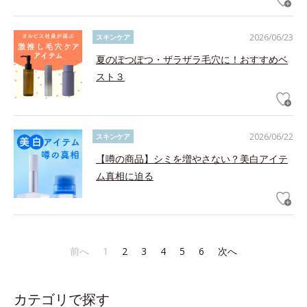
2026/06/23
スキンケア
夏のぽつぽつ・ザラザラ毛穴に！おすすめベ
スト３
2026/06/22
スキンケア
【噂の商品】シミを増やさない？美白アイテ
ム真相に迫る
前へ
1
2
3
4
5
6
次へ
カテゴリで探す