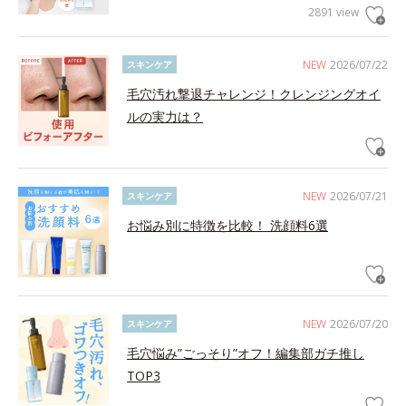
2891 view
NEW
2026/07/22
スキンケア
毛穴汚れ撃退チャレンジ！クレンジングオイ
ルの実力は？
NEW
2026/07/21
スキンケア
お悩み別に特徴を比較！ 洗顔料6選
NEW
2026/07/20
スキンケア
毛穴悩み”ごっそり”オフ！編集部ガチ推し
TOP3