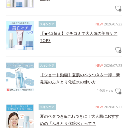
NEW
2026/07/23
スキンケア
【★4.3超え】クチコミで大人気の美白ケア
TOP3
NEW
2026/07/23
スキンケア
【ショート動画】夏肌のベタつきを一掃！新
発売のふきとり化粧水の使い方
1469 view
NEW
2026/07/23
スキンケア
夏のベタつき&ごわつきに！大人肌におすす
めの「ふきとり化粧水」って？