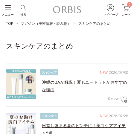
0
メニュー
検索
マイページ
カート
TOP
マガジン（美容情報・読み物）
スキンケアのまとめ
スキンケアのまとめ
NEW
2026/07/30
スキンケア
沖縄のBAが解説！夏もユードットがおすすめ
な理由
0 view
NEW
2026/07/28
スキンケア
日差し強まる夏のピンチに！美白ケアアイテ
ム5選