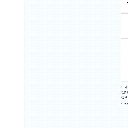
*1
の膜を
*2
の人