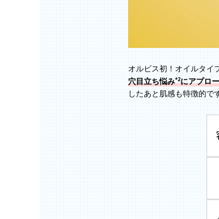
オルビス初！オイルタイ
*2
穴目立ち悩み
にアプロ
したあと肌感も特徴的で