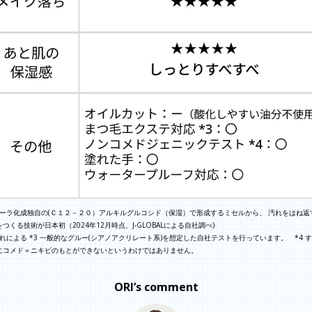
 ポーラ化成独自の(Ｃ１２－２０）アルキルグルコシド（保湿）で形成するミセルから、 汚れをはね返
つくる技術が日本初（2024年12月時点、J-GLOBALによる自社調べ)
 汚れによる *3 一般的なグルー(シアノアクリレート系)を想定した自社テストを行っています。 *4 
にコメド＝ニキビのもとができないというわけではありません。
ORI’s comment