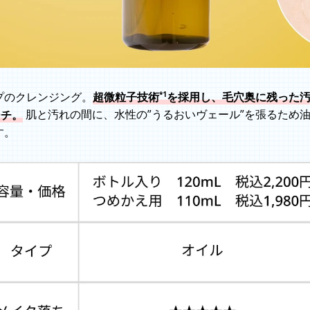
*1
プのクレンジング。
超微粒子技術
を採用し、毛穴奥に残った
ーチ。
肌と汚れの間に、水性の”うるおいヴェール”を張るため
す。