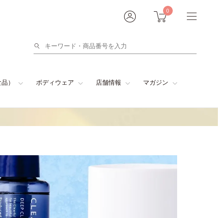
0
検
索
食品）
ボディウェア
店舗情報
マガジン