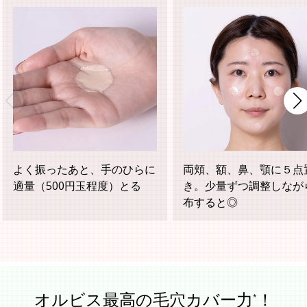
よく振ったあと、手のひらに
両頬、額、鼻、顎に５点
適量（500円玉程度）とる
き。少量ずつ調整しなが
布すると◎
オルビス最高の毛穴カバー力
！
*