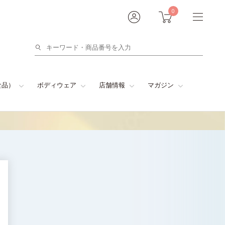
0
検
索
食品）
ボディウェア
店舗情報
マガジン