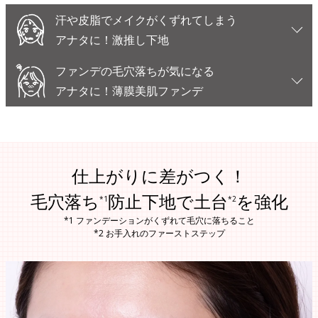
汗や皮脂でメイクがくずれてしまう
アナタに！激推し下地
ファンデの毛穴落ちが気になる
アナタに！薄膜美肌ファンデ
仕上がりに差がつく！
毛穴落ち
防止下地で土台
を強化
*1
*2
*1 ファンデーションがくずれて毛穴に落ちること
*2 お手入れのファーストステップ