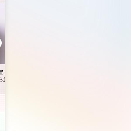
置
指全体を使って、内側から外
小鼻や頬など毛穴
ら塗
側へムラなく伸ばす
部分は、下から上
ようになじませる