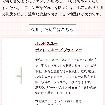
で滑り台のようにファンデが毛穴にすべり落ちやすくなりま
す。そんな「ファンデなだれ」を防ぐには、毛穴まわりの肌
の状態を整え、過剰な皮脂をおさえる下地選びが大切です。
使用した商品はこちら
オルビスユー
ポアレス キープ プライマー
*1
毛穴の1/10000サイズのマイクロカバー成分
*2
で、毛穴をフラットな状態に整えてくれる
下地。余分な皮脂だけを吸収し、乾燥時には
水分を放出するオートコントロール処方で皮
脂・水分のバランスのよい肌に導きます。
SPF50／PA+++・UV耐水性★★で、紫外線が
気になる季節にもぴったり。
*1 酸化チタン（カバー力向上、色材）