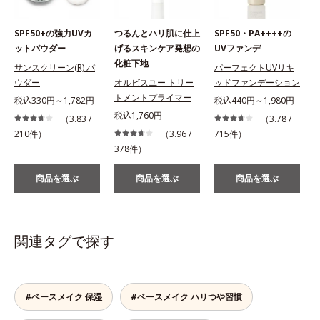
SPF50+の強力UVカ
つるんとハリ肌に仕上
SPF50・PA++++の
ットパウダー
げるスキンケア発想の
UVファンデ
化粧下地
サンスクリーン(R) パ
パーフェクトUVリキ
ウダー
オルビスユー トリー
ッドファンデーション
トメントプライマー
税込330円～1,782円
税込440円～1,980円
税込1,760円
（3.83 /
（3.78 /
210件）
（3.96 /
715件）
378件）
商品を選ぶ
商品を選ぶ
商品を選ぶ
関連タグで探す
#ベースメイク 保湿
#ベースメイク ハリつや習慣