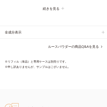
アンスパウダーを新配合。リキッドのツヤ感を活かしながらも、
続きを見る
ふんわりと軽やかなサラツヤ肌へと、仕上がり質感を格上げしま
す。
うるおいパウダーを50％配合し、さらに浸透型ヒアルロン酸エキ
スも加えることで、お粉ながら肌をしっとりと仕上げます。
全成分表示
ルースパウダーの商品Q&Aを見る
●無香料 ●酸化しやすい油分不使用 ●紫外線吸収剤不使用 ●リフレ
クトグロウパウダー＝質感向上粉体 ●ヒアルロン酸内包パウダー配
※リフィル（単品）と専用ケースは別売りです。
合 ●浸透型ヒアルロン酸エキス配合 ●モイストケアベースEX＝保
※申し訳ありませんが、サンプルはございません。
湿力の高い粉体の処方 ●肌環境コントロールパウダー＝肌表面の水
分調節効果のある粉体 ●グロウニュアンスパウダー＝質感向上粉体
※アレルギーテスト済＝全ての方にアレルギーが起こらないという
ことではありません。