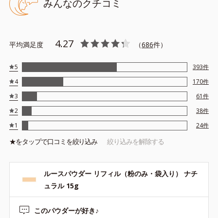
みんなのクチコミ
4.27
平均満足度
（
686
件）
5
393
件
4
170
件
3
61
件
2
38
件
1
24
件
★を
タップ
で口コミを絞り込み
絞り込みを解除する
ルースパウダー リフィル（粉のみ・袋入り） ナチ
ュラル 15g
このパウダーが好き♪