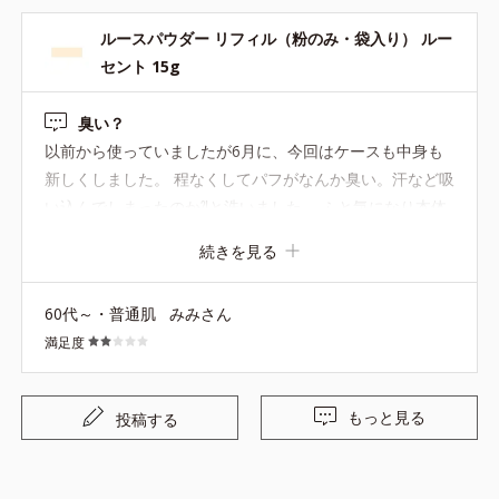
ルースパウダー リフィル（粉のみ・袋入り） ルー
セント 15g
臭い？
以前から使っていましたが6月に、今回はケースも中身も
新しくしました。 程なくしてパフがなんか臭い。汗など吸
い込んでしまったのか⁈と洗いました。 ふと気になり本体
はどうかと確認してみると、ケースに入った粉も臭いま
続きを見る
す。 これを顔に乗せるのはさすがにその気になれず、使用
をやめました。 他の方からこのような口コミは無かったの
60代～・普通肌
みみさん
で、私の使い方が悪いのかな〜と思いつつ、買ったばかり
満足度
なので残念です…
もっと見る
投稿する