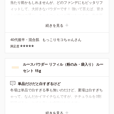
当たり前かもしれませんが、どのファンデにもピッタリフ
ィットして、大好きなパウダーです！ 強いて言えば、皆さ
んが仰せの通り、ネットのへたりが気になります。衛生面
も含めて、パフ同様ぜひお取り替えができると嬉しいで
続きを見る
す。
40代後半・混合肌
もっこりモコちゃんさん
満足度
ルースパウダー リフィル（粉のみ・袋入り） ルー
セント 15g
単品だけだと白すぎるけど
冬場は単品で白すぎる事も無いのだけど、夏場は白すぎち
ゃって、なんだかイマイチなんですが、ナチュラルを3割
程混ぜると、とても良いお色味になります♪
続きを見る