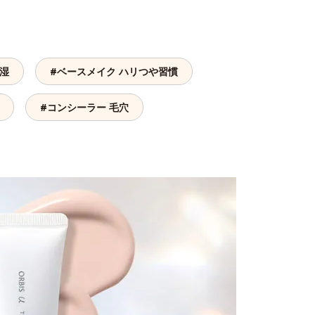
保湿
#ベースメイク ハリつや習慣
#コンシーラー 毛穴