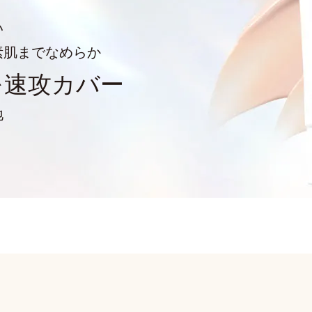
い
素肌までなめらか
を
速攻カバー
地