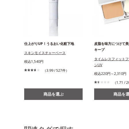
仕上がりUP！うるおい化粧下地
皮脂を味方につけて美
キープ
スキンモイスチャーベース
タイムレスフィットフ
税込1,540円
ンUV
（3.99 / 527件）
税込220円～2,310円
（1.71 /
商品を選ぶ
商品を