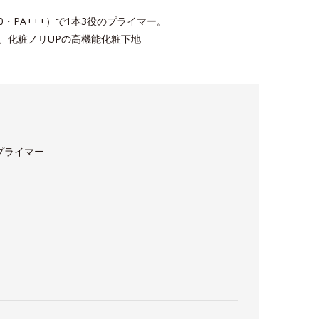
0・PA+++）で1本3役のプライマー。
え、化粧ノリUPの高機能化粧下地
プライマー