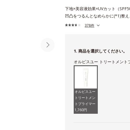
下地×美容液効果×UVカット（SPF5
凹凸をつるんとなめらかに(*1)整
378件
1. 商品を選択してください。
オルビスユー トリートメント
オルビスユー
トリートメン
トプライマー
1,760円