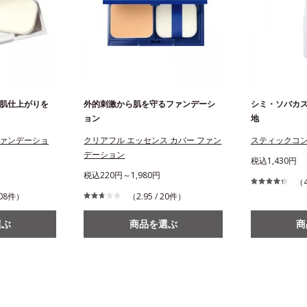
肌仕上がりを
外的刺激から肌を守るファンデーシ
シミ・ソバカ
ョン
地
ァンデーショ
クリアフル エッセンス カバー ファン
スティックコ
デーション
税込1,430円
税込220円～1,980円
（4
 208件）
（2.95 / 20件）
選ぶ
商品を選ぶ
商