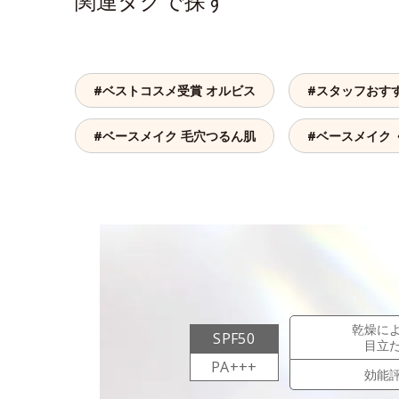
関連タグで探す
#ベストコスメ受賞 オルビス
#スタッフおす
#ベースメイク 毛穴つるん肌
#ベースメイク 
乾燥に
SPF50
目立
PA+++
効能