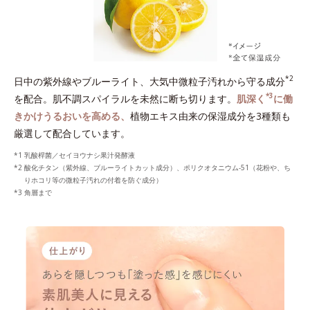
*2
日中の紫外線やブルーライト、大気中微粒子汚れから守る成分
*3
を配合。肌不調スパイラルを未然に断ち切ります。
肌深く
に働
きかけうるおいを高める、
植物エキス由来の保湿成分を3種類も
厳選して配合しています。
乳酸桿菌／セイヨウナシ果汁発酵液
酸化チタン（紫外線、ブルーライトカット成分）、ポリクオタニウム-51（花粉や、ち
りホコリ等の微粒子汚れの付着を防ぐ成分）
角層まで