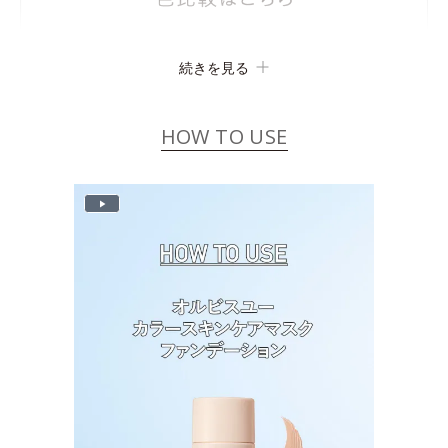
続きを見る
HOW TO USE
P
l
a
y
V
i
d
e
o