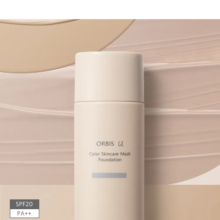
SPF20
PA++