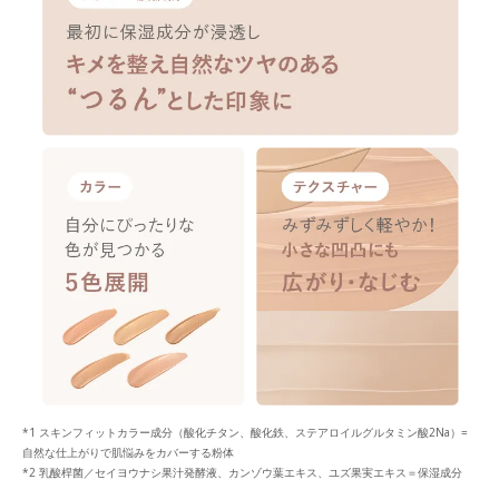
*1 スキンフィットカラー成分（酸化チタン、酸化鉄、ステアロイルグルタミン酸2Na）=
自然な仕上がりで肌悩みをカバーする粉体
*2 乳酸桿菌／セイヨウナシ果汁発酵液、カンゾウ葉エキス、ユズ果実エキス＝保湿成分