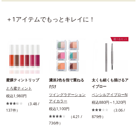
＋1アイテムでもっとキレイに！
蜜膜ティントリップ
濃淡2色を指で重ねる
太くも細くも描けるア
だけ
イブロー
とろ蜜ティント
ツイングラデーション
ペンシルアイブローN
税込1,980円
アイカラー
税込880円～1,320円
（3.48 /
税込1,100円
137件）
（3.06 /
（4.21 /
879件）
736件）