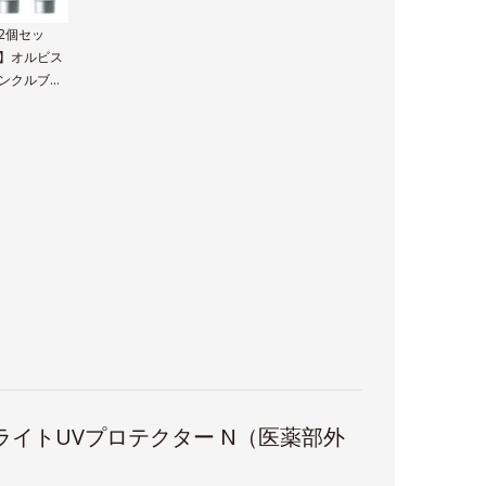
2個セッ
】オルビス
ンクルブラ
トUVプロテ
ター N
ライトUVプロテクター N（医薬部外