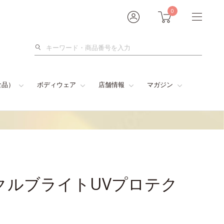
0
検
索
食品）
ボディウェア
店舗情報
マガジン
クルブライトUVプロテク