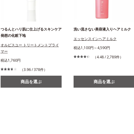
つるんとハリ肌に仕上げるスキンケア
洗い流さない美容液入りヘアミルク
発想の化粧下地
エッセンスインヘアミルク
オルビスユー トリートメントプライ
税込1,100円～4,590円
マー
（4.48 / 2,789件）
税込1,760円
（3.96 / 378件）
商品を選ぶ
商品を選ぶ