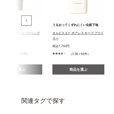
のためのBBクリーム
うるおってくずれにくい化粧下地
スアンバー プロカバーリング
オルビスユー ポアレス キープ プライ
マー
970円
税込1,760円
（3.95 / 101件）
（3.96 / 93件）
商品を選ぶ
商品を選ぶ
関連タグで探す