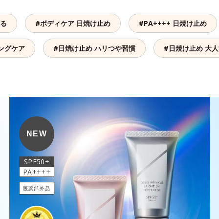
守る
#ボディケア 日焼け止め
#PA++++ 日焼け止め
ングケア
#日焼け止め ハリつや習慣
#日焼け止め 大
NEW
SPF50+
PA++++
医薬部外品