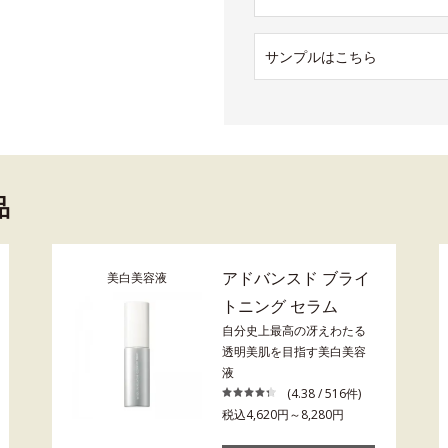
サンプルはこちら
品
アドバンスド ブライ
美白美容液
トニング セラム
自分史上最高の冴えわたる
透明美肌を目指す美白美容
液
(4.38 / 516件)
税込4,620円～8,280円