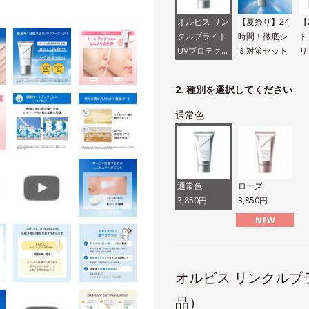
オルビス リン
【夏祭り】24
【
クルブライト
時間！徹底シ
ト
UVプロテクタ
ミ対策セット
リ
ー N（医薬部
イ
外品）
ク
2. 種別を選択してください
通常色
通常色
ローズ
3,850円
3,850円
NEW
オルビス リンクルブ
品）