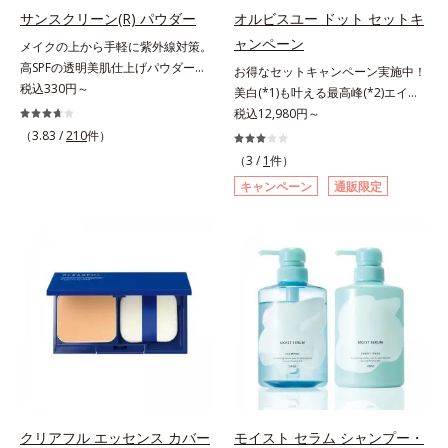
指します。無油分・無着色・無香
指します。無油分・無着色・無香
サンスクリーン(R) パウダー
オルビスユー ドット セットキ
高保湿タイプ（普通肌～超乾性肌）
料・アルコールフリー・界面活性剤
料・アルコールフリー・パラベンフ
ャンペーン
メイクの上から手軽に紫外線対策。
不使用(*5)・パラベンフリー、6つ
リーで、徹底的に肌に寄り添いま
高SPFの透明美肌仕上げパウダー。
お得なセットキャンペーン実施中！
のフリー処方で徹底的に肌に寄り添
す。*1 乾燥と敏感をくり返すこと
メイクの上から手を汚さずに紫外線
税込330円～
美白(*1)も叶える最高峰(*2)エイジ
います。*1 乾燥と敏感をくり返す
*2 敏感肌対象連用テスト済（すべ
対策ができるUVカットパウダーで
ングケア(*3)。ハリも透明感(*4)も
税込12,980円～
こと*2 敏感肌対象連用テスト済
ての方のお肌に合うということでは
す。“素肌のようななめらかな軽
結果主義。年齢サイン(*5)の因子に
（3.83 /
210
件）
（すべての方のお肌に合うというこ
ありません）*3 乾燥して敏感に感
さ”と“高いUVカット効果”の両立を
着目した肌科学エイジングケア(*3)
とではありません）*3 乾燥して敏
じやすい状態のこと*4 発酵アミノ
（3 /
1
件）
叶えました。持ち運びしやすいプレ
シリーズ。オルビスユー ドットシ
感に感じやすい状態のこと*4 発酵
酸（ポリグルタミン酸）配合＝乾燥
キャンペーン
通販限定
ストタイプ。外出先でも、メイクの
リーズは、年齢による肌悩み一つ一
アミノ酸（ポリグルタミン酸）配合
を防ぎ、うるおいに満ちた肌へ導く
上からササッとUVカットとお直し
つを対処するのではなく、肌で起き
＝乾燥を防ぎ、うるおいに満ちた肌
保湿成分、植物由来アミノ酸（エル
が同時にできるお役立ちアイテムで
ていることの根本原因に着目。加齢
へ導く保湿成分、植物由来アミノ酸
ゴチオネイン）配合＝肌を整え、す
す。毛穴や色ムラをカバーしながら
とともに現れる年齢サイン(*5)につ
（エルゴチオネイン）配合＝肌を整
こやかに保つ保湿成分、微生物由来
も、素肌のような透明美肌を叶える
いて研究を進めたところ、弾力感の
え、すこやかに保つ保湿成分、微生
アミノ酸（エクトイン）配合＝乱れ
秘密は「スムースヴェールパウダー
ない状態である「ハリのなさ」や、
物由来アミノ酸（エクトイン）配合
た角層にうるおいを与え、肌荒れを
(*1)」にあります。7種の球状粉体
くすみ(*6)などが現れている状態で
＝乱れた角層にうるおいを与え、肌
防ぐ保湿成分
(*2)が凹凸を埋めて、肌に薄いヴェ
ある「透明感のなさ」が現れること
荒れを防ぐ保湿成分*5 ウォッシュ
ールをかけるようにカバー。さらに
で大人の肌印象に大きな影響を与え
を除くLM＝さっぱり高保湿タイプ
板状粉体が光を反射して、すっぴん
ていることが分かりました。そこで
（脂性肌～普通肌）RM＝しっとり
肌のようなナチュラルなツヤ感を演
オルビスユー ドットシリーズは美
高保湿タイプ（普通肌～超乾性肌）
出します。また、皮脂を吸着する
容成分(*7)として「G.D.F.アクティ
クリアフル エッセンス カバー
モイスト セラム シャンプー・
「あぶらとりパウダー(*3)」を配合