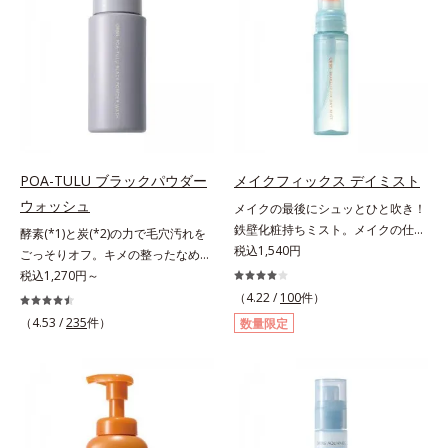
による唇の乾燥を防ぐため、一部の
らに毛髪保護成分がダメージを受け
やかな肌に導きます。*1 ポーラ化
色素に特殊コーティング処理(*4)を
ている部位に吸着して、キューティ
成独自の（Ｃ１２－２０）アルキル
施し、さらに3種のうるおい・保護
クル表面をリペア。髪の内外にアプ
グルコシド（保湿）で形成するミセ
成分(*5)も配合。しっとり感をキー
ローチして、乾燥などの外的刺激か
ルから、汚れをはね返す水の膜をつ
プし、ぷるんとした唇に。さっとひ
ら守り抜き、ダメージ(*2)を立て直
くる技術が日本初（2024年12月時
と塗りするだけで、くすみやすい大
し(*3)ます。お風呂でシャンプー後
点、J－GLOBALによる自社調べ）
人の肌に血色感を与え、唇を自然に
に適量を髪になじませ、置き時間は
*2 オルビス内でかつてないオイル
美しく彩る色設計です。*1 メイク
0秒。なじませてすぐに洗い流す手
クレンジングのこと*3 ポーラ化成
効果による*2 水添ポリイソブテン
軽さで、毛先までするんっとまとま
独自の（Ｃ１２－２０）アルキルグ
POA-TULU ブラックパウダー
メイクフィックス デイミスト
*3 色みのこと*4 トリエトキシカプ
る、まるでサロン帰りのようなうる
ルコシド（保湿）で形成するミセル
ウォッシュ
メイクの最後にシュッとひと吹き！
リリルシラン配合＝保湿成分*5 ス
おうツヤ髪を叶えます。*1 毛髪補
*4 炭酸ジカプリリル*5 乾燥や汚れ
鉄壁化粧持ちミスト。メイクの仕上
酵素(*1)と炭(*2)の力で毛穴汚れを
クワラン、ヒアルロン酸Na、加水
修成分（イソステアリン酸、イソス
による*6 キメの乱れによる＜使用
げにシュッとひと吹き。肌とメイク
税込1,540円
ごっそりオフ。キメの整ったなめら
分解コラーゲン
テアロイル加水分解コラーゲン、イ
量目安＞適量＜使用ステップ＞オル
の密着感をピタッと高め、メイクく
か肌へ。酵素(*1)と炭(*2)の力で毛
税込1,270円～
ソステアロイル加水分解シルク、ス
ビス ザ クレンジング オイル ⇒
ずれを防ぎ、化粧持ちをアップさせ
穴汚れをしっかり落とす、パウダー
（4.22 /
100
件）
フィンゴ糖脂質、トコフェロール、
洗顔料 ⇒ 化粧水 ⇒ 保湿液
るミストタイプの化粧水です。くず
タイプの酵素洗顔料です。皮脂やた
（4.53 /
235
件）
グリセリン、糖脂質、BG、イソス
※W洗顔が必要です＜使用方法＞1.
数量限定
れ防止成分(*1)を含む層と美容成分
んぱく質と汚れが溜まって角栓にな
テアリン酸、イソステアロイル加水
適量（2プッシュ程度）をとり、手
(*2)を含む水層の2層タイプ。よく
ると、毛穴に詰まって毛穴の開き＆
分解コラーゲン、イソステアロイル
のひら全体にさっと広げます。2.肌
振って混ぜると、美容成分がくずれ
目立ちの原因に。普段の洗顔(*3)で
加水分解シルク、スフィンゴ糖脂
の上で軽くらせんを描くように、メ
防止成分を包み込み、メイクの上に
は落としにくい汚れは、酵素洗顔料
質、トコフェロール、グリセリン、
イクとよくなじませます。※落ちに
ピタッと密着。くずれ防止成分が
で落としましょう。3種の酵素がた
ヒアルロン酸ヒドロキシプロピルト
くいメイクを落とす際は、乾いた手
汗・水・皮脂をはじきながら、美容
んぱく質や皮脂を溶かして分解。炭