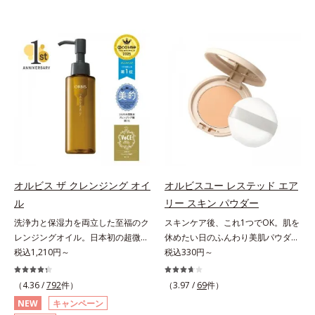
オルビス ザ クレンジング オイ
オルビスユー レステッド エア
ル
リー スキン パウダー
洗浄力と保湿力を両立した至福のク
スキンケア後、これ1つでOK。肌を
レンジングオイル。日本初の超微粒
休めたい日のふんわり美肌パウダ
子技術(*1)が毛穴奥の微細な汚れに
税込1,210円～
ー。ふんわり美肌が叶う、うるおい
税込330円～
アプローチ。圧倒的な洗浄力と毛穴
パウダーです。3色の光を操るパウ
悩みに着目したクレンジングオイル
ダーがツヤと透明感を演出。ソフト
（4.36 /
792
件）
（3.97 /
69
件）
です。日本初・超微粒子技術(*1)
フォーカス効果で肌のアラや影をぼ
NEW
キャンペーン
で、さっと塗り広げるだけで濃いメ
かし、毛穴やくすみもサラッとカバ