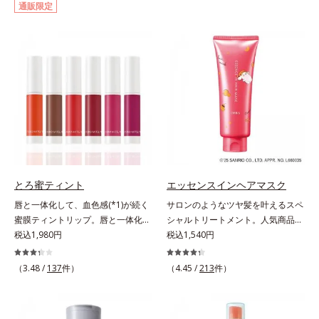
通販限定
イクはもちろん毛穴悩みも取り去
ー。ふんわり軽いつけごこちながら
り、一瞬で気持ちのいい素肌へ。ス
美肌質感を叶えます。さらに花粉や
キンケア0番目に、かつてないクレ
ちり・ホコリ、紫外線などの外的刺
ンジング(*2)をご用意しました。ポ
激から肌をガードします。スキンケ
ーラ化成は独自の先端研究により、
ア後にこれひとつでライトメイク効
ナノバブルよりも小さい超微粒子
果。クレンジング不要で、紫外線吸
(*3)をクレンジングに搭載すること
収剤やグリセリン、パラベンもフリ
に成功。毛穴よりはるかに小さい超
ー処方。肌を休ませたい日、リモー
微粒子とオイルが肌と汚れの間に入
トワークの時、近所へちょこっとお
り込み、小さくばらけて肌表面にう
出かけする時など、しっかりメイク
るおいベールを形成。これにより、
は負担に感じる日におすすめです。
洗い流した瞬間に汚れが肌に再付着
とろ蜜ティント
エッセンスインヘアマスク
することを防止し、細かい毛穴汚れ
唇と一体化して、血色感(*1)が続く
サロンのようなツヤ髪を叶えるスペ
をごっそりするん！角栓溶解オイル
蜜膜ティントリップ。唇と一体化し
シャルトリートメント。人気商品
(*4)が詰まりや黒ずみも溶かして、
て色落ちしにくいティント処方とう
税込1,980円
「エッセンスインヘアミルク」と同
税込1,540円
毛穴の目立ちにくいすべすべ肌に洗
るおいを両立した、ティントリップ
じシリーズの、お風呂で美しいツヤ
い上げます。大人肌のためのくすみ
です。色が長時間唇に密着するオイ
髪を叶えるスペシャルヘアマスクで
(*5)を晴らすアプローチによって圧
（3.48 /
137
件）
（4.45 /
213
件）
ル(*2)配合だから色落ちしにくく、
す。シャンプー後のまっさらな髪の
巻の洗浄力と保湿力を叶え、毛穴目
果物の蜜を凝縮したような(*3)みず
内部の通り道を押し広げて、毛髪補
立ち(*6)や乾燥によるくすみをケア
みずしい発色が続きます。また色素
修成分(*1)が髪の内部まで浸透。さ
し、毎日のメイクが楽しくなる晴れ