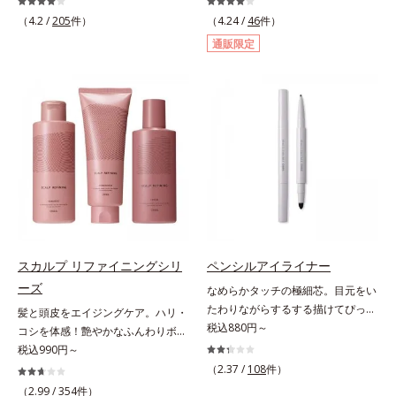
外線、大気中の微粒子汚れなどの外
る透明感のある肌*2 男性の顔画像
輝くような素肌へ整える(*2)スペシ
ズ」のオールインワンサプリメント
的ダメージから肌表面をガードしま
（4.2 /
205
件）
を用いた印象評価において、基準画
（4.24 /
46
件）
ャル洗顔料です。いつもの洗顔料の
です。ビタミンB1とB2を配合。ビ
す。【カバー効果】保湿性凹凸カバ
像に対して、頬全体に輝度分布がな
通販限定
代わりに、10秒ほどくるくるとなじ
タミンB6とビタミンCは、タイムリ
ー複合成分(*4)肌悩みが気になる時
だらかな光（ツヤ）があると、爽や
ませてから洗い流すだけ。ぷるんと
リース加工でじっくり時間をかけて
でも、ただ隠すだけでなく、乾きや
かさ印象が高く評価されたこと*3
したジェルが肌表面の角層をやわら
放出されます。またすこやかな美し
すい肌にうるおいを届けながら、光
2022年12月22日時点で、科学文献
かくして絡めとり、スクラブがやさ
さのために、和漢植物由来成分とセ
拡散効果で乾燥小ジワや毛穴もカバ
データベースPubMed及びGoogle
しく取り去ります。さらに注目した
ラミドをプラス。さらにストレス社
ーします。【ラスティング効果】皮
scholarにより国内化粧品業界にお
いのはクリアな肌に整えるクリアコ
会に負けないためのGABAも配合し
脂選択テカリ防止成分(*5)テカリの
いて該当文献がないことを確認（ポ
ンディショニング処方と、贅沢に配
ました。現代社会を生き抜く女性の
主成分を選択的に吸収し、うるおい
ーラ化成研究所調べ）
合された保湿成分。一瞬取り去るだ
すこやかな毎日を応援します。
はしっかり残すことでカバー力を保
けのケアに留まらず、洗うたびにく
ちます。*1 メイク効果による*2 角
すみをため込まないすこやかな肌に
層の範囲内*3 スキンプロテクト※
整え、パールエキス(*3)とヒアルロ
複合成分配合＝肌を保護し、乾燥を
ン酸(*4)がうるおって透き通るよう
防ぐ複合成分 ※ ビルベリー葉エ
スカルプ リファイニングシリ
ペンシルアイライナー
な透明感を叶えます。顔色がどんよ
キス、タベブイアインペチギノサ樹
ーズ
なめらかタッチの極細芯。目元をい
りしている、ファンデのノリがイマ
皮エキス*4 グリセリルグルコシド
たわりながらするする描けてぴった
髪と頭皮をエイジングケア。ハリ・
イチ、肌のざらつきやくすみが気に
（保湿成分）、（ジメチコン／ビニ
り密着。するする描けてぴったり密
税込880円～
コシを体感！艶やかなふんわりボリ
なる、化粧水が肌になじまな
ルジメチコン）クロスポリマー、ジ
着。なめらかタッチの極細芯アイラ
ューム美髪へ。「抜け毛が目立つ」
税込990円～
い……。こんなお悩みが気になると
メチコン（カバー成分）*5 アクリ
イナーです。繊細な目のキワにも優
「ボリュームがない」「ハリ・コシ
きに。週に1～4回、いつもの洗顔料
（2.37 /
108
件）
レーツコポリマー
しいタッチでするっと描けて、どん
がない」という年齢による3大髪悩
と置き換えてお使いください。*1
（2.99 /
354
件）