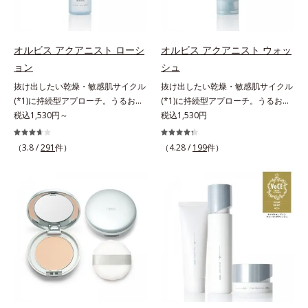
どまってうるおいを蓄えてくれま
皮脂・汚れの除去による
す。刺激を受けやすくなった角層を
うるおいで満たし、脱・敏感肌を目
指します。無油分・無着色・無香
オルビス アクアニスト ローシ
オルビス アクアニスト ウォッ
料・アルコールフリー・界面活性剤
ョン
シュ
不使用(*5)・パラベンフリー、6つ
抜け出したい乾燥・敏感肌サイクル
抜け出したい乾燥・敏感肌サイクル
のフリー処方で徹底的に肌に寄り添
(*1)に持続型アプローチ。うるおい
(*1)に持続型アプローチ。うるおい
います。*1 乾燥と敏感をくり返す
を追求した敏感肌用保湿スキンケア
税込1,530円～
を追求した敏感肌用保湿スキンケア
税込1,530円
こと*2 敏感肌対象連用テスト済
(*2)。うるおいを逃し、刺激を受け
(*2)。うるおいを逃し、刺激を受け
（すべての方のお肌に合うというこ
やすい角層の“乾燥敏感スランプ
やすい角層の“乾燥敏感スランプ
（3.8 /
291
件）
とではありません）*3 乾燥して敏
（4.28 /
199
件）
(*3)”に悩む敏感な肌へ。創業時から
(*3)”に悩む敏感な肌へ。創業時から
感に感じやすい状態のこと*4 発酵
のうるおい研究により完成した、待
のうるおい研究により完成した、待
アミノ酸（ポリグルタミン酸）配合
望の敏感肌用保湿スキンケアライン
望の敏感肌用保湿スキンケアライン
＝乾燥を防ぎ、うるおいに満ちた肌
「オルビス アクアニスト」。乾燥
「オルビス アクアニスト」。乾燥
へ導く保湿成分、植物由来アミノ酸
敏感スランプの原因にアプローチす
敏感スランプの原因にアプローチす
（エルゴチオネイン）配合＝肌を整
る持続型トリプルアミノ酸(*4)を配
る持続型トリプルアミノ酸(*4)を配
え、すこやかに保つ保湿成分、微生
合。もともと体内にあるアミノ酸は
合。もともと体内にあるアミノ酸は
物由来アミノ酸（エクトイン）配合
異物として排出されにくく、肌にと
異物として排出されにくく、肌にと
＝乱れた角層にうるおいを与え、肌
どまってうるおいを蓄えてくれま
どまってうるおいを蓄えてくれま
荒れを防ぐ保湿成分*5 ウォッシュ
す。刺激を受けやすくなった角層を
す。刺激を受けやすくなった角層を
を除くLM＝さっぱり高保湿タイプ
うるおいで満たし、脱・敏感肌を目
うるおいで満たし、脱・敏感肌を目
（脂性肌～普通肌）RM＝しっとり