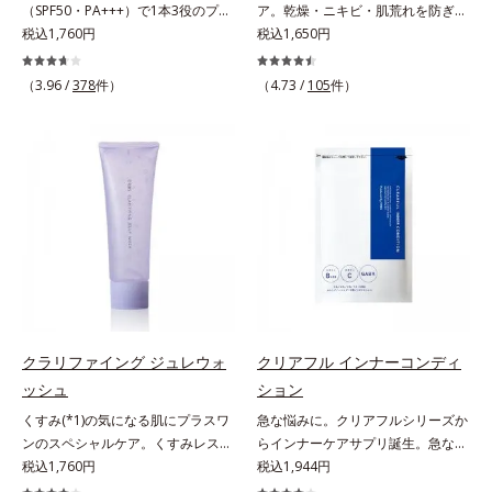
（SPF50・PA+++）で1本3役のプラ
ア。乾燥・ニキビ・肌荒れを防ぎハ
く、毛穴や凸凹、赤みをカバーし
リフレッシュアロマの香りで、バス
エキス配合＝角層のすみずみまで水
イマー。凹凸をつるんとなめらかに
税込1,760円
リ・ツヤのある、好印象な清潔透明
税込1,650円
て、自然な陶器肌を叶えます。*1
ルームがここちよいリラックス空間
分・油分を保ち、ハリ・ツヤを与え
(*1)整え、化粧ノリUPの高機能化粧
肌(*1)へ。オルビス ミスターは、男
乾燥など*2 すべての人に皮膚刺激
に。*1 うねり、パサつき*2 保湿成
る保湿成分*10 気持ちのこと各商品
下地。“塗るたび高まる、素肌の美
性の清潔感、爽やかさ、若々しさの
がおきないというわけではありませ
（3.96 /
378
件）
分
（4.73 /
105
件）
の詳しい情報は商品ページをご覧く
しさ” 肌本来の美しさを引き出す
印象を科学的に検証し、ポジティブ
ん*3 すべての人にコメド（ニキビ
ださい。・BEAUTY夏祭りは、こち
『オルビスユー』発想で、乾燥によ
な光（＝ツヤ）が男性の印象に重要
のもと）ができないというわけでは
ら
る小ジワをカバーしてハリ肌に整え
であること(*2)を業界で初めて発見
ありません。
る高機能化粧下地毛穴や小ジワの凹
(*3)。ニキビ・肌荒れ予防有効成分
凸をつるんとなめらかに(*1)。スキ
と保湿成分を新たに配合。これまで
ンケア発想の化粧下地です。保湿成
の乾燥・テカリへのケアはそのまま
分が肌全層(*2)に働きかけて、肌の
に、肌荒れ・ニキビ予防など“今”の
うるおいをグンとアップ＆リッチな
肌悩みに応え、“未来”を見据えて好
クリームのようにぴたっと密着。乾
印象の鍵となるハリ・ツヤへもアプ
燥による小ジワを目立たなく(*1)
ローチする進化を遂げました。うる
し、つるんとしたハリ肌に仕上げま
おいを逃しやすい男性肌に着目し、
す。むやみに隠すのではなくふわり
アイテム同士をなじみやすくする
クラリファイング ジュレウォ
クリアフル インナーコンディ
と光を拡散させ、メイク×スキンケ
「うるおいコネクト設計」を採用。
ッシュ
ション
アのW効果で軽やかな美肌を印象づ
8アイテム分の機能を3ステップに集
くすみ(*1)の気になる肌にプラスワ
急な悩みに。クリアフルシリーズか
けます。紫外線吸収剤フリーなのに
約し、よりシンプルなお手入れで、
ンのスペシャルケア。くすみレスの
らインナーケアサプリ誕生。急な悩
高SPF値、さらにスキンプロテクト
ハリ・ツヤのある好印象な清潔透明
輝くような素肌へ。肌表面の余分な
税込1,760円
みに。ケアに行き詰まったすべての
税込1,944円
複合成分(*3)が、ブルーライト、紫
肌(*1)へ導きます。*1 うるおいによ
角層を落として、くすみ(*1)レスな
女性に送る、「クリアフルシリー