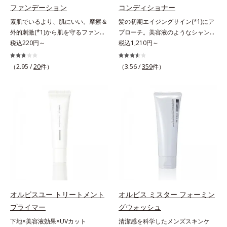
ベーター(*8)」を配合。そして、従
ファンデーション
コンディショナー
し、くずれ＆テカリを防いでサラサ
来から配合している美白有効成分
ラ肌が長時間続きます。パウダータ
素肌でいるより、肌にいい。摩擦＆
髪の初期エイジングサイン(*1)にア
「トラネキサム酸」を配合しまし
イプながら、SPF50+・PA++++。パ
外的刺激(*1)から肌を守るファンデ
プローチ。美容液のようなシャンプ
た。さらに、シリーズ共通の美容成
ウダーならではの軽いつけごこち
ーション。肌荒れやニキビがある
税込220円～
ー＆コンディショナーで触れていた
税込1,210円～
分(*7)「GLルートブースター(*9)」
で、日焼け止めが苦手な方にもおす
と、ファンデーションを塗っていい
くなるうるツヤ髪へ。「髪のうねり
を配合することで、肌のふっくら感
すめです。水や汗に強いスーパーウ
か悩むもの。とはいえ、素肌のまま
が気になる」「乾燥してパサつく」
や透明感を叶えます。美白ケアしな
（2.95 /
20
件）
（3.56 /
359
件）
ォータープルーフ(*4)だから、レジ
では紫外線など外的刺激(*1)をダイ
「なんとなくまとまらない」といっ
がら多角的なエイジングケアが叶う
ャーにも大活躍してくれます。*1
レクトに受けやすい状態です。肌荒
た髪の初期エイジングサイン(*1)に
シリーズに。3ステップで上向き
シリカ、セルロース、窒化ホウ素配
れしやすい、ニキビができやすい人
アプローチする、オルビスのモイス
(*10)のハリと透明感を。効果的な
合＝セミマット肌を叶える球状と板
こそ、肌負担が少ない低刺激設計の
トセラムシリーズ。まるでスキンケ
シナジー設計で、あなたのエイジン
状の粉体*2 シリカ6種類、セルロー
ファンデーションで守るのがベス
アアイテムのように美容液成分(*2)
グケアを応援します。*1 メラニン
ス*3 シリカ配合＝皮脂を吸着する
ト。「クリアフル エッセンス カバ
を6つも配合。保水してうるおいを
の生成を抑え、シミ・ソバカスを防
粉体*4 化粧持ち性能
ー ファンデーション」は紫外線吸
逃さない成分と、深く浸透してうる
ぐ（ウォッシュ除く）*2 オルビス
収剤不使用のうえ、敏感肌対象パッ
おいで満たす成分で、髪も地肌も贅
内スキンケアシリーズの保湿力*3
チテスト済(*2)、ノンコメドジェニ
沢にケアします。さらにうるおいを
年齢に応じたお手入れのこと*4 う
ックテスト済(*3)で、とことん肌の
行き渡らせる浸透力と、うるおいを
るおいによる*5 乾燥、ハリ・ツヤ
ことを考えた設計。さらに美容成分
キープする保水力を誇る新技術を採
のなさ*6 乾燥による*7 保湿成分*8
に包まれた水分保持力の高い粉体や
用。髪のうねりを抑え、スタイリン
ロニセラカエルレア果汁、ノバラエ
オルビスユー トリートメント
オルビス ミスター フォーミン
和漢植物由来成分をはじめとした、
グのしやすい、ずっと触れていたく
キス配合＝うるおいを与えハリと透
プライマー
グウォッシュ
肌をいたわる保湿成分をたっぷり配
なるうるツヤ髪へと導きます。ヒノ
明感に満ちた肌へ導く保湿成分*9
下地×美容液効果×UVカット
清潔感を科学したメンズスキンケ
合しました。肌にやさしいだけでな
キ、ラベンダー、ゼラニウムによる
メマツヨイグサ抽出液、スイカズラ