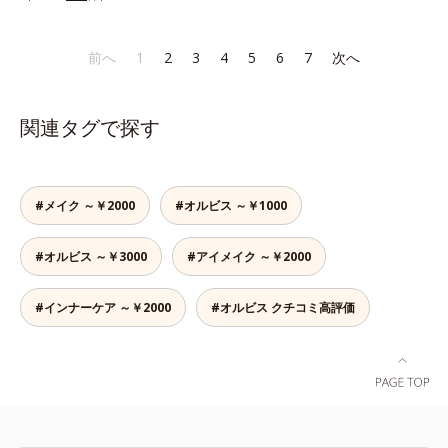
なラインも自由自在。難しいテクニ
みには、スカルプ リファイニング
角層肥厚や乾燥などによる*2 汚れ
ックなしで、目元に自然な陰影をプ
シリーズを！髪と地肌をエイジング
を除去することで健やかな肌を保
ラスできます。アイラインを描いた
ケア(*1)する、オルビスの頭皮ケア
ち、うるおいを保つことで肌を整え
前へ
1
2
3
4
5
6
7
次へ
後に、後ろに付いているチップでま
シリーズです。地肌と髪をすこやか
ること*3 加水分解コンキオリン*4
つ毛の間を埋めるようにぼかせば、
に保つ「3Dプロテクト成分(*2)」
ヒアルロン酸Na
ぱっちりと際立つナチュラルな目元
と、うるおったツヤ髪に導く「ブレ
関連タグで探す
が完成します。汗や涙、皮脂にも強
ンドボタニカルエキス(*2)」を配
く、美しい仕上がりを長時間キー
合。艶やかな、ふんわりボリューム
プ。目元ケア成分(*)で目元の負担も
美髪へ導きます。翌朝の手ぐしで納
軽減します。※中身を取り替えられ
得できる、褒められ髪をご体感くだ
#メイク ～￥2000
#オルビス ～￥1000
るリフィルをご用意しています。*
さい。*1 年齢に応じたお手入れの
パンテノール配合＝保湿成分
こと *2 保湿成分
#オルビス ～￥3000
#アイメイク ～￥2000
#インナーケア ～￥2000
#オルビス クチコミ高評価