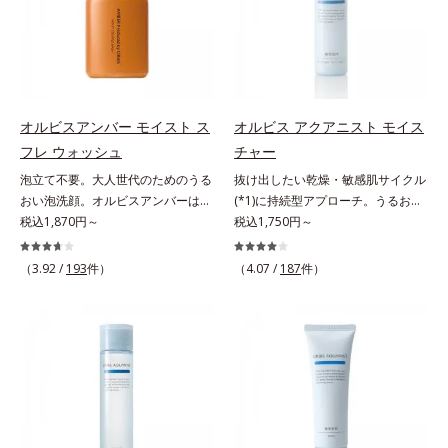
リモニウム、フェノキシエタノー
にとり、メイクとしっかりなじませ
成分がうるおいをキープ。Wの機能
が無数の毛穴に入り込み、溶けた汚
ル）*2 髪の乾燥、乾燥によるパサ
てください。3.メイクとなじんだ
でメイクをくずさずガードします。
れをパワフルに吸着してすっきり落
つき*3 毛髪にうるおい、ハリを与
ら、水またはぬるま湯でよく洗い流
さらに保湿成分配合でうるおい感が
とします。さらに浸透型ビタミンC
えること
します。4.その後、洗顔料で洗顔し
続き、エアコンなどによる乾燥も防
誘導体(*4)が汚れを取り去った毛穴
てください。各商品の詳しい情報は
ぎます。*1 トリメチルシロキシケ
を引きしめ、キメの整ったなめらか
商品ページをご覧ください。・
イ酸、ジメチコン配合＝汗や水、皮
な肌に洗い上げます。ツブツブ入り
オルビスアンバー モイスト ス
オルビス アクアニスト モイス
BEAUTY夏祭りは、こちら
脂をはじき、メイクくずれを防ぐ成
のパウダーが泡立てネットのように
フレ ウォッシュ
チャー
分*2 オリーブ葉エキス、ゴレンシ
空気を含ませるので、簡単に泡立て
泡立て不要。大人世代のためのうる
抜け出したい乾燥・敏感肌サイクル
葉エキス、加水分解ヒアルロン酸、
られます。濃密うるおい泡を洗い流
おい泡洗顔。オルビスアンバーは、
(*1)に持続型アプローチ。うるおい
異性化糖配合＝保湿成分【ご使用方
したあとは大人の肌もつっぱりにく
いつも⾃然体で美しくありたいと願
税込1,870円～
を追求した敏感肌用保湿スキンケア
税込1,750円～
法】2層タイプなので、必ず容器を
く、使うたびに毛穴の目立ちにくい
う⼤⼈世代に寄り添うブランドで
(*2)。うるおいを逃し、刺激を受け
よく振ってからお使いください。メ
肌(*5)を目指せます。性別問わずお
す。年齢印象研究に基づいた肌サイ
やすい角層の“乾燥敏感スランプ
イクの仕上げに、顔から20cm程度
使いいただけるので、ご夫婦やカッ
（3.92 /
193
件）
（4.07 /
187
件）
エンスで、複合的なお悩みにアプロ
(*3)”に悩む敏感な肌へ。創業時から
離し、目と口を閉じて、顔全体に適
プルでシェアするのもおすすめ。デ
ーチ。大人世代の肌に向き合い、手
のうるおい研究により完成した、待
量吹きかけてください。（5～6プッ
コルテやヒップなど、ボディのザラ
軽なお手入れで賢いケアを。ライフ
望の敏感肌用保湿スキンケアライン
シュが目安）ミストを塗布後、肌に
つきが気になるところにもお使いい
スタイルになじむ、若々しい印象(*)
「オルビス アクアニスト」。乾燥
触れずに乾くまでそのままお待ちく
ただけます。*1 プロテアーゼ、パ
作りのサポートをします。* 肌にハ
敏感スランプの原因にアプローチす
ださい。
パイン、リパーゼ配合＝洗浄成分*2
リを与え若々しい印象
る持続型トリプルアミノ酸(*4)を配
皮脂吸収成分*3 自社品*4 パルミチ
合。もともと体内にあるアミノ酸は
ン酸アスコルビルリン酸3Na配合＝
異物として排出されにくく、肌にと
肌を引き締め、キメを整える成分*5