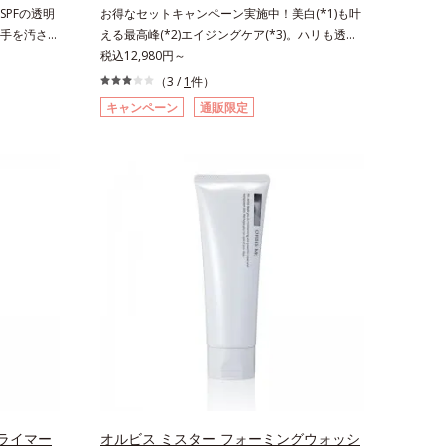
こやかに保つ保湿成分、微生物由来アミノ酸（エ
PFの透明
お得なセットキャンペーン実施中！美白(*1)も叶
クトイン）配合＝乱れた角層にうるおいを与え、
手を汚さず
える最高峰(*2)エイジングケア(*3)。ハリも透明
肌荒れを防ぐ保湿成分*5 ウォッシュを除くLM＝
ダーで
感(*4)も結果主義。年齢サイン(*5)の因子に着目
税込12,980円～
さっぱり高保湿タイプ（脂性肌～普通肌）RM＝
高いUVカ
した肌科学エイジングケア(*3)シリーズ。オルビ
（3 /
1
件）
しっとり高保湿タイプ（普通肌～超乾性肌）
運びしやす
スユー ドットシリーズは、年齢による肌悩み一
キャンペーン
通販限定
クの上から
つ一つを対処するのではなく、肌で起きているこ
できるお役
との根本原因に着目。加齢とともに現れる年齢サ
バーしなが
イン(*5)について研究を進めたところ、弾力感の
秘密は「ス
ない状態である「ハリのなさ」や、くすみ(*6)な
ます。7種
どが現れている状態である「透明感のなさ」が現
に薄いヴェー
れることで大人の肌印象に大きな影響を与えてい
粉体が光を
ることが分かりました。そこでオルビスユー ド
ラルなツヤ
ットシリーズは美容成分(*7)として「G.D.F.アク
る「あぶら
ティベーター(*8)」を配合。そして、従来から配
れ＆テカリを
合している美白有効成分「トラネキサム酸」を配
パウダータ
合しました。さらに、シリーズ共通の美容成分
パウダーならで
(*7)「GLルートブースター(*9)」を配合すること
苦手な方に
で、肌のふっくら感や透明感を叶えます。美白ケ
ーウォータ
アしながら多角的なエイジングケアが叶うシリー
も大活躍して
ズに。3ステップで上向き(*10)のハリと透明感
窒化ホウ素
を。効果的なシナジー設計で、あなたのエイジン
ライマー
オルビス ミスター フォーミングウォッシ