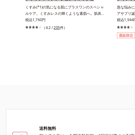
くすみ(*1)の気になる肌にプラスワンのスペシャ
急な悩みに
ルケア。くすみレスの輝くような素肌へ。肌表面
アサプリ誕
の余分な角層を落として、くすみ(*1)レスな輝く
税込1,760円
すべての女
税込1,944
ような素肌へ整える(*2)スペシャル洗顔料です。
オールイン
（4.2 /
205
件）
いつもの洗顔料の代わりに、10秒ほどくるくる
とB2を配
通販限定
となじませてから洗い流すだけ。ぷるんとしたジ
ムリリース
ェルが肌表面の角層をやわらかくして絡めとり、
ます。また
スクラブがやさしく取り去ります。さらに注目し
由来成分と
たいのはクリアな肌に整えるクリアコンディショ
会に負けな
ニング処方と、贅沢に配合された保湿成分。一瞬
社会を生き
取り去るだけのケアに留まらず、洗うたびにくす
す。
みをため込まないすこやかな肌に整え、パールエ
キス(*3)とヒアルロン酸(*4)がうるおって透き通
るような透明感を叶えます。顔色がどんよりして
いる、ファンデのノリがイマイチ、肌のざらつき
やくすみが気になる、化粧水が肌になじまな
い……。こんなお悩みが気になるときに。週に1
～4回、いつもの洗顔料と置き換えてお使いくだ
さい。*1 角層肥厚や乾燥などによる*2 汚れを除
去することで健やかな肌を保ち、うるおいを保つ
送料無料
ことで肌を整えること*3 加水分解コンキオリン