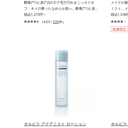
酵素(*1)と炭(*2)の力で毛穴汚れをごっそりオ
メイクの最
湿）で形成するミセルから、汚れをはね返す水の
フ。キメの整ったなめらか肌へ。酵素(*1)と炭
ミスト。メ
膜をつくる技術が日本初（2024年12月時点、J－
(*2)の力で毛穴汚れをしっかり落とす、パウダー
税込1,270円～
とメイクの
税込1,540
GLOBALによる自社調べ）*2 オルビス内でかつ
タイプの酵素洗顔料です。皮脂やたんぱく質と汚
を防ぎ、化
（4.53 /
235
件）
てないオイルクレンジングのこと*3 ポーラ化成
れが溜まって角栓になると、毛穴に詰まって毛穴
化粧水です
独自の（Ｃ１２－２０）アルキルグルコシド（保
数量限定
の開き＆目立ちの原因に。普段の洗顔(*3)では落
成分(*2
湿）で形成するミセル*4 炭酸ジカプリリル*5 乾
としにくい汚れは、酵素洗顔料で落としましょ
ぜると、美
燥や汚れによる*6 キメの乱れによる＜使用量目
う。3種の酵素がたんぱく質や皮脂を溶かして分
メイクの上
安＞適量＜使用ステップ＞オルビス ザ クレンジ
解。炭が無数の毛穴に入り込み、溶けた汚れをパ
汗・水・皮
ング オイル ⇒ 洗顔料 ⇒ 化粧水 ⇒ 保
ワフルに吸着してすっきり落とします。さらに浸
いをキープ
湿液 ※W洗顔が必要です＜使用方法＞1.適量
透型ビタミンC誘導体(*4)が汚れを取り去った毛
します。さ
（2プッシュ程度）をとり、手のひら全体にさっ
穴を引きしめ、キメの整ったなめらかな肌に洗い
き、エアコ
と広げます。2.肌の上で軽くらせんを描くよう
上げます。ツブツブ入りのパウダーが泡立てネッ
リメチルシ
に、メイクとよくなじませます。※落ちにくいメ
トのように空気を含ませるので、簡単に泡立てら
水、皮脂を
イクを落とす際は、乾いた手にとり、メイクとし
れます。濃密うるおい泡を洗い流したあとは大人
オリーブ葉
っかりなじませてください。3.メイクとなじんだ
の肌もつっぱりにくく、使うたびに毛穴の目立ち
ヒアルロン
ら、水またはぬるま湯でよく洗い流します。4.そ
にくい肌(*5)を目指せます。性別問わずお使いい
方法】2層
の後、洗顔料で洗顔してください。各商品の詳し
ただけるので、ご夫婦やカップルでシェアするの
からお使い
い情報は商品ページをご覧ください。・BEAUTY
もおすすめ。デコルテやヒップなど、ボディのザ
20cm程
夏祭りは、こちら
ラつきが気になるところにもお使いいただけま
吹きかけて
す。*1 プロテアーゼ、パパイン、リパーゼ配合
ミストを塗
オルビス アクアニスト ローション
オルビス