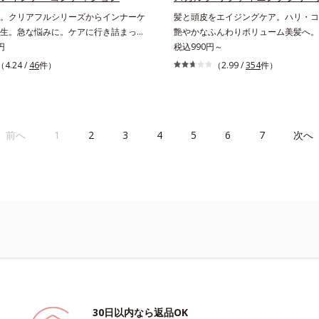
バーします。【ラスティング効果】皮
。クリアフルシリーズからインナーケ
髪と頭皮をエイジングケア。ハリ・コ
リ防止成分(*5)テカリの主成分を選
生。急な悩みに。ケアに行き詰まった
艶やかなふんわりボリューム美髪へ。
し、うるおいはしっかり残すことでカ
性に送る、「クリアフルシリーズ」の
円
目立つ」「ボリュームがない」「ハリ
税込990円～
ちます。*1 メイク効果による*2 角層の範囲内*3
ワンサプリメントです。ビタミンB1
い」という年齢による3大髪悩みには
（4.24 /
46
件）
（2.99 /
354
件）
スキンプロテクト※複合成分配合＝肌
合。ビタミンB6とビタミンCは、タイ
リファイニングシリーズを！髪と地肌
乾燥を防ぐ複合成分 ※ ビルベリー
加工でじっくり時間をかけて放出され
グケア(*1)する、オルビスの頭皮ケ
タベブイアインペチギノサ樹皮エキス*
すこやかな美しさのために、和漢植物
す。地肌と髪をすこやかに保つ「3D
リルグルコシド（保湿成分）、（ジメ
セラミドをプラス。さらにストレス社
成分(*2)」と、うるおったツヤ髪に
ニルジメチコン）クロスポリマー、ジ
前へ
1
2
3
4
5
6
7
次へ
いためのGABAも配合しました。現代
ドボタニカルエキス(*2)」を配合。
（カバー成分）*5 アクリレーツコポ
抜く女性のすこやかな毎日を応援しま
んわりボリューム美髪へ導きます。翌
で納得できる、褒められ髪をご体感く
*1 年齢に応じたお手入れのこと *
分
30日以内なら返品OK