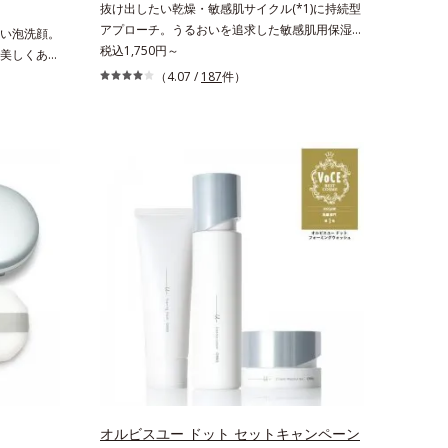
抜け出したい乾燥・敏感肌サイクル(*1)に持続型
*2 髪の乾燥、乾燥によるパサつき*3 毛髪にうる
アプローチ。うるおいを追求した敏感肌用保湿ス
い泡洗顔。
おい、ハリを与えること
キンケア(*2)。うるおいを逃し、刺激を受けやす
税込1,750円～
美しくあり
い角層の“乾燥敏感スランプ(*3)”に悩む敏感な肌
ドです。年
（4.07 /
187
件）
へ。創業時からのうるおい研究により完成した、
、複合的な
待望の敏感肌用保湿スキンケアライン「オルビス
向き合い、
アクアニスト」。乾燥敏感スランプの原因にアプ
スタイルに
ローチする持続型トリプルアミノ酸(*4)を配合。
ートをしま
もともと体内にあるアミノ酸は異物として排出さ
れにくく、肌にとどまってうるおいを蓄えてくれ
ます。刺激を受けやすくなった角層をうるおいで
満たし、脱・敏感肌を目指します。無油分・無着
色・無香料・アルコールフリー・界面活性剤不使
用(*5)・パラベンフリー、6つのフリー処方で徹
底的に肌に寄り添います。*1 乾燥と敏感をくり
返すこと*2 敏感肌対象連用テスト済（すべての
方のお肌に合うということではありません）*3
乾燥して敏感に感じやすい状態のこと*4 発酵ア
ミノ酸（ポリグルタミン酸）配合＝乾燥を防ぎ、
うるおいに満ちた肌へ導く保湿成分、植物由来ア
ミノ酸（エルゴチオネイン）配合＝肌を整え、す
オルビスユー ドット セットキャンペーン