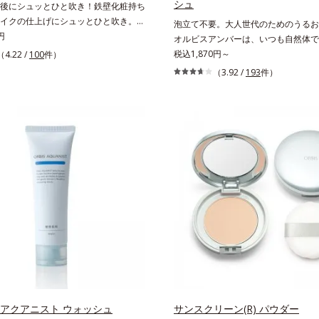
シュ
後にシュッとひと吹き！鉄壁化粧持ち
イクの仕上げにシュッとひと吹き。肌
泡立て不要。大人世代のためのうるお
密着感をピタッと高め、メイクくずれ
円
オルビスアンバーは、いつも⾃然体で
粧持ちをアップさせるミストタイプの
たいと願う⼤⼈世代に寄り添うブラン
税込1,870円～
（4.22 /
100
件）
。くずれ防止成分(*1)を含む層と美容
齢印象研究に基づいた肌サイエンスで
（3.92 /
193
件）
)を含む水層の2層タイプ。よく振って混
お悩みにアプローチ。大人世代の肌に
容成分がくずれ防止成分を包み込み、
手軽なお手入れで賢いケアを。ライフ
にピタッと密着。くずれ防止成分が
なじむ、若々しい印象(*)作りのサポ
脂をはじきながら、美容成分がうるお
す。* 肌にハリを与え若々しい印象
。Wの機能でメイクをくずさずガード
らに保湿成分配合でうるおい感が続
ンなどによる乾燥も防ぎます。*1 ト
ロキシケイ酸、ジメチコン配合＝汗や
はじき、メイクくずれを防ぐ成分*2
エキス、ゴレンシ葉エキス、加水分解
酸、異性化糖配合＝保湿成分【ご使用
タイプなので、必ず容器をよく振って
ください。メイクの仕上げに、顔から
度離し、目と口を閉じて、顔全体に適量
ください。（5～6プッシュが目安）
布後、肌に触れずに乾くまでそのまま
 アクアニスト ウォッシュ
サンスクリーン(R) パウダー