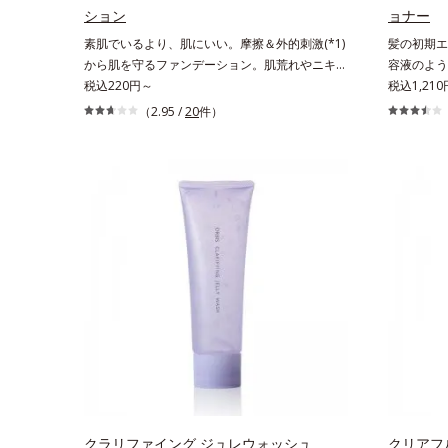
こやかに保つ保湿成分、微生物由来アミノ酸（エ
酸（エクト
ション
ョナー
クトイン）配合＝乱れた角層にうるおいを与え、
与え、肌荒
素肌でいるより、肌にいい。摩擦＆外的刺激(*1)
髪の初期エ
肌荒れを防ぐ保湿成分*5 ウォッシュを除くLM＝
から肌を守るファンデーション。肌荒れやニキビ
容液のよう
さっぱり高保湿タイプ（脂性肌～普通肌）RM＝
があると、ファンデーションを塗っていいか悩む
税込220円～
れていたく
税込1,21
しっとり高保湿タイプ（普通肌～超乾性肌）
もの。とはいえ、素肌のままでは紫外線など外的
になる」「
（2.95 /
20
件）
刺激(*1)をダイレクトに受けやすい状態です。肌
まらない」
荒れしやすい、ニキビができやすい人こそ、肌負
(*1)に
担が少ない低刺激設計のファンデーションで守る
ムシリーズ
のがベスト。「クリアフル エッセンス カバー フ
美容液成分
ァンデーション」は紫外線吸収剤不使用のうえ、
を逃さない
敏感肌対象パッチテスト済(*2)、ノンコメドジェ
す成分で、
ニックテスト済(*3)で、とことん肌のことを考え
うるおいを
た設計。さらに美容成分に包まれた水分保持力の
ープする保
高い粉体や和漢植物由来成分をはじめとした、肌
を抑え、ス
をいたわる保湿成分をたっぷり配合しました。肌
いたくなる
にやさしいだけでなく、毛穴や凸凹、赤みをカバ
ベンダー、
ーして、自然な陶器肌を叶えます。*1 乾燥など
の香りで、
*2 すべての人に皮膚刺激がおきないというわけ
間に。*1
ではありません*3 すべての人にコメド（ニキビ
のもと）ができないというわけではありません。
クラリファイング ジュレウォッシュ
クリアフ