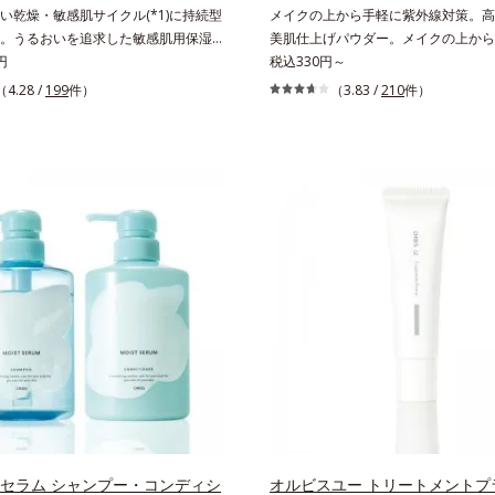
さい。
い乾燥・敏感肌サイクル(*1)に持続型
メイクの上から手軽に紫外線対策。高S
。うるおいを追求した敏感肌用保湿ス
美肌仕上げパウダー。メイクの上から
*2)。うるおいを逃し、刺激を受けやす
円
に紫外線対策ができるUVカットパウ
税込330円～
乾燥敏感スランプ(*3)”に悩む敏感な肌
す。“素肌のようななめらかな軽さ”と“
（4.28 /
199
件）
（3.83 /
210
件）
からのうるおい研究により完成した、
ット効果”の両立を叶えました。持ち
肌用保湿スキンケアライン「オルビス
いプレストタイプ。外出先でも、メイ
ト」。乾燥敏感スランプの原因にアプ
ササッとUVカットとお直しが同時に
持続型トリプルアミノ酸(*4)を配合。
立ちアイテムです。毛穴や色ムラをカ
内にあるアミノ酸は異物として排出さ
らも、素肌のような透明美肌を叶える
肌にとどまってうるおいを蓄えてくれ
ムースヴェールパウダー(*1)」にあり
を受けやすくなった角層をうるおいで
の球状粉体(*2)が凹凸を埋めて、肌
・敏感肌を目指します。無油分・無着
ルをかけるようにカバー。さらに板状
・アルコールフリー・パラベンフリー
反射して、すっぴん肌のようなナチュ
に肌に寄り添います。*1 乾燥と敏感
感を演出します。また、皮脂を吸着す
こと*2 敏感肌対象連用テスト済（す
とりパウダー(*3)」を配合し、くず
お肌に合うということではありませ
防いでサラサラ肌が長時間続きます。
乾燥して敏感に感じやすい状態のこと*4
イプながら、SPF50+・PA++++。
酸（ポリグルタミン酸）配合＝乾燥を
はの軽いつけごこちで、日焼け止めが
おいに満ちた肌へ導く保湿成分、植物
もおすすめです。水や汗に強いスーパ
酸（エルゴチオネイン）配合＝肌を整
ープルーフ(*4)だから、レジャーに
かに保つ保湿成分、微生物由来アミノ
くれます。*1 シリカ、セルロース、
 セラム シャンプー・コンディシ
オルビスユー トリートメントプ