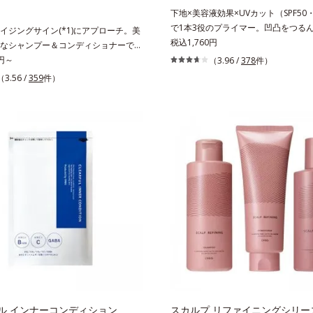
イン）配合＝乱れた角層にうるおいを
配合＝セミマット肌を叶える球状と板
下地×美容液効果×UVカット（SPF50・
れを防ぐ保湿成分
*2 シリカ6種類、セルロース*3 シ
で1本3役のプライマー。凹凸をつる
イジングサイン(*1)にアプローチ。美
脂を吸着する粉体*4 化粧持ち性能
かに(*1)整え、化粧ノリUPの高機能
税込1,760円
なシャンプー＆コンディショナーで触
地。“塗るたび高まる、素肌の美しさ”
なるうるツヤ髪へ。「髪のうねりが気
0円～
（3.96 /
378
件）
しさを引き出す『オルビスユー』発想
乾燥してパサつく」「なんとなくまと
（3.56 /
359
件）
よる小ジワをカバーしてハリ肌に整え
といった髪の初期エイジングサイン
粧下地毛穴や小ジワの凹凸をつるんと
アプローチする、オルビスのモイストセラ
(*1)。スキンケア発想の化粧下地で
。まるでスキンケアアイテムのように
が肌全層(*2)に働きかけて、肌のう
(*2)を6つも配合。保水してうるおい
とアップ＆リッチなクリームのように
成分と、深く浸透してうるおいで満た
着。乾燥による小ジワを目立たなく(*
髪も地肌も贅沢にケアします。さらに
んとしたハリ肌に仕上げます。むやみ
行き渡らせる浸透力と、うるおいをキ
はなくふわりと光を拡散させ、メイク
水力を誇る新技術を採用。髪のうねり
アのW効果で軽やかな美肌を印象づけ
タイリングのしやすい、ずっと触れて
線吸収剤フリーなのに高SPF値、さら
うるツヤ髪へと導きます。ヒノキ、ラ
ロテクト複合成分(*3)が、ブルーラ
ゼラニウムによるリフレッシュアロマ
線、大気中の微粒子汚れなどの外的ダ
バスルームがここちよいリラックス空
肌表面をガードします。【カバー効果
 うねり、パサつき*2 保湿成分
凸カバー複合成分(*4)肌悩みが気に
ただ隠すだけでなく、乾きやすい肌に
届けながら、光拡散効果で乾燥小ジワ
ル インナーコンディション
スカルプ リファイニングシリー