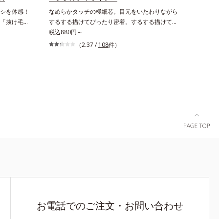
脂選択テカ
22日時点で、科学文献データベースPubMed及
シを体感！
なめらかタッチの極細芯。目元をいたわりながら
択的に吸収
びGoogle scholarにより国内化粧品業界におい
「抜け毛が
するする描けてぴったり密着。するする描けてぴ
バー力を保
て該当文献がないことを確認（ポーラ化成研究所
・コシがな
ったり密着。なめらかタッチの極細芯アイライナ
税込880円～
調べ）
、スカルプ
ーです。繊細な目のキワにも優しいタッチでする
（2.37 /
108
件）
を保護し、
をエイジン
っと描けて、どんなラインも自由自在。難しいテ
葉エキス、
アシリーズで
クニックなしで、目元に自然な陰影をプラスでき
4 グリセ
プロテクト
ます。アイラインを描いた後に、後ろに付いてい
チコン／ビ
導く「ブレン
るチップでまつ毛の間を埋めるようにぼかせば、
メチコン
艶やかな、ふ
ぱっちりと際立つナチュラルな目元が完成しま
リマー
朝の手ぐし
す。汗や涙、皮脂にも強く、美しい仕上がりを長
ださい。
時間キープ。目元ケア成分(*)で目元の負担も軽
2 保湿成
減します。※中身を取り替えられるリフィルをご
用意しています。* パンテノール配合＝保湿成分
お電話でのご注文・お問い合わせ