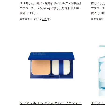
＝洗浄成分*2 皮脂吸収成分*3 自社品*4 パルミ
お待ちくだ
抜け出したい乾燥・敏感肌サイクル(*1)に持続型
抜け出した
チン酸アスコルビルリン酸3Na配合＝肌を引き締
アプローチ。うるおいを追求した敏感肌用保湿ス
アプローチ
め、キメを整える成分*5 皮脂・汚れの除去によ
キンケア(*2)。うるおいを逃し、刺激を受けやす
税込1,530円～
キンケア(
税込1,530
る
い角層の“乾燥敏感スランプ(*3)”に悩む敏感な肌
い角層の“
（3.8 /
291
件）
へ。創業時からのうるおい研究により完成した、
へ。創業時
待望の敏感肌用保湿スキンケアライン「オルビス
待望の敏感
アクアニスト」。乾燥敏感スランプの原因にアプ
アクアニス
ローチする持続型トリプルアミノ酸(*4)を配合。
ローチする
もともと体内にあるアミノ酸は異物として排出さ
もともと体
れにくく、肌にとどまってうるおいを蓄えてくれ
れにくく、
ます。刺激を受けやすくなった角層をうるおいで
ます。刺激
満たし、脱・敏感肌を目指します。無油分・無着
満たし、脱
色・無香料・アルコールフリー・界面活性剤不使
色・無香料
用(*5)・パラベンフリー、6つのフリー処方で徹
で、徹底的
底的に肌に寄り添います。*1 乾燥と敏感をくり
をくり返す
返すこと*2 敏感肌対象連用テスト済（すべての
べての方の
方のお肌に合うということではありません）*3
ん）*3 
乾燥して敏感に感じやすい状態のこと*4 発酵ア
発酵アミノ
ミノ酸（ポリグルタミン酸）配合＝乾燥を防ぎ、
防ぎ、うる
うるおいに満ちた肌へ導く保湿成分、植物由来ア
由来アミノ
ミノ酸（エルゴチオネイン）配合＝肌を整え、す
え、すこや
クリアフル エッセンス カバー ファンデー
モイスト