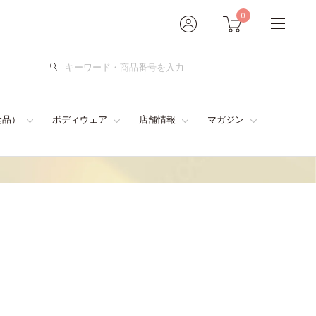
0
検
索
食品）
ボディウェア
店舗情報
マガジン