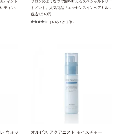
蜜膜ティント
サロンのようなツヤ髪を叶えるスペシャルトリー
いティント
トメント。人気商品「エッセンスインヘアミル
リップで
ク」と同じシリーズの、お風呂で美しいツヤ髪を
税込1,540円
2)配合だか
叶えるスペシャルヘアマスクです。シャンプー後
（4.45 /
213
件）
たような
のまっさらな髪の内部の通り道を押し広げて、毛
また色素によ
髪補修成分(*1)が髪の内部まで浸透。さらに毛髪
特殊コーテ
保護成分がダメージを受けている部位に吸着し
うるおい・
て、キューティクル表面をリペア。髪の内外にア
キープし、ぷ
プローチして、乾燥などの外的刺激から守り抜
だけで、く
き、ダメージ(*2)を立て直し(*3)ます。お風呂で
唇を自然に
シャンプー後に適量を髪になじませ、置き時間は
果による*2
0秒。なじませてすぐに洗い流す手軽さで、毛先
 トリエトキ
までするんっとまとまる、まるでサロン帰りのよ
 スクワラ
うなうるおうツヤ髪を叶えます。*1 毛髪補修成
ーゲン
分（イソステアリン酸、イソステアロイル加水分
解コラーゲン、イソステアロイル加水分解シル
ク、スフィンゴ糖脂質、トコフェロール、グリセ
リン、糖脂質、BG、イソステアリン酸、イソス
テアロイル加水分解コラーゲン、イソステアロイ
ル加水分解シルク、スフィンゴ糖脂質、トコフェ
ロール、グリセリン、ヒアルロン酸ヒドロキシプ
レ ウォッ
オルビス アクアニスト モイスチャー
ロピルトリモニウム、フェノキシエタノール）