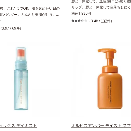
唇と一体化して、血色感(*1)が続く
リップ。唇と一体化して色落ちしにく
後、これ1つでOK。肌を休めたい日の
処方とうるおいを両立した、ティント
税込1,980円
肌パウダー。ふんわり美肌が叶う、う
す。色が長時間唇に密着するオイル(*
ダーです。3色の光を操るパウダーが
～
（3.48 /
137
件）
ら色落ちしにくく、果物の蜜を凝縮し
感を演出。ソフトフォーカス効果で肌
（3.97 /
69
件）
(*3)みずみずしい発色が続きます。
をぼかし、毛穴やくすみもサラッとカ
る唇の乾燥を防ぐため、一部の色素に
わり軽いつけごこちながら美肌質感を
ィング処理(*4)を施し、さらに3種の
さらに花粉やちり・ホコリ、紫外線な
保護成分(*5)も配合。しっとり感を
激から肌をガードします。スキンケア
るんとした唇に。さっとひと塗りする
とつでライトメイク効果。クレンジン
すみやすい大人の肌に血色感を与え、
紫外線吸収剤やグリセリン、パラベン
美しく彩る色設計です。*1 メイク効
方。肌を休ませたい日、リモートワー
水添ポリイソブテン*3 色みのこと*4
所へちょこっとお出かけする時など、
シカプリリルシラン配合＝保湿成分*5
イクは負担に感じる日におすすめで
ン、ヒアルロン酸Na、加水分解コラ
ィックス デイミスト
オルビスアンバー モイスト スフ