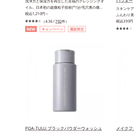
パウダー
洗浄力と保湿力を両立した至福のクレンジングオ
イル。日本初の超微粒子技術(*1)が毛穴奥の微細
スキンケア
な汚れにアプローチ。圧倒的な洗浄力と毛穴悩み
税込1,210円～
ふんわり美
に着目したクレンジングオイルです。日本初・超
るおいパウ
税込330円
（4.36 /
792
件）
微粒子技術(*1)で、さっと塗り広げるだけで濃い
ツヤと透明
NEW
キャンペーン
通販限定
メイクはもちろん毛穴悩みも取り去り、一瞬で気
のアラや影
持ちのいい素肌へ。スキンケア0番目に、かつて
バー。ふん
ないクレンジング(*2)をご用意しました。ポーラ
叶えます。
化成は独自の先端研究により、ナノバブルよりも
どの外的刺
小さい超微粒子(*3)をクレンジングに搭載するこ
後にこれひ
とに成功。毛穴よりはるかに小さい超微粒子とオ
グ不要で、
イルが肌と汚れの間に入り込み、小さくばらけて
もフリー処
肌表面にうるおいベールを形成。これにより、洗
クの時、近
い流した瞬間に汚れが肌に再付着することを防止
しっかりメ
し、細かい毛穴汚れをごっそりするん！角栓溶解
す。
オイル(*4)が詰まりや黒ずみも溶かして、毛穴の
目立ちにくいすべすべ肌に洗い上げます。大人肌
のためのくすみ(*5)を晴らすアプローチによって
圧巻の洗浄力と保湿力を叶え、毛穴目立ち(*6)や
乾燥によるくすみをケアし、毎日のメイクが楽し
くなる晴れやかな肌に導きます。*1 ポーラ化成
POA-TULU ブラックパウダーウォッシュ
メイクフ
独自の（Ｃ１２－２０）アルキルグルコシド（保