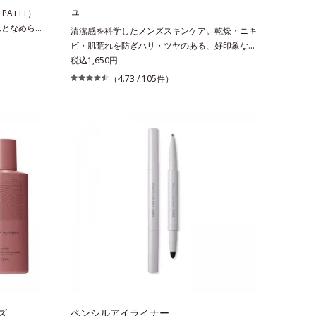
状の粉体
グケアを応援します。*1 メラニンの生成を抑
ュ
PA+++）
リカ配合＝皮
え、シミ・ソバカスを防ぐ（ウォッシュ除く）
んとなめら
清潔感を科学したメンズスキンケア。乾燥・ニキ
*2 オルビス内スキンケアシリーズの保湿力*3 年
化粧下
ビ・肌荒れを防ぎハリ・ツヤのある、好印象な清
齢に応じたお手入れのこと*4 うるおいによる*5
 肌本来の美
潔透明肌(*1)へ。オルビス ミスターは、男性の清
税込1,650円
乾燥、ハリ・ツヤのなさ*6 乾燥による*7 保湿成
で、乾燥に
潔感、爽やかさ、若々しさの印象を科学的に検証
分*8 ロニセラカエルレア果汁、ノバラエキス配
（4.73 /
105
件）
る高機能化
し、ポジティブな光（＝ツヤ）が男性の印象に重
合＝うるおいを与えハリと透明感に満ちた肌へ導
なめらかに
要であること(*2)を業界で初めて発見(*3)。ニキ
く保湿成分*9 メマツヨイグサ抽出液、スイカズ
す。保湿成分
ビ・肌荒れ予防有効成分と保湿成分を新たに配
ラエキス配合＝角層のすみずみまで水分・油分を
るおいをグン
合。これまでの乾燥・テカリへのケアはそのまま
保ち、ハリ・ツヤを与える保湿成分*10 気持ちの
ぴたっと密
に、肌荒れ・ニキビ予防など“今”の肌悩みに応
こと各商品の詳しい情報は商品ページをご覧くだ
1)し、つる
え、“未来”を見据えて好印象の鍵となるハリ・ツ
さい。・BEAUTY夏祭りは、こちら
に隠すので
ヤへもアプローチする進化を遂げました。うるお
×スキンケ
いを逃しやすい男性肌に着目し、アイテム同士を
ます。紫外
なじみやすくする「うるおいコネクト設計」を採
にスキンプ
用。8アイテム分の機能を3ステップに集約し、
イト、紫外
よりシンプルなお手入れで、ハリ・ツヤのある好
メージから
印象な清潔透明肌(*1)へ導きます。*1 うるおい
】保湿性凹
による透明感のある肌*2 男性の顔画像を用いた
なる時でも、
印象評価において、基準画像に対して、頬全体に
うるおいを
輝度分布がなだらかな光（ツヤ）があると、爽や
や毛穴もカ
ズ
かさ印象が高く評価されたこと*3 2022年12月
ペンシルアイライナー