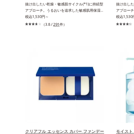
＝洗浄成分*2 皮脂吸収成分*3 自社品*4 パルミ
お待ちくだ
抜け出したい乾燥・敏感肌サイクル(*1)に持続型
抜け出した
チン酸アスコルビルリン酸3Na配合＝肌を引き締
アプローチ。うるおいを追求した敏感肌用保湿ス
アプローチ
め、キメを整える成分*5 皮脂・汚れの除去によ
キンケア(*2)。うるおいを逃し、刺激を受けやす
税込1,530円～
キンケア(
税込1,530
る
い角層の“乾燥敏感スランプ(*3)”に悩む敏感な肌
い角層の“
（3.8 /
291
件）
へ。創業時からのうるおい研究により完成した、
へ。創業時
待望の敏感肌用保湿スキンケアライン「オルビス
待望の敏感
アクアニスト」。乾燥敏感スランプの原因にアプ
アクアニス
ローチする持続型トリプルアミノ酸(*4)を配合。
ローチする
もともと体内にあるアミノ酸は異物として排出さ
もともと体
れにくく、肌にとどまってうるおいを蓄えてくれ
れにくく、
ます。刺激を受けやすくなった角層をうるおいで
ます。刺激
満たし、脱・敏感肌を目指します。無油分・無着
満たし、脱
色・無香料・アルコールフリー・界面活性剤不使
色・無香料
用(*5)・パラベンフリー、6つのフリー処方で徹
で、徹底的
底的に肌に寄り添います。*1 乾燥と敏感をくり
をくり返す
返すこと*2 敏感肌対象連用テスト済（すべての
べての方の
方のお肌に合うということではありません）*3
ん）*3 
乾燥して敏感に感じやすい状態のこと*4 発酵ア
発酵アミノ
ミノ酸（ポリグルタミン酸）配合＝乾燥を防ぎ、
防ぎ、うる
うるおいに満ちた肌へ導く保湿成分、植物由来ア
由来アミノ
ミノ酸（エルゴチオネイン）配合＝肌を整え、す
え、すこや
クリアフル エッセンス カバー ファンデー
モイスト