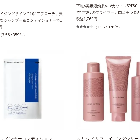
イン）配合＝乱れた角層にうるおいを
配合＝セミマット肌を叶える球状と板
下地×美容液効果×UVカット（SPF50・
れを防ぐ保湿成分
*2 シリカ6種類、セルロース*3 シ
で1本3役のプライマー。凹凸をつる
イジングサイン(*1)にアプローチ。美
脂を吸着する粉体*4 化粧持ち性能
かに(*1)整え、化粧ノリUPの高機能
税込1,760円
なシャンプー＆コンディショナーで触
地。“塗るたび高まる、素肌の美しさ”
なるうるツヤ髪へ。「髪のうねりが気
0円～
（3.96 /
378
件）
しさを引き出す『オルビスユー』発想
乾燥してパサつく」「なんとなくまと
（3.56 /
359
件）
よる小ジワをカバーしてハリ肌に整え
といった髪の初期エイジングサイン
粧下地毛穴や小ジワの凹凸をつるんと
アプローチする、オルビスのモイストセラ
(*1)。スキンケア発想の化粧下地で
。まるでスキンケアアイテムのように
が肌全層(*2)に働きかけて、肌のう
(*2)を6つも配合。保水してうるおい
とアップ＆リッチなクリームのように
成分と、深く浸透してうるおいで満た
着。乾燥による小ジワを目立たなく(*
髪も地肌も贅沢にケアします。さらに
んとしたハリ肌に仕上げます。むやみ
行き渡らせる浸透力と、うるおいをキ
はなくふわりと光を拡散させ、メイク
水力を誇る新技術を採用。髪のうねり
アのW効果で軽やかな美肌を印象づけ
タイリングのしやすい、ずっと触れて
線吸収剤フリーなのに高SPF値、さら
うるツヤ髪へと導きます。ヒノキ、ラ
ロテクト複合成分(*3)が、ブルーラ
ゼラニウムによるリフレッシュアロマ
線、大気中の微粒子汚れなどの外的ダ
バスルームがここちよいリラックス空
肌表面をガードします。【カバー効果
 うねり、パサつき*2 保湿成分
凸カバー複合成分(*4)肌悩みが気に
ただ隠すだけでなく、乾きやすい肌に
届けながら、光拡散効果で乾燥小ジワ
ル インナーコンディション
スカルプ リファイニングシリー