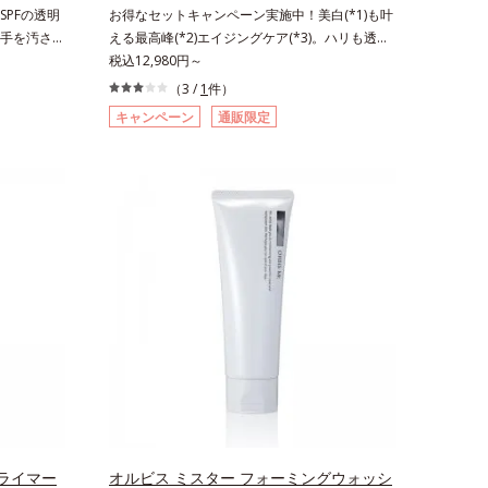
こやかに保つ保湿成分、微生物由来アミノ酸（エ
PFの透明
お得なセットキャンペーン実施中！美白(*1)も叶
クトイン）配合＝乱れた角層にうるおいを与え、
手を汚さず
える最高峰(*2)エイジングケア(*3)。ハリも透明
肌荒れを防ぐ保湿成分*5 ウォッシュを除くLM＝
ダーで
感(*4)も結果主義。年齢サイン(*5)の因子に着目
税込12,980円～
さっぱり高保湿タイプ（脂性肌～普通肌）RM＝
高いUVカ
した肌科学エイジングケア(*3)シリーズ。オルビ
（3 /
1
件）
しっとり高保湿タイプ（普通肌～超乾性肌）
運びしやす
スユー ドットシリーズは、年齢による肌悩み一
キャンペーン
通販限定
クの上から
つ一つを対処するのではなく、肌で起きているこ
できるお役
との根本原因に着目。加齢とともに現れる年齢サ
バーしなが
イン(*5)について研究を進めたところ、弾力感の
秘密は「ス
ない状態である「ハリのなさ」や、くすみ(*6)な
ます。7種
どが現れている状態である「透明感のなさ」が現
に薄いヴェー
れることで大人の肌印象に大きな影響を与えてい
粉体が光を
ることが分かりました。そこでオルビスユー ド
ラルなツヤ
ットシリーズは美容成分(*7)として「G.D.F.アク
る「あぶら
ティベーター(*8)」を配合。そして、従来から配
れ＆テカリを
合している美白有効成分「トラネキサム酸」を配
パウダータ
合しました。さらに、シリーズ共通の美容成分
パウダーならで
(*7)「GLルートブースター(*9)」を配合すること
苦手な方に
で、肌のふっくら感や透明感を叶えます。美白ケ
ーウォータ
アしながら多角的なエイジングケアが叶うシリー
も大活躍して
ズに。3ステップで上向き(*10)のハリと透明感
窒化ホウ素
を。効果的なシナジー設計で、あなたのエイジン
ライマー
オルビス ミスター フォーミングウォッシ