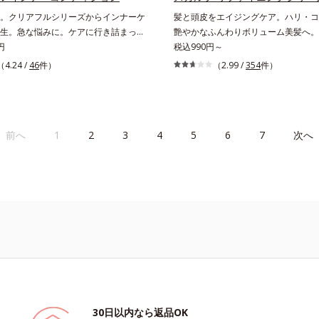
バーします。【ラスティング効果】皮
。クリアフルシリーズからインナーケ
髪と頭皮をエイジングケア。ハリ・コ
リ防止成分(*5)テカリの主成分を選
生。急な悩みに。ケアに行き詰まった
艶やかなふんわりボリューム美髪へ。
し、うるおいはしっかり残すことでカ
性に送る、「クリアフルシリーズ」の
円
目立つ」「ボリュームがない」「ハリ
税込990円～
ちます。*1 メイク効果による*2 角層の範囲内*3
ワンサプリメントです。ビタミンB1
い」という年齢による3大髪悩みには
（4.24 /
46
件）
（2.99 /
354
件）
スキンプロテクト※複合成分配合＝肌
合。ビタミンB6とビタミンCは、タイ
リファイニングシリーズを！髪と地肌
乾燥を防ぐ複合成分 ※ ビルベリー
加工でじっくり時間をかけて放出され
グケア(*1)する、オルビスの頭皮ケ
タベブイアインペチギノサ樹皮エキス*
すこやかな美しさのために、和漢植物
す。地肌と髪をすこやかに保つ「3D
リルグルコシド（保湿成分）、（ジメ
セラミドをプラス。さらにストレス社
成分(*2)」と、うるおったツヤ髪に
ニルジメチコン）クロスポリマー、ジ
前へ
1
2
3
4
5
6
7
次へ
いためのGABAも配合しました。現代
ドボタニカルエキス(*2)」を配合。
（カバー成分）*5 アクリレーツコポ
抜く女性のすこやかな毎日を応援しま
んわりボリューム美髪へ導きます。翌
で納得できる、褒められ髪をご体感く
*1 年齢に応じたお手入れのこと *
分
30日以内なら返品OK