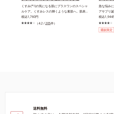
くすみ(*1)の気になる肌にプラスワンのスペシャ
急な悩みに
ルケア。くすみレスの輝くような素肌へ。肌表面
アサプリ誕
の余分な角層を落として、くすみ(*1)レスな輝く
税込1,760円
すべての女
税込1,944
ような素肌へ整える(*2)スペシャル洗顔料です。
オールイン
（4.2 /
205
件）
いつもの洗顔料の代わりに、10秒ほどくるくる
とB2を配
通販限定
となじませてから洗い流すだけ。ぷるんとしたジ
ムリリース
ェルが肌表面の角層をやわらかくして絡めとり、
ます。また
スクラブがやさしく取り去ります。さらに注目し
由来成分と
たいのはクリアな肌に整えるクリアコンディショ
会に負けな
ニング処方と、贅沢に配合された保湿成分。一瞬
社会を生き
取り去るだけのケアに留まらず、洗うたびにくす
す。
みをため込まないすこやかな肌に整え、パールエ
キス(*3)とヒアルロン酸(*4)がうるおって透き通
るような透明感を叶えます。顔色がどんよりして
いる、ファンデのノリがイマイチ、肌のざらつき
やくすみが気になる、化粧水が肌になじまな
い……。こんなお悩みが気になるときに。週に1
～4回、いつもの洗顔料と置き換えてお使いくだ
さい。*1 角層肥厚や乾燥などによる*2 汚れを除
去することで健やかな肌を保ち、うるおいを保つ
送料無料
ことで肌を整えること*3 加水分解コンキオリン