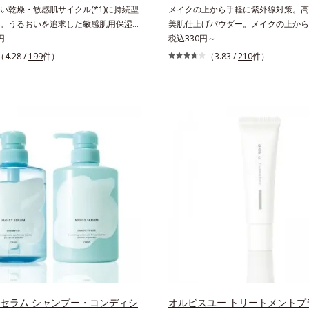
さい。
い乾燥・敏感肌サイクル(*1)に持続型
メイクの上から手軽に紫外線対策。高S
。うるおいを追求した敏感肌用保湿ス
美肌仕上げパウダー。メイクの上から
*2)。うるおいを逃し、刺激を受けやす
円
に紫外線対策ができるUVカットパウ
税込330円～
乾燥敏感スランプ(*3)”に悩む敏感な肌
す。“素肌のようななめらかな軽さ”と“
（4.28 /
199
件）
（3.83 /
210
件）
からのうるおい研究により完成した、
ット効果”の両立を叶えました。持ち
肌用保湿スキンケアライン「オルビス
いプレストタイプ。外出先でも、メイ
ト」。乾燥敏感スランプの原因にアプ
ササッとUVカットとお直しが同時に
持続型トリプルアミノ酸(*4)を配合。
立ちアイテムです。毛穴や色ムラをカ
内にあるアミノ酸は異物として排出さ
らも、素肌のような透明美肌を叶える
肌にとどまってうるおいを蓄えてくれ
ムースヴェールパウダー(*1)」にあり
を受けやすくなった角層をうるおいで
の球状粉体(*2)が凹凸を埋めて、肌
・敏感肌を目指します。無油分・無着
ルをかけるようにカバー。さらに板状
・アルコールフリー・パラベンフリー
反射して、すっぴん肌のようなナチュ
に肌に寄り添います。*1 乾燥と敏感
感を演出します。また、皮脂を吸着す
こと*2 敏感肌対象連用テスト済（す
とりパウダー(*3)」を配合し、くず
お肌に合うということではありませ
防いでサラサラ肌が長時間続きます。
乾燥して敏感に感じやすい状態のこと*4
イプながら、SPF50+・PA++++。
酸（ポリグルタミン酸）配合＝乾燥を
はの軽いつけごこちで、日焼け止めが
おいに満ちた肌へ導く保湿成分、植物
もおすすめです。水や汗に強いスーパ
酸（エルゴチオネイン）配合＝肌を整
ープルーフ(*4)だから、レジャーに
かに保つ保湿成分、微生物由来アミノ
くれます。*1 シリカ、セルロース、
 セラム シャンプー・コンディシ
オルビスユー トリートメントプ