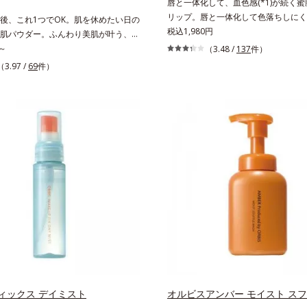
唇と一体化して、血色感(*1)が続く
リップ。唇と一体化して色落ちしにく
後、これ1つでOK。肌を休めたい日の
処方とうるおいを両立した、ティント
税込1,980円
肌パウダー。ふんわり美肌が叶う、う
す。色が長時間唇に密着するオイル(*
ダーです。3色の光を操るパウダーが
～
（3.48 /
137
件）
ら色落ちしにくく、果物の蜜を凝縮し
感を演出。ソフトフォーカス効果で肌
（3.97 /
69
件）
(*3)みずみずしい発色が続きます。
をぼかし、毛穴やくすみもサラッとカ
る唇の乾燥を防ぐため、一部の色素に
わり軽いつけごこちながら美肌質感を
ィング処理(*4)を施し、さらに3種の
さらに花粉やちり・ホコリ、紫外線な
保護成分(*5)も配合。しっとり感を
激から肌をガードします。スキンケア
るんとした唇に。さっとひと塗りする
とつでライトメイク効果。クレンジン
すみやすい大人の肌に血色感を与え、
紫外線吸収剤やグリセリン、パラベン
美しく彩る色設計です。*1 メイク効
方。肌を休ませたい日、リモートワー
水添ポリイソブテン*3 色みのこと*4
所へちょこっとお出かけする時など、
シカプリリルシラン配合＝保湿成分*5
イクは負担に感じる日におすすめで
ン、ヒアルロン酸Na、加水分解コラ
ィックス デイミスト
オルビスアンバー モイスト スフ