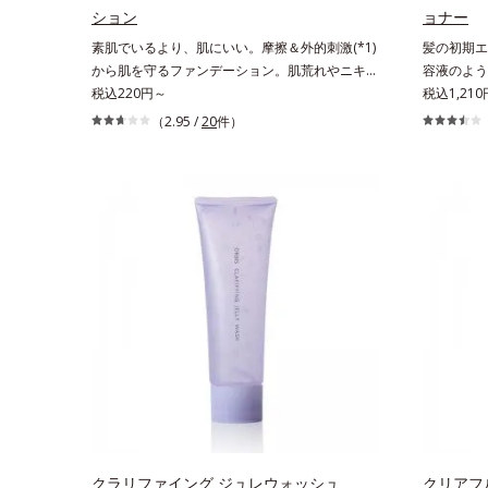
こやかに保つ保湿成分、微生物由来アミノ酸（エ
酸（エクト
ション
ョナー
クトイン）配合＝乱れた角層にうるおいを与え、
与え、肌荒
素肌でいるより、肌にいい。摩擦＆外的刺激(*1)
髪の初期エ
肌荒れを防ぐ保湿成分*5 ウォッシュを除くLM＝
から肌を守るファンデーション。肌荒れやニキビ
容液のよう
さっぱり高保湿タイプ（脂性肌～普通肌）RM＝
があると、ファンデーションを塗っていいか悩む
税込220円～
れていたく
税込1,21
しっとり高保湿タイプ（普通肌～超乾性肌）
もの。とはいえ、素肌のままでは紫外線など外的
になる」「
（2.95 /
20
件）
刺激(*1)をダイレクトに受けやすい状態です。肌
まらない」
荒れしやすい、ニキビができやすい人こそ、肌負
(*1)に
担が少ない低刺激設計のファンデーションで守る
ムシリーズ
のがベスト。「クリアフル エッセンス カバー フ
美容液成分
ァンデーション」は紫外線吸収剤不使用のうえ、
を逃さない
敏感肌対象パッチテスト済(*2)、ノンコメドジェ
す成分で、
ニックテスト済(*3)で、とことん肌のことを考え
うるおいを
た設計。さらに美容成分に包まれた水分保持力の
ープする保
高い粉体や和漢植物由来成分をはじめとした、肌
を抑え、ス
をいたわる保湿成分をたっぷり配合しました。肌
いたくなる
にやさしいだけでなく、毛穴や凸凹、赤みをカバ
ベンダー、
ーして、自然な陶器肌を叶えます。*1 乾燥など
の香りで、
*2 すべての人に皮膚刺激がおきないというわけ
間に。*1
ではありません*3 すべての人にコメド（ニキビ
のもと）ができないというわけではありません。
クラリファイング ジュレウォッシュ
クリアフ