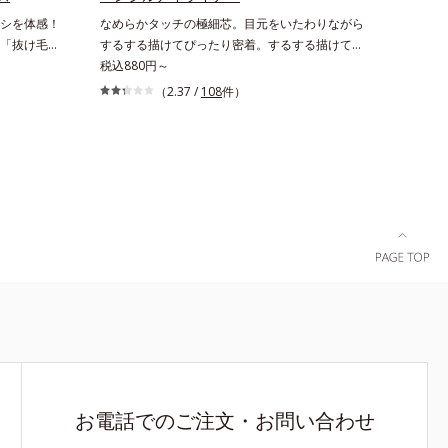
脂選択テカ
22日時点で、科学文献データベースPubMed及
シを体感！
なめらかタッチの極細芯。目元をいたわりながら
択的に吸収
びGoogle scholarにより国内化粧品業界におい
「抜け毛が
するする描けてぴったり密着。するする描けてぴ
バー力を保
て該当文献がないことを確認（ポーラ化成研究所
・コシがな
ったり密着。なめらかタッチの極細芯アイライナ
税込880円～
調べ）
、スカルプ
ーです。繊細な目のキワにも優しいタッチでする
（2.37 /
108
件）
を保護し、
をエイジン
っと描けて、どんなラインも自由自在。難しいテ
葉エキス、
アシリーズで
クニックなしで、目元に自然な陰影をプラスでき
4 グリセ
プロテクト
ます。アイラインを描いた後に、後ろに付いてい
チコン／ビ
導く「ブレン
るチップでまつ毛の間を埋めるようにぼかせば、
メチコン
艶やかな、ふ
ぱっちりと際立つナチュラルな目元が完成しま
リマー
朝の手ぐし
す。汗や涙、皮脂にも強く、美しい仕上がりを長
ださい。
時間キープ。目元ケア成分(*)で目元の負担も軽
2 保湿成
減します。※中身を取り替えられるリフィルをご
用意しています。* パンテノール配合＝保湿成分
お電話でのご注文・お問い合わせ