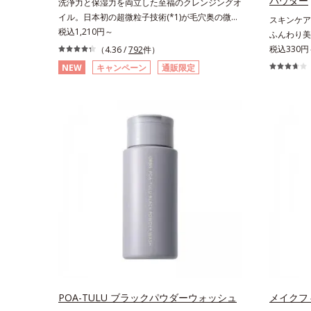
パウダー
洗浄力と保湿力を両立した至福のクレンジングオ
イル。日本初の超微粒子技術(*1)が毛穴奥の微細
スキンケア
な汚れにアプローチ。圧倒的な洗浄力と毛穴悩み
税込1,210円～
ふんわり美
に着目したクレンジングオイルです。日本初・超
るおいパウ
税込330円
（4.36 /
792
件）
微粒子技術(*1)で、さっと塗り広げるだけで濃い
ツヤと透明
NEW
キャンペーン
通販限定
メイクはもちろん毛穴悩みも取り去り、一瞬で気
のアラや影
持ちのいい素肌へ。スキンケア0番目に、かつて
バー。ふん
ないクレンジング(*2)をご用意しました。ポーラ
叶えます。
化成は独自の先端研究により、ナノバブルよりも
どの外的刺
小さい超微粒子(*3)をクレンジングに搭載するこ
後にこれひ
とに成功。毛穴よりはるかに小さい超微粒子とオ
グ不要で、
イルが肌と汚れの間に入り込み、小さくばらけて
もフリー処
肌表面にうるおいベールを形成。これにより、洗
クの時、近
い流した瞬間に汚れが肌に再付着することを防止
しっかりメ
し、細かい毛穴汚れをごっそりするん！角栓溶解
す。
オイル(*4)が詰まりや黒ずみも溶かして、毛穴の
目立ちにくいすべすべ肌に洗い上げます。大人肌
のためのくすみ(*5)を晴らすアプローチによって
圧巻の洗浄力と保湿力を叶え、毛穴目立ち(*6)や
乾燥によるくすみをケアし、毎日のメイクが楽し
くなる晴れやかな肌に導きます。*1 ポーラ化成
POA-TULU ブラックパウダーウォッシュ
メイクフ
独自の（Ｃ１２－２０）アルキルグルコシド（保