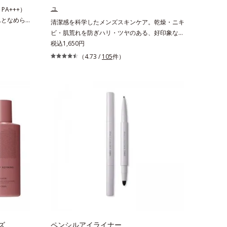
状の粉体
グケアを応援します。*1 メラニンの生成を抑
ュ
PA+++）
リカ配合＝皮
え、シミ・ソバカスを防ぐ（ウォッシュ除く）
んとなめら
清潔感を科学したメンズスキンケア。乾燥・ニキ
*2 オルビス内スキンケアシリーズの保湿力*3 年
化粧下
ビ・肌荒れを防ぎハリ・ツヤのある、好印象な清
齢に応じたお手入れのこと*4 うるおいによる*5
 肌本来の美
潔透明肌(*1)へ。オルビス ミスターは、男性の清
税込1,650円
乾燥、ハリ・ツヤのなさ*6 乾燥による*7 保湿成
で、乾燥に
潔感、爽やかさ、若々しさの印象を科学的に検証
分*8 ロニセラカエルレア果汁、ノバラエキス配
（4.73 /
105
件）
る高機能化
し、ポジティブな光（＝ツヤ）が男性の印象に重
合＝うるおいを与えハリと透明感に満ちた肌へ導
なめらかに
要であること(*2)を業界で初めて発見(*3)。ニキ
く保湿成分*9 メマツヨイグサ抽出液、スイカズ
す。保湿成分
ビ・肌荒れ予防有効成分と保湿成分を新たに配
ラエキス配合＝角層のすみずみまで水分・油分を
るおいをグン
合。これまでの乾燥・テカリへのケアはそのまま
保ち、ハリ・ツヤを与える保湿成分*10 気持ちの
ぴたっと密
に、肌荒れ・ニキビ予防など“今”の肌悩みに応
こと各商品の詳しい情報は商品ページをご覧くだ
1)し、つる
え、“未来”を見据えて好印象の鍵となるハリ・ツ
さい。・BEAUTY夏祭りは、こちら
に隠すので
ヤへもアプローチする進化を遂げました。うるお
×スキンケ
いを逃しやすい男性肌に着目し、アイテム同士を
ます。紫外
なじみやすくする「うるおいコネクト設計」を採
にスキンプ
用。8アイテム分の機能を3ステップに集約し、
イト、紫外
よりシンプルなお手入れで、ハリ・ツヤのある好
メージから
印象な清潔透明肌(*1)へ導きます。*1 うるおい
】保湿性凹
による透明感のある肌*2 男性の顔画像を用いた
なる時でも、
印象評価において、基準画像に対して、頬全体に
うるおいを
輝度分布がなだらかな光（ツヤ）があると、爽や
や毛穴もカ
ズ
かさ印象が高く評価されたこと*3 2022年12月
ペンシルアイライナー