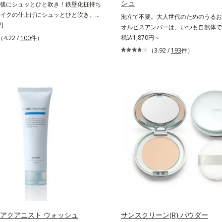
シュ
後にシュッとひと吹き！鉄壁化粧持ち
イクの仕上げにシュッとひと吹き。肌
泡立て不要。大人世代のためのうるお
密着感をピタッと高め、メイクくずれ
円
オルビスアンバーは、いつも⾃然体で
粧持ちをアップさせるミストタイプの
たいと願う⼤⼈世代に寄り添うブラン
税込1,870円～
（4.22 /
100
件）
。くずれ防止成分(*1)を含む層と美容
齢印象研究に基づいた肌サイエンスで
（3.92 /
193
件）
)を含む水層の2層タイプ。よく振って混
お悩みにアプローチ。大人世代の肌に
容成分がくずれ防止成分を包み込み、
手軽なお手入れで賢いケアを。ライフ
にピタッと密着。くずれ防止成分が
なじむ、若々しい印象(*)作りのサポ
脂をはじきながら、美容成分がうるお
す。* 肌にハリを与え若々しい印象
。Wの機能でメイクをくずさずガード
らに保湿成分配合でうるおい感が続
ンなどによる乾燥も防ぎます。*1 ト
ロキシケイ酸、ジメチコン配合＝汗や
はじき、メイクくずれを防ぐ成分*2
エキス、ゴレンシ葉エキス、加水分解
酸、異性化糖配合＝保湿成分【ご使用
タイプなので、必ず容器をよく振って
ください。メイクの仕上げに、顔から
度離し、目と口を閉じて、顔全体に適量
ください。（5～6プッシュが目安）
布後、肌に触れずに乾くまでそのまま
 アクアニスト ウォッシュ
サンスクリーン(R) パウダー