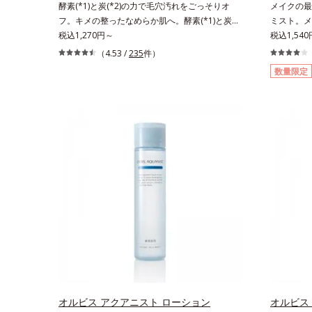
酵素(*1)と炭(*2)の力で毛穴汚れをごっそりオ
メイクの最
湿）で形成するミセルから、汚れをはね返す水の
フ。キメの整ったなめらか肌へ。酵素(*1)と炭
ミスト。メ
膜をつくる技術が日本初（2024年12月時点、J－
(*2)の力で毛穴汚れをしっかり落とす、パウダー
税込1,270円～
とメイクの
税込1,540
GLOBALによる自社調べ）*2 オルビス内でかつ
タイプの酵素洗顔料です。皮脂やたんぱく質と汚
を防ぎ、化
（4.53 /
235
件）
てないオイルクレンジングのこと*3 ポーラ化成
れが溜まって角栓になると、毛穴に詰まって毛穴
化粧水です
独自の（Ｃ１２－２０）アルキルグルコシド（保
数量限定
の開き＆目立ちの原因に。普段の洗顔(*3)では落
成分(*2
湿）で形成するミセル*4 炭酸ジカプリリル*5 乾
としにくい汚れは、酵素洗顔料で落としましょ
ぜると、美
燥や汚れによる*6 キメの乱れによる＜使用量目
う。3種の酵素がたんぱく質や皮脂を溶かして分
メイクの上
安＞適量＜使用ステップ＞オルビス ザ クレンジ
解。炭が無数の毛穴に入り込み、溶けた汚れをパ
汗・水・皮
ング オイル ⇒ 洗顔料 ⇒ 化粧水 ⇒ 保
ワフルに吸着してすっきり落とします。さらに浸
いをキープ
湿液 ※W洗顔が必要です＜使用方法＞1.適量
透型ビタミンC誘導体(*4)が汚れを取り去った毛
します。さ
（2プッシュ程度）をとり、手のひら全体にさっ
穴を引きしめ、キメの整ったなめらかな肌に洗い
き、エアコ
と広げます。2.肌の上で軽くらせんを描くよう
上げます。ツブツブ入りのパウダーが泡立てネッ
リメチルシ
に、メイクとよくなじませます。※落ちにくいメ
トのように空気を含ませるので、簡単に泡立てら
水、皮脂を
イクを落とす際は、乾いた手にとり、メイクとし
れます。濃密うるおい泡を洗い流したあとは大人
オリーブ葉
っかりなじませてください。3.メイクとなじんだ
の肌もつっぱりにくく、使うたびに毛穴の目立ち
ヒアルロン
ら、水またはぬるま湯でよく洗い流します。4.そ
にくい肌(*5)を目指せます。性別問わずお使いい
方法】2層
の後、洗顔料で洗顔してください。各商品の詳し
ただけるので、ご夫婦やカップルでシェアするの
からお使い
い情報は商品ページをご覧ください。・BEAUTY
もおすすめ。デコルテやヒップなど、ボディのザ
20cm程
夏祭りは、こちら
ラつきが気になるところにもお使いいただけま
吹きかけて
す。*1 プロテアーゼ、パパイン、リパーゼ配合
ミストを塗
オルビス アクアニスト ローション
オルビス