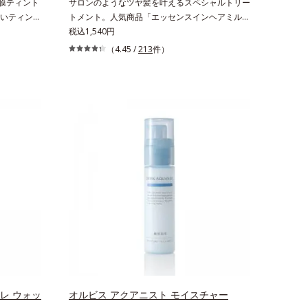
蜜膜ティント
サロンのようなツヤ髪を叶えるスペシャルトリー
いティント
トメント。人気商品「エッセンスインヘアミル
リップで
ク」と同じシリーズの、お風呂で美しいツヤ髪を
税込1,540円
2)配合だか
叶えるスペシャルヘアマスクです。シャンプー後
（4.45 /
213
件）
たような
のまっさらな髪の内部の通り道を押し広げて、毛
また色素によ
髪補修成分(*1)が髪の内部まで浸透。さらに毛髪
特殊コーテ
保護成分がダメージを受けている部位に吸着し
うるおい・
て、キューティクル表面をリペア。髪の内外にア
キープし、ぷ
プローチして、乾燥などの外的刺激から守り抜
だけで、く
き、ダメージ(*2)を立て直し(*3)ます。お風呂で
唇を自然に
シャンプー後に適量を髪になじませ、置き時間は
果による*2
0秒。なじませてすぐに洗い流す手軽さで、毛先
 トリエトキ
までするんっとまとまる、まるでサロン帰りのよ
 スクワラ
うなうるおうツヤ髪を叶えます。*1 毛髪補修成
ーゲン
分（イソステアリン酸、イソステアロイル加水分
解コラーゲン、イソステアロイル加水分解シル
ク、スフィンゴ糖脂質、トコフェロール、グリセ
リン、糖脂質、BG、イソステアリン酸、イソス
テアロイル加水分解コラーゲン、イソステアロイ
ル加水分解シルク、スフィンゴ糖脂質、トコフェ
ロール、グリセリン、ヒアルロン酸ヒドロキシプ
レ ウォッ
オルビス アクアニスト モイスチャー
ロピルトリモニウム、フェノキシエタノール）