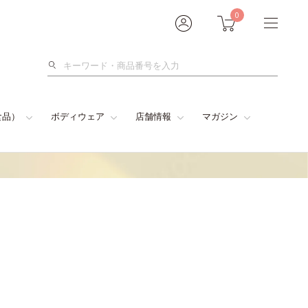
0
検
索
食品）
ボディウェア
店舗情報
マガジン