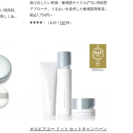
抜け出したい乾燥・敏感肌サイクル(*1)に持続型
*2 髪の乾燥、乾燥によるパサつき*3 毛髪にうる
アプローチ。うるおいを追求した敏感肌用保湿ス
い泡洗顔。
おい、ハリを与えること
キンケア(*2)。うるおいを逃し、刺激を受けやす
税込1,750円～
美しくあり
い角層の“乾燥敏感スランプ(*3)”に悩む敏感な肌
ドです。年
（4.07 /
187
件）
へ。創業時からのうるおい研究により完成した、
、複合的な
待望の敏感肌用保湿スキンケアライン「オルビス
向き合い、
アクアニスト」。乾燥敏感スランプの原因にアプ
スタイルに
ローチする持続型トリプルアミノ酸(*4)を配合。
ートをしま
もともと体内にあるアミノ酸は異物として排出さ
れにくく、肌にとどまってうるおいを蓄えてくれ
ます。刺激を受けやすくなった角層をうるおいで
満たし、脱・敏感肌を目指します。無油分・無着
色・無香料・アルコールフリー・界面活性剤不使
用(*5)・パラベンフリー、6つのフリー処方で徹
底的に肌に寄り添います。*1 乾燥と敏感をくり
返すこと*2 敏感肌対象連用テスト済（すべての
方のお肌に合うということではありません）*3
乾燥して敏感に感じやすい状態のこと*4 発酵ア
ミノ酸（ポリグルタミン酸）配合＝乾燥を防ぎ、
うるおいに満ちた肌へ導く保湿成分、植物由来ア
ミノ酸（エルゴチオネイン）配合＝肌を整え、す
オルビスユー ドット セットキャンペーン