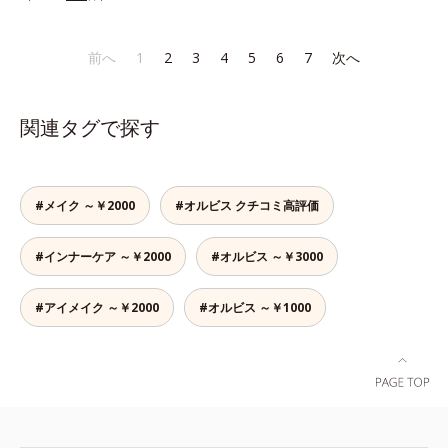
なラインも自由自在。難しいテクニ
みには、スカルプ リファイニング
角層肥厚や乾燥などによる*2 汚れ
ックなしで、目元に自然な陰影をプ
シリーズを！髪と地肌をエイジング
を除去することで健やかな肌を保
ラスできます。アイラインを描いた
ケア(*1)する、オルビスの頭皮ケア
ち、うるおいを保つことで肌を整え
前へ
1
2
3
4
5
6
7
次へ
後に、後ろに付いているチップでま
シリーズです。地肌と髪をすこやか
ること*3 加水分解コンキオリン*4
つ毛の間を埋めるようにぼかせば、
に保つ「3Dプロテクト成分(*2)」
ヒアルロン酸Na
ぱっちりと際立つナチュラルな目元
と、うるおったツヤ髪に導く「ブレ
関連タグで探す
が完成します。汗や涙、皮脂にも強
ンドボタニカルエキス(*2)」を配
く、美しい仕上がりを長時間キー
合。艶やかな、ふんわりボリューム
プ。目元ケア成分(*)で目元の負担も
美髪へ導きます。翌朝の手ぐしで納
軽減します。※中身を取り替えられ
得できる、褒められ髪をご体感くだ
#メイク ～￥2000
#オルビス クチコミ高評価
るリフィルをご用意しています。*
さい。*1 年齢に応じたお手入れの
パンテノール配合＝保湿成分
こと *2 保湿成分
#インナーケア ～￥2000
#オルビス ～￥3000
#アイメイク ～￥2000
#オルビス ～￥1000