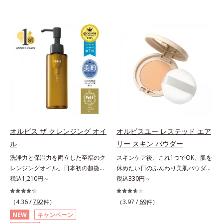
オルビス ザ クレンジング オイ
オルビスユー レステッド エア
ル
リー スキン パウダー
洗浄力と保湿力を両立した至福のク
スキンケア後、これ1つでOK。肌を
レンジングオイル。日本初の超微粒
休めたい日のふんわり美肌パウダ
子技術(*1)が毛穴奥の微細な汚れに
税込1,210円～
ー。ふんわり美肌が叶う、うるおい
税込330円～
アプローチ。圧倒的な洗浄力と毛穴
パウダーです。3色の光を操るパウ
悩みに着目したクレンジングオイル
ダーがツヤと透明感を演出。ソフト
（4.36 /
792
件）
（3.97 /
69
件）
です。日本初・超微粒子技術(*1)
フォーカス効果で肌のアラや影をぼ
NEW
キャンペーン
で、さっと塗り広げるだけで濃いメ
かし、毛穴やくすみもサラッとカバ