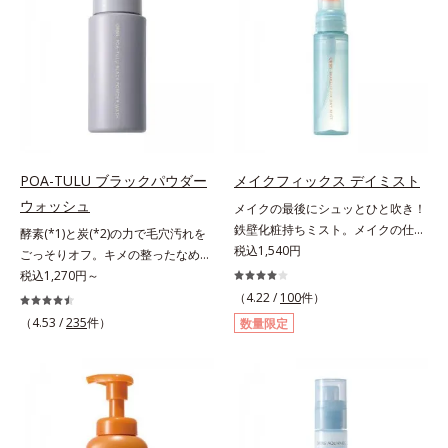
による唇の乾燥を防ぐため、一部の
らに毛髪保護成分がダメージを受け
やかな肌に導きます。*1 ポーラ化
色素に特殊コーティング処理(*4)を
ている部位に吸着して、キューティ
成独自の（Ｃ１２－２０）アルキル
施し、さらに3種のうるおい・保護
クル表面をリペア。髪の内外にアプ
グルコシド（保湿）で形成するミセ
成分(*5)も配合。しっとり感をキー
ローチして、乾燥などの外的刺激か
ルから、汚れをはね返す水の膜をつ
プし、ぷるんとした唇に。さっとひ
ら守り抜き、ダメージ(*2)を立て直
くる技術が日本初（2024年12月時
と塗りするだけで、くすみやすい大
し(*3)ます。お風呂でシャンプー後
点、J－GLOBALによる自社調べ）
人の肌に血色感を与え、唇を自然に
に適量を髪になじませ、置き時間は
*2 オルビス内でかつてないオイル
美しく彩る色設計です。*1 メイク
0秒。なじませてすぐに洗い流す手
クレンジングのこと*3 ポーラ化成
効果による*2 水添ポリイソブテン
軽さで、毛先までするんっとまとま
独自の（Ｃ１２－２０）アルキルグ
POA-TULU ブラックパウダー
メイクフィックス デイミスト
*3 色みのこと*4 トリエトキシカプ
る、まるでサロン帰りのようなうる
ルコシド（保湿）で形成するミセル
ウォッシュ
メイクの最後にシュッとひと吹き！
リリルシラン配合＝保湿成分*5 ス
おうツヤ髪を叶えます。*1 毛髪補
*4 炭酸ジカプリリル*5 乾燥や汚れ
鉄壁化粧持ちミスト。メイクの仕上
酵素(*1)と炭(*2)の力で毛穴汚れを
クワラン、ヒアルロン酸Na、加水
修成分（イソステアリン酸、イソス
による*6 キメの乱れによる＜使用
げにシュッとひと吹き。肌とメイク
税込1,540円
ごっそりオフ。キメの整ったなめら
分解コラーゲン
テアロイル加水分解コラーゲン、イ
量目安＞適量＜使用ステップ＞オル
の密着感をピタッと高め、メイクく
か肌へ。酵素(*1)と炭(*2)の力で毛
税込1,270円～
ソステアロイル加水分解シルク、ス
ビス ザ クレンジング オイル ⇒
ずれを防ぎ、化粧持ちをアップさせ
穴汚れをしっかり落とす、パウダー
（4.22 /
100
件）
フィンゴ糖脂質、トコフェロール、
洗顔料 ⇒ 化粧水 ⇒ 保湿液
るミストタイプの化粧水です。くず
タイプの酵素洗顔料です。皮脂やた
（4.53 /
235
件）
グリセリン、糖脂質、BG、イソス
※W洗顔が必要です＜使用方法＞1.
数量限定
れ防止成分(*1)を含む層と美容成分
んぱく質と汚れが溜まって角栓にな
テアリン酸、イソステアロイル加水
適量（2プッシュ程度）をとり、手
(*2)を含む水層の2層タイプ。よく
ると、毛穴に詰まって毛穴の開き＆
分解コラーゲン、イソステアロイル
のひら全体にさっと広げます。2.肌
振って混ぜると、美容成分がくずれ
目立ちの原因に。普段の洗顔(*3)で
加水分解シルク、スフィンゴ糖脂
の上で軽くらせんを描くように、メ
防止成分を包み込み、メイクの上に
は落としにくい汚れは、酵素洗顔料
質、トコフェロール、グリセリン、
イクとよくなじませます。※落ちに
ピタッと密着。くずれ防止成分が
で落としましょう。3種の酵素がた
ヒアルロン酸ヒドロキシプロピルト
くいメイクを落とす際は、乾いた手
汗・水・皮脂をはじきながら、美容
んぱく質や皮脂を溶かして分解。炭