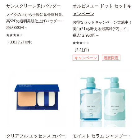
指します。無油分・無着色・無香
指します。無油分・無着色・無香
サンスクリーン(R) パウダー
オルビスユー ドット セットキ
高保湿タイプ（普通肌～超乾性肌）
料・アルコールフリー・界面活性剤
料・アルコールフリー・パラベンフ
ャンペーン
メイクの上から手軽に紫外線対策。
不使用(*5)・パラベンフリー、6つ
リーで、徹底的に肌に寄り添いま
高SPFの透明美肌仕上げパウダー。
お得なセットキャンペーン実施中！
のフリー処方で徹底的に肌に寄り添
す。*1 乾燥と敏感をくり返すこと
メイクの上から手を汚さずに紫外線
税込330円～
美白(*1)も叶える最高峰(*2)エイジ
います。*1 乾燥と敏感をくり返す
*2 敏感肌対象連用テスト済（すべ
対策ができるUVカットパウダーで
ングケア(*3)。ハリも透明感(*4)も
税込12,980円～
こと*2 敏感肌対象連用テスト済
ての方のお肌に合うということでは
す。“素肌のようななめらかな軽
結果主義。年齢サイン(*5)の因子に
（3.83 /
210
件）
（すべての方のお肌に合うというこ
ありません）*3 乾燥して敏感に感
さ”と“高いUVカット効果”の両立を
着目した肌科学エイジングケア(*3)
とではありません）*3 乾燥して敏
じやすい状態のこと*4 発酵アミノ
（3 /
1
件）
叶えました。持ち運びしやすいプレ
シリーズ。オルビスユー ドットシ
感に感じやすい状態のこと*4 発酵
酸（ポリグルタミン酸）配合＝乾燥
キャンペーン
通販限定
ストタイプ。外出先でも、メイクの
リーズは、年齢による肌悩み一つ一
アミノ酸（ポリグルタミン酸）配合
を防ぎ、うるおいに満ちた肌へ導く
上からササッとUVカットとお直し
つを対処するのではなく、肌で起き
＝乾燥を防ぎ、うるおいに満ちた肌
保湿成分、植物由来アミノ酸（エル
が同時にできるお役立ちアイテムで
ていることの根本原因に着目。加齢
へ導く保湿成分、植物由来アミノ酸
ゴチオネイン）配合＝肌を整え、す
す。毛穴や色ムラをカバーしながら
とともに現れる年齢サイン(*5)につ
（エルゴチオネイン）配合＝肌を整
こやかに保つ保湿成分、微生物由来
も、素肌のような透明美肌を叶える
いて研究を進めたところ、弾力感の
え、すこやかに保つ保湿成分、微生
アミノ酸（エクトイン）配合＝乱れ
秘密は「スムースヴェールパウダー
ない状態である「ハリのなさ」や、
物由来アミノ酸（エクトイン）配合
た角層にうるおいを与え、肌荒れを
(*1)」にあります。7種の球状粉体
くすみ(*6)などが現れている状態で
＝乱れた角層にうるおいを与え、肌
防ぐ保湿成分
(*2)が凹凸を埋めて、肌に薄いヴェ
ある「透明感のなさ」が現れること
荒れを防ぐ保湿成分*5 ウォッシュ
ールをかけるようにカバー。さらに
で大人の肌印象に大きな影響を与え
を除くLM＝さっぱり高保湿タイプ
板状粉体が光を反射して、すっぴん
ていることが分かりました。そこで
（脂性肌～普通肌）RM＝しっとり
肌のようなナチュラルなツヤ感を演
オルビスユー ドットシリーズは美
高保湿タイプ（普通肌～超乾性肌）
出します。また、皮脂を吸着する
容成分(*7)として「G.D.F.アクティ
クリアフル エッセンス カバー
モイスト セラム シャンプー・
「あぶらとりパウダー(*3)」を配合