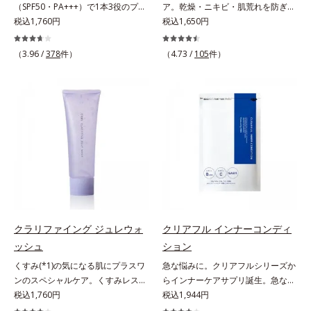
（SPF50・PA+++）で1本3役のプラ
ア。乾燥・ニキビ・肌荒れを防ぎハ
く、毛穴や凸凹、赤みをカバーし
リフレッシュアロマの香りで、バス
エキス配合＝角層のすみずみまで水
イマー。凹凸をつるんとなめらかに
税込1,760円
リ・ツヤのある、好印象な清潔透明
税込1,650円
て、自然な陶器肌を叶えます。*1
ルームがここちよいリラックス空間
分・油分を保ち、ハリ・ツヤを与え
(*1)整え、化粧ノリUPの高機能化粧
肌(*1)へ。オルビス ミスターは、男
乾燥など*2 すべての人に皮膚刺激
に。*1 うねり、パサつき*2 保湿成
る保湿成分*10 気持ちのこと各商品
下地。“塗るたび高まる、素肌の美
性の清潔感、爽やかさ、若々しさの
がおきないというわけではありませ
（3.96 /
378
件）
分
（4.73 /
105
件）
の詳しい情報は商品ページをご覧く
しさ” 肌本来の美しさを引き出す
印象を科学的に検証し、ポジティブ
ん*3 すべての人にコメド（ニキビ
ださい。・BEAUTY夏祭りは、こち
『オルビスユー』発想で、乾燥によ
な光（＝ツヤ）が男性の印象に重要
のもと）ができないというわけでは
ら
る小ジワをカバーしてハリ肌に整え
であること(*2)を業界で初めて発見
ありません。
る高機能化粧下地毛穴や小ジワの凹
(*3)。ニキビ・肌荒れ予防有効成分
凸をつるんとなめらかに(*1)。スキ
と保湿成分を新たに配合。これまで
ンケア発想の化粧下地です。保湿成
の乾燥・テカリへのケアはそのまま
分が肌全層(*2)に働きかけて、肌の
に、肌荒れ・ニキビ予防など“今”の
うるおいをグンとアップ＆リッチな
肌悩みに応え、“未来”を見据えて好
クリームのようにぴたっと密着。乾
印象の鍵となるハリ・ツヤへもアプ
燥による小ジワを目立たなく(*1)
ローチする進化を遂げました。うる
し、つるんとしたハリ肌に仕上げま
おいを逃しやすい男性肌に着目し、
す。むやみに隠すのではなくふわり
アイテム同士をなじみやすくする
クラリファイング ジュレウォ
クリアフル インナーコンディ
と光を拡散させ、メイク×スキンケ
「うるおいコネクト設計」を採用。
ッシュ
ション
アのW効果で軽やかな美肌を印象づ
8アイテム分の機能を3ステップに集
くすみ(*1)の気になる肌にプラスワ
急な悩みに。クリアフルシリーズか
けます。紫外線吸収剤フリーなのに
約し、よりシンプルなお手入れで、
ンのスペシャルケア。くすみレスの
らインナーケアサプリ誕生。急な悩
高SPF値、さらにスキンプロテクト
ハリ・ツヤのある好印象な清潔透明
輝くような素肌へ。肌表面の余分な
税込1,760円
みに。ケアに行き詰まったすべての
税込1,944円
複合成分(*3)が、ブルーライト、紫
肌(*1)へ導きます。*1 うるおいによ
角層を落として、くすみ(*1)レスな
女性に送る、「クリアフルシリー