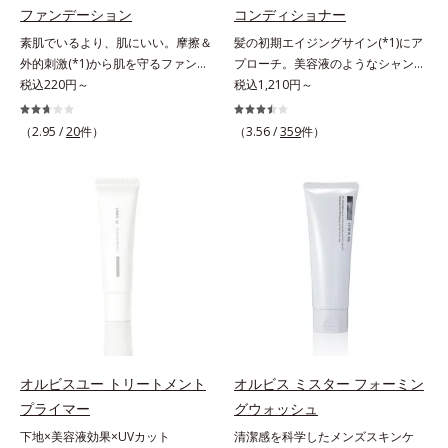
ベーター(*8)」を配合。そして、従
ファンデーション
コンディショナー
し、くずれ＆テカリを防いでサラサ
来から配合している美白有効成分
ラ肌が長時間続きます。パウダータ
素肌でいるより、肌にいい。摩擦＆
髪の初期エイジングサイン(*1)にア
「トラネキサム酸」を配合しまし
イプながら、SPF50+・PA++++。パ
外的刺激(*1)から肌を守るファンデ
プローチ。美容液のようなシャンプ
た。さらに、シリーズ共通の美容成
ウダーならではの軽いつけごこち
ーション。肌荒れやニキビがある
税込220円～
ー＆コンディショナーで触れていた
税込1,210円～
分(*7)「GLルートブースター(*9)」
で、日焼け止めが苦手な方にもおす
と、ファンデーションを塗っていい
くなるうるツヤ髪へ。「髪のうねり
を配合することで、肌のふっくら感
すめです。水や汗に強いスーパーウ
か悩むもの。とはいえ、素肌のまま
が気になる」「乾燥してパサつく」
や透明感を叶えます。美白ケアしな
（2.95 /
20
件）
（3.56 /
359
件）
ォータープルーフ(*4)だから、レジ
では紫外線など外的刺激(*1)をダイ
「なんとなくまとまらない」といっ
がら多角的なエイジングケアが叶う
ャーにも大活躍してくれます。*1
レクトに受けやすい状態です。肌荒
た髪の初期エイジングサイン(*1)に
シリーズに。3ステップで上向き
シリカ、セルロース、窒化ホウ素配
れしやすい、ニキビができやすい人
アプローチする、オルビスのモイス
(*10)のハリと透明感を。効果的な
合＝セミマット肌を叶える球状と板
こそ、肌負担が少ない低刺激設計の
トセラムシリーズ。まるでスキンケ
シナジー設計で、あなたのエイジン
状の粉体*2 シリカ6種類、セルロー
ファンデーションで守るのがベス
アアイテムのように美容液成分(*2)
グケアを応援します。*1 メラニン
ス*3 シリカ配合＝皮脂を吸着する
ト。「クリアフル エッセンス カバ
を6つも配合。保水してうるおいを
の生成を抑え、シミ・ソバカスを防
粉体*4 化粧持ち性能
ー ファンデーション」は紫外線吸
逃さない成分と、深く浸透してうる
ぐ（ウォッシュ除く）*2 オルビス
収剤不使用のうえ、敏感肌対象パッ
おいで満たす成分で、髪も地肌も贅
内スキンケアシリーズの保湿力*3
チテスト済(*2)、ノンコメドジェニ
沢にケアします。さらにうるおいを
年齢に応じたお手入れのこと*4 う
ックテスト済(*3)で、とことん肌の
行き渡らせる浸透力と、うるおいを
るおいによる*5 乾燥、ハリ・ツヤ
ことを考えた設計。さらに美容成分
キープする保水力を誇る新技術を採
のなさ*6 乾燥による*7 保湿成分*8
に包まれた水分保持力の高い粉体や
用。髪のうねりを抑え、スタイリン
ロニセラカエルレア果汁、ノバラエ
オルビスユー トリートメント
オルビス ミスター フォーミン
和漢植物由来成分をはじめとした、
グのしやすい、ずっと触れていたく
キス配合＝うるおいを与えハリと透
プライマー
グウォッシュ
肌をいたわる保湿成分をたっぷり配
なるうるツヤ髪へと導きます。ヒノ
明感に満ちた肌へ導く保湿成分*9
下地×美容液効果×UVカット
清潔感を科学したメンズスキンケ
合しました。肌にやさしいだけでな
キ、ラベンダー、ゼラニウムによる
メマツヨイグサ抽出液、スイカズラ