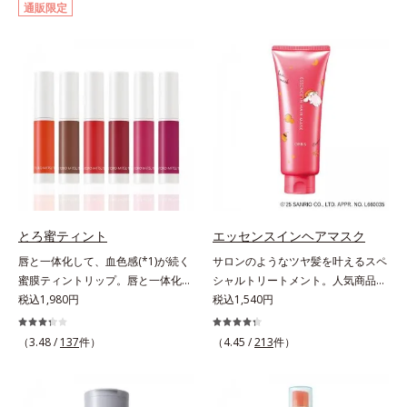
通販限定
イクはもちろん毛穴悩みも取り去
ー。ふんわり軽いつけごこちながら
り、一瞬で気持ちのいい素肌へ。ス
美肌質感を叶えます。さらに花粉や
キンケア0番目に、かつてないクレ
ちり・ホコリ、紫外線などの外的刺
ンジング(*2)をご用意しました。ポ
激から肌をガードします。スキンケ
ーラ化成は独自の先端研究により、
ア後にこれひとつでライトメイク効
ナノバブルよりも小さい超微粒子
果。クレンジング不要で、紫外線吸
(*3)をクレンジングに搭載すること
収剤やグリセリン、パラベンもフリ
に成功。毛穴よりはるかに小さい超
ー処方。肌を休ませたい日、リモー
微粒子とオイルが肌と汚れの間に入
トワークの時、近所へちょこっとお
り込み、小さくばらけて肌表面にう
出かけする時など、しっかりメイク
るおいベールを形成。これにより、
は負担に感じる日におすすめです。
洗い流した瞬間に汚れが肌に再付着
とろ蜜ティント
エッセンスインヘアマスク
することを防止し、細かい毛穴汚れ
唇と一体化して、血色感(*1)が続く
サロンのようなツヤ髪を叶えるスペ
をごっそりするん！角栓溶解オイル
蜜膜ティントリップ。唇と一体化し
シャルトリートメント。人気商品
(*4)が詰まりや黒ずみも溶かして、
て色落ちしにくいティント処方とう
税込1,980円
「エッセンスインヘアミルク」と同
税込1,540円
毛穴の目立ちにくいすべすべ肌に洗
るおいを両立した、ティントリップ
じシリーズの、お風呂で美しいツヤ
い上げます。大人肌のためのくすみ
です。色が長時間唇に密着するオイ
髪を叶えるスペシャルヘアマスクで
(*5)を晴らすアプローチによって圧
（3.48 /
137
件）
（4.45 /
213
件）
ル(*2)配合だから色落ちしにくく、
す。シャンプー後のまっさらな髪の
巻の洗浄力と保湿力を叶え、毛穴目
果物の蜜を凝縮したような(*3)みず
内部の通り道を押し広げて、毛髪補
立ち(*6)や乾燥によるくすみをケア
みずしい発色が続きます。また色素
修成分(*1)が髪の内部まで浸透。さ
し、毎日のメイクが楽しくなる晴れ