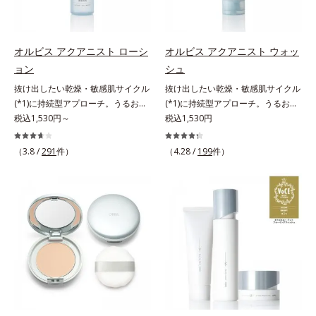
どまってうるおいを蓄えてくれま
皮脂・汚れの除去による
す。刺激を受けやすくなった角層を
うるおいで満たし、脱・敏感肌を目
指します。無油分・無着色・無香
オルビス アクアニスト ローシ
オルビス アクアニスト ウォッ
料・アルコールフリー・界面活性剤
ョン
シュ
不使用(*5)・パラベンフリー、6つ
抜け出したい乾燥・敏感肌サイクル
抜け出したい乾燥・敏感肌サイクル
のフリー処方で徹底的に肌に寄り添
(*1)に持続型アプローチ。うるおい
(*1)に持続型アプローチ。うるおい
います。*1 乾燥と敏感をくり返す
を追求した敏感肌用保湿スキンケア
税込1,530円～
を追求した敏感肌用保湿スキンケア
税込1,530円
こと*2 敏感肌対象連用テスト済
(*2)。うるおいを逃し、刺激を受け
(*2)。うるおいを逃し、刺激を受け
（すべての方のお肌に合うというこ
やすい角層の“乾燥敏感スランプ
やすい角層の“乾燥敏感スランプ
（3.8 /
291
件）
とではありません）*3 乾燥して敏
（4.28 /
199
件）
(*3)”に悩む敏感な肌へ。創業時から
(*3)”に悩む敏感な肌へ。創業時から
感に感じやすい状態のこと*4 発酵
のうるおい研究により完成した、待
のうるおい研究により完成した、待
アミノ酸（ポリグルタミン酸）配合
望の敏感肌用保湿スキンケアライン
望の敏感肌用保湿スキンケアライン
＝乾燥を防ぎ、うるおいに満ちた肌
「オルビス アクアニスト」。乾燥
「オルビス アクアニスト」。乾燥
へ導く保湿成分、植物由来アミノ酸
敏感スランプの原因にアプローチす
敏感スランプの原因にアプローチす
（エルゴチオネイン）配合＝肌を整
る持続型トリプルアミノ酸(*4)を配
る持続型トリプルアミノ酸(*4)を配
え、すこやかに保つ保湿成分、微生
合。もともと体内にあるアミノ酸は
合。もともと体内にあるアミノ酸は
物由来アミノ酸（エクトイン）配合
異物として排出されにくく、肌にと
異物として排出されにくく、肌にと
＝乱れた角層にうるおいを与え、肌
どまってうるおいを蓄えてくれま
どまってうるおいを蓄えてくれま
荒れを防ぐ保湿成分*5 ウォッシュ
す。刺激を受けやすくなった角層を
す。刺激を受けやすくなった角層を
を除くLM＝さっぱり高保湿タイプ
うるおいで満たし、脱・敏感肌を目
うるおいで満たし、脱・敏感肌を目
（脂性肌～普通肌）RM＝しっとり