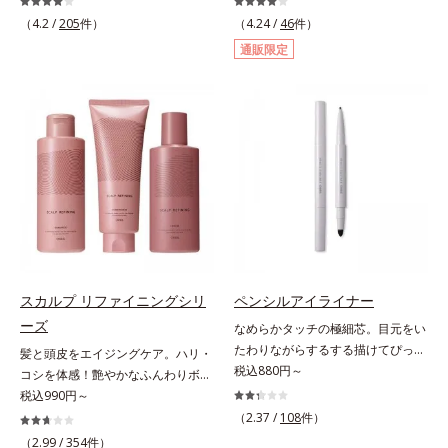
外線、大気中の微粒子汚れなどの外
る透明感のある肌*2 男性の顔画像
輝くような素肌へ整える(*2)スペシ
ズ」のオールインワンサプリメント
的ダメージから肌表面をガードしま
（4.2 /
205
件）
を用いた印象評価において、基準画
（4.24 /
46
件）
ャル洗顔料です。いつもの洗顔料の
です。ビタミンB1とB2を配合。ビ
す。【カバー効果】保湿性凹凸カバ
像に対して、頬全体に輝度分布がな
通販限定
代わりに、10秒ほどくるくるとなじ
タミンB6とビタミンCは、タイムリ
ー複合成分(*4)肌悩みが気になる時
だらかな光（ツヤ）があると、爽や
ませてから洗い流すだけ。ぷるんと
リース加工でじっくり時間をかけて
でも、ただ隠すだけでなく、乾きや
かさ印象が高く評価されたこと*3
したジェルが肌表面の角層をやわら
放出されます。またすこやかな美し
すい肌にうるおいを届けながら、光
2022年12月22日時点で、科学文献
かくして絡めとり、スクラブがやさ
さのために、和漢植物由来成分とセ
拡散効果で乾燥小ジワや毛穴もカバ
データベースPubMed及びGoogle
しく取り去ります。さらに注目した
ラミドをプラス。さらにストレス社
ーします。【ラスティング効果】皮
scholarにより国内化粧品業界にお
いのはクリアな肌に整えるクリアコ
会に負けないためのGABAも配合し
脂選択テカリ防止成分(*5)テカリの
いて該当文献がないことを確認（ポ
ンディショニング処方と、贅沢に配
ました。現代社会を生き抜く女性の
主成分を選択的に吸収し、うるおい
ーラ化成研究所調べ）
合された保湿成分。一瞬取り去るだ
すこやかな毎日を応援します。
はしっかり残すことでカバー力を保
けのケアに留まらず、洗うたびにく
ちます。*1 メイク効果による*2 角
すみをため込まないすこやかな肌に
層の範囲内*3 スキンプロテクト※
整え、パールエキス(*3)とヒアルロ
複合成分配合＝肌を保護し、乾燥を
ン酸(*4)がうるおって透き通るよう
防ぐ複合成分 ※ ビルベリー葉エ
スカルプ リファイニングシリ
ペンシルアイライナー
な透明感を叶えます。顔色がどんよ
キス、タベブイアインペチギノサ樹
ーズ
なめらかタッチの極細芯。目元をい
りしている、ファンデのノリがイマ
皮エキス*4 グリセリルグルコシド
たわりながらするする描けてぴった
髪と頭皮をエイジングケア。ハリ・
イチ、肌のざらつきやくすみが気に
（保湿成分）、（ジメチコン／ビニ
り密着。するする描けてぴったり密
税込880円～
コシを体感！艶やかなふんわりボリ
なる、化粧水が肌になじまな
ルジメチコン）クロスポリマー、ジ
着。なめらかタッチの極細芯アイラ
ューム美髪へ。「抜け毛が目立つ」
税込990円～
い……。こんなお悩みが気になると
メチコン（カバー成分）*5 アクリ
イナーです。繊細な目のキワにも優
「ボリュームがない」「ハリ・コシ
きに。週に1～4回、いつもの洗顔料
（2.37 /
108
件）
レーツコポリマー
しいタッチでするっと描けて、どん
がない」という年齢による3大髪悩
と置き換えてお使いください。*1
（2.99 /
354
件）