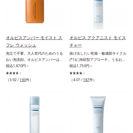
リモニウム、フェノキシエタノー
にとり、メイクとしっかりなじませ
成分がうるおいをキープ。Wの機能
が無数の毛穴に入り込み、溶けた汚
ル）*2 髪の乾燥、乾燥によるパサ
てください。3.メイクとなじんだ
でメイクをくずさずガードします。
れをパワフルに吸着してすっきり落
つき*3 毛髪にうるおい、ハリを与
ら、水またはぬるま湯でよく洗い流
さらに保湿成分配合でうるおい感が
とします。さらに浸透型ビタミンC
えること
します。4.その後、洗顔料で洗顔し
続き、エアコンなどによる乾燥も防
誘導体(*4)が汚れを取り去った毛穴
てください。各商品の詳しい情報は
ぎます。*1 トリメチルシロキシケ
を引きしめ、キメの整ったなめらか
商品ページをご覧ください。・
イ酸、ジメチコン配合＝汗や水、皮
な肌に洗い上げます。ツブツブ入り
オルビスアンバー モイスト ス
オルビス アクアニスト モイス
BEAUTY夏祭りは、こちら
脂をはじき、メイクくずれを防ぐ成
のパウダーが泡立てネットのように
フレ ウォッシュ
チャー
分*2 オリーブ葉エキス、ゴレンシ
空気を含ませるので、簡単に泡立て
泡立て不要。大人世代のためのうる
抜け出したい乾燥・敏感肌サイクル
葉エキス、加水分解ヒアルロン酸、
られます。濃密うるおい泡を洗い流
おい泡洗顔。オルビスアンバーは、
(*1)に持続型アプローチ。うるおい
異性化糖配合＝保湿成分【ご使用方
したあとは大人の肌もつっぱりにく
いつも⾃然体で美しくありたいと願
税込1,870円～
を追求した敏感肌用保湿スキンケア
税込1,750円～
法】2層タイプなので、必ず容器を
く、使うたびに毛穴の目立ちにくい
う⼤⼈世代に寄り添うブランドで
(*2)。うるおいを逃し、刺激を受け
よく振ってからお使いください。メ
肌(*5)を目指せます。性別問わずお
す。年齢印象研究に基づいた肌サイ
やすい角層の“乾燥敏感スランプ
イクの仕上げに、顔から20cm程度
使いいただけるので、ご夫婦やカッ
（3.92 /
193
件）
（4.07 /
187
件）
エンスで、複合的なお悩みにアプロ
(*3)”に悩む敏感な肌へ。創業時から
離し、目と口を閉じて、顔全体に適
プルでシェアするのもおすすめ。デ
ーチ。大人世代の肌に向き合い、手
のうるおい研究により完成した、待
量吹きかけてください。（5～6プッ
コルテやヒップなど、ボディのザラ
軽なお手入れで賢いケアを。ライフ
望の敏感肌用保湿スキンケアライン
シュが目安）ミストを塗布後、肌に
つきが気になるところにもお使いい
スタイルになじむ、若々しい印象(*)
「オルビス アクアニスト」。乾燥
触れずに乾くまでそのままお待ちく
ただけます。*1 プロテアーゼ、パ
作りのサポートをします。* 肌にハ
敏感スランプの原因にアプローチす
ださい。
パイン、リパーゼ配合＝洗浄成分*2
リを与え若々しい印象
る持続型トリプルアミノ酸(*4)を配
皮脂吸収成分*3 自社品*4 パルミチ
合。もともと体内にあるアミノ酸は
ン酸アスコルビルリン酸3Na配合＝
異物として排出されにくく、肌にと
肌を引き締め、キメを整える成分*5