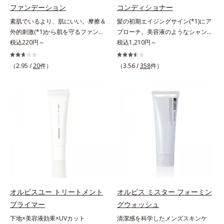
ベーター(*8)」を配合。そして、従
ファンデーション
コンディショナー
し、くずれ＆テカリを防いでサラサ
来から配合している美白有効成分
ラ肌が長時間続きます。パウダータ
素肌でいるより、肌にいい。摩擦＆
髪の初期エイジングサイン(*1)にア
「トラネキサム酸」を配合しまし
イプながら、SPF50+・PA++++。パ
外的刺激(*1)から肌を守るファンデ
プローチ。美容液のようなシャンプ
た。さらに、シリーズ共通の美容成
ウダーならではの軽いつけごこち
ーション。肌荒れやニキビがある
税込220円～
ー＆コンディショナーで触れていた
税込1,210円～
分(*7)「GLルートブースター(*9)」
で、日焼け止めが苦手な方にもおす
と、ファンデーションを塗っていい
くなるうるツヤ髪へ。「髪のうねり
を配合することで、肌のふっくら感
すめです。水や汗に強いスーパーウ
か悩むもの。とはいえ、素肌のまま
が気になる」「乾燥してパサつく」
や透明感を叶えます。美白ケアしな
（2.95 /
20
件）
（3.56 /
358
件）
ォータープルーフ(*4)だから、レジ
では紫外線など外的刺激(*1)をダイ
「なんとなくまとまらない」といっ
がら多角的なエイジングケアが叶う
ャーにも大活躍してくれます。*1
レクトに受けやすい状態です。肌荒
た髪の初期エイジングサイン(*1)に
シリーズに。3ステップで上向き
シリカ、セルロース、窒化ホウ素配
れしやすい、ニキビができやすい人
アプローチする、オルビスのモイス
(*10)のハリと透明感を。効果的な
合＝セミマット肌を叶える球状と板
こそ、肌負担が少ない低刺激設計の
トセラムシリーズ。まるでスキンケ
シナジー設計で、あなたのエイジン
状の粉体*2 シリカ6種類、セルロー
ファンデーションで守るのがベス
アアイテムのように美容液成分(*2)
グケアを応援します。*1 メラニン
ス*3 シリカ配合＝皮脂を吸着する
ト。「クリアフル エッセンス カバ
を6つも配合。保水してうるおいを
の生成を抑え、シミ・ソバカスを防
粉体*4 化粧持ち性能
ー ファンデーション」は紫外線吸
逃さない成分と、深く浸透してうる
ぐ（ウォッシュ除く）*2 オルビス
収剤不使用のうえ、敏感肌対象パッ
おいで満たす成分で、髪も地肌も贅
内スキンケアシリーズの保湿力*3
チテスト済(*2)、ノンコメドジェニ
沢にケアします。さらにうるおいを
年齢に応じたお手入れのこと*4 う
ックテスト済(*3)で、とことん肌の
行き渡らせる浸透力と、うるおいを
るおいによる*5 乾燥、ハリ・ツヤ
ことを考えた設計。さらに美容成分
キープする保水力を誇る新技術を採
のなさ*6 乾燥による*7 保湿成分*8
に包まれた水分保持力の高い粉体や
用。髪のうねりを抑え、スタイリン
ロニセラカエルレア果汁、ノバラエ
オルビスユー トリートメント
オルビス ミスター フォーミン
和漢植物由来成分をはじめとした、
グのしやすい、ずっと触れていたく
キス配合＝うるおいを与えハリと透
プライマー
グウォッシュ
肌をいたわる保湿成分をたっぷり配
なるうるツヤ髪へと導きます。ヒノ
明感に満ちた肌へ導く保湿成分*9
下地×美容液効果×UVカット
清潔感を科学したメンズスキンケ
合しました。肌にやさしいだけでな
キ、ラベンダー、ゼラニウムによる
メマツヨイグサ抽出液、スイカズラ