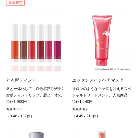
通販限定
イクはもちろん毛穴悩みも取り去
ー。ふんわり軽いつけごこちながら
り、一瞬で気持ちのいい素肌へ。ス
美肌質感を叶えます。さらに花粉や
キンケア0番目に、かつてないクレ
ちり・ホコリ、紫外線などの外的刺
ンジング(*2)をご用意しました。ポ
激から肌をガードします。スキンケ
ーラ化成は独自の先端研究により、
ア後にこれひとつでライトメイク効
ナノバブルよりも小さい超微粒子
果。クレンジング不要で、紫外線吸
(*3)をクレンジングに搭載すること
収剤やグリセリン、パラベンもフリ
に成功。毛穴よりはるかに小さい超
ー処方。肌を休ませたい日、リモー
微粒子とオイルが肌と汚れの間に入
トワークの時、近所へちょこっとお
り込み、小さくばらけて肌表面にう
出かけする時など、しっかりメイク
るおいベールを形成。これにより、
は負担に感じる日におすすめです。
洗い流した瞬間に汚れが肌に再付着
とろ蜜ティント
エッセンスインヘアマスク
することを防止し、細かい毛穴汚れ
唇と一体化して、血色感(*1)が続く
サロンのようなツヤ髪を叶えるスペ
をごっそりするん！角栓溶解オイル
蜜膜ティントリップ。唇と一体化し
シャルトリートメント。人気商品
(*4)が詰まりや黒ずみも溶かして、
て色落ちしにくいティント処方とう
税込1,980円
「エッセンスインヘアミルク」と同
税込1,540円
毛穴の目立ちにくいすべすべ肌に洗
るおいを両立した、ティントリップ
じシリーズの、お風呂で美しいツヤ
い上げます。大人肌のためのくすみ
です。色が長時間唇に密着するオイ
髪を叶えるスペシャルヘアマスクで
(*5)を晴らすアプローチによって圧
（3.48 /
137
件）
（4.45 /
213
件）
ル(*2)配合だから色落ちしにくく、
す。シャンプー後のまっさらな髪の
巻の洗浄力と保湿力を叶え、毛穴目
果物の蜜を凝縮したような(*3)みず
内部の通り道を押し広げて、毛髪補
立ち(*6)や乾燥によるくすみをケア
みずしい発色が続きます。また色素
修成分(*1)が髪の内部まで浸透。さ
し、毎日のメイクが楽しくなる晴れ