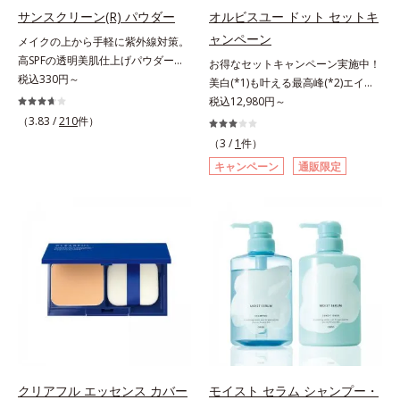
指します。無油分・無着色・無香
指します。無油分・無着色・無香
サンスクリーン(R) パウダー
オルビスユー ドット セットキ
高保湿タイプ（普通肌～超乾性肌）
料・アルコールフリー・界面活性剤
料・アルコールフリー・パラベンフ
ャンペーン
メイクの上から手軽に紫外線対策。
不使用(*5)・パラベンフリー、6つ
リーで、徹底的に肌に寄り添いま
高SPFの透明美肌仕上げパウダー。
お得なセットキャンペーン実施中！
のフリー処方で徹底的に肌に寄り添
す。*1 乾燥と敏感をくり返すこと
メイクの上から手を汚さずに紫外線
税込330円～
美白(*1)も叶える最高峰(*2)エイジ
います。*1 乾燥と敏感をくり返す
*2 敏感肌対象連用テスト済（すべ
対策ができるUVカットパウダーで
ングケア(*3)。ハリも透明感(*4)も
税込12,980円～
こと*2 敏感肌対象連用テスト済
ての方のお肌に合うということでは
す。“素肌のようななめらかな軽
結果主義。年齢サイン(*5)の因子に
（3.83 /
210
件）
（すべての方のお肌に合うというこ
ありません）*3 乾燥して敏感に感
さ”と“高いUVカット効果”の両立を
着目した肌科学エイジングケア(*3)
とではありません）*3 乾燥して敏
じやすい状態のこと*4 発酵アミノ
（3 /
1
件）
叶えました。持ち運びしやすいプレ
シリーズ。オルビスユー ドットシ
感に感じやすい状態のこと*4 発酵
酸（ポリグルタミン酸）配合＝乾燥
キャンペーン
通販限定
ストタイプ。外出先でも、メイクの
リーズは、年齢による肌悩み一つ一
アミノ酸（ポリグルタミン酸）配合
を防ぎ、うるおいに満ちた肌へ導く
上からササッとUVカットとお直し
つを対処するのではなく、肌で起き
＝乾燥を防ぎ、うるおいに満ちた肌
保湿成分、植物由来アミノ酸（エル
が同時にできるお役立ちアイテムで
ていることの根本原因に着目。加齢
へ導く保湿成分、植物由来アミノ酸
ゴチオネイン）配合＝肌を整え、す
す。毛穴や色ムラをカバーしながら
とともに現れる年齢サイン(*5)につ
（エルゴチオネイン）配合＝肌を整
こやかに保つ保湿成分、微生物由来
も、素肌のような透明美肌を叶える
いて研究を進めたところ、弾力感の
え、すこやかに保つ保湿成分、微生
アミノ酸（エクトイン）配合＝乱れ
秘密は「スムースヴェールパウダー
ない状態である「ハリのなさ」や、
物由来アミノ酸（エクトイン）配合
た角層にうるおいを与え、肌荒れを
(*1)」にあります。7種の球状粉体
くすみ(*6)などが現れている状態で
＝乱れた角層にうるおいを与え、肌
防ぐ保湿成分
(*2)が凹凸を埋めて、肌に薄いヴェ
ある「透明感のなさ」が現れること
荒れを防ぐ保湿成分*5 ウォッシュ
ールをかけるようにカバー。さらに
で大人の肌印象に大きな影響を与え
を除くLM＝さっぱり高保湿タイプ
板状粉体が光を反射して、すっぴん
ていることが分かりました。そこで
（脂性肌～普通肌）RM＝しっとり
肌のようなナチュラルなツヤ感を演
オルビスユー ドットシリーズは美
高保湿タイプ（普通肌～超乾性肌）
出します。また、皮脂を吸着する
容成分(*7)として「G.D.F.アクティ
クリアフル エッセンス カバー
モイスト セラム シャンプー・
「あぶらとりパウダー(*3)」を配合