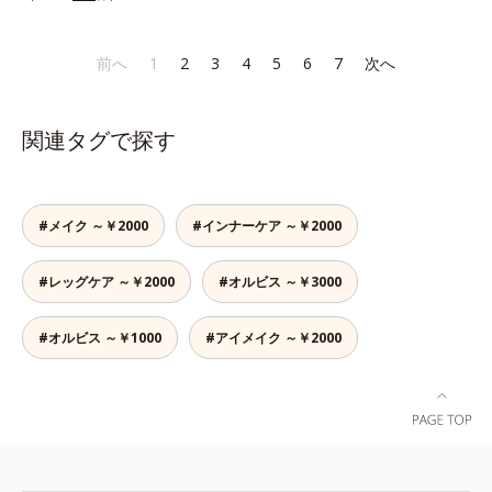
なラインも自由自在。難しいテクニ
みには、スカルプ リファイニング
角層肥厚や乾燥などによる*2 汚れ
ックなしで、目元に自然な陰影をプ
シリーズを！髪と地肌をエイジング
を除去することで健やかな肌を保
ラスできます。アイラインを描いた
ケア(*1)する、オルビスの頭皮ケア
ち、うるおいを保つことで肌を整え
前へ
1
2
3
4
5
6
7
次へ
後に、後ろに付いているチップでま
シリーズです。地肌と髪をすこやか
ること*3 加水分解コンキオリン*4
つ毛の間を埋めるようにぼかせば、
に保つ「3Dプロテクト成分(*2)」
ヒアルロン酸Na
ぱっちりと際立つナチュラルな目元
と、うるおったツヤ髪に導く「ブレ
関連タグで探す
が完成します。汗や涙、皮脂にも強
ンドボタニカルエキス(*2)」を配
く、美しい仕上がりを長時間キー
合。艶やかな、ふんわりボリューム
プ。目元ケア成分(*)で目元の負担も
美髪へ導きます。翌朝の手ぐしで納
軽減します。※中身を取り替えられ
得できる、褒められ髪をご体感くだ
#メイク ～￥2000
#インナーケア ～￥2000
るリフィルをご用意しています。*
さい。*1 年齢に応じたお手入れの
パンテノール配合＝保湿成分
こと *2 保湿成分
#レッグケア ～￥2000
#オルビス ～￥3000
#オルビス ～￥1000
#アイメイク ～￥2000