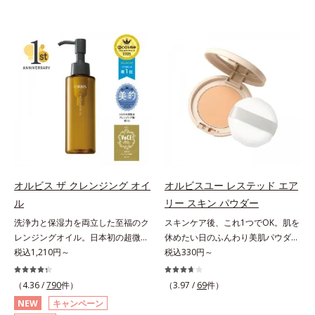
オルビス ザ クレンジング オイ
オルビスユー レステッド エア
ル
リー スキン パウダー
洗浄力と保湿力を両立した至福のク
スキンケア後、これ1つでOK。肌を
レンジングオイル。日本初の超微粒
休めたい日のふんわり美肌パウダ
子技術(*1)が毛穴奥の微細な汚れに
税込1,210円～
ー。ふんわり美肌が叶う、うるおい
税込330円～
アプローチ。圧倒的な洗浄力と毛穴
パウダーです。3色の光を操るパウ
悩みに着目したクレンジングオイル
ダーがツヤと透明感を演出。ソフト
（4.36 /
790
件）
（3.97 /
69
件）
です。日本初・超微粒子技術(*1)
フォーカス効果で肌のアラや影をぼ
NEW
キャンペーン
で、さっと塗り広げるだけで濃いメ
かし、毛穴やくすみもサラッとカバ