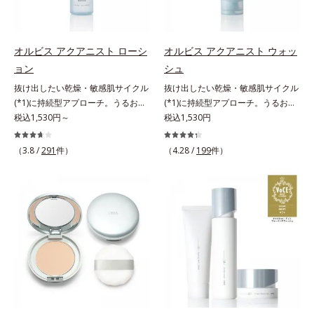
どまってうるおいを蓄えてくれま
皮脂・汚れの除去による
す。刺激を受けやすくなった角層を
うるおいで満たし、脱・敏感肌を目
指します。無油分・無着色・無香
オルビス アクアニスト ローシ
オルビス アクアニスト ウォッ
料・アルコールフリー・界面活性剤
ョン
シュ
不使用(*5)・パラベンフリー、6つ
抜け出したい乾燥・敏感肌サイクル
抜け出したい乾燥・敏感肌サイクル
のフリー処方で徹底的に肌に寄り添
(*1)に持続型アプローチ。うるおい
(*1)に持続型アプローチ。うるおい
います。*1 乾燥と敏感をくり返す
を追求した敏感肌用保湿スキンケア
税込1,530円～
を追求した敏感肌用保湿スキンケア
税込1,530円
こと*2 敏感肌対象連用テスト済
(*2)。うるおいを逃し、刺激を受け
(*2)。うるおいを逃し、刺激を受け
（すべての方のお肌に合うというこ
やすい角層の“乾燥敏感スランプ
やすい角層の“乾燥敏感スランプ
（3.8 /
291
件）
とではありません）*3 乾燥して敏
（4.28 /
199
件）
(*3)”に悩む敏感な肌へ。創業時から
(*3)”に悩む敏感な肌へ。創業時から
感に感じやすい状態のこと*4 発酵
のうるおい研究により完成した、待
のうるおい研究により完成した、待
アミノ酸（ポリグルタミン酸）配合
望の敏感肌用保湿スキンケアライン
望の敏感肌用保湿スキンケアライン
＝乾燥を防ぎ、うるおいに満ちた肌
「オルビス アクアニスト」。乾燥
「オルビス アクアニスト」。乾燥
へ導く保湿成分、植物由来アミノ酸
敏感スランプの原因にアプローチす
敏感スランプの原因にアプローチす
（エルゴチオネイン）配合＝肌を整
る持続型トリプルアミノ酸(*4)を配
る持続型トリプルアミノ酸(*4)を配
え、すこやかに保つ保湿成分、微生
合。もともと体内にあるアミノ酸は
合。もともと体内にあるアミノ酸は
物由来アミノ酸（エクトイン）配合
異物として排出されにくく、肌にと
異物として排出されにくく、肌にと
＝乱れた角層にうるおいを与え、肌
どまってうるおいを蓄えてくれま
どまってうるおいを蓄えてくれま
荒れを防ぐ保湿成分*5 ウォッシュ
す。刺激を受けやすくなった角層を
す。刺激を受けやすくなった角層を
を除くLM＝さっぱり高保湿タイプ
うるおいで満たし、脱・敏感肌を目
うるおいで満たし、脱・敏感肌を目
（脂性肌～普通肌）RM＝しっとり