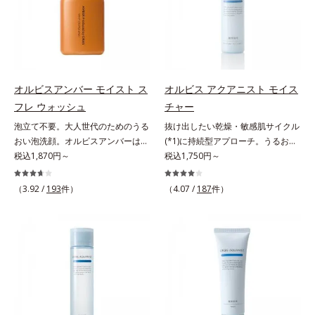
リモニウム、フェノキシエタノー
にとり、メイクとしっかりなじませ
成分がうるおいをキープ。Wの機能
が無数の毛穴に入り込み、溶けた汚
ル）*2 髪の乾燥、乾燥によるパサ
てください。3.メイクとなじんだ
でメイクをくずさずガードします。
れをパワフルに吸着してすっきり落
つき*3 毛髪にうるおい、ハリを与
ら、水またはぬるま湯でよく洗い流
さらに保湿成分配合でうるおい感が
とします。さらに浸透型ビタミンC
えること
します。4.その後、洗顔料で洗顔し
続き、エアコンなどによる乾燥も防
誘導体(*4)が汚れを取り去った毛穴
てください。各商品の詳しい情報は
ぎます。*1 トリメチルシロキシケ
を引きしめ、キメの整ったなめらか
商品ページをご覧ください。・
イ酸、ジメチコン配合＝汗や水、皮
な肌に洗い上げます。ツブツブ入り
オルビスアンバー モイスト ス
オルビス アクアニスト モイス
BEAUTY夏祭りは、こちら
脂をはじき、メイクくずれを防ぐ成
のパウダーが泡立てネットのように
フレ ウォッシュ
チャー
分*2 オリーブ葉エキス、ゴレンシ
空気を含ませるので、簡単に泡立て
泡立て不要。大人世代のためのうる
抜け出したい乾燥・敏感肌サイクル
葉エキス、加水分解ヒアルロン酸、
られます。濃密うるおい泡を洗い流
おい泡洗顔。オルビスアンバーは、
(*1)に持続型アプローチ。うるおい
異性化糖配合＝保湿成分【ご使用方
したあとは大人の肌もつっぱりにく
いつも⾃然体で美しくありたいと願
税込1,870円～
を追求した敏感肌用保湿スキンケア
税込1,750円～
法】2層タイプなので、必ず容器を
く、使うたびに毛穴の目立ちにくい
う⼤⼈世代に寄り添うブランドで
(*2)。うるおいを逃し、刺激を受け
よく振ってからお使いください。メ
肌(*5)を目指せます。性別問わずお
す。年齢印象研究に基づいた肌サイ
やすい角層の“乾燥敏感スランプ
イクの仕上げに、顔から20cm程度
使いいただけるので、ご夫婦やカッ
（3.92 /
193
件）
（4.07 /
187
件）
エンスで、複合的なお悩みにアプロ
(*3)”に悩む敏感な肌へ。創業時から
離し、目と口を閉じて、顔全体に適
プルでシェアするのもおすすめ。デ
ーチ。大人世代の肌に向き合い、手
のうるおい研究により完成した、待
量吹きかけてください。（5～6プッ
コルテやヒップなど、ボディのザラ
軽なお手入れで賢いケアを。ライフ
望の敏感肌用保湿スキンケアライン
シュが目安）ミストを塗布後、肌に
つきが気になるところにもお使いい
スタイルになじむ、若々しい印象(*)
「オルビス アクアニスト」。乾燥
触れずに乾くまでそのままお待ちく
ただけます。*1 プロテアーゼ、パ
作りのサポートをします。* 肌にハ
敏感スランプの原因にアプローチす
ださい。
パイン、リパーゼ配合＝洗浄成分*2
リを与え若々しい印象
る持続型トリプルアミノ酸(*4)を配
皮脂吸収成分*3 自社品*4 パルミチ
合。もともと体内にあるアミノ酸は
ン酸アスコルビルリン酸3Na配合＝
異物として排出されにくく、肌にと
肌を引き締め、キメを整える成分*5