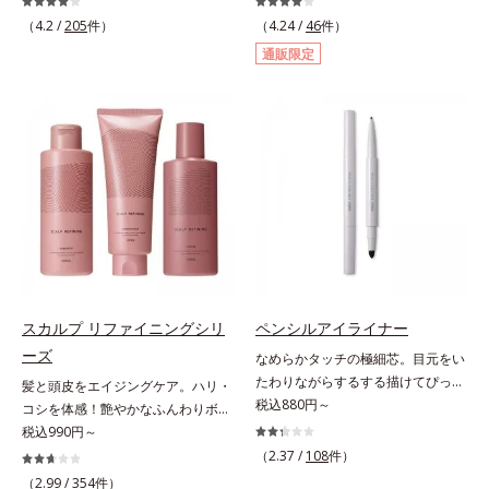
外線、大気中の微粒子汚れなどの外
る透明感のある肌*2 男性の顔画像
輝くような素肌へ整える(*2)スペシ
ズ」のオールインワンサプリメント
的ダメージから肌表面をガードしま
（4.2 /
205
件）
を用いた印象評価において、基準画
（4.24 /
46
件）
ャル洗顔料です。いつもの洗顔料の
です。ビタミンB1とB2を配合。ビ
す。【カバー効果】保湿性凹凸カバ
像に対して、頬全体に輝度分布がな
通販限定
代わりに、10秒ほどくるくるとなじ
タミンB6とビタミンCは、タイムリ
ー複合成分(*4)肌悩みが気になる時
だらかな光（ツヤ）があると、爽や
ませてから洗い流すだけ。ぷるんと
リース加工でじっくり時間をかけて
でも、ただ隠すだけでなく、乾きや
かさ印象が高く評価されたこと*3
したジェルが肌表面の角層をやわら
放出されます。またすこやかな美し
すい肌にうるおいを届けながら、光
2022年12月22日時点で、科学文献
かくして絡めとり、スクラブがやさ
さのために、和漢植物由来成分とセ
拡散効果で乾燥小ジワや毛穴もカバ
データベースPubMed及びGoogle
しく取り去ります。さらに注目した
ラミドをプラス。さらにストレス社
ーします。【ラスティング効果】皮
scholarにより国内化粧品業界にお
いのはクリアな肌に整えるクリアコ
会に負けないためのGABAも配合し
脂選択テカリ防止成分(*5)テカリの
いて該当文献がないことを確認（ポ
ンディショニング処方と、贅沢に配
ました。現代社会を生き抜く女性の
主成分を選択的に吸収し、うるおい
ーラ化成研究所調べ）
合された保湿成分。一瞬取り去るだ
すこやかな毎日を応援します。
はしっかり残すことでカバー力を保
けのケアに留まらず、洗うたびにく
ちます。*1 メイク効果による*2 角
すみをため込まないすこやかな肌に
層の範囲内*3 スキンプロテクト※
整え、パールエキス(*3)とヒアルロ
複合成分配合＝肌を保護し、乾燥を
ン酸(*4)がうるおって透き通るよう
防ぐ複合成分 ※ ビルベリー葉エ
スカルプ リファイニングシリ
ペンシルアイライナー
な透明感を叶えます。顔色がどんよ
キス、タベブイアインペチギノサ樹
ーズ
なめらかタッチの極細芯。目元をい
りしている、ファンデのノリがイマ
皮エキス*4 グリセリルグルコシド
たわりながらするする描けてぴった
髪と頭皮をエイジングケア。ハリ・
イチ、肌のざらつきやくすみが気に
（保湿成分）、（ジメチコン／ビニ
り密着。するする描けてぴったり密
税込880円～
コシを体感！艶やかなふんわりボリ
なる、化粧水が肌になじまな
ルジメチコン）クロスポリマー、ジ
着。なめらかタッチの極細芯アイラ
ューム美髪へ。「抜け毛が目立つ」
税込990円～
い……。こんなお悩みが気になると
メチコン（カバー成分）*5 アクリ
イナーです。繊細な目のキワにも優
「ボリュームがない」「ハリ・コシ
きに。週に1～4回、いつもの洗顔料
（2.37 /
108
件）
レーツコポリマー
しいタッチでするっと描けて、どん
がない」という年齢による3大髪悩
と置き換えてお使いください。*1
（2.99 /
354
件）