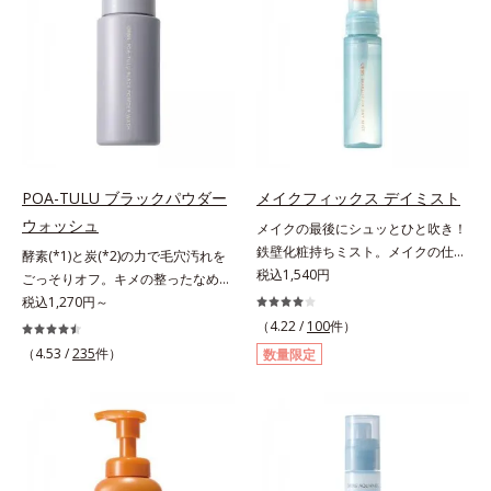
による唇の乾燥を防ぐため、一部の
らに毛髪保護成分がダメージを受け
やかな肌に導きます。*1 ポーラ化
色素に特殊コーティング処理(*4)を
ている部位に吸着して、キューティ
成独自の（Ｃ１２－２０）アルキル
施し、さらに3種のうるおい・保護
クル表面をリペア。髪の内外にアプ
グルコシド（保湿）で形成するミセ
成分(*5)も配合。しっとり感をキー
ローチして、乾燥などの外的刺激か
ルから、汚れをはね返す水の膜をつ
プし、ぷるんとした唇に。さっとひ
ら守り抜き、ダメージ(*2)を立て直
くる技術が日本初（2024年12月時
と塗りするだけで、くすみやすい大
し(*3)ます。お風呂でシャンプー後
点、J－GLOBALによる自社調べ）
人の肌に血色感を与え、唇を自然に
に適量を髪になじませ、置き時間は
*2 オルビス内でかつてないオイル
美しく彩る色設計です。*1 メイク
0秒。なじませてすぐに洗い流す手
クレンジングのこと*3 ポーラ化成
効果による*2 水添ポリイソブテン
軽さで、毛先までするんっとまとま
独自の（Ｃ１２－２０）アルキルグ
POA-TULU ブラックパウダー
メイクフィックス デイミスト
*3 色みのこと*4 トリエトキシカプ
る、まるでサロン帰りのようなうる
ルコシド（保湿）で形成するミセル
ウォッシュ
メイクの最後にシュッとひと吹き！
リリルシラン配合＝保湿成分*5 ス
おうツヤ髪を叶えます。*1 毛髪補
*4 炭酸ジカプリリル*5 乾燥や汚れ
鉄壁化粧持ちミスト。メイクの仕上
酵素(*1)と炭(*2)の力で毛穴汚れを
クワラン、ヒアルロン酸Na、加水
修成分（イソステアリン酸、イソス
による*6 キメの乱れによる＜使用
げにシュッとひと吹き。肌とメイク
税込1,540円
ごっそりオフ。キメの整ったなめら
分解コラーゲン
テアロイル加水分解コラーゲン、イ
量目安＞適量＜使用ステップ＞オル
の密着感をピタッと高め、メイクく
か肌へ。酵素(*1)と炭(*2)の力で毛
税込1,270円～
ソステアロイル加水分解シルク、ス
ビス ザ クレンジング オイル ⇒
ずれを防ぎ、化粧持ちをアップさせ
穴汚れをしっかり落とす、パウダー
（4.22 /
100
件）
フィンゴ糖脂質、トコフェロール、
洗顔料 ⇒ 化粧水 ⇒ 保湿液
るミストタイプの化粧水です。くず
タイプの酵素洗顔料です。皮脂やた
（4.53 /
235
件）
グリセリン、糖脂質、BG、イソス
※W洗顔が必要です＜使用方法＞1.
数量限定
れ防止成分(*1)を含む層と美容成分
んぱく質と汚れが溜まって角栓にな
テアリン酸、イソステアロイル加水
適量（2プッシュ程度）をとり、手
(*2)を含む水層の2層タイプ。よく
ると、毛穴に詰まって毛穴の開き＆
分解コラーゲン、イソステアロイル
のひら全体にさっと広げます。2.肌
振って混ぜると、美容成分がくずれ
目立ちの原因に。普段の洗顔(*3)で
加水分解シルク、スフィンゴ糖脂
の上で軽くらせんを描くように、メ
防止成分を包み込み、メイクの上に
は落としにくい汚れは、酵素洗顔料
質、トコフェロール、グリセリン、
イクとよくなじませます。※落ちに
ピタッと密着。くずれ防止成分が
で落としましょう。3種の酵素がた
ヒアルロン酸ヒドロキシプロピルト
くいメイクを落とす際は、乾いた手
汗・水・皮脂をはじきながら、美容
んぱく質や皮脂を溶かして分解。炭