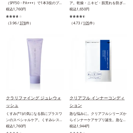
（SPF50・PA+++）で1本3役のプラ
ア。乾燥・ニキビ・肌荒れを防ぎハ
く、毛穴や凸凹、赤みをカバーし
リフレッシュアロマの香りで、バス
エキス配合＝角層のすみずみまで水
イマー。凹凸をつるんとなめらかに
税込1,760円
リ・ツヤのある、好印象な清潔透明
税込1,650円
て、自然な陶器肌を叶えます。*1
ルームがここちよいリラックス空間
分・油分を保ち、ハリ・ツヤを与え
(*1)整え、化粧ノリUPの高機能化粧
肌(*1)へ。オルビス ミスターは、男
乾燥など*2 すべての人に皮膚刺激
に。*1 うねり、パサつき*2 保湿成
る保湿成分*10 気持ちのこと各商品
下地。“塗るたび高まる、素肌の美
性の清潔感、爽やかさ、若々しさの
がおきないというわけではありませ
（3.96 /
378
件）
分
（4.73 /
105
件）
の詳しい情報は商品ページをご覧く
しさ” 肌本来の美しさを引き出す
印象を科学的に検証し、ポジティブ
ん*3 すべての人にコメド（ニキビ
ださい。・BEAUTY夏祭りは、こち
『オルビスユー』発想で、乾燥によ
な光（＝ツヤ）が男性の印象に重要
のもと）ができないというわけでは
ら
る小ジワをカバーしてハリ肌に整え
であること(*2)を業界で初めて発見
ありません。
る高機能化粧下地毛穴や小ジワの凹
(*3)。ニキビ・肌荒れ予防有効成分
凸をつるんとなめらかに(*1)。スキ
と保湿成分を新たに配合。これまで
ンケア発想の化粧下地です。保湿成
の乾燥・テカリへのケアはそのまま
分が肌全層(*2)に働きかけて、肌の
に、肌荒れ・ニキビ予防など“今”の
うるおいをグンとアップ＆リッチな
肌悩みに応え、“未来”を見据えて好
クリームのようにぴたっと密着。乾
印象の鍵となるハリ・ツヤへもアプ
燥による小ジワを目立たなく(*1)
ローチする進化を遂げました。うる
し、つるんとしたハリ肌に仕上げま
おいを逃しやすい男性肌に着目し、
す。むやみに隠すのではなくふわり
アイテム同士をなじみやすくする
クラリファイング ジュレウォ
クリアフル インナーコンディ
と光を拡散させ、メイク×スキンケ
「うるおいコネクト設計」を採用。
ッシュ
ション
アのW効果で軽やかな美肌を印象づ
8アイテム分の機能を3ステップに集
くすみ(*1)の気になる肌にプラスワ
急な悩みに。クリアフルシリーズか
けます。紫外線吸収剤フリーなのに
約し、よりシンプルなお手入れで、
ンのスペシャルケア。くすみレスの
らインナーケアサプリ誕生。急な悩
高SPF値、さらにスキンプロテクト
ハリ・ツヤのある好印象な清潔透明
輝くような素肌へ。肌表面の余分な
税込1,760円
みに。ケアに行き詰まったすべての
税込1,944円
複合成分(*3)が、ブルーライト、紫
肌(*1)へ導きます。*1 うるおいによ
角層を落として、くすみ(*1)レスな
女性に送る、「クリアフルシリー