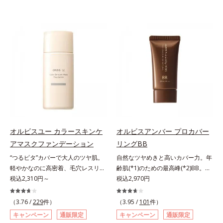
オルビスユー カラースキンケ
オルビスアンバー プロカバー
アマスクファンデーション
リングBB
“つるピタ”カバーで大人のツヤ肌。
自然なツヤめきと高いカバー力。年
軽やかなのに高密着、毛穴レスリキ
齢肌(*1)のための最高峰(*2)BB。年
ッドファンデ。みずみずしく、とけ
税込2,310円～
齢肌(*1)のための最高峰(*2)BBクリ
税込2,970円
込むように密着カバー毛穴レスでな
ームです。肌のアラを光でふわりと
めらかな質感美へ導く、リキッドフ
とばし、くすみや凹凸も軽やかにカ
（3.76 /
229
件）
（3.95 /
101
件）
ァンデーション「カバーはしたいけ
バー。さらに厚みのあるテクスチャ
キャンペーン
通販限定
キャンペーン
通販限定
ど厚塗り感はイヤ」「素肌がもとも
ーが均一にのび広がり、しっかりカ