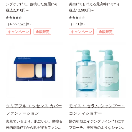
ングケア(*3)。蓄積した角層(*4)を
美白(*1)も叶える最高峰(*2)エイジ
で、手軽においしくたんぱく質を摂
ラ肌が長時間続きます。パウダータ
絡めとりくすみ(*5)を晴らす高密着
税込2,310円～
ングケア(*3)。ハリも透明感(*4)も
税込12,980円～
れます。*1 1杯分（約27g）当り。
イプながら、SPF50+・PA++++。パ
マイルドピーリング(*6)洗顔料。ハ
結果主義。年齢サイン(*5)の因子に
コラーゲン含む。*2 ビタミンB1、
ウダーならではの軽いつけごこち
リも透明感(*7)も結果主義。年齢サ
着目した肌科学エイジングケア(*3)
B2、B6、B12、ナイアシン、パン
で、日焼け止めが苦手な方にもおす
（4.66 /
675
件）
（3 /
1
件）
イン(*8)の因子に着目した肌科学エ
シリーズ。オルビスユー ドットシ
トテン酸各商品の詳しい情報は商品
すめです。水や汗に強いスーパーウ
キャンペーン
通販限定
キャンペーン
通販限定
イジングケア(*3)シリーズ。オルビ
リーズは、年齢による肌悩み一つ一
ページをご覧ください。・BEAUTY
ォータープルーフ(*4)だから、レジ
スユー ドットシリーズは、年齢に
つを対処するのではなく、肌で起き
夏祭りは、こちら
ャーにも大活躍してくれます。*1
よる肌悩み一つ一つを対処するので
ていることの根本原因に着目。加齢
シリカ、セルロース、窒化ホウ素配
はなく、肌で起きていることの根本
とともに現れる年齢サイン(*5)につ
合＝セミマット肌を叶える球状と板
原因に着目。加齢とともに現れる年
いて研究を進めたところ、弾力感の
状の粉体*2 シリカ6種類、セルロー
齢サインについて研究を進めたとこ
ない状態である「ハリのなさ」や、
ス*3 シリカ配合＝皮脂を吸着する
ろ、弾力感のない状態である「ハリ
くすみ(*6)などが現れている状態で
粉体*4 化粧持ち性能
のなさ」や、くすみ(*5)などが現れ
ある「透明感のなさ」が現れること
ている状態である「透明感のなさ」
で大人の肌印象に大きな影響を与え
が、大人の肌印象に大きな影響を与
ていることが分かりました。そこで
えていることがわかりました。そこ
オルビスユー ドットシリーズは美
でオルビスユー ドットシリーズは
容成分(*7)として「G.D.F.アクティ
クリアフル エッセンス カバー
モイスト セラム シャンプー・
美容成分(*9)として「G.D.F.アクテ
ベーター(*8)」を配合。そして、従
ファンデーション
コンディショナー
ィベーター(*10)」を配合。そし
来から配合している美白有効成分
素肌でいるより、肌にいい。摩擦＆
髪の初期エイジングサイン(*1)にア
て、従来から配合している美白(*1)
「トラネキサム酸」を配合しまし
外的刺激(*1)から肌を守るファンデ
プローチ。美容液のようなシャンプ
有効成分「トラネキサム酸」を配合
た。さらに、シリーズ共通の美容成