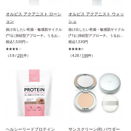
す。刺激を受けやすくなった角層を
うるおいで満たし、脱・敏感肌を目
指します。無油分・無着色・無香
オルビス アクアニスト ローシ
オルビス アクアニスト ウォッ
料・アルコールフリー・界面活性剤
ョン
シュ
不使用(*5)・パラベンフリー、6つ
抜け出したい乾燥・敏感肌サイクル
抜け出したい乾燥・敏感肌サイクル
のフリー処方で徹底的に肌に寄り添
(*1)に持続型アプローチ。うるおい
(*1)に持続型アプローチ。うるおい
います。*1 乾燥と敏感をくり返す
を追求した敏感肌用保湿スキンケア
税込1,530円～
を追求した敏感肌用保湿スキンケア
税込1,530円
こと*2 敏感肌対象連用テスト済
(*2)。うるおいを逃し、刺激を受け
(*2)。うるおいを逃し、刺激を受け
（すべての方のお肌に合うというこ
やすい角層の“乾燥敏感スランプ
やすい角層の“乾燥敏感スランプ
（3.8 /
291
件）
とではありません）*3 乾燥して敏
（4.28 /
199
件）
(*3)”に悩む敏感な肌へ。創業時から
(*3)”に悩む敏感な肌へ。創業時から
感に感じやすい状態のこと*4 発酵
のうるおい研究により完成した、待
のうるおい研究により完成した、待
アミノ酸（ポリグルタミン酸）配合
望の敏感肌用保湿スキンケアライン
望の敏感肌用保湿スキンケアライン
＝乾燥を防ぎ、うるおいに満ちた肌
「オルビス アクアニスト」。乾燥
「オルビス アクアニスト」。乾燥
へ導く保湿成分、植物由来アミノ酸
敏感スランプの原因にアプローチす
敏感スランプの原因にアプローチす
（エルゴチオネイン）配合＝肌を整
る持続型トリプルアミノ酸(*4)を配
る持続型トリプルアミノ酸(*4)を配
え、すこやかに保つ保湿成分、微生
合。もともと体内にあるアミノ酸は
合。もともと体内にあるアミノ酸は
物由来アミノ酸（エクトイン）配合
異物として排出されにくく、肌にと
異物として排出されにくく、肌にと
＝乱れた角層にうるおいを与え、肌
どまってうるおいを蓄えてくれま
どまってうるおいを蓄えてくれま
荒れを防ぐ保湿成分*5 ウォッシュ
す。刺激を受けやすくなった角層を
す。刺激を受けやすくなった角層を
を除くLM＝さっぱり高保湿タイプ
うるおいで満たし、脱・敏感肌を目
うるおいで満たし、脱・敏感肌を目
（脂性肌～普通肌）RM＝しっとり
指します。無油分・無着色・無香
指します。無油分・無着色・無香
ヘルシーリードプロテイン
サンスクリーン(R) パウダー
高保湿タイプ（普通肌～超乾性肌）