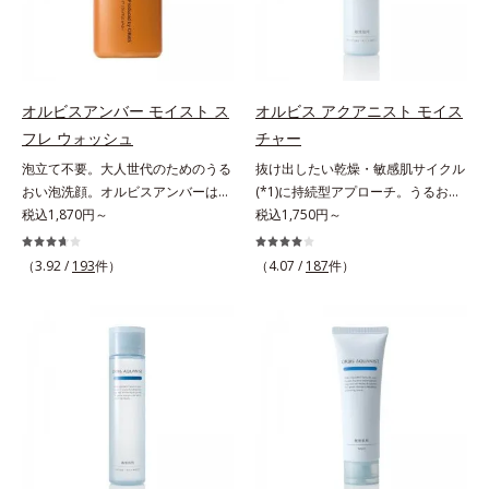
でメイクをくずさずガードします。
毛穴汚れまでスッキリ落として、ず
つき*3 毛髪にうるおい、ハリを与
さらに保湿成分配合でうるおい感が
っと触れていたくなるような、しっ
えること
続き、エアコンなどによる乾燥も防
とりうるおったなめらかな素肌に整
ぎます。*1 トリメチルシロキシケ
えます。脇や胸元、膝、かかとなど
イ酸、ジメチコン配合＝汗や水、皮
のニオイや角質が気になる部位に、
オルビスアンバー モイスト ス
オルビス アクアニスト モイス
脂をはじき、メイクくずれを防ぐ成
週2～3回を目安にお使いいただけ
フレ ウォッシュ
チャー
分*2 オリーブ葉エキス、ゴレンシ
る、スペシャルボディケアアイテム
泡立て不要。大人世代のためのうる
抜け出したい乾燥・敏感肌サイクル
葉エキス、加水分解ヒアルロン酸、
です。落ち着きと深みを感じさせ
おい泡洗顔。オルビスアンバーは、
(*1)に持続型アプローチ。うるおい
異性化糖配合＝保湿成分【ご使用方
る、ウッディの香り。*1 ニオイの
いつも⾃然体で美しくありたいと願
税込1,870円～
を追求した敏感肌用保湿スキンケア
税込1,750円～
法】2層タイプなので、必ず容器を
元となる汚れ *2 古い角質 *3 レ
う⼤⼈世代に寄り添うブランドで
(*2)。うるおいを逃し、刺激を受け
よく振ってからお使いください。メ
ッドクレイ（イライト、カオリン）
す。年齢印象研究に基づいた肌サイ
やすい角層の“乾燥敏感スランプ
イクの仕上げに、顔から20cm程度
配合＝古い角質をからめとる洗浄成
（3.92 /
193
件）
（4.07 /
187
件）
エンスで、複合的なお悩みにアプロ
(*3)”に悩む敏感な肌へ。創業時から
離し、目と口を閉じて、顔全体に適
分、モロッコ溶岩クレイ配合＝古い
ーチ。大人世代の肌に向き合い、手
のうるおい研究により完成した、待
量吹きかけてください。（5～6プッ
角質をからめとる洗浄成分、ベント
軽なお手入れで賢いケアを。ライフ
望の敏感肌用保湿スキンケアライン
シュが目安）ミストを塗布後、肌に
ナイト配合＝洗浄成分
スタイルになじむ、若々しい印象(*)
「オルビス アクアニスト」。乾燥
触れずに乾くまでそのままお待ちく
作りのサポートをします。* 肌にハ
敏感スランプの原因にアプローチす
ださい。
リを与え若々しい印象
る持続型トリプルアミノ酸(*4)を配
合。もともと体内にあるアミノ酸は
異物として排出されにくく、肌にと
どまってうるおいを蓄えてくれま