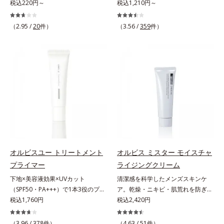
ーション。肌荒れやニキビがある
税込220円～
ー＆コンディショナーで触れていた
税込1,210円～
しました。さらに、シリーズ共通の
分(*7)「GLルートブースター(*9)」
と、ファンデーションを塗っていい
くなるうるツヤ髪へ。「髪のうねり
美容成分「GLルートブースター
を配合することで、肌のふっくら感
か悩むもの。とはいえ、素肌のまま
が気になる」「乾燥してパサつく」
(*11)」を配合することで、肌のふ
や透明感を叶えます。美白ケアしな
（2.95 /
20
件）
（3.56 /
359
件）
では紫外線など外的刺激(*1)をダイ
「なんとなくまとまらない」といっ
っくら感や透明感を叶えます。美白
がら多角的なエイジングケアが叶う
レクトに受けやすい状態です。肌荒
た髪の初期エイジングサイン(*1)に
ケアしながら多角的なエイジングケ
シリーズに。3ステップで上向き
れしやすい、ニキビができやすい人
アプローチする、オルビスのモイス
アが叶うシリーズに。3ステップで
(*10)のハリと透明感を。効果的な
こそ、肌負担が少ない低刺激設計の
トセラムシリーズ。まるでスキンケ
上向き(*12)のハリと透明感を。効
シナジー設計で、あなたのエイジン
ファンデーションで守るのがベス
アアイテムのように美容液成分(*2)
果的なシナジー設計で、あなたのエ
グケアを応援します。*1 メラニン
ト。「クリアフル エッセンス カバ
を6つも配合。保水してうるおいを
イジングケアを応援します。*1 メ
の生成を抑え、シミ・ソバカスを防
ー ファンデーション」は紫外線吸
逃さない成分と、深く浸透してうる
ラニンの生成を抑え、シミ・ソバカ
ぐ（ウォッシュ除く）*2 オルビス
収剤不使用のうえ、敏感肌対象パッ
おいで満たす成分で、髪も地肌も贅
スを防ぐ（ウォッシュを除く）*2
内スキンケアシリーズの保湿力*3
チテスト済(*2)、ノンコメドジェニ
沢にケアします。さらにうるおいを
オルビス内スキンケアシリーズの保
年齢に応じたお手入れのこと*4 う
ックテスト済(*3)で、とことん肌の
行き渡らせる浸透力と、うるおいを
湿力*3 年齢に応じたお手入れのこ
るおいによる*5 乾燥、ハリ・ツヤ
ことを考えた設計。さらに美容成分
キープする保水力を誇る新技術を採
と*4 剥がれずに肌に蓄積した古い
のなさ*6 乾燥による*7 保湿成分*8
に包まれた水分保持力の高い粉体や
用。髪のうねりを抑え、スタイリン
角層*5 乾燥による*6 洗浄によ
ロニセラカエルレア果汁、ノバラエ
オルビスユー トリートメント
オルビス ミスター モイスチャ
和漢植物由来成分をはじめとした、
グのしやすい、ずっと触れていたく
る物理的効果*7 うるおいによる
キス配合＝うるおいを与えハリと透
プライマー
ライジングクリーム
肌をいたわる保湿成分をたっぷり配
なるうるツヤ髪へと導きます。ヒノ
*8 乾燥、ハリ・ツヤのなさ*9
明感に満ちた肌へ導く保湿成分*9
下地×美容液効果×UVカット
清潔感を科学したメンズスキンケ
合しました。肌にやさしいだけでな
キ、ラベンダー、ゼラニウムによる
保湿成分*10 ロニセラカエルレア
メマツヨイグサ抽出液、スイカズラ
（SPF50・PA+++）で1本3役のプラ
ア。乾燥・ニキビ・肌荒れを防ぎハ
く、毛穴や凸凹、赤みをカバーし
リフレッシュアロマの香りで、バス
果汁、ノバラエキス配合＝うるおい
エキス配合＝角層のすみずみまで水
イマー。凹凸をつるんとなめらかに
税込1,760円
リ・ツヤのある、好印象な清潔透明
税込2,420円
て、自然な陶器肌を叶えます。*1
ルームがここちよいリラックス空間
を与えハリと透明感に満ちた肌へ導
分・油分を保ち、ハリ・ツヤを与え
(*1)整え、化粧ノリUPの高機能化粧
肌(*1)へ。オルビスミスターは、男
乾燥など*2 すべての人に皮膚刺激
に。*1 うねり、パサつき*2 保湿成
く保湿成分*11 メマツヨイグサ抽
る保湿成分*10 気持ちのこと各商品
下地。“塗るたび高まる、素肌の美
性の清潔感、爽やかさ、若々しさの
がおきないというわけではありませ
（3.96 /
378
件）
分
（4.63 /
51
件）
出液、スイカズラエキス配合＝角層
の詳しい情報は商品ページをご覧く