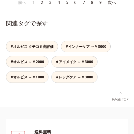
であること(*2)を業界で初めて発見
であること(*2)を業界で初めて発見
前へ
1
2
3
4
5
6
7
8
9
次へ
でも、ただ隠すだけでなく、乾きや
かさ印象が高く評価されたこと*3
(*3)。ニキビ・肌荒れ予防有効成分
(*3)。ニキビ・肌荒れ予防有効成分
すい肌にうるおいを届けながら、光
2022年12月22日時点で、科学文献
と保湿成分を新たに配合。これまで
と保湿成分を新たに配合。これまで
拡散効果で乾燥小ジワや毛穴もカバ
データベースPubMed及びGoogle
の乾燥・テカリへのケアはそのまま
の乾燥・テカリへのケアはそのまま
ーします。【ラスティング効果】皮
scholarにより国内化粧品業界にお
関連タグで探す
に、肌荒れ・ニキビ予防など“今”の
に、肌荒れ・ニキビ予防など“今”の
脂選択テカリ防止成分(*5)テカリの
いて該当文献がないことを確認（ポ
肌悩みに応え、“未来”を見据えて好
肌悩みに応え、“未来”を見据えて好
主成分を選択的に吸収し、うるおい
ーラ化成研究所調べ）
印象の鍵となるハリ・ツヤへもアプ
印象の鍵となるハリ・ツヤへもアプ
はしっかり残すことでカバー力を保
ローチする進化を遂げました。うる
ローチする進化を遂げました。うる
ちます。*1 メイク効果による*2 角
#オルビス クチコミ高評価
#インナーケア ～￥3000
おいを逃しやすい男性肌に着目し、
おいを逃しやすい男性肌に着目し、
層の範囲内*3 スキンプロテクト※
アイテム同士をなじみやすくする
アイテム同士をなじみやすくする
複合成分配合＝肌を保護し、乾燥を
#オルビス ～￥2000
#アイメイク ～￥3000
「うるおいコネクト設計」を採用。
「うるおいコネクト設計」を採用。
防ぐ複合成分 ※ ビルベリー葉エ
8アイテム分の機能を3ステップに集
8アイテム分の機能を3ステップに集
キス、タベブイアインペチギノサ樹
約し、よりシンプルなお手入れで、
約し、よりシンプルなお手入れで、
#オルビス ～￥1000
#レッグケア ～￥3000
皮エキス*4 グリセリルグルコシド
ハリ・ツヤのある好印象な清潔透明
ハリ・ツヤのある好印象な清潔透明
（保湿成分）、（ジメチコン／ビニ
肌(*1)へ導きます。*1 うるおいによ
肌(*1)へ導きます。*1 うるおいによ
ルジメチコン）クロスポリマー、ジ
る透明感のある肌*2 男性の顔画像
る透明感のある肌*2 男性の顔画像
メチコン（カバー成分）*5 アクリ
を用いた印象評価において、基準画
を用いた印象評価において、基準画
レーツコポリマー
像に対して、頬全体に輝度分布がな
像に対して、頬全体に輝度分布がな
だらかな光（ツヤ）があると、爽や
だらかな光（ツヤ）があると、爽や
かさ印象が高く評価されたこと*3
かさ印象が高く評価されたこと*3
2022年12月22日時点で、科学文献
2022年12月22日時点で、科学文献
送料無料
データベースPubMed及びGoogle
データベースPubMed及びGoogle