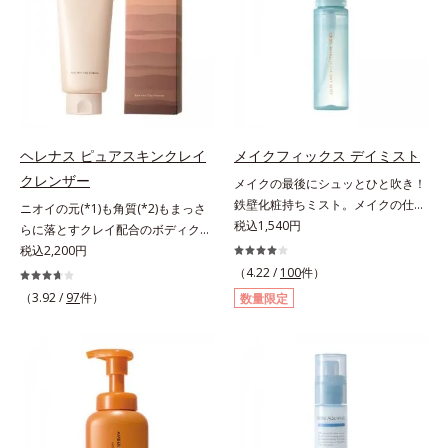
色素に特殊コーティング処理(*4)を
ている部位に吸着して、キューティ
で、“つるん”とした光のヴェールを
施し、さらに3種のうるおい・保護
クル表面をリペア。髪の内外にアプ
まとったような仕上がりに。*1 ス
成分(*5)も配合。しっとり感をキー
ローチして、乾燥などの外的刺激か
キンフィットカラー成分（酸化チタ
プし、ぷるんとした唇に。さっとひ
ら守り抜き、ダメージ(*2)を立て直
ン、酸化鉄、ステアロイルグルタミ
と塗りするだけで、くすみやすい大
し(*3)ます。お風呂でシャンプー後
ン酸2Na）配合＝自然な仕上がりで
人の肌に血色感を与え、唇を自然に
に適量を髪になじませ、置き時間は
肌悩みをカバーする粉体*2 角層ま
美しく彩る色設計です。*1 メイク
0秒。なじませてすぐに洗い流す手
で*3 肌のキメを整え、粉体を密着
効果による*2 水添ポリイソブテン
軽さで、毛先までするんっとまとま
ヘレナス ピュアスキンクレイ
メイクフィックス デイミスト
させる設計のこと
*3 色みのこと*4 トリエトキシカプ
る、まるでサロン帰りのようなうる
クレンザー
メイクの最後にシュッとひと吹き！
リリルシラン配合＝保湿成分*5 ス
おうツヤ髪を叶えます。*1 毛髪補
鉄壁化粧持ちミスト。メイクの仕上
ニオイの元(*1)も角質(*2)もまっさ
クワラン、ヒアルロン酸Na、加水
修成分（イソステアリン酸、イソス
げにシュッとひと吹き。肌とメイク
税込1,540円
らに落とすクレイ配合のボディクレ
分解コラーゲン
テアロイル加水分解コラーゲン、イ
の密着感をピタッと高め、メイクく
ンザー。「へレナス」は、スキンケ
税込2,200円
ソステアロイル加水分解シルク、ス
ずれを防ぎ、化粧持ちをアップさせ
アに強みのあるオルビスとフレグラ
（4.22 /
100
件）
フィンゴ糖脂質、トコフェロール、
るミストタイプの化粧水です。くず
ンスを愛するセントピアによる共同
（3.92 /
97
件）
グリセリン、糖脂質、BG、イソス
数量限定
れ防止成分(*1)を含む層と美容成分
ブランド。ピュアスキンクレイクレ
テアリン酸、イソステアロイル加水
(*2)を含む水層の2層タイプ。よく
ンザーは、ニオイの元(*1)も角質
分解コラーゲン、イソステアロイル
振って混ぜると、美容成分がくずれ
(*2)もまっさらにオフするボディク
加水分解シルク、スフィンゴ糖脂
防止成分を包み込み、メイクの上に
レンザーです。気になるニオイ、ご
質、トコフェロール、グリセリン、
ピタッと密着。くずれ防止成分が
わつきの元となるのは、皮脂と古い
ヒアルロン酸ヒドロキシプロピルト
汗・水・皮脂をはじきながら、美容
角質。汚れの吸着力が強い3種のク
リモニウム、フェノキシエタノー
成分がうるおいをキープ。Wの機能
レイ配合(*3)で、皮脂や古い角質、
ル）*2 髪の乾燥、乾燥によるパサ