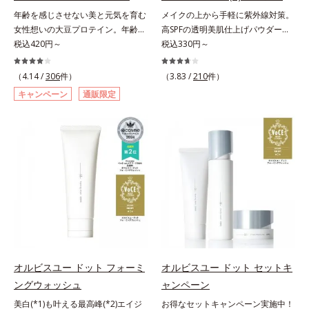
料・アルコールフリー・界面活性剤
料・アルコールフリー・パラベンフ
年齢を感じさせない美と元気を育む
メイクの上から手軽に紫外線対策。
不使用(*5)・パラベンフリー、6つ
リーで、徹底的に肌に寄り添いま
女性想いの大豆プロテイン。年齢を
高SPFの透明美肌仕上げパウダー。
のフリー処方で徹底的に肌に寄り添
す。*1 乾燥と敏感をくり返すこと
感じさせない美と元気を育む、女性
税込420円～
メイクの上から手を汚さずに紫外線
税込330円～
います。*1 乾燥と敏感をくり返す
*2 敏感肌対象連用テスト済（すべ
想いの大豆プロテインです。1杯で
対策ができるUVカットパウダーで
こと*2 敏感肌対象連用テスト済
ての方のお肌に合うということでは
不足しがちなたんぱく質を補えま
す。“素肌のようななめらかな軽
（4.14 /
306
件）
（3.83 /
210
件）
（すべての方のお肌に合うというこ
ありません）*3 乾燥して敏感に感
す。大人女性の食習慣に基づき質と
さ”と“高いUVカット効果”の両立を
とではありません）*3 乾燥して敏
じやすい状態のこと*4 発酵アミノ
キャンペーン
通販限定
量を考え、更年世代の女性に人気の
叶えました。持ち運びしやすいプレ
感に感じやすい状態のこと*4 発酵
酸（ポリグルタミン酸）配合＝乾燥
ある脂質が少ないソイプロテイン
ストタイプ。外出先でも、メイクの
アミノ酸（ポリグルタミン酸）配合
を防ぎ、うるおいに満ちた肌へ導く
（大豆由来の植物性たんぱく質）を
上からササッとUVカットとお直し
＝乾燥を防ぎ、うるおいに満ちた肌
保湿成分、植物由来アミノ酸（エル
採用しました。吸収が穏やかで、腹
が同時にできるお役立ちアイテムで
へ導く保湿成分、植物由来アミノ酸
ゴチオネイン）配合＝肌を整え、す
持ちがいいのもポイントです。体を
す。毛穴や色ムラをカバーしながら
（エルゴチオネイン）配合＝肌を整
こやかに保つ保湿成分、微生物由来
作る材料であるたんぱく質12g(*1)
も、素肌のような透明美肌を叶える
え、すこやかに保つ保湿成分、微生
アミノ酸（エクトイン）配合＝乱れ
をメインに、美を引き出すコラーゲ
秘密は「スムースヴェールパウダー
物由来アミノ酸（エクトイン）配合
た角層にうるおいを与え、肌荒れを
ン5,000mgも配合。さらにリズムを
(*1)」にあります。7種の球状粉体
＝乱れた角層にうるおいを与え、肌
防ぐ保湿成分
支える鉄分やビタミン6種(*2)、食
(*2)が凹凸を埋めて、肌に薄いヴェ
荒れを防ぐ保湿成分*5 ウォッシュ
物繊維など、女性が不足しがちな栄
ールをかけるようにカバー。さらに
を除くLM＝さっぱり高保湿タイプ
養素を豊富に含み、大人女性の健康
板状粉体が光を反射して、すっぴん
（脂性肌～普通肌）RM＝しっとり
美を総合的に支えます。甘さ控えめ
肌のようなナチュラルなツヤ感を演
オルビスユー ドット フォーミ
オルビスユー ドット セットキ
高保湿タイプ（普通肌～超乾性肌）
のカフェオレ味、濃厚な抹茶味の2
出します。また、皮脂を吸着する
ングウォッシュ
ャンペーン
味展開。プロテイン独特のにおいや
「あぶらとりパウダー(*3)」を配合
美白(*1)も叶える最高峰(*2)エイジ
お得なセットキャンペーン実施中！
クセが少なく、水に溶けやすいの
し、くずれ＆テカリを防いでサラサ