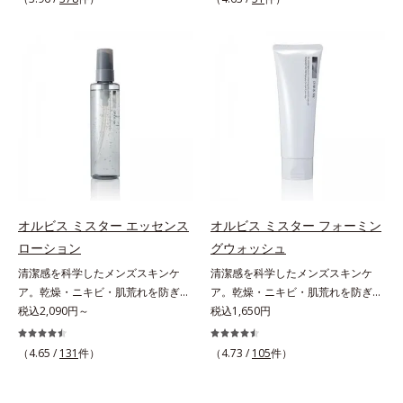
しさ” 肌本来の美しさを引き出す
印象を科学的に検証し、ポジティブ
ん*3 すべての人にコメド（ニキビ
のすみずみまで水分・油分を保ち、
ださい。・BEAUTY夏祭りは、こち
『オルビスユー』発想で、乾燥によ
な光（＝ツヤ）が男性の印象に重要
のもと）ができないというわけでは
ハリ・ツヤを与える保湿成分*12
ら
る小ジワをカバーしてハリ肌に整え
であること(*2)を業界で初めて発見
ありません。
気持ちのこと
る高機能化粧下地毛穴や小ジワの凹
(*3)。ニキビ・肌荒れ予防有効成分
凸をつるんとなめらかに(*1)。スキ
と保湿成分を新たに配合。これまで
ンケア発想の化粧下地です。保湿成
の乾燥・テカリへのケアはそのまま
分が肌全層(*2)に働きかけて、肌の
に、肌荒れ・ニキビ予防など“今”の
うるおいをグンとアップ＆リッチな
肌悩みに応え、“未来”を見据えて好
クリームのようにぴたっと密着。乾
印象の鍵となるハリ・ツヤへもアプ
燥による小ジワを目立たなく(*1)
ローチする進化を遂げました。うる
し、つるんとしたハリ肌に仕上げま
おいを逃しやすい男性肌に着目し、
す。むやみに隠すのではなくふわり
アイテム同士をなじみやすくする
オルビス ミスター エッセンス
オルビス ミスター フォーミン
と光を拡散させ、メイク×スキンケ
「うるおいコネクト設計」を採用。
ローション
グウォッシュ
アのW効果で軽やかな美肌を印象づ
8アイテム分の機能を3ステップに集
清潔感を科学したメンズスキンケ
清潔感を科学したメンズスキンケ
けます。紫外線吸収剤フリーなのに
約し、よりシンプルなお手入れで、
ア。乾燥・ニキビ・肌荒れを防ぎハ
ア。乾燥・ニキビ・肌荒れを防ぎハ
高SPF値、さらにスキンプロテクト
ハリ・ツヤのある好印象な清潔透明
リ・ツヤのある、好印象な清潔透明
税込2,090円～
リ・ツヤのある、好印象な清潔透明
税込1,650円
複合成分(*3)が、ブルーライト、紫
肌(*1)へ導きます。*1 うるおいによ
肌(*1)へ。オルビス ミスターは、男
肌(*1)へ。オルビス ミスターは、男
外線、大気中の微粒子汚れなどの外
る透明感のある肌*2 男性の顔画像
性の清潔感、爽やかさ、若々しさの
性の清潔感、爽やかさ、若々しさの
的ダメージから肌表面をガードしま
（4.65 /
131
件）
を用いた印象評価において、基準画
（4.73 /
105
件）
印象を科学的に検証し、ポジティブ
印象を科学的に検証し、ポジティブ
す。【カバー効果】保湿性凹凸カバ
像に対して、頬全体に輝度分布がな
な光（＝ツヤ）が男性の印象に重要
な光（＝ツヤ）が男性の印象に重要
ー複合成分(*4)肌悩みが気になる時
だらかな光（ツヤ）があると、爽や