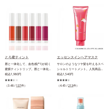
とキレイな人だと思われたい」そん
バーしながらも自然な仕上がりで
なお客様の声から誕生した、軽やか
す。年齢肌による黄ぐすみや血色の
なのにピタッと密着し、肌悩み
悪さに対応した色設計で、白浮きせ
を“つるん”と隠すリキッドファンデ
ずパッと明るい印象を叶えます。こ
ーションです。年齢とともに増えて
れ1本で、日中美容クリーム・日焼
いくお悩みを自然に隠しつつも、ま
け止め・化粧下地・カラーコントロ
るで“素肌美人”に見える仕上がりを
ール・コンシーラー・パウダー・フ
叶えるのは、微細で均一なカバー粉
ァンデーションの7役を兼ねる多機
体(*1)が大きさの異なる毛穴にも隙
能BB。慌ただしい朝でもパパッと
なくフィットするから。粉体の表面
塗るだけで、厚塗り感のない、自然
にダマ防止の特殊コーティングを施
なツヤめきのある美肌に整えます。
とろ蜜ティント
エッセンスインヘアマスク
すことで、カバー粉体は薄く・均一
*1 年齢を重ねた肌*2 オルビス内BB
唇と一体化して、血色感(*1)が続く
サロンのようなツヤ髪を叶えるスペ
に凹凸へフィット。毛穴や色ムラを
クリームのカバー力
蜜膜ティントリップ。唇と一体化し
シャルトリートメント。人気商品
カバーしながら自然な仕上がりを叶
て色落ちしにくいティント処方とう
税込1,980円
「エッセンスインヘアミルク」と同
税込1,540円
えます。また、ファンデーションを
るおいを両立した、ティントリップ
じシリーズの、お風呂で美しいツヤ
つけている間に保湿成分が肌へ浸透
です。色が長時間唇に密着するオイ
髪を叶えるスペシャルヘアマスクで
(*2)するスキンコンディショニング
（3.48 /
137
件）
（4.45 /
213
件）
ル(*2)配合だから色落ちしにくく、
す。シャンプー後のまっさらな髪の
セラム設計(*3)を採用。肌に触れた
果物の蜜を凝縮したような(*3)みず
内部の通り道を押し広げて、毛髪補
瞬間、保湿成分が浸透しうるおいを
みずしい発色が続きます。また色素
修成分(*1)が髪の内部まで浸透。さ
与えます。キメを整え、磨かれたよ
による唇の乾燥を防ぐため、一部の
らに毛髪保護成分がダメージを受け
うな透明感とツヤを生み出すこと