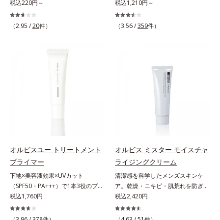
ーション。肌荒れやニキビがある
税込220円～
ー＆コンディショナーで触れていた
税込1,210円～
しました。さらに、シリーズ共通の
分(*7)「GLルートブースター(*9)」
と、ファンデーションを塗っていい
くなるうるツヤ髪へ。「髪のうねり
美容成分「GLルートブースター
を配合することで、肌のふっくら感
か悩むもの。とはいえ、素肌のまま
が気になる」「乾燥してパサつく」
(*11)」を配合することで、肌のふ
や透明感を叶えます。美白ケアしな
（2.95 /
20
件）
（3.56 /
359
件）
では紫外線など外的刺激(*1)をダイ
「なんとなくまとまらない」といっ
っくら感や透明感を叶えます。美白
がら多角的なエイジングケアが叶う
レクトに受けやすい状態です。肌荒
た髪の初期エイジングサイン(*1)に
ケアしながら多角的なエイジングケ
シリーズに。3ステップで上向き
れしやすい、ニキビができやすい人
アプローチする、オルビスのモイス
アが叶うシリーズに。3ステップで
(*10)のハリと透明感を。効果的な
こそ、肌負担が少ない低刺激設計の
トセラムシリーズ。まるでスキンケ
上向き(*12)のハリと透明感を。効
シナジー設計で、あなたのエイジン
ファンデーションで守るのがベス
アアイテムのように美容液成分(*2)
果的なシナジー設計で、あなたのエ
グケアを応援します。*1 メラニン
ト。「クリアフル エッセンス カバ
を6つも配合。保水してうるおいを
イジングケアを応援します。*1 メ
の生成を抑え、シミ・ソバカスを防
ー ファンデーション」は紫外線吸
逃さない成分と、深く浸透してうる
ラニンの生成を抑え、シミ・ソバカ
ぐ（ウォッシュ除く）*2 オルビス
収剤不使用のうえ、敏感肌対象パッ
おいで満たす成分で、髪も地肌も贅
スを防ぐ（ウォッシュを除く）*2
内スキンケアシリーズの保湿力*3
チテスト済(*2)、ノンコメドジェニ
沢にケアします。さらにうるおいを
オルビス内スキンケアシリーズの保
年齢に応じたお手入れのこと*4 う
ックテスト済(*3)で、とことん肌の
行き渡らせる浸透力と、うるおいを
湿力*3 年齢に応じたお手入れのこ
るおいによる*5 乾燥、ハリ・ツヤ
ことを考えた設計。さらに美容成分
キープする保水力を誇る新技術を採
と*4 剥がれずに肌に蓄積した古い
のなさ*6 乾燥による*7 保湿成分*8
に包まれた水分保持力の高い粉体や
用。髪のうねりを抑え、スタイリン
角層*5 乾燥による*6 洗浄によ
ロニセラカエルレア果汁、ノバラエ
オルビスユー トリートメント
オルビス ミスター モイスチャ
和漢植物由来成分をはじめとした、
グのしやすい、ずっと触れていたく
る物理的効果*7 うるおいによる
キス配合＝うるおいを与えハリと透
プライマー
ライジングクリーム
肌をいたわる保湿成分をたっぷり配
なるうるツヤ髪へと導きます。ヒノ
*8 乾燥、ハリ・ツヤのなさ*9
明感に満ちた肌へ導く保湿成分*9
下地×美容液効果×UVカット
清潔感を科学したメンズスキンケ
合しました。肌にやさしいだけでな
キ、ラベンダー、ゼラニウムによる
保湿成分*10 ロニセラカエルレア
メマツヨイグサ抽出液、スイカズラ
（SPF50・PA+++）で1本3役のプラ
ア。乾燥・ニキビ・肌荒れを防ぎハ
く、毛穴や凸凹、赤みをカバーし
リフレッシュアロマの香りで、バス
果汁、ノバラエキス配合＝うるおい
エキス配合＝角層のすみずみまで水
イマー。凹凸をつるんとなめらかに
税込1,760円
リ・ツヤのある、好印象な清潔透明
税込2,420円
て、自然な陶器肌を叶えます。*1
ルームがここちよいリラックス空間
を与えハリと透明感に満ちた肌へ導
分・油分を保ち、ハリ・ツヤを与え
(*1)整え、化粧ノリUPの高機能化粧
肌(*1)へ。オルビスミスターは、男
乾燥など*2 すべての人に皮膚刺激
に。*1 うねり、パサつき*2 保湿成
く保湿成分*11 メマツヨイグサ抽
る保湿成分*10 気持ちのこと各商品
下地。“塗るたび高まる、素肌の美
性の清潔感、爽やかさ、若々しさの
がおきないというわけではありませ
（3.96 /
378
件）
分
（4.63 /
51
件）
出液、スイカズラエキス配合＝角層
の詳しい情報は商品ページをご覧く