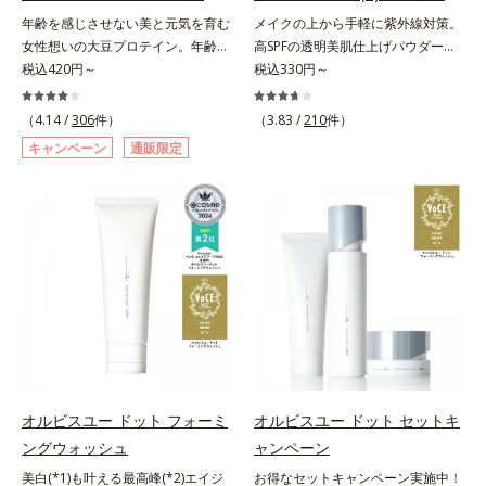
料・アルコールフリー・界面活性剤
料・アルコールフリー・パラベンフ
年齢を感じさせない美と元気を育む
メイクの上から手軽に紫外線対策。
不使用(*5)・パラベンフリー、6つ
リーで、徹底的に肌に寄り添いま
女性想いの大豆プロテイン。年齢を
高SPFの透明美肌仕上げパウダー。
のフリー処方で徹底的に肌に寄り添
す。*1 乾燥と敏感をくり返すこと
感じさせない美と元気を育む、女性
税込420円～
メイクの上から手を汚さずに紫外線
税込330円～
います。*1 乾燥と敏感をくり返す
*2 敏感肌対象連用テスト済（すべ
想いの大豆プロテインです。1杯で
対策ができるUVカットパウダーで
こと*2 敏感肌対象連用テスト済
ての方のお肌に合うということでは
不足しがちなたんぱく質を補えま
す。“素肌のようななめらかな軽
（4.14 /
306
件）
（3.83 /
210
件）
（すべての方のお肌に合うというこ
ありません）*3 乾燥して敏感に感
す。大人女性の食習慣に基づき質と
さ”と“高いUVカット効果”の両立を
とではありません）*3 乾燥して敏
じやすい状態のこと*4 発酵アミノ
キャンペーン
通販限定
量を考え、更年世代の女性に人気の
叶えました。持ち運びしやすいプレ
感に感じやすい状態のこと*4 発酵
酸（ポリグルタミン酸）配合＝乾燥
ある脂質が少ないソイプロテイン
ストタイプ。外出先でも、メイクの
アミノ酸（ポリグルタミン酸）配合
を防ぎ、うるおいに満ちた肌へ導く
（大豆由来の植物性たんぱく質）を
上からササッとUVカットとお直し
＝乾燥を防ぎ、うるおいに満ちた肌
保湿成分、植物由来アミノ酸（エル
採用しました。吸収が穏やかで、腹
が同時にできるお役立ちアイテムで
へ導く保湿成分、植物由来アミノ酸
ゴチオネイン）配合＝肌を整え、す
持ちがいいのもポイントです。体を
す。毛穴や色ムラをカバーしながら
（エルゴチオネイン）配合＝肌を整
こやかに保つ保湿成分、微生物由来
作る材料であるたんぱく質12g(*1)
も、素肌のような透明美肌を叶える
え、すこやかに保つ保湿成分、微生
アミノ酸（エクトイン）配合＝乱れ
をメインに、美を引き出すコラーゲ
秘密は「スムースヴェールパウダー
物由来アミノ酸（エクトイン）配合
た角層にうるおいを与え、肌荒れを
ン5,000mgも配合。さらにリズムを
(*1)」にあります。7種の球状粉体
＝乱れた角層にうるおいを与え、肌
防ぐ保湿成分
支える鉄分やビタミン6種(*2)、食
(*2)が凹凸を埋めて、肌に薄いヴェ
荒れを防ぐ保湿成分*5 ウォッシュ
物繊維など、女性が不足しがちな栄
ールをかけるようにカバー。さらに
を除くLM＝さっぱり高保湿タイプ
養素を豊富に含み、大人女性の健康
板状粉体が光を反射して、すっぴん
（脂性肌～普通肌）RM＝しっとり
美を総合的に支えます。甘さ控えめ
肌のようなナチュラルなツヤ感を演
オルビスユー ドット フォーミ
オルビスユー ドット セットキ
高保湿タイプ（普通肌～超乾性肌）
のカフェオレ味、濃厚な抹茶味の2
出します。また、皮脂を吸着する
ングウォッシュ
ャンペーン
味展開。プロテイン独特のにおいや
「あぶらとりパウダー(*3)」を配合
美白(*1)も叶える最高峰(*2)エイジ
お得なセットキャンペーン実施中！
クセが少なく、水に溶けやすいの
し、くずれ＆テカリを防いでサラサ