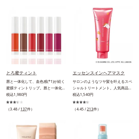
とキレイな人だと思われたい」そん
バーしながらも自然な仕上がりで
なお客様の声から誕生した、軽やか
す。年齢肌による黄ぐすみや血色の
なのにピタッと密着し、肌悩み
悪さに対応した色設計で、白浮きせ
を“つるん”と隠すリキッドファンデ
ずパッと明るい印象を叶えます。こ
ーションです。年齢とともに増えて
れ1本で、日中美容クリーム・日焼
いくお悩みを自然に隠しつつも、ま
け止め・化粧下地・カラーコントロ
るで“素肌美人”に見える仕上がりを
ール・コンシーラー・パウダー・フ
叶えるのは、微細で均一なカバー粉
ァンデーションの7役を兼ねる多機
体(*1)が大きさの異なる毛穴にも隙
能BB。慌ただしい朝でもパパッと
なくフィットするから。粉体の表面
塗るだけで、厚塗り感のない、自然
にダマ防止の特殊コーティングを施
なツヤめきのある美肌に整えます。
とろ蜜ティント
エッセンスインヘアマスク
すことで、カバー粉体は薄く・均一
*1 年齢を重ねた肌*2 オルビス内BB
唇と一体化して、血色感(*1)が続く
サロンのようなツヤ髪を叶えるスペ
に凹凸へフィット。毛穴や色ムラを
クリームのカバー力
蜜膜ティントリップ。唇と一体化し
シャルトリートメント。人気商品
カバーしながら自然な仕上がりを叶
て色落ちしにくいティント処方とう
税込1,980円
「エッセンスインヘアミルク」と同
税込1,540円
えます。また、ファンデーションを
るおいを両立した、ティントリップ
じシリーズの、お風呂で美しいツヤ
つけている間に保湿成分が肌へ浸透
です。色が長時間唇に密着するオイ
髪を叶えるスペシャルヘアマスクで
(*2)するスキンコンディショニング
（3.48 /
137
件）
（4.45 /
213
件）
ル(*2)配合だから色落ちしにくく、
す。シャンプー後のまっさらな髪の
セラム設計(*3)を採用。肌に触れた
果物の蜜を凝縮したような(*3)みず
内部の通り道を押し広げて、毛髪補
瞬間、保湿成分が浸透しうるおいを
みずしい発色が続きます。また色素
修成分(*1)が髪の内部まで浸透。さ
与えます。キメを整え、磨かれたよ
による唇の乾燥を防ぐため、一部の
らに毛髪保護成分がダメージを受け
うな透明感とツヤを生み出すこと