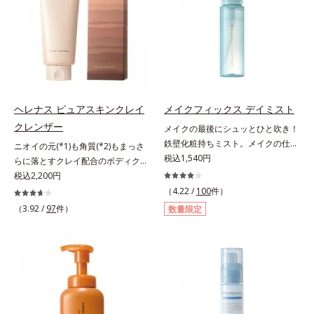
色素に特殊コーティング処理(*4)を
ている部位に吸着して、キューティ
で、“つるん”とした光のヴェールを
施し、さらに3種のうるおい・保護
クル表面をリペア。髪の内外にアプ
まとったような仕上がりに。*1 ス
成分(*5)も配合。しっとり感をキー
ローチして、乾燥などの外的刺激か
キンフィットカラー成分（酸化チタ
プし、ぷるんとした唇に。さっとひ
ら守り抜き、ダメージ(*2)を立て直
ン、酸化鉄、ステアロイルグルタミ
と塗りするだけで、くすみやすい大
し(*3)ます。お風呂でシャンプー後
ン酸2Na）配合＝自然な仕上がりで
人の肌に血色感を与え、唇を自然に
に適量を髪になじませ、置き時間は
肌悩みをカバーする粉体*2 角層ま
美しく彩る色設計です。*1 メイク
0秒。なじませてすぐに洗い流す手
で*3 肌のキメを整え、粉体を密着
効果による*2 水添ポリイソブテン
軽さで、毛先までするんっとまとま
ヘレナス ピュアスキンクレイ
メイクフィックス デイミスト
させる設計のこと
*3 色みのこと*4 トリエトキシカプ
る、まるでサロン帰りのようなうる
クレンザー
メイクの最後にシュッとひと吹き！
リリルシラン配合＝保湿成分*5 ス
おうツヤ髪を叶えます。*1 毛髪補
鉄壁化粧持ちミスト。メイクの仕上
ニオイの元(*1)も角質(*2)もまっさ
クワラン、ヒアルロン酸Na、加水
修成分（イソステアリン酸、イソス
げにシュッとひと吹き。肌とメイク
税込1,540円
らに落とすクレイ配合のボディクレ
分解コラーゲン
テアロイル加水分解コラーゲン、イ
の密着感をピタッと高め、メイクく
ンザー。「へレナス」は、スキンケ
税込2,200円
ソステアロイル加水分解シルク、ス
ずれを防ぎ、化粧持ちをアップさせ
アに強みのあるオルビスとフレグラ
（4.22 /
100
件）
フィンゴ糖脂質、トコフェロール、
るミストタイプの化粧水です。くず
ンスを愛するセントピアによる共同
（3.92 /
97
件）
グリセリン、糖脂質、BG、イソス
数量限定
れ防止成分(*1)を含む層と美容成分
ブランド。ピュアスキンクレイクレ
テアリン酸、イソステアロイル加水
(*2)を含む水層の2層タイプ。よく
ンザーは、ニオイの元(*1)も角質
分解コラーゲン、イソステアロイル
振って混ぜると、美容成分がくずれ
(*2)もまっさらにオフするボディク
加水分解シルク、スフィンゴ糖脂
防止成分を包み込み、メイクの上に
レンザーです。気になるニオイ、ご
質、トコフェロール、グリセリン、
ピタッと密着。くずれ防止成分が
わつきの元となるのは、皮脂と古い
ヒアルロン酸ヒドロキシプロピルト
汗・水・皮脂をはじきながら、美容
角質。汚れの吸着力が強い3種のク
リモニウム、フェノキシエタノー
成分がうるおいをキープ。Wの機能
レイ配合(*3)で、皮脂や古い角質、
ル）*2 髪の乾燥、乾燥によるパサ