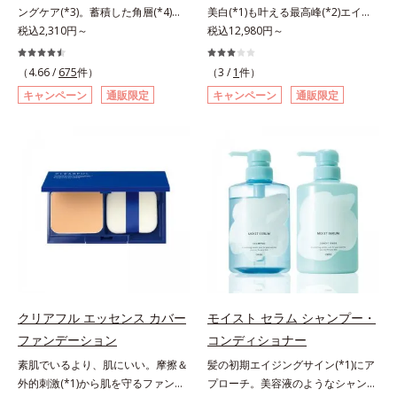
ングケア(*3)。蓄積した角層(*4)を
美白(*1)も叶える最高峰(*2)エイジ
で、手軽においしくたんぱく質を摂
ラ肌が長時間続きます。パウダータ
絡めとりくすみ(*5)を晴らす高密着
税込2,310円～
ングケア(*3)。ハリも透明感(*4)も
税込12,980円～
れます。*1 1杯分（約27g）当り。
イプながら、SPF50+・PA++++。パ
マイルドピーリング(*6)洗顔料。ハ
結果主義。年齢サイン(*5)の因子に
コラーゲン含む。*2 ビタミンB1、
ウダーならではの軽いつけごこち
リも透明感(*7)も結果主義。年齢サ
着目した肌科学エイジングケア(*3)
B2、B6、B12、ナイアシン、パン
で、日焼け止めが苦手な方にもおす
（4.66 /
675
件）
（3 /
1
件）
イン(*8)の因子に着目した肌科学エ
シリーズ。オルビスユー ドットシ
トテン酸各商品の詳しい情報は商品
すめです。水や汗に強いスーパーウ
キャンペーン
通販限定
キャンペーン
通販限定
イジングケア(*3)シリーズ。オルビ
リーズは、年齢による肌悩み一つ一
ページをご覧ください。・BEAUTY
ォータープルーフ(*4)だから、レジ
スユー ドットシリーズは、年齢に
つを対処するのではなく、肌で起き
夏祭りは、こちら
ャーにも大活躍してくれます。*1
よる肌悩み一つ一つを対処するので
ていることの根本原因に着目。加齢
シリカ、セルロース、窒化ホウ素配
はなく、肌で起きていることの根本
とともに現れる年齢サイン(*5)につ
合＝セミマット肌を叶える球状と板
原因に着目。加齢とともに現れる年
いて研究を進めたところ、弾力感の
状の粉体*2 シリカ6種類、セルロー
齢サインについて研究を進めたとこ
ない状態である「ハリのなさ」や、
ス*3 シリカ配合＝皮脂を吸着する
ろ、弾力感のない状態である「ハリ
くすみ(*6)などが現れている状態で
粉体*4 化粧持ち性能
のなさ」や、くすみ(*5)などが現れ
ある「透明感のなさ」が現れること
ている状態である「透明感のなさ」
で大人の肌印象に大きな影響を与え
が、大人の肌印象に大きな影響を与
ていることが分かりました。そこで
えていることがわかりました。そこ
オルビスユー ドットシリーズは美
でオルビスユー ドットシリーズは
容成分(*7)として「G.D.F.アクティ
クリアフル エッセンス カバー
モイスト セラム シャンプー・
美容成分(*9)として「G.D.F.アクテ
ベーター(*8)」を配合。そして、従
ファンデーション
コンディショナー
ィベーター(*10)」を配合。そし
来から配合している美白有効成分
素肌でいるより、肌にいい。摩擦＆
髪の初期エイジングサイン(*1)にア
て、従来から配合している美白(*1)
「トラネキサム酸」を配合しまし
外的刺激(*1)から肌を守るファンデ
プローチ。美容液のようなシャンプ
有効成分「トラネキサム酸」を配合
た。さらに、シリーズ共通の美容成