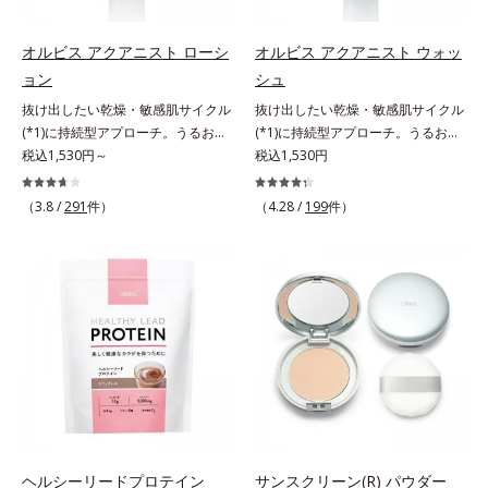
す。刺激を受けやすくなった角層を
うるおいで満たし、脱・敏感肌を目
指します。無油分・無着色・無香
オルビス アクアニスト ローシ
オルビス アクアニスト ウォッ
料・アルコールフリー・界面活性剤
ョン
シュ
不使用(*5)・パラベンフリー、6つ
抜け出したい乾燥・敏感肌サイクル
抜け出したい乾燥・敏感肌サイクル
のフリー処方で徹底的に肌に寄り添
(*1)に持続型アプローチ。うるおい
(*1)に持続型アプローチ。うるおい
います。*1 乾燥と敏感をくり返す
を追求した敏感肌用保湿スキンケア
税込1,530円～
を追求した敏感肌用保湿スキンケア
税込1,530円
こと*2 敏感肌対象連用テスト済
(*2)。うるおいを逃し、刺激を受け
(*2)。うるおいを逃し、刺激を受け
（すべての方のお肌に合うというこ
やすい角層の“乾燥敏感スランプ
やすい角層の“乾燥敏感スランプ
（3.8 /
291
件）
とではありません）*3 乾燥して敏
（4.28 /
199
件）
(*3)”に悩む敏感な肌へ。創業時から
(*3)”に悩む敏感な肌へ。創業時から
感に感じやすい状態のこと*4 発酵
のうるおい研究により完成した、待
のうるおい研究により完成した、待
アミノ酸（ポリグルタミン酸）配合
望の敏感肌用保湿スキンケアライン
望の敏感肌用保湿スキンケアライン
＝乾燥を防ぎ、うるおいに満ちた肌
「オルビス アクアニスト」。乾燥
「オルビス アクアニスト」。乾燥
へ導く保湿成分、植物由来アミノ酸
敏感スランプの原因にアプローチす
敏感スランプの原因にアプローチす
（エルゴチオネイン）配合＝肌を整
る持続型トリプルアミノ酸(*4)を配
る持続型トリプルアミノ酸(*4)を配
え、すこやかに保つ保湿成分、微生
合。もともと体内にあるアミノ酸は
合。もともと体内にあるアミノ酸は
物由来アミノ酸（エクトイン）配合
異物として排出されにくく、肌にと
異物として排出されにくく、肌にと
＝乱れた角層にうるおいを与え、肌
どまってうるおいを蓄えてくれま
どまってうるおいを蓄えてくれま
荒れを防ぐ保湿成分*5 ウォッシュ
す。刺激を受けやすくなった角層を
す。刺激を受けやすくなった角層を
を除くLM＝さっぱり高保湿タイプ
うるおいで満たし、脱・敏感肌を目
うるおいで満たし、脱・敏感肌を目
（脂性肌～普通肌）RM＝しっとり
指します。無油分・無着色・無香
指します。無油分・無着色・無香
ヘルシーリードプロテイン
サンスクリーン(R) パウダー
高保湿タイプ（普通肌～超乾性肌）