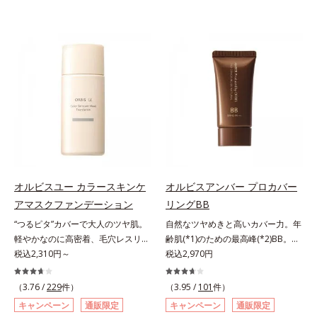
オルビスユー カラースキンケ
オルビスアンバー プロカバー
アマスクファンデーション
リングBB
“つるピタ”カバーで大人のツヤ肌。
自然なツヤめきと高いカバー力。年
軽やかなのに高密着、毛穴レスリキ
齢肌(*1)のための最高峰(*2)BB。年
ッドファンデ。みずみずしく、とけ
税込2,310円～
齢肌(*1)のための最高峰(*2)BBクリ
税込2,970円
込むように密着カバー毛穴レスでな
ームです。肌のアラを光でふわりと
めらかな質感美へ導く、リキッドフ
とばし、くすみや凹凸も軽やかにカ
（3.76 /
229
件）
（3.95 /
101
件）
ァンデーション「カバーはしたいけ
バー。さらに厚みのあるテクスチャ
キャンペーン
通販限定
キャンペーン
通販限定
ど厚塗り感はイヤ」「素肌がもとも
ーが均一にのび広がり、しっかりカ