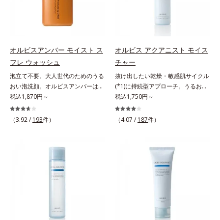
でメイクをくずさずガードします。
毛穴汚れまでスッキリ落として、ず
つき*3 毛髪にうるおい、ハリを与
さらに保湿成分配合でうるおい感が
っと触れていたくなるような、しっ
えること
続き、エアコンなどによる乾燥も防
とりうるおったなめらかな素肌に整
ぎます。*1 トリメチルシロキシケ
えます。脇や胸元、膝、かかとなど
イ酸、ジメチコン配合＝汗や水、皮
のニオイや角質が気になる部位に、
オルビスアンバー モイスト ス
オルビス アクアニスト モイス
脂をはじき、メイクくずれを防ぐ成
週2～3回を目安にお使いいただけ
フレ ウォッシュ
チャー
分*2 オリーブ葉エキス、ゴレンシ
る、スペシャルボディケアアイテム
泡立て不要。大人世代のためのうる
抜け出したい乾燥・敏感肌サイクル
葉エキス、加水分解ヒアルロン酸、
です。落ち着きと深みを感じさせ
おい泡洗顔。オルビスアンバーは、
(*1)に持続型アプローチ。うるおい
異性化糖配合＝保湿成分【ご使用方
る、ウッディの香り。*1 ニオイの
いつも⾃然体で美しくありたいと願
税込1,870円～
を追求した敏感肌用保湿スキンケア
税込1,750円～
法】2層タイプなので、必ず容器を
元となる汚れ *2 古い角質 *3 レ
う⼤⼈世代に寄り添うブランドで
(*2)。うるおいを逃し、刺激を受け
よく振ってからお使いください。メ
ッドクレイ（イライト、カオリン）
す。年齢印象研究に基づいた肌サイ
やすい角層の“乾燥敏感スランプ
イクの仕上げに、顔から20cm程度
配合＝古い角質をからめとる洗浄成
（3.92 /
193
件）
（4.07 /
187
件）
エンスで、複合的なお悩みにアプロ
(*3)”に悩む敏感な肌へ。創業時から
離し、目と口を閉じて、顔全体に適
分、モロッコ溶岩クレイ配合＝古い
ーチ。大人世代の肌に向き合い、手
のうるおい研究により完成した、待
量吹きかけてください。（5～6プッ
角質をからめとる洗浄成分、ベント
軽なお手入れで賢いケアを。ライフ
望の敏感肌用保湿スキンケアライン
シュが目安）ミストを塗布後、肌に
ナイト配合＝洗浄成分
スタイルになじむ、若々しい印象(*)
「オルビス アクアニスト」。乾燥
触れずに乾くまでそのままお待ちく
作りのサポートをします。* 肌にハ
敏感スランプの原因にアプローチす
ださい。
リを与え若々しい印象
る持続型トリプルアミノ酸(*4)を配
合。もともと体内にあるアミノ酸は
異物として排出されにくく、肌にと
どまってうるおいを蓄えてくれま