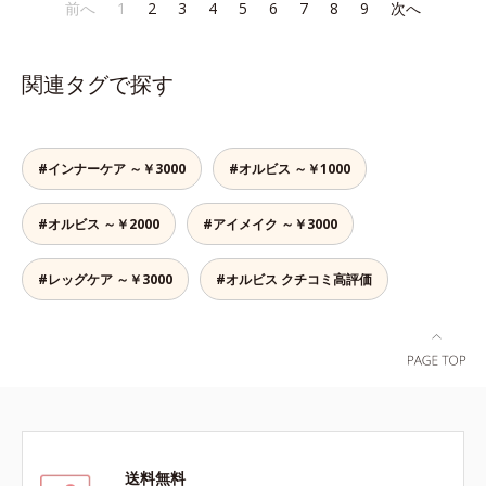
であること(*2)を業界で初めて発見
であること(*2)を業界で初めて発見
前へ
1
2
3
4
5
6
7
8
9
次へ
でも、ただ隠すだけでなく、乾きや
かさ印象が高く評価されたこと*3
(*3)。ニキビ・肌荒れ予防有効成分
(*3)。ニキビ・肌荒れ予防有効成分
すい肌にうるおいを届けながら、光
2022年12月22日時点で、科学文献
と保湿成分を新たに配合。これまで
と保湿成分を新たに配合。これまで
拡散効果で乾燥小ジワや毛穴もカバ
データベースPubMed及びGoogle
の乾燥・テカリへのケアはそのまま
の乾燥・テカリへのケアはそのまま
ーします。【ラスティング効果】皮
scholarにより国内化粧品業界にお
関連タグで探す
に、肌荒れ・ニキビ予防など“今”の
に、肌荒れ・ニキビ予防など“今”の
脂選択テカリ防止成分(*5)テカリの
いて該当文献がないことを確認（ポ
肌悩みに応え、“未来”を見据えて好
肌悩みに応え、“未来”を見据えて好
主成分を選択的に吸収し、うるおい
ーラ化成研究所調べ）
印象の鍵となるハリ・ツヤへもアプ
印象の鍵となるハリ・ツヤへもアプ
はしっかり残すことでカバー力を保
ローチする進化を遂げました。うる
ローチする進化を遂げました。うる
ちます。*1 メイク効果による*2 角
#インナーケア ～￥3000
#オルビス ～￥1000
おいを逃しやすい男性肌に着目し、
おいを逃しやすい男性肌に着目し、
層の範囲内*3 スキンプロテクト※
アイテム同士をなじみやすくする
アイテム同士をなじみやすくする
複合成分配合＝肌を保護し、乾燥を
#オルビス ～￥2000
#アイメイク ～￥3000
「うるおいコネクト設計」を採用。
「うるおいコネクト設計」を採用。
防ぐ複合成分 ※ ビルベリー葉エ
8アイテム分の機能を3ステップに集
8アイテム分の機能を3ステップに集
キス、タベブイアインペチギノサ樹
約し、よりシンプルなお手入れで、
約し、よりシンプルなお手入れで、
#レッグケア ～￥3000
#オルビス クチコミ高評価
皮エキス*4 グリセリルグルコシド
ハリ・ツヤのある好印象な清潔透明
ハリ・ツヤのある好印象な清潔透明
（保湿成分）、（ジメチコン／ビニ
肌(*1)へ導きます。*1 うるおいによ
肌(*1)へ導きます。*1 うるおいによ
ルジメチコン）クロスポリマー、ジ
る透明感のある肌*2 男性の顔画像
る透明感のある肌*2 男性の顔画像
メチコン（カバー成分）*5 アクリ
を用いた印象評価において、基準画
を用いた印象評価において、基準画
レーツコポリマー
像に対して、頬全体に輝度分布がな
像に対して、頬全体に輝度分布がな
だらかな光（ツヤ）があると、爽や
だらかな光（ツヤ）があると、爽や
かさ印象が高く評価されたこと*3
かさ印象が高く評価されたこと*3
2022年12月22日時点で、科学文献
2022年12月22日時点で、科学文献
送料無料
データベースPubMed及びGoogle
データベースPubMed及びGoogle