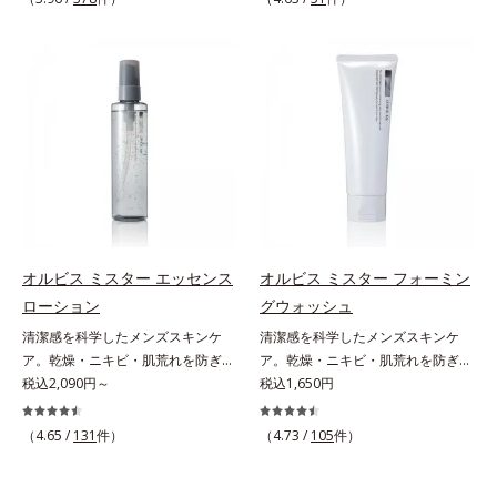
しさ” 肌本来の美しさを引き出す
印象を科学的に検証し、ポジティブ
ん*3 すべての人にコメド（ニキビ
のすみずみまで水分・油分を保ち、
ださい。・BEAUTY夏祭りは、こち
『オルビスユー』発想で、乾燥によ
な光（＝ツヤ）が男性の印象に重要
のもと）ができないというわけでは
ハリ・ツヤを与える保湿成分*12
ら
る小ジワをカバーしてハリ肌に整え
であること(*2)を業界で初めて発見
ありません。
気持ちのこと
る高機能化粧下地毛穴や小ジワの凹
(*3)。ニキビ・肌荒れ予防有効成分
凸をつるんとなめらかに(*1)。スキ
と保湿成分を新たに配合。これまで
ンケア発想の化粧下地です。保湿成
の乾燥・テカリへのケアはそのまま
分が肌全層(*2)に働きかけて、肌の
に、肌荒れ・ニキビ予防など“今”の
うるおいをグンとアップ＆リッチな
肌悩みに応え、“未来”を見据えて好
クリームのようにぴたっと密着。乾
印象の鍵となるハリ・ツヤへもアプ
燥による小ジワを目立たなく(*1)
ローチする進化を遂げました。うる
し、つるんとしたハリ肌に仕上げま
おいを逃しやすい男性肌に着目し、
す。むやみに隠すのではなくふわり
アイテム同士をなじみやすくする
オルビス ミスター エッセンス
オルビス ミスター フォーミン
と光を拡散させ、メイク×スキンケ
「うるおいコネクト設計」を採用。
ローション
グウォッシュ
アのW効果で軽やかな美肌を印象づ
8アイテム分の機能を3ステップに集
清潔感を科学したメンズスキンケ
清潔感を科学したメンズスキンケ
けます。紫外線吸収剤フリーなのに
約し、よりシンプルなお手入れで、
ア。乾燥・ニキビ・肌荒れを防ぎハ
ア。乾燥・ニキビ・肌荒れを防ぎハ
高SPF値、さらにスキンプロテクト
ハリ・ツヤのある好印象な清潔透明
リ・ツヤのある、好印象な清潔透明
税込2,090円～
リ・ツヤのある、好印象な清潔透明
税込1,650円
複合成分(*3)が、ブルーライト、紫
肌(*1)へ導きます。*1 うるおいによ
肌(*1)へ。オルビス ミスターは、男
肌(*1)へ。オルビス ミスターは、男
外線、大気中の微粒子汚れなどの外
る透明感のある肌*2 男性の顔画像
性の清潔感、爽やかさ、若々しさの
性の清潔感、爽やかさ、若々しさの
的ダメージから肌表面をガードしま
（4.65 /
131
件）
を用いた印象評価において、基準画
（4.73 /
105
件）
印象を科学的に検証し、ポジティブ
印象を科学的に検証し、ポジティブ
す。【カバー効果】保湿性凹凸カバ
像に対して、頬全体に輝度分布がな
な光（＝ツヤ）が男性の印象に重要
な光（＝ツヤ）が男性の印象に重要
ー複合成分(*4)肌悩みが気になる時
だらかな光（ツヤ）があると、爽や