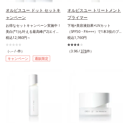
そこでオルビスユー ドットシリー
えていることがわかりました。そこ
乾燥による*7 保湿成分*8 ロニ
ズは美容成分(*8)として「G.D.F.ア
でオルビスユー ドットシリーズは
セラカエルレア果汁、ノバラエキス
オルビスユー ドット セットキ
オルビスユー トリートメント
クティベーター(*9)」を配合。そし
美容成分(*9)として「G.D.F.アクテ
配合＝うるおいを与えハリと透明感
ャンペーン
プライマー
て、従来から配合している美白(*1)
ィベーター(*10)」を配合。そし
に満ちた肌へ導く保湿成分*9 メマ
お得なセットキャンペーン実施中！
下地×美容液効果×UVカット
有効成分「トラネキサム酸」を配合
て、従来から配合している美白(*1)
ツヨイグサ抽出液、スイカズラエキ
美白(*1)も叶える最高峰(*2)エイジ
（SPF50・PA+++）で1本3役のプラ
しました。さらに、シリーズ共通の
有効成分「トラネキサム酸」を配合
ス配合＝角層のすみずみまで水分・
ングケア(*3)。ハリも透明感(*4)も
税込12,980円～
イマー。凹凸をつるんとなめらかに
税込1,760円
美容成分「GLルートブースター
しました。さらに、シリーズ共通の
油分を保ち、ハリ・ツヤを与える保
結果主義。年齢サイン(*5)の因子に
(*1)整え、化粧ノリUPの高機能化粧
(*10)」を配合することで、肌のふ
美容成分「GLルートブースター
湿成分*10 気持ちのこと
着目した肌科学エイジングケア(*3)
下地。“塗るたび高まる、素肌の美
っくら感や透明感を叶えます。美白
(*11)」を配合することで、肌のふ
（-.-- / -件）
（3.96 /
378
件）
シリーズ。オルビスユー ドットシ
しさ” 肌本来の美しさを引き出す
ケアしながら多角的なエイジングケ
っくら感や透明感を叶えます。美白
キャンペーン
通販限定
リーズは、年齢による肌悩み一つ一
『オルビスユー』発想で、乾燥によ
アが叶うシリーズに。3ステップで
ケアしながら多角的なエイジングケ
つを対処するのではなく、肌で起き
る小ジワをカバーしてハリ肌に整え
上向き(*11)のハリと透明感を。効
アが叶うシリーズに。3ステップで
ていることの根本原因に着目。加齢
る高機能化粧下地毛穴や小ジワの凹
果的なシナジー設計で、あなたのエ
上向き(*12)のハリと透明感を。効
とともに現れる年齢サイン(*5)につ
凸をつるんとなめらかに(*1)。スキ
イジングケアを応援します。*1 メ
果的なシナジー設計で、あなたのエ
いて研究を進めたところ、弾力感の
ンケア発想の化粧下地です。保湿成
ラニンの生成を抑え、シミ・ソバカ
イジングケアを応援します。*1 メ
ない状態である「ハリのなさ」や、
分が肌全層(*2)に働きかけて、肌の
スを防ぐ（ウォッシュを除く）*2
ラニンの生成を抑え、シミ・ソバカ
くすみ(*6)などが現れている状態で
うるおいをグンとアップ＆リッチな
オルビス内スキンケアシリーズの保
スを防ぐ（ウォッシュを除く）*2
ある「透明感のなさ」が現れること
クリームのようにぴたっと密着。乾
湿力*3 年齢に応じたお手入れのこ
オルビス内スキンケアシリーズの保
で大人の肌印象に大きな影響を与え
燥による小ジワを目立たなく(*1)
と*4 角層まで*5 うるおいによ
湿力*3 年齢に応じたお手入れのこ
ていることが分かりました。そこで
し、つるんとしたハリ肌に仕上げま
る*6 乾燥、ハリ・ツヤのなさ
と*4 剥がれずに肌に蓄積した古い
オルビスユー ドットシリーズは美
す。むやみに隠すのではなくふわり
*7 乾燥による*8 保湿成分*9
角層*5 乾燥による*6 洗浄によ
容成分(*7)として「G.D.F.アクティ
と光を拡散させ、メイク×スキンケ
ロニセラカエルレア果汁、ノバラエ
る物理的効果*7 うるおいによる