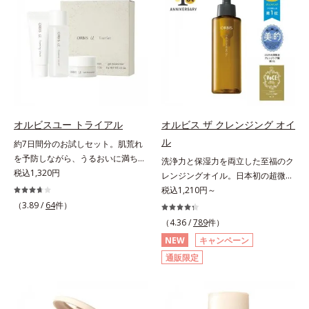
する、薬用ニキビ対策スキンケアシ
ることの根本原因に着目。加齢とと
しくなる晴れやかな肌に導きます。
リーズです。5種の和漢植物由来成
もに現れる年齢サイン(*5)について
*1 ポーラ化成独自の（Ｃ１２－２
分とコラーゲンが肌をいたわりなが
研究を進めたところ、弾力感のない
０）アルキルグルコシド（保湿）で
らうるおいを与え、バリア機能を維
状態である「ハリのなさ」や、くす
形成するミセルから、汚れをはね返
持。ニキビができにくい肌を目指し
み(*6)などが現れている状態である
す水の膜をつくる技術が日本初
ます。さらにビタミンC誘導体をは
「透明感のなさ」が現れることで大
（2024年12月時点、J－GLOBALに
じめとした5種の整肌成分(*2)から
人の肌印象に大きな影響を与えてい
よる自社調べ）*2 オルビス内でか
成る「ナノVCショットカプセル」
ることが分かりました。そこでオル
つてないオイルクレンジングのこと
を配合。カプセルが浸透してから成
ビスユー ドットシリーズは美容成
*3 ポーラ化成独自の（Ｃ１２－２
オルビスユー トライアル
オルビス ザ クレンジング オイ
分を放出する特殊技術によって、高
分(*7)として「G.D.F.アクティベー
０）アルキルグルコシド（保湿）で
ル
約7日間分のお試しセット。肌荒れ
い浸透力(*3)と安定性を実現。毛穴
ター(*8)」を配合。そして、従来か
形成するミセル*4 炭酸ジカプリリ
を予防しながら、うるおいに満ちた
洗浄力と保湿力を両立した至福のク
の目立ちをしっかりケア(*4)して、
ら配合している美白有効成分「トラ
ル*5 乾燥や汚れによる*6 キメの乱
美しい肌へ。7000種を超える成分
税込1,320円
レンジングオイル。日本初の超微粒
ゆらぎやすいニキビ肌を、みずみず
ネキサム酸」を配合しました。さら
れによる＜使用量目安＞適量＜使用
から厳選し、「うるおいの質(*1)」
子技術(*1)が毛穴奥の微細な汚れに
税込1,210円～
しい清潔な垢抜け肌(*1)へと導きま
に、シリーズ共通の美容成分(*7)
ステップ＞オルビス ザ クレンジン
に着目した初期エイジングケア(*2)
アプローチ。圧倒的な洗浄力と毛穴
す。たっぷりの保湿成分で低刺激。
（3.89 /
64
件）
「GLルートブースター(*9)」を配合
グ オイル ⇒ 洗顔料 ⇒ 化粧
シリーズオルビスユーは肌本来のう
悩みに着目したクレンジングオイル
敏感肌の方にもお使いいただけます
することで、肌のふっくら感や透明
（4.36 /
789
件）
水 ⇒ 保湿液 ※W洗顔が必要で
るおいやバリア機能にアプローチす
です。日本初・超微粒子技術(*1)
(*5)。L＝さっぱりタイプ（ニキビ
感を叶えます。美白ケアしながら多
す＜使用方法＞1.適量をとり、手の
NEW
キャンペーン
る初期エイジングケアシリーズで
で、さっと塗り広げるだけで濃いメ
のできやすい肌・超脂性肌～普通
角的なエイジングケアが叶うシリー
ひら全体にさっと広げます。2.肌の
通販限定
す。「うるおいの質」に着目し、肌
イクはもちろん毛穴悩みも取り去
肌）M＝しっとりタイプ（ニキビの
ズに。3ステップで上向き(*10)のハ
上で軽くらせんを描くように、メイ
荒れを予防しながらうるおいに満ち
り、一瞬で気持ちのいい素肌へ。ス
できやすい肌・普通肌～乾性肌）*1
リと透明感を。効果的なシナジー設
クとよくなじませます。※落ちにく
た美しい肌へと導きます。ポーラ・
キンケア0番目に、かつてないクレ
洗浄による汚れの除去*2 テトラ2-
計で、あなたのエイジングケアを応
いメイクを落とす際は、乾いた手に
オルビスグループ独自の肌荒れ防止
ンジング(*2)をご用意しました。ポ
ヘキシルデカン酸アスコルビル、天