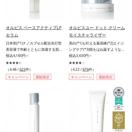
てください。各商品の詳しい情報は
毛穴汚れまでスッキリ落として、ず
れをパワフルに吸着してすっきり落
ン酸2Na）配合＝自然な仕上がりで
商品ページをご覧ください。・
っと触れていたくなるような、しっ
とします。さらに浸透型ビタミンC
肌悩みをカバーする粉体*2 角層ま
BEAUTY夏祭りは、こちら
とりうるおったなめらかな素肌に整
誘導体(*4)が汚れを取り去った毛穴
で*3 肌のキメを整え、粉体を密着
えます。脇や胸元、膝、かかとなど
を引きしめ、キメの整ったなめらか
させる設計のこと
のニオイや角質が気になる部位に、
な肌に洗い上げます。ツブツブ入り
オルビス ベースアクティブLP
オルビスユー ドット クリーム
週2～3回を目安にお使いいただけ
のパウダーが泡立てネットのように
セラム
モイスチャライザー
る、スペシャルボディケアアイテム
空気を含ませるので、簡単に泡立て
日本初(*1)ナノカプセル配合先行型
美白(*1)も叶える最高峰(*2)エイジ
です。落ち着きと深みを感じさせ
られます。濃密うるおい泡を洗い流
美容液で年齢とともに加速する肌悩
ングケア(*3)指をはね返すような弾
る、ウッディの香り。*1 ニオイの
したあとは大人の肌もつっぱりにく
み(*2)にブレーキを。スキンケアの
税込4,180円～
力感が宿るハリ感 濃密フィットク
税込3,630円～
元となる汚れ *2 古い角質 *3 レ
く、使うたびに毛穴の目立ちにくい
打ち止め感に。年齢とともに加速す
リーム。ハリも透明感(*4)も結果主
ッドクレイ（イライト、カオリン）
肌(*5)を目指せます。性別問わずお
る肌悩み(*2)にブレーキをかけ、化
義。年齢サイン(*5)の因子に着目し
配合＝古い角質をからめとる洗浄成
（4.48 /
623
件）
使いいただけるので、ご夫婦やカッ
（4.22 /
676
件）
粧水前の土台(*3)づくりで、うるお
た肌科学エイジングケア(*3)シリー
分、モロッコ溶岩クレイ配合＝古い
プルでシェアするのもおすすめ。デ
キャンペーン
通販限定
キャンペーン
通販限定
いに満ち満ちた内側から弾むような
ズ。オルビスユー ドットシリーズ
角質をからめとる洗浄成分、ベント
コルテやヒップなど、ボディのザラ
ハリ肌へ。化粧水は二度塗りしない
は、年齢による肌悩み一つ一つを対
ナイト配合＝洗浄成分
つきが気になるところにもお使いい
と不安…。いろいろケアしているの
処するのではなく、肌で起きている
ただけます。*1 プロテアーゼ、パ
に、あと一歩肌悩みが晴れない…。
ことの根本原因に着目。加齢ととも
パイン、リパーゼ配合＝洗浄成分*2
そんな大人の肌悩みにアプローチす
に現れる年齢サインについて研究を
皮脂吸収成分*3 自社品*4 パルミチ
る先行型美容液です。日本初(*1)、
進めたところ、弾力感のない状態で
ン酸アスコルビルリン酸3Na配合＝
毛穴約1/1000ナノサイズの極小カ
ある「ハリのなさ」や、くすみ(*6)
肌を引き締め、キメを整える成分*5
プセルの表面は肌になじみやすい構
などが現れている状態である「透明
皮脂・汚れの除去による
造(*4)。内包した美容成分(*5)の浸
感のなさ」が、大人の肌印象に大き