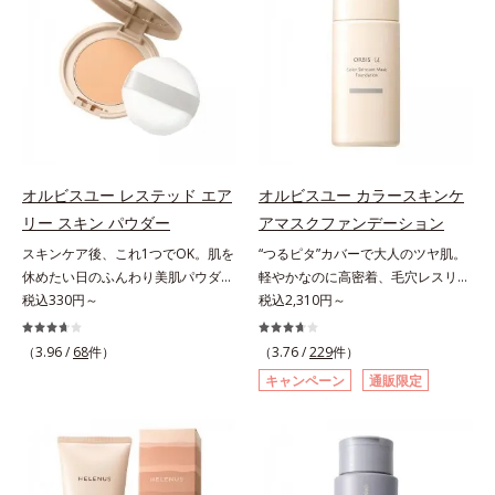
援します。*1 メラニンの生成を抑
とり、メイクとしっかりなじませて
有効成分として、「DF-パンテノー
ーラ化成は独自の先端研究により、
然ビタミンE、イノシット、フィチ
え、シミ・ソバカスを防ぐ（ウォッ
ください。3.メイクとなじんだら、
ル(*3)」を国内唯一(*4)、高濃度で
ナノバブルよりも小さい超微粒子
ン酸、ユズセラミド、スフィンゴ糖
シュ除く）*2 オルビス内スキンケ
水またはぬるま湯でよく洗い流しま
配合。角層のバリア機能にアプロー
(*3)をクレンジングに搭載すること
脂質*3 角層内*4 うるおいによりキ
アシリーズの保湿力*3 年齢に応じ
す。4.その後、洗顔料で洗顔してく
チして肌荒れを防ぎ、肌不調にゆら
に成功。毛穴よりはるかに小さい超
メを整えて毛穴を目立たなくする*5
たお手入れのこと*4 うるおいによ
ださい。
がない肌を叶えます。そして、独自
微粒子とオイルが肌と汚れの間に入
すべての方に皮膚刺激がおきないと
る*5 乾燥、ハリ・ツヤのなさ
研究に基づいたアプローチ成分
り込み、小さくばらけて肌表面にう
いうわけではありません※敏感肌対
*6 乾燥による*7 保湿成分*8
「MCアクティベーター(*5)」。肌
るおいベールを形成。これにより、
象パッチテスト済（すべての人に皮
ロニセラカエルレア果汁、ノバラエ
のうるおいを引き出し・高めて、ハ
洗い流した瞬間に汚れが肌に再付着
膚刺激がおきないというわけではあ
キス配合＝うるおいを与えハリと透
オルビスユー レステッド エア
オルビスユー カラースキンケ
リ感あふれる肌へと導きます。うる
することを防止し、細かい毛穴汚れ
りません）※弱酸性（ローション・
明感に満ちた肌へ導く保湿成分*9
リー スキン パウダー
アマスクファンデーション
おいに満ちたゆらがない肌をご体感
をごっそりするん！角栓溶解オイル
モイスチャーのみ）アレルギーテス
メマツヨイグサ抽出液、スイカズラ
いただくために設計された3ステッ
(*4)が詰まりや黒ずみも溶かして、
ト済＝全ての方にアレルギーが起こ
スキンケア後、これ1つでOK。肌を
“つるピタ”カバーで大人のツヤ肌。
エキス配合＝角層のすみずみまで水
プで、いつも力強く美しくあり続け
毛穴の目立ちにくいすべすべ肌に洗
らないということではありません。
休めたい日のふんわり美肌パウダ
軽やかなのに高密着、毛穴レスリキ
分・油分を保ち、ハリ・ツヤを与え
るあなたを応援します。*1 肌にう
い上げます。大人肌のためのくすみ
ノンコメドジェニックテスト済＝す
ー。ふんわり美肌が叶う、うるおい
税込330円～
ッドファンデ。みずみずしく、とけ
税込2,310円～
る保湿成分*10 気持ちのことアレ
るおいが満ち、維持されている状態
(*5)を晴らすアプローチによって圧
べての人にコメド（ニキビのもと）
パウダーです。3色の光を操るパウ
込むように密着カバー毛穴レスでな
ルギーテスト済＝全ての方にアレル
*2 年齢に応じたお手入れのこと
巻の洗浄力と保湿力を叶え、毛穴目
ができないというわけではありませ
ダーがツヤと透明感を演出。ソフト
めらかな質感美へ導く、リキッドフ
ギーが起こらないということではあ
（3.96 /
68
件）
（3.76 /
229
件）
*3 デクスパンテノールW*4
立ち(*6)や乾燥によるくすみをケア
ん。
フォーカス効果で肌のアラや影をぼ
ァンデーション「カバーはしたいけ
りません。
キャンペーン
通販限定
2022年5月 Mintel社データベース及
し、毎日のメイクが楽しくなる晴れ
かし、毛穴やくすみもサラッとカバ
ど厚塗り感はイヤ」「素肌がもとも
び先行技術調査による当社調べ*5
やかな肌に導きます。*1 ポーラ化
ー。ふんわり軽いつけごこちながら
とキレイな人だと思われたい」そん
オトギリソウエキス配合＝肌にうる
成独自の（Ｃ１２－２０）アルキル
美肌質感を叶えます。さらに花粉や
なお客様の声から誕生した、軽やか
おいを与え、うるおいに満ちたハリ
グルコシド（保湿）で形成するミセ
ちり・ホコリ、紫外線などの外的刺
なのにピタッと密着し、肌悩み
ツヤ肌へ導く保湿成分アレルギーテ
ルから、汚れをはね返す水の膜をつ
激から肌をガードします。スキンケ
を“つるん”と隠すリキッドファンデ