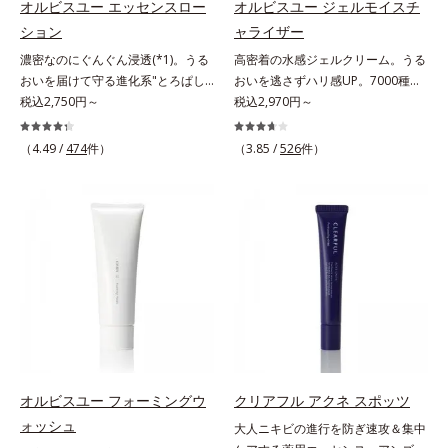
オルビスユー エッセンスロー
オルビスユー ジェルモイスチ
ベーター(*8)」を配合。そして、従
アのW効果で軽やかな美肌を印象づ
キス配合＝うるおいを与えハリと透
*8 乾燥、ハリ・ツヤのなさ*9
ション
ャライザー
来から配合している美白有効成分
けます。紫外線吸収剤フリーなのに
明感に満ちた肌へ導く保湿成分
保湿成分*10 ロニセラカエルレア
濃密なのにぐんぐん浸透(*1)。うる
高密着の水感ジェルクリーム。うる
「トラネキサム酸」を配合しまし
高SPF値、さらにスキンプロテクト
*10 メマツヨイグサ抽出液、スイ
果汁、ノバラエキス配合＝うるおい
おいを届けて守る進化系"とろぱし
おいを逃さずハリ感UP。7000種を
た。さらに、シリーズ共通の美容成
複合成分(*3)が、ブルーライト、紫
カズラエキス配合＝角層のすみずみ
を与えハリと透明感に満ちた肌へ導
ゃ"ローション。7000種を超える成
税込2,750円～
超える成分から厳選し、「うるおい
税込2,970円～
分(*7)「GLルートブースター(*9)」
外線、大気中の微粒子汚れなどの外
まで水分・油分を保ち、ハリ・ツヤ
く保湿成分*11 メマツヨイグサ抽
分から厳選し、「うるおいの質
の質(*1)」に着目した初期エイジン
を配合することで、肌のふっくら感
的ダメージから肌表面をガードしま
を与える保湿成分*11 気持ちのこ
出液、スイカズラエキス配合＝角層
(*1)」に着目した初期エイジングケ
グケア(*2)シリーズオルビスユーは
や透明感を叶えます。美白ケアしな
す。【カバー効果】保湿性凹凸カバ
と
のすみずみまで水分・油分を保ち、
（4.49 /
474
件）
（3.85 /
526
件）
ア(*2)シリーズオルビスユーは肌本
肌本来のうるおいやバリア機能にア
がら多角的なエイジングケアが叶う
ー複合成分(*4)肌悩みが気になる時
ハリ・ツヤを与える保湿成分*12
来のうるおいやバリア機能にアプロ
プローチする初期エイジングケアシ
シリーズに。3ステップで上向き
でも、ただ隠すだけでなく、乾きや
気持ちのこと
ーチする初期エイジングケアシリー
リーズです。「うるおいの質」に着
(*10)のハリと透明感を。効果的な
すい肌にうるおいを届けながら、光
ズです。「うるおいの質」に着目
目し、肌荒れを予防しながらうるお
シナジー設計で、あなたのエイジン
拡散効果で乾燥小ジワや毛穴もカバ
し、肌荒れを予防しながらうるおい
いに満ちた美しい肌へと導きます。
グケアを応援します。*1 メラニン
ーします。【ラスティング効果】皮
に満ちた美しい肌へと導きます。ポ
ポーラ・オルビスグループ独自の肌
の生成を抑え、シミ・ソバカスを防
脂選択テカリ防止成分(*5)テカリの
ーラ・オルビスグループ独自の肌荒
荒れ防止有効成分として、「DF-パ
ぐ（ウォッシュ除く）*2 オルビス
主成分を選択的に吸収し、うるおい
れ防止有効成分として、「DF-パン
ンテノール(*3)」を国内唯一(*4)、
内スキンケアシリーズの保湿力*3
はしっかり残すことでカバー力を保
テノール(*3)」を国内唯一(*4)、高
高濃度で配合。角層のバリア機能に
年齢に応じたお手入れのこと*4 う
ちます。*1 メイク効果による*2 角
濃度で配合。角層のバリア機能にア
アプローチして肌荒れを防ぎ、肌不
るおいによる*5 乾燥、ハリ・ツヤ
層の範囲内*3 スキンプロテクト※
プローチして肌荒れを防ぎ、肌不調
調にゆらがない肌を叶えます。そし
のなさ*6 乾燥による*7 保湿成分*8
複合成分配合＝肌を保護し、乾燥を
にゆらがない肌を叶えます。そし
て、独自研究に基づいたアプローチ
ロニセラカエルレア果汁、ノバラエ
防ぐ複合成分 ※ ビルベリー葉エ
オルビスユー フォーミングウ
クリアフル アクネ スポッツ
て、独自研究に基づいたアプローチ
成分「MCアクティベーター
キス配合＝うるおいを与えハリと透
キス、タベブイアインペチギノサ樹
ォッシュ
大人ニキビの進行を防ぎ速攻＆集中
成分「MCアクティベーター
(*5)」。肌のうるおいを引き出し・
明感に満ちた肌へ導く保湿成分*9
皮エキス*4 グリセリルグルコシド