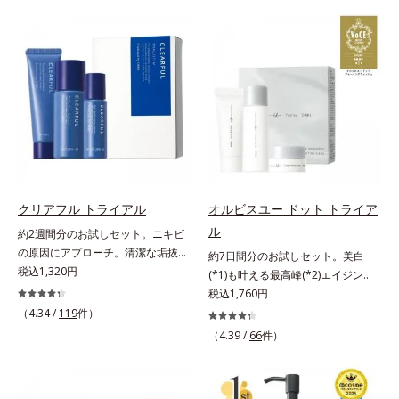
げるだけで濃いメイクはもちろん毛
ファンデが毛穴に落ちる隙をつくら
穴悩みも取り去り、一瞬で気持ちの
ず、メイクのりがUPします。水分
いい素肌へ。スキンケア0番目に、
と皮脂のバランスを整え、乾燥＆ベ
かつてないクレンジング(*2)をご用
タつきレスに。さらに毛穴周りの肌
意しました。ポーラ化成は独自の先
にうるおいを与え、キュッと引き締
端研究により、ナノバブルよりも小
め＆ハリ感をUPさせます。また皮
さい超微粒子(*3)をクレンジングに
脂を感知するとギュッと固まる膜を
搭載することに成功。毛穴よりはる
採用。ファンデーションのくずれや
かに小さい超微粒子とオイルが肌と
毛穴落ちを防ぎ、キレイが長持ちし
汚れの間に入り込み、小さくばらけ
ます。軽やかにのびるリキッドが肌
て肌表面にうるおいベールを形成。
にほわっとべールをかけて、肌キメ
クリアフル トライアル
オルビスユー ドット トライア
これにより、洗い流した瞬間に汚れ
がふっくら整うかのよう(*3)。つっ
ル
約2週間分のお試しセット。ニキビ
が肌に再付着することを防止し、細
ぱらないここちよい密着感で、さま
の原因にアプローチ。清潔な垢抜け
約7日間分のお試しセット。美白
かい毛穴汚れをごっそりするん！角
ざまなタイプのファンデと併用でき
肌(*1)へ。「ニキビをくり返してし
税込1,320円
(*1)も叶える最高峰(*2)エイジング
栓溶解オイル(*4)が詰まりや黒ずみ
ます。毛穴が気になる箇所への部分
まう」「毛穴目立ちが気になる」
ケア(*3)。ハリも透明感(*4)も結果
税込1,760円
も溶かして、毛穴の目立ちにくいす
使いもOK。*1 ファンデーションが
「マスク生活であごや口まわりのニ
主義。年齢サイン(*5)の因子に着目
べすべ肌に洗い上げます。大人肌の
（4.34 /
119
件）
くずれて毛穴に落ちること*2 酸化
キビが気になる」というお悩みに。
した肌科学エイジングケア(*3)シリ
ためのくすみ(*5)を晴らすアプロー
チタン配合＝カバー力向上成分*3
（4.39 /
66
件）
くり返しニキビの根本原因「肌のバ
ーズ。オルビスユー ドットシリー
チによって圧巻の洗浄力と保湿力を
メイク効果による
リア機能の低下」と、肌悩み「毛穴
ズは、年齢による肌悩み一つ一つを
叶え、毛穴目立ち(*6)や乾燥による
の目立ち」の両方にWでアプローチ
対処するのではなく、肌で起きてい
くすみをケアし、毎日のメイクが楽