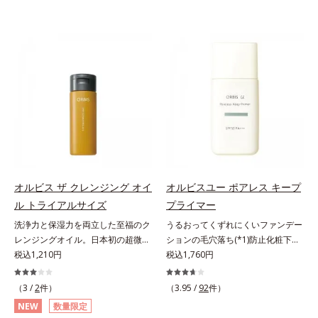
オルビス ザ クレンジング オイ
オルビスユー ポアレス キープ
ル トライアルサイズ
プライマー
洗浄力と保湿力を両立した至福のク
うるおってくずれにくいファンデー
レンジングオイル。日本初の超微粒
ションの毛穴落ち(*1)防止化粧下
子技術(*1)が毛穴奥の微細な汚れに
税込1,210円
地。ファンデーションの毛穴落ち
税込1,760円
アプローチ。圧倒的な洗浄力と毛穴
(*1)防止化粧下地です。毛穴
悩みに着目したクレンジングオイル
1/10000サイズのマイクロカバー成
（3 /
2
件）
（3.95 /
92
件）
のトライアルサイズです。日本初・
分(*2)が毛穴をカバー。毛穴をフラ
NEW
数量限定
超微粒子技術(*1)で、さっと塗り広
ットに整えてつるんとなめらかに。