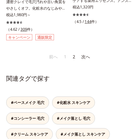
ケアする薬用エッセンス。アンズ果
濃密クレイで毛穴汚れや古い角質を
(*5)」。肌のうるおいを引き出し・
高めて、ハリ感あふれる肌へと導き
メマツヨイグサ抽出液、スイカズラ
（保湿成分）、（ジメチコン／ビニ
汁が角層をやわらかくほぐして、毛
税込1,320円
やさしくオフ。化粧水のなじみやす
高めて、ハリ感あふれる肌へと導き
ます。うるおいに満ちたゆらがない
エキス配合＝角層のすみずみまで水
ルジメチコン）クロスポリマー、ジ
穴づまりを防ぎ、薬用成分を素早く
い肌に。7000種を超える成分から
税込1,980円～
ます。うるおいに満ちたゆらがない
肌をご体感いただくために設計され
分・油分を保ち、ハリ・ツヤを与え
メチコン（カバー成分）*5 アクリ
浸透させます。さらにイオウ、グリ
厳選し、「うるおいの質(*1)」に着
（4.5 /
144
件）
肌をご体感いただくために設計され
た3ステップで、いつも力強く美し
る保湿成分*10 気持ちのこと各商品
レーツコポリマー
チルリチン酸ジカリウムがニキビ、
目した初期エイジングケア(*2)シリ
た3ステップで、いつも力強く美し
（4.62 /
309
件）
くあり続けるあなたを応援します。
の詳しい情報は商品ページをご覧く
肌荒れを防ぎ、すこやかな肌に整え
ーズオルビスユーは肌本来のうるお
くあり続けるあなたを応援します。
*1 肌にうるおいが満ち、維持され
ださい。・BEAUTY夏祭りは、こち
キャンペーン
通販限定
ます。気になる部分にピタッと密着
いやバリア機能にアプローチする初
*1 肌にうるおいが満ち、維持され
ている状態*2 年齢に応じたお手入
ら
する半透明ジェルタイプです。ま
期エイジングケアシリーズです。
ている状態*2 年齢に応じたお手入
れのこと*3 デクスパンテノール
た、メイクの上からでもご使用いた
「うるおいの質」に着目し、肌荒れ
れのこと*3 デクスパンテノール
W*4 2022年5月 Mintel社データベ
前へ
1
2
次へ
だけます。
を予防しながらうるおいに満ちた美
W*4 2022年5月 Mintel社データベ
ース及び先行技術調査による当社調
しい肌へと導きます。ポーラ・オル
ース及び先行技術調査による当社調
べ*5 オトギリソウエキス配合＝肌
ビスグループ独自の肌荒れ防止有効
べ*5 オトギリソウエキス配合＝肌
にうるおいを与え、うるおいに満ち
関連タグで探す
成分として、「DF-パンテノール
にうるおいを与え、うるおいに満ち
たハリツヤ肌へ導く保湿成分
(*3)」を国内唯一(*4)、高濃度で配
たハリツヤ肌へ導く保湿成分
合。角層のバリア機能にアプローチ
して肌荒れを防ぎ、肌不調にゆらが
#ベースメイク 毛穴
#化粧水 スキンケア
ない肌を叶えます。そして、独自研
究に基づいたアプローチ成分「MC
#コンシーラー 毛穴
#メイク落とし 毛穴
アクティベーター(*5)」。肌のうる
おいを引き出し・高めて、ハリ感あ
ふれる肌へと導きます。うるおいに
#クリーム スキンケア
#メイク落とし スキンケア
満ちたゆらがない肌をご体感いただ