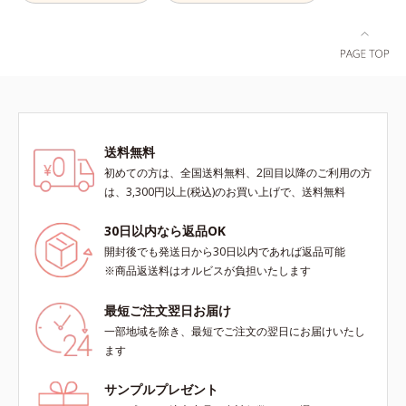
くために設計された3ステップで、
いつも力強く美しくあり続けるあな
たを応援します。*1 肌にうるおい
が満ち、維持されている状態*2 年
齢に応じたお手入れのこと*3 デク
スパンテノールW*4 2022年5月
Mintel社データベース及び先行技術
調査による当社調べ*5 オトギリソ
送料無料
ウエキス配合＝肌にうるおいを与
初めての方は、全国送料無料、2回目以降のご利用の方
え、うるおいに満ちたハリツヤ肌へ
は、3,300円以上(税込)のお買い上げで、送料無料
導く保湿成分各商品の詳しい情報は
商品ページをご覧ください。・
30日以内なら返品OK
BEAUTY夏祭りは、こちら
開封後でも発送日から30日以内であれば返品可能
※商品返送料はオルビスが負担いたします
最短ご注文翌日お届け
一部地域を除き、最短でご注文の翌日にお届けいたし
ます
サンプルプレゼント