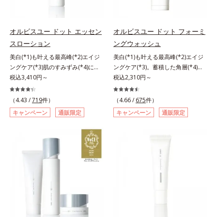
透をサポートし、角層すみずみをう
な影響を与えていることがわかりま
るおいで満たします。さらに“うる
した。そこでオルビスユー ドット
おいの通り道”を作って化粧水のな
シリーズは美容成分(*7)として
オルビスユー ドット エッセン
オルビスユー ドット フォーミ
じみ感をUP。化粧水前に使うこと
「G.D.F.アクティベーター(*8)」を
スローション
ングウォッシュ
で、普段の化粧水の手ごたえをより
配合。そして、従来から配合してい
美白(*1)も叶える最高峰(*2)エイジ
美白(*1)も叶える最高峰(*2)エイジ
実感できる、しっとり整った肌状態
る美白(*1)有効成分「トラネキサム
ングケア(*3)肌のすみずみ(*4)にし
ングケア(*3)。蓄積した角層(*4)を
へ。化粧水前に2プッシュ使うだけ
酸」を配合しました。さらに、シリ
みわたるうるおい充満ローション。
税込3,410円～
絡めとりくすみ(*5)を晴らす高密着
税込2,310円～
で、うるおいのすき間にぐんぐん入
ーズ共通の美容成分「GLルートブ
ハリも透明感(*5)も結果主義。年齢
マイルドピーリング(*6)洗顔料。ハ
り込み、うるおいで満ち満ちたハリ
ースター(*9)」を配合することで、
サイン(*6)の因子に着目した肌科学
リも透明感(*7)も結果主義。年齢サ
のある美肌へと整えます。*1 クチ
肌のふっくら感や透明感を叶えま
（4.43 /
719
件）
（4.66 /
675
件）
エイジングケア(*3)シリーズ。オル
イン(*8)の因子に着目した肌科学エ
ナシ果実エキス、ハトムギ種子エキ
す。美白ケアしながら多角的なエイ
キャンペーン
通販限定
キャンペーン
通販限定
ビスユー ドットシリーズは、年齢
イジングケア(*3)シリーズ。オルビ
ス、ユズ果実エキス、水添レシチ
ジングケアが叶うシリーズに。3ス
による肌悩み一つ一つを対処するの
スユー ドットシリーズは、年齢に
ン、フィトステロールズ、（Ｃ１２
テップで上向き(*10)のハリと透明
ではなく、肌で起きていることの根
よる肌悩み一つ一つを対処するので
－２０）アルキルグルコシドの組み
感を。効果的なシナジー設計で、あ
本原因に着目。加齢とともに現れる
はなく、肌で起きていることの根本
合わせが初（2023年4月 Mintel社デ
なたのエイジングケアを応援しま
年齢サインについて研究を進めたと
原因に着目。加齢とともに現れる年
ータベースによる当社調べ）*2 う
す。*1 メラニンの生成を抑え、シ
ころ、弾力感のない状態である「ハ
齢サインについて研究を進めたとこ
るおい不足など*3 お手入れのファ
ミ・ソバカスを防ぐ（ウォッシュを
リのなさ」や、くすみ(*7)などが現
ろ、弾力感のない状態である「ハリ
ーストステップのこと*4 細胞間脂
除く）*2 オルビス内スキンケアシ
れている状態である「透明感のな
のなさ」や、くすみ(*5)などが現れ
質に類似した構造*5 保湿成分
リーズの保湿力*3 年齢に応じたお
さ」が、大人の肌印象に大きな影響
ている状態である「透明感のなさ」
手入れのこと*4 うるおいによる
を与えていることがわかりました。
が、大人の肌印象に大きな影響を与
*5 乾燥、ハリ・ツヤのなさ*6