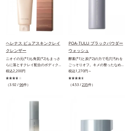
スト済＝全ての方にアレルギーが起
くる技術が日本初（2024年12月時
ア後にこれひとつでライトメイク効
ーションです。年齢とともに増えて
こらないということではありませ
点、J－GLOBALによる自社調べ）
果。クレンジング不要で、紫外線吸
いくお悩みを自然に隠しつつも、ま
ん。
*2 オルビス内でかつてないオイル
収剤やグリセリン、パラベンもフリ
るで“素肌美人”に見える仕上がりを
クレンジングのこと*3 ポーラ化成
ー処方。肌を休ませたい日、リモー
叶えるのは、微細で均一なカバー粉
独自の（Ｃ１２－２０）アルキルグ
トワークの時、近所へちょこっとお
体(*1)が大きさの異なる毛穴にも隙
ルコシド（保湿）で形成するミセル
出かけする時など、しっかりメイク
なくフィットするから。粉体の表面
*4 炭酸ジカプリリル*5 乾燥や汚れ
は負担に感じる日におすすめです。
にダマ防止の特殊コーティングを施
ヘレナス ピュアスキンクレイ
POA-TULU ブラックパウダー
による*6 キメの乱れによる＜使用
すことで、カバー粉体は薄く・均一
クレンザー
ウォッシュ
量目安＞適量＜使用ステップ＞オル
に凹凸へフィット。毛穴や色ムラを
ビス ザ クレンジング オイル ⇒
ニオイの元(*1)も角質(*2)もまっさ
酵素(*1)と炭(*2)の力で毛穴汚れを
カバーしながら自然な仕上がりを叶
洗顔料 ⇒ 化粧水 ⇒ 保湿液
らに落とすクレイ配合のボディクレ
ごっそりオフ。キメの整ったなめら
えます。また、ファンデーションを
※W洗顔が必要です＜使用方法＞1.
ンザー。「へレナス」は、スキンケ
税込2,200円
か肌へ。酵素(*1)と炭(*2)の力で毛
税込1,270円～
つけている間に保湿成分が肌へ浸透
適量（2プッシュ程度）をとり、手
アに強みのあるオルビスとフレグラ
穴汚れをしっかり落とす、パウダー
(*2)するスキンコンディショニング
のひら全体にさっと広げます。2.肌
ンスを愛するセントピアによる共同
タイプの酵素洗顔料です。皮脂やた
セラム設計(*3)を採用。肌に触れた
（3.92 /
96
件）
（4.53 /
235
件）
の上で軽くらせんを描くように、メ
ブランド。ピュアスキンクレイクレ
んぱく質と汚れが溜まって角栓にな
瞬間、保湿成分が浸透しうるおいを
イクとよくなじませます。※落ちに
ンザーは、ニオイの元(*1)も角質
ると、毛穴に詰まって毛穴の開き＆
与えます。キメを整え、磨かれたよ
くいメイクを落とす際は、乾いた手
(*2)もまっさらにオフするボディク
目立ちの原因に。普段の洗顔(*3)で
うな透明感とツヤを生み出すこと
にとり、メイクとしっかりなじませ
レンザーです。気になるニオイ、ご
は落としにくい汚れは、酵素洗顔料
で、“つるん”とした光のヴェールを
てください。3.メイクとなじんだ
わつきの元となるのは、皮脂と古い
で落としましょう。3種の酵素がた
まとったような仕上がりに。*1 ス
ら、水またはぬるま湯でよく洗い流
角質。汚れの吸着力が強い3種のク
んぱく質や皮脂を溶かして分解。炭
キンフィットカラー成分（酸化チタ
します。4.その後、洗顔料で洗顔し
レイ配合(*3)で、皮脂や古い角質、
が無数の毛穴に入り込み、溶けた汚
ン、酸化鉄、ステアロイルグルタミ