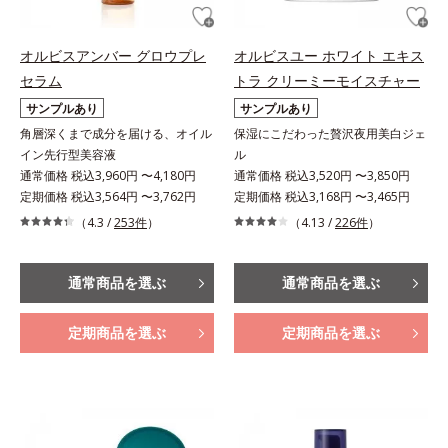
オルビスアンバー グロウプレ
オルビスユー ホワイト エキス
セラム
トラ クリーミーモイスチャー
サンプルあり
サンプルあり
角層深くまで成分を届ける、オイル
保湿にこだわった贅沢夜用美白ジェ
イン先行型美容液
ル
通常価格 税込3,960円 〜4,180円
通常価格 税込3,520円 〜3,850円
定期価格 税込3,564円 〜3,762円
定期価格 税込3,168円 〜3,465円
（4.3 /
253件
）
（4.13 /
226件
）
通常商品を選ぶ
通常商品を選ぶ
定期商品を選ぶ
定期商品を選ぶ