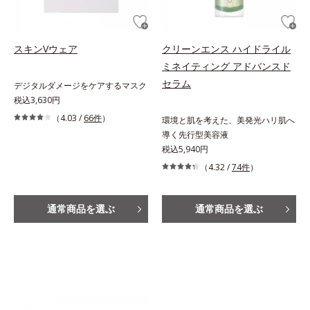
スキンVウェア
クリーンエンス ハイドライル
ミネイティング アドバンスド
セラム
デジタルダメージをケアするマスク
税込3,630円
（4.03 /
66件
）
環境と肌を考えた、美発光ハリ肌へ
導く先行型美容液
税込5,940円
（4.32 /
74件
）
通常商品を選ぶ
通常商品を選ぶ