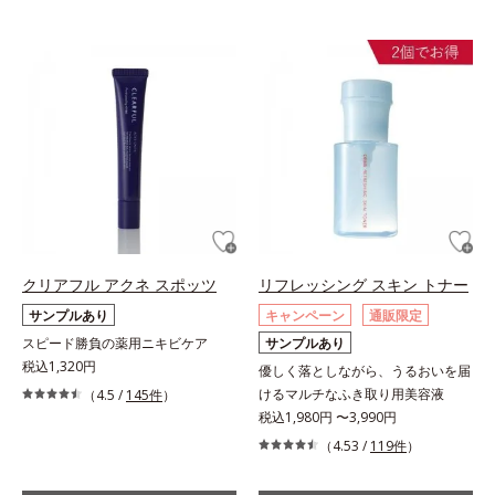
クリアフル アクネ スポッツ
リフレッシング スキン トナー
サンプルあり
キャンペーン
通販限定
スピード勝負の薬用ニキビケア
サンプルあり
税込1,320円
優しく落としながら、うるおいを届
けるマルチなふき取り用美容液
（4.5 /
145件
）
税込1,980円 〜3,990円
（4.53 /
119件
）