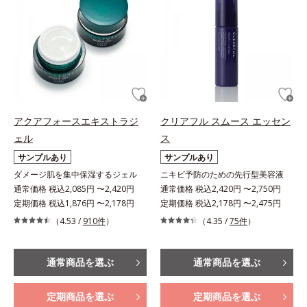
アクアフォースエキストラジ
クリアフル スムース エッセン
ェル
ス
サンプルあり
サンプルあり
ダメージ肌を集中保湿するジェル
ニキビ予防のための先行型美容液
通常価格 税込2,085円 〜2,420円
通常価格 税込2,420円 〜2,750円
定期価格 税込1,876円 〜2,178円
定期価格 税込2,178円 〜2,475円
（4.53 /
910件
）
（4.35 /
75件
）
通常商品を選ぶ
通常商品を選ぶ
定期商品を選ぶ
定期商品を選ぶ