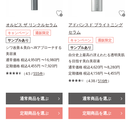
オルビス ザ リンクルセラム
アドバンスド ブライトニング
セラム
キャンペーン
通販限定
サンプルあり
キャンペーン
通販限定
シワ改善＆美白へWアプローチする
サンプルあり
美容液
自分史上最高の冴えわたる透明美肌
通常価格 税込4,950円 〜16,980円
を目指す美白美容液
定期価格 税込4,455円 〜7,920円
通常価格 税込4,620円 〜8,280円
定期価格 税込4,158円 〜4,455円
（4.5 /
555件
）
（4.38 /
516件
）
通常商品を選ぶ
通常商品を選ぶ
定期商品を選ぶ
定期商品を選ぶ