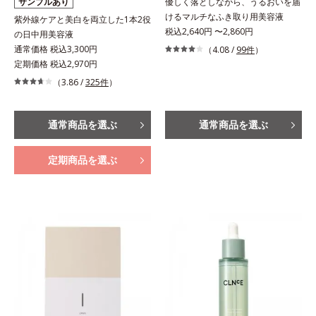
サンプルあり
優しく落としながら、うるおいを届
けるマルチなふき取り用美容液
紫外線ケアと美白を両立した1本2役
税込2,640円 〜2,860円
の日中用美容液
通常価格 税込3,300円
（4.08 /
99件
）
定期価格 税込2,970円
（3.86 /
325件
）
通常商品を選ぶ
通常商品を選ぶ
定期商品を選ぶ