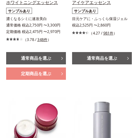
ホワイトニングエッセンス
アイケアエッセンス
サンプルあり
サンプルあり
濃くなるシミに速攻美白
目元ケアに・ふっくら保湿ジェル
通常価格 税込2,750円 〜3,300円
税込2,525円 〜2,860円
定期価格 税込2,475円 〜2,970円
（4.27 /
981件
）
（3.78 /
348件
）
通常商品を選ぶ
通常商品を選ぶ
定期商品を選ぶ