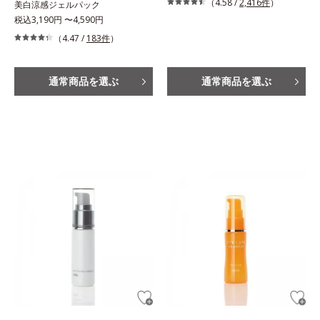
（4.58 /
2,416件
）
美白涼感ジェルパック
税込3,190円 〜4,590円
（4.47 /
183件
）
通常商品を選ぶ
通常商品を選ぶ