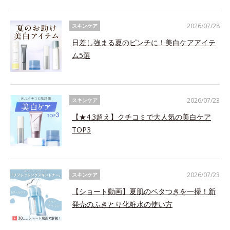
2026/07/28
スキンケア
日差し強まる夏のピンチに！美白ケアアイテ
ム5選
2026/07/23
スキンケア
【★4.3超え】クチコミで大人気の美白ケア
TOP3
2026/07/23
スキンケア
【ショート動画】夏肌のベタつきを一掃！新
発売のふきとり化粧水の使い方