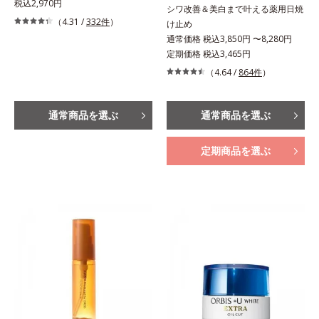
税込2,970円
シワ改善＆美白まで叶える薬用日焼
（4.31 /
332件
）
け止め
通常価格 税込3,850円 〜8,280円
定期価格 税込3,465円
（4.64 /
864件
）
通常商品を選ぶ
通常商品を選ぶ
定期商品を選ぶ