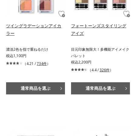
ツイングラデーションアイカ
フォートーンズスタイリング
ラー
アイズ
濃淡2色を指で重ねるだけ
目元印象無限大！多機能アイメイク
税込1,100円
パレット
税込2,200円
（4.21 /
734件
）
（4.4 /
326件
）
通常商品を選ぶ
通常商品を選ぶ