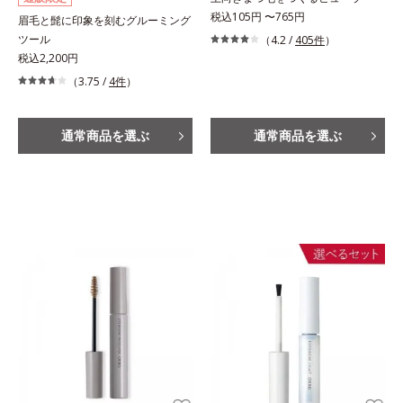
税込105円 〜765円
眉毛と髭に印象を刻むグルーミング
ツール
（4.2 /
405件
）
税込2,200円
（3.75 /
4件
）
通常商品を選ぶ
通常商品を選ぶ