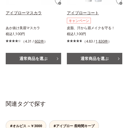
アイブローマスカラ
アイブローコート
キャンペーン
あか抜け美眉マスカラ
皮脂、汗から眉メイクを守る！
税込1,100円
税込1,100円
（4.31 /
602件
）
（4.83 /
1,830件
）
通常商品を選ぶ
通常商品を選ぶ
関連タグで探す
#オルビス ～￥3000
#アイブロー 長時間キープ