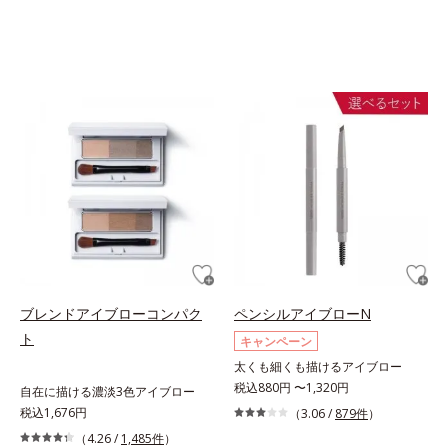
ブレンドアイブローコンパク
ペンシルアイブローN
ト
キャンペーン
太くも細くも描けるアイブロー
税込880円 〜1,320円
自在に描ける濃淡3色アイブロー
税込1,676円
（3.06 /
879件
）
（4.26 /
1,485件
）