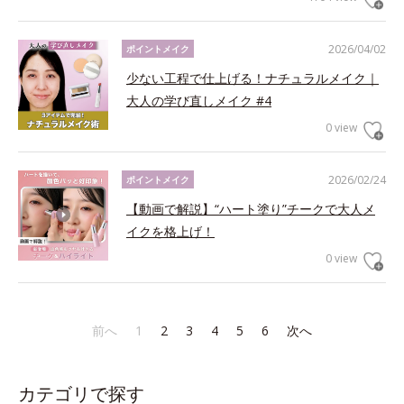
2026/04/02
ポイントメイク
少ない工程で仕上げる！ナチュラルメイク｜
大人の学び直しメイク #4
0 view
2026/02/24
ポイントメイク
【動画で解説】“ハート塗り”チークで大人メ
イクを格上げ！
0 view
前へ
1
2
3
4
5
6
次へ
カテゴリで探す