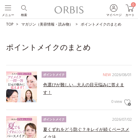
0
メニュー
検索
マイページ
カート
TOP
マガジン（美容情報・読み物）
ポイントメイクのまとめ
ポイントメイクのまとめ
NEW
2026/08/01
ポイントメイク
色選びが難しい…大人の目元悩みに答えま
す！
0 view
2026/07/02
ポイントメイク
夏くずれをどう防ぐ？キレイが続くベースメ
イク法