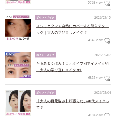
5763 view
2026/05/15
ポイントメイク
＜シミとクマ＞自然にカバーする簡単テクニ
ック｜大人の学び直しメイク #
4549 view
2026/05/07
ポイントメイク
たるみ＆くぼみ！目元タイプ別アイメイク術
｜大人の学び直しメイク #1
6855 view
2026/05/04
ポイントメイク
【大人の目元悩み】頑張らない40代メイクっ
て？
4104 view