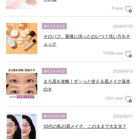
0 view
2026/07/02
ポイントメイク
そのパフ、最後に洗ったのいつ？洗い方をチ
ェック
57606 view
2026/06/16
ポイントメイク
まろ眉を攻略！ず～っと使える眉メイク基本
のキ
3051 view
2026/06/11
ポイントメイク
50代の私の眉メイク、このままで大丈夫？