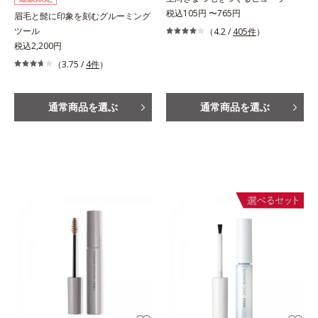
税込105円 〜765円
眉毛と髭に印象を刻むグルーミング
ツール
（4.2 /
405件
）
税込2,200円
（3.75 /
4件
）
通常商品を選ぶ
通常商品を選ぶ