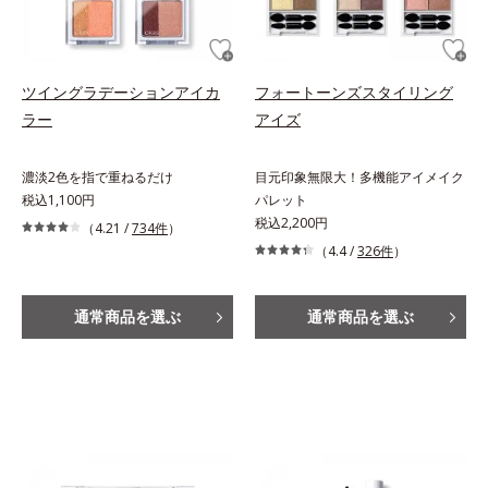
ツイングラデーションアイカ
フォートーンズスタイリング
ラー
アイズ
濃淡2色を指で重ねるだけ
目元印象無限大！多機能アイメイク
税込1,100円
パレット
税込2,200円
（4.21 /
734件
）
（4.4 /
326件
）
通常商品を選ぶ
通常商品を選ぶ