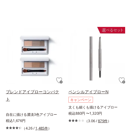
ブレンドアイブローコンパク
ペンシルアイブローN
ト
キャンペーン
太くも細くも描けるアイブロー
税込880円 〜1,320円
自在に描ける濃淡3色アイブロー
税込1,676円
（3.06 /
879件
）
（4.26 /
1,485件
）