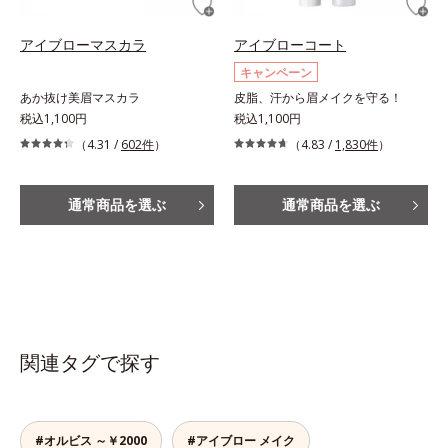
アイブローマスカラ
アイブローコート
キャンペーン
あか抜け美眉マスカラ
皮脂、汗から眉メイクを守る！
税込1,100円
税込1,100円
（4.31 /
602件
）
（4.83 /
1,830件
）
通常商品を選ぶ
通常商品を選ぶ
関連タグで探す
#オルビス ～￥2000
#アイブロー メイク