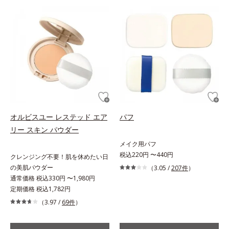
オルビスユー レステッド エア
パフ
リー スキン パウダー
メイク用パフ
税込220円 〜440円
クレンジング不要！肌を休めたい日
の美肌パウダー
（3.05 /
207件
）
通常価格 税込330円 〜1,980円
定期価格 税込1,782円
（3.97 /
69件
）