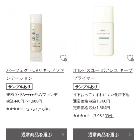
パーフェクトUVリキッドファ
オルビスユー ポアレス キープ
ンデーション
プライマー
サンプルあり
サンプルあり
SPF50・PA++++のUVファンデ
うるおってくずれにくい化粧下地
税込440円 〜1,980円
通常価格 税込1,760円
定期価格 税込1,584円
（3.78 /
716件
）
（3.96 /
93件
）
通常商品を選ぶ
通常商品を選ぶ