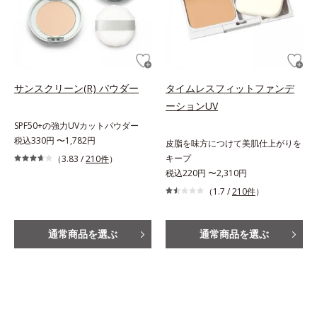
サンスクリーン(R) パウダー
タイムレスフィットファンデ
ーションUV
SPF50+の強力UVカットパウダー
税込330円 〜1,782円
皮脂を味方につけて美肌仕上がりを
キープ
（3.83 /
210件
）
税込220円 〜2,310円
（1.7 /
210件
）
通常商品を選ぶ
通常商品を選ぶ