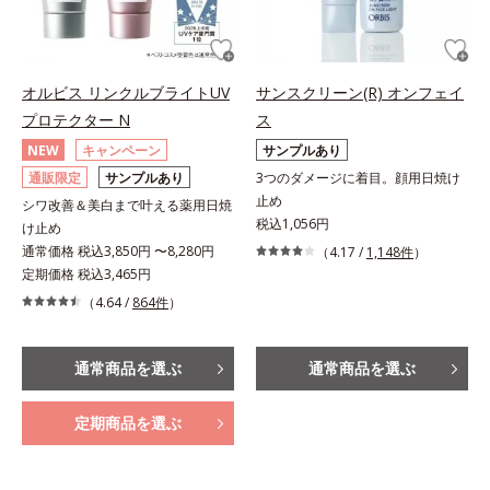
オルビス リンクルブライトUV
サンスクリーン(R) オンフェイ
プロテクター N
ス
NEW
キャンペーン
サンプルあり
通販限定
サンプルあり
3つのダメージに着目。顔用日焼け
止め
シワ改善＆美白まで叶える薬用日焼
税込1,056円
け止め
通常価格 税込3,850円 〜8,280円
（4.17 /
1,148件
）
定期価格 税込3,465円
（4.64 /
864件
）
通常商品を選ぶ
通常商品を選ぶ
定期商品を選ぶ