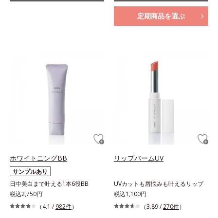
定期商品を選ぶ
ホワイトニングBB
リップバームUV
サンプルあり
日中美白まで叶える1本6役BB
UVカットも唇悩みも叶えるリップ
税込2,750円
税込1,100円
（4.1 /
982件
）
（3.89 /
270件
）