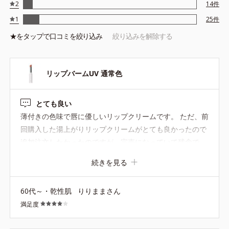
2
14
件
1
25
件
★を
タップ
で口コミを絞り込み
絞り込みを解除する
リップバームUV 通常色
とても良い
薄付きの色味で唇に優しいリップクリームです。 ただ、前
回購入した湯上がりリップクリームがとても良かったので
追加注文したかったのですが、完売になっていて残念で
す。 湯上がりリップの再販か、定番化して欲しいです。さ
続きを見る
さっとつけて口紅ほど気張らず、でも口元に色味を加えて
顔がパッと明るくなり、お気に入りでした。
60代～・乾性肌
りりままさん
満足度