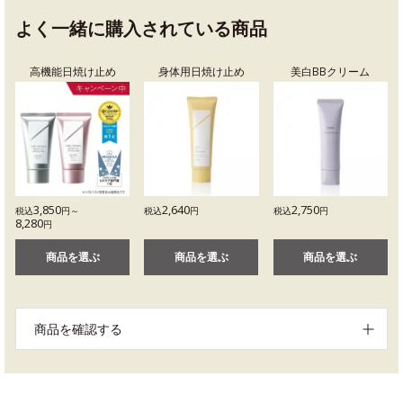
よく一緒に購入されている商品
高機能日焼け止め
身体用日焼け止め
美白BBクリーム
3,850
2,640
2,750
税込
円～
税込
円
税込
円
8,280
円
商品を選ぶ
商品を選ぶ
商品を選ぶ
商品を確認する