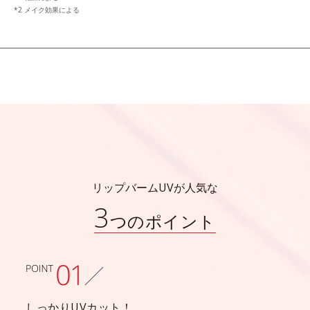
*2 メイク効果による
リップバームUVが人気な
3
つのポイント
しっかりUVカット！