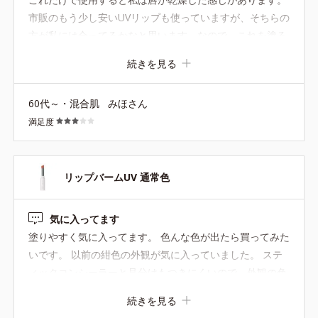
市販のもう少し安いUVリップも使っていますが、そちらの
方が私には合ってるかなと思います。なので、これを塗る
前に他社リップを塗ってから使っています。UVカット効果
続きを見る
は感じられているので とりあえず一本全部使い切ってまた
次回の購入を考えようと思っています。
60代～・混合肌
みほさん
満足度
リップバームUV 通常色
気に入ってます
塗りやすく気に入ってます。 色んな色が出たら買ってみた
いです。 以前の紺色の外観が気に入っていました。 ステ
ィックコンシーラーと見分けもつきにくいので、外観の色
を変えてほしいです。
続きを見る