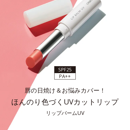
SPF25
PA++
唇の日焼け＆お悩みカバー！
ほんのり色づくUVカットリップ
リップバームUV