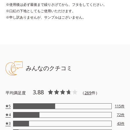
※使用後は必ず最後まで繰りさげてから、フタをしてください。
※口紅の下地としてもご使用いただけます。
●無香料 ●酸化しやすい油分不使用 ●紫外線吸収剤不使用
※申し訳ありませんが、サンプルはございません。
●キサンテン系色素不使用 ●特殊コーティング処理色素*1使用
●加水分解コラーゲン＝唇にうるおいを与えキメを整える保湿成分
●リッププロテクト成分*2＝唇にうるおいを与え保護する保湿成分
●ゲットウ葉エキス、シャクヤクエキス*3、テンニンカエキス*4＝
植物性保湿成分
●SPF25 PA++
*1トリエトキシカプリリルシラン
*2ラウロイルグルタミン酸ジ（フィトステリル／オクチルドデシ
みんなのクチコミ
ル）、ステアロイルグルタミン酸2Na
*3シャクヤク根エキス
*4テンニンカ果実エキス
※アレルギーテスト済＝全ての方にアレルギーが起こらないという
3.88
平均満足度
（
269
件）
ことではありません。
5
115
件
4
72
件
3
43
件