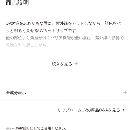
商品説明
UV対策を忘れがちな唇に。紫外線をカットしながら、顔色をパ
ッと明るく見せるUVカットリップです。
他の部位より角層が薄くバリア機能が低い唇は、紫外線の影響で
乾燥を引き起こしがち。
そこでSPF25・PA++のUVカット効果のあるリップクリームで、
顔だけでなく唇もしっかりUV対策しましょう。
続きを見る
2種類の保湿成分（加水分解コラーゲン、ゲットウ葉エキス）を
配合しているから、カサつき・くすみ(*)などの乾燥悩みも解決
＆うるおい長持ち。
全成分表示
通常色は、どんな肌色にも似合うカラーで、唇を美しく魅せなが
らケアします。マスクに色移りしにくいので、気兼ねなく使えま
リップバームUVの商品Q&Aを見る
す。口紅の下地としてもおすすめです。
※2～3mm繰り出してご使用ください。