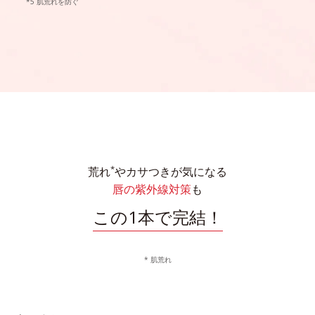
肌荒れを防ぐ
*
荒れ
やカサつきが気になる
唇の紫外線対策
も
この1本で完結！
* 肌荒れ