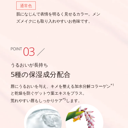
通常色
肌になじんで表情を明るく見せるカラー。
メン
ズメイクにも取り入れやすいお色味です。
うるおいが長持ち
5種の保湿成分配合
*1
唇にうるおいを与え、キメを整える加水分解コラーゲン
と乾燥を防ぐゲットウ葉エキスをプラス。
*5
荒れやすい唇もしっかりケア
します。