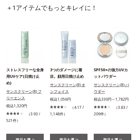
＋1アイテムでもっとキレイに！
ストレスフリーな全身
3つのダメージに着
SPF50+の強力UVカ
用UVケア(日焼け止
目。顔用日焼け止め
ットパウダー
め)
サンスクリーン(R) オ
サンスクリーン(R) パ
サンスクリーン(R) フ
ンフェイス
ウダー
リーエンス
税込1,056円
税込330円～1,782円
税込1,320円
（4.17 /
（3.83 /
（3.93 /
1,148件）
209件）
521件）
商品を選ぶ
商品を選ぶ
商品を選ぶ