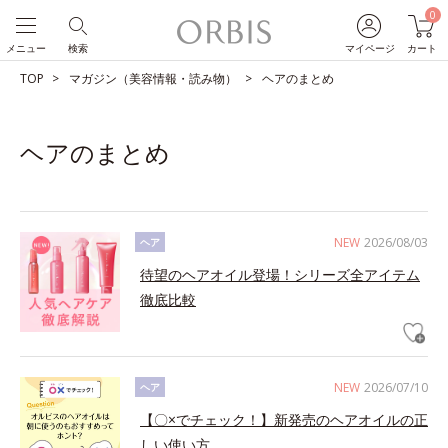
0
メニュー
検索
マイページ
カート
TOP
マガジン（美容情報・読み物）
ヘアのまとめ
ヘアのまとめ
NEW
2026/08/03
ヘア
待望のヘアオイル登場！シリーズ全アイテム
徹底比較
NEW
2026/07/10
ヘア
【〇×でチェック！】新発売のヘアオイルの正
しい使い方