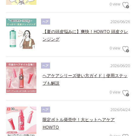
0 view
2026/06/26
ヘア
【夏の頭皮悩みに】爽快！HOWTO 頭皮クレ
ンジング
0 view
2026/06/20
ヘア
ヘアケアシリーズ使い方ガイド｜使用ステッ
プも解説
0 view
2026/04/24
ヘア
限定ボトル発売中！大ヒットヘアケア
HOWTO