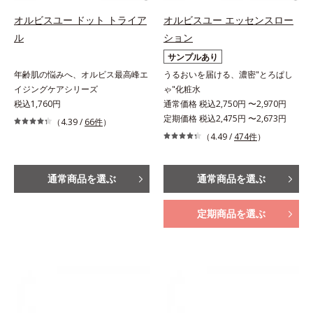
オルビスユー ドット トライア
オルビスユー エッセンスロー
ル
ション
サンプルあり
年齢肌の悩みへ、オルビス最高峰エ
うるおいを届ける、濃密"とろぱし
イジングケアシリーズ
ゃ"化粧水
税込1,760円
通常価格 税込2,750円 〜2,970円
定期価格 税込2,475円 〜2,673円
（4.39 /
66件
）
（4.49 /
474件
）
通常商品を選ぶ
通常商品を選ぶ
定期商品を選ぶ