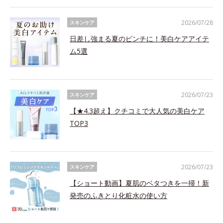
2026/07/28
スキンケア
日差し強まる夏のピンチに！美白ケアアイテ
ム5選
2026/07/23
スキンケア
【★4.3超え】クチコミで大人気の美白ケア
TOP3
2026/07/23
スキンケア
【ショート動画】夏肌のベタつきを一掃！新
発売のふきとり化粧水の使い方