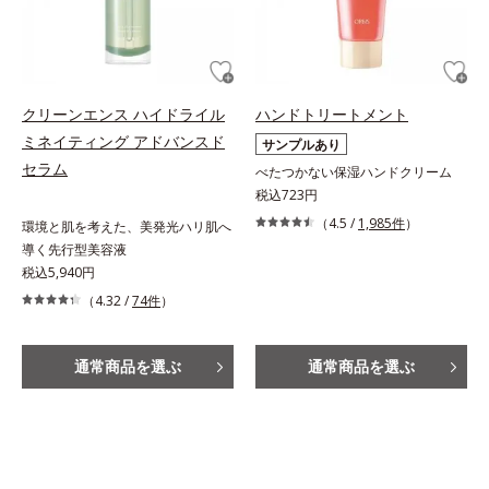
クリーンエンス ハイドライル
ハンドトリートメント
ミネイティング アドバンスド
サンプルあり
セラム
べたつかない保湿ハンドクリーム
税込723円
（4.5 /
1,985件
）
環境と肌を考えた、美発光ハリ肌へ
導く先行型美容液
税込5,940円
（4.32 /
74件
）
通常商品を選ぶ
通常商品を選ぶ