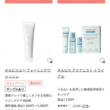
オルビスユー フォーミングウ
オルビス アクアニスト トライ
ォッシュ
アル
キャンペーン
通販限定
サンプルあり
うるおいを追求した敏感肌用保湿ス
キンケア
濃密クレイで優しくオフする初期エ
税込1,100円
イジングケア洗顔料
通常価格 税込1,980円 〜3,980円
（3.59 /
27件
）