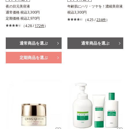
夜の目元美容液
年齢肌にハリ・ツヤを！濃縮美容液
通常価格 税込3,300円
税込3,300円
定期価格 税込2,970円
（4.25 /
234件
）
（4.28 /
172件
）
通常商品を選ぶ
通常商品を選ぶ
定期商品を選ぶ