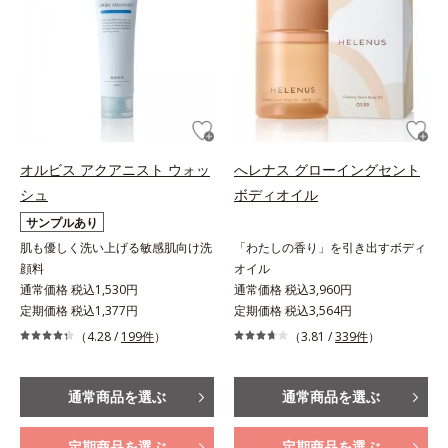
オルビス アクアニスト ウォッ
へレナス グローイングセント
シュ
ボディオイル
サンプルあり
肌も優しく洗い上げる敏感肌向け洗
「わたしの香り」を引き出すボディ
顔料
オイル
通常価格 税込1,530円
通常価格 税込3,960円
定期価格 税込1,377円
定期価格 税込3,564円
（4.28 /
199件
）
（3.81 /
339件
）
通常商品を選ぶ
通常商品を選ぶ
定期商品を選ぶ
定期商品を選ぶ