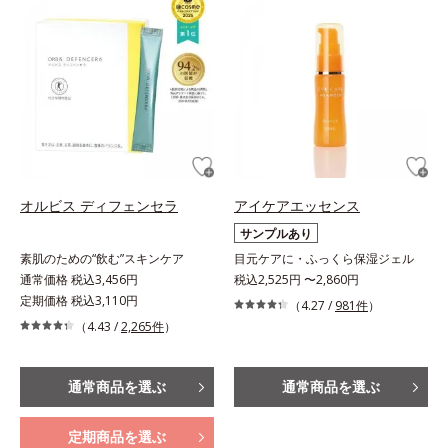
オルビス ディフェンセラ
アイケアエッセンス
サンプルあり
素肌のための“飲む”スキンケア
目元ケアに・ふっくら保湿ジェル
通常価格 税込3,456円
税込2,525円 〜2,860円
定期価格 税込3,110円
（4.27 /
981件
）
（4.43 /
2,265件
）
通常商品を選ぶ
通常商品を選ぶ
定期商品を選ぶ