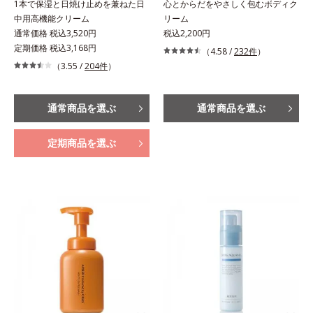
1本で保湿と日焼け止めを兼ねた日
心とからだをやさしく包むボディク
中用高機能クリーム
リーム
通常価格 税込3,520円
税込2,200円
定期価格 税込3,168円
（4.58 /
232件
）
（3.55 /
204件
）
通常商品を選ぶ
通常商品を選ぶ
定期商品を選ぶ