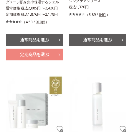
ジングケアシリーズ
ダメージ肌を集中保湿するジェル
税込1,320円
通常価格 税込2,085円 〜2,420円
定期価格 税込1,876円 〜2,178円
（3.89 /
64件
）
（4.53 /
910件
）
通常商品を選ぶ
通常商品を選ぶ
定期商品を選ぶ