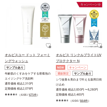
オルビスユー ドット フォーミ
オルビス リンクルブライトUV
ングウォッシュ
プロテクター N
サンプルあり
NEW
キャンペーン
年齢肌のくすみをケアする密着泡の
通販限定
サンプルあり
エイジングケア洗顔料
シワ改善＆美白まで叶える薬用日焼
通常価格 税込2,310円
け止め
定期価格 税込2,079円
通常価格 税込3,850円 〜8,280円
定期価格 税込3,465円
（4.66 /
675件
）
（4.64 /
864件
）