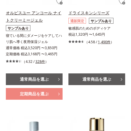
オルビスユー アンコール ナイ
ドライスキンシリーズ
トクリーミージェル
通販限定
サンプルあり
サンプルあり
敏感肌のためのボディケア
税込1,320円 〜1,645円
寝ている間にダメージをケアしてハ
リ肌へ導く夜用保湿ジェル
（4.58 /
1,490件
）
通常価格 税込3,520円 〜3,850円
定期価格 税込3,168円 〜3,465円
（4.32 /
328件
）
通常商品を選ぶ
通常商品を選ぶ
定期商品を選ぶ