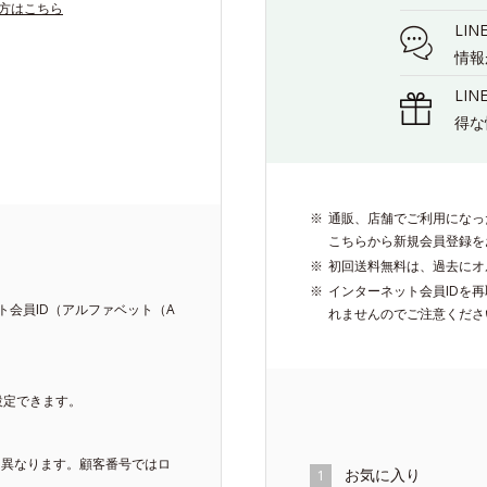
い方はこちら
LI
情報
LI
得な
通販、店舗でご利用になっ
こちらから新規会員登録を
初回送料無料は、過去にオ
インターネット会員IDを
会員ID（アルファベット（A
れませんのでご注意くださ
設定できます。
は異なります。顧客番号ではロ
お気に入り
1