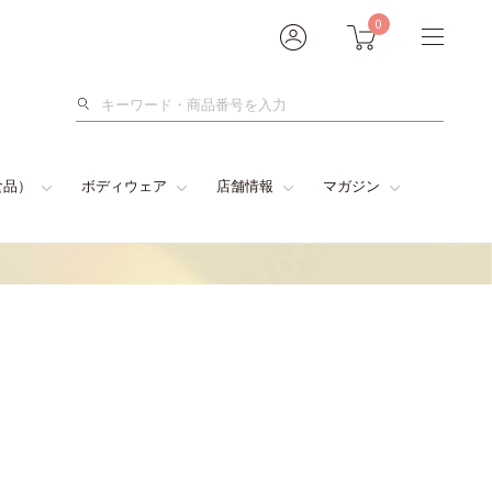
0
検
索
食品）
ボディウェア
店舗情報
マガジン