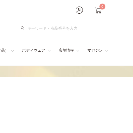
0
検
索
食品）
ボディウェア
店舗情報
マガジン