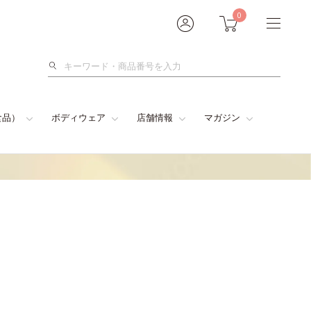
0
検
索
食品）
ボディウェア
店舗情報
マガジン