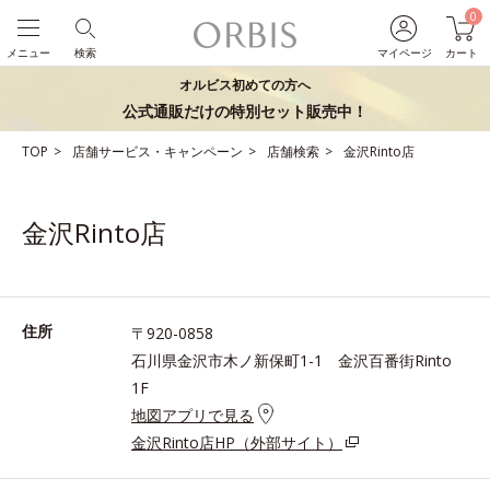
0
メニュー
検索
マイページ
カート
オルビス初めての方へ
公式通販だけの特別セット販売中！
TOP
店舗サービス・キャンペーン
店舗検索
金沢Rinto店
金沢Rinto店
住所
〒920-0858
石川県金沢市木ノ新保町1-1 金沢百番街Rinto
1F
地図アプリで見る
金沢Rinto店HP（外部サイト）