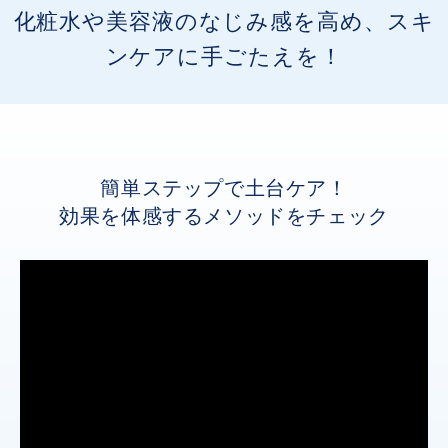
化粧水や美容液のなじみ感を高め、スキ
ンケアに手ごたえを！
簡単ステップで土台ケア！
効果を体感するメソッドをチェック