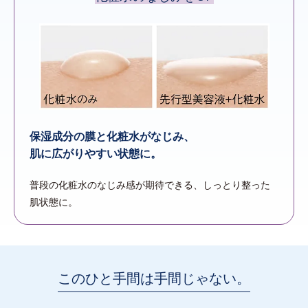
保湿成分の膜と化粧水がなじみ、
肌に広がりやすい状態に。
普段の化粧水のなじみ感が期待できる、しっとり
整った
肌状態に。
このひと手間は手間じゃない。