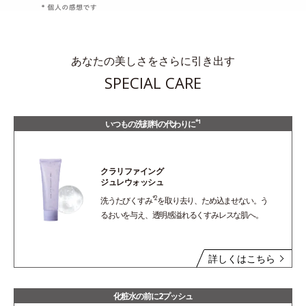
あなたの美しさをさらに引き出す
SPECIAL CARE
*1
いつもの洗顔料の代わりに
クラリファイング
ジュレウォッシュ
*2
洗うたびくすみ
を取り去り、ため込ませない。う
るおいを与え、透明感溢れるくすみレスな肌へ。
詳しくはこちら
化粧水の前に2プッシュ