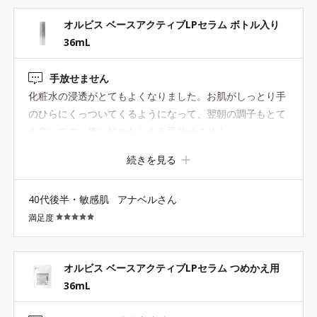
オルビス ベースアクティブLPセラム ボトル入り
36mL
手放せません
化粧水の浸透がとてもよくなりました。お肌がしっとり手
のひらにくっついてくるようになって、翌朝の調子もとて
も良いです。使い始めたらもう手放せません。
続きを見る
40代後半・敏感肌
アナベルさん
満足度
オルビス ベースアクティブLPセラム つめかえ用
36mL