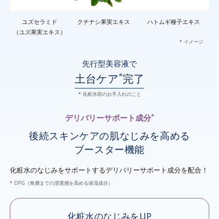
ハトムギ種子エキス
ユズセラミド
クチナシ果実エキス
（ユズ果実エキス）
* イメージ
先行型美容液で
*
土台ケア
完了
* 化粧水前のお手入れのこと
*
デリバリーサポート成分
後続スキンケアの肌なじみを高める
ブースター機能
化粧水のなじみをサポートするデリバリーサポート成分を配合！
* DPG（角層までの浸透感を高める保湿成分）
化粧水のなじみをUP