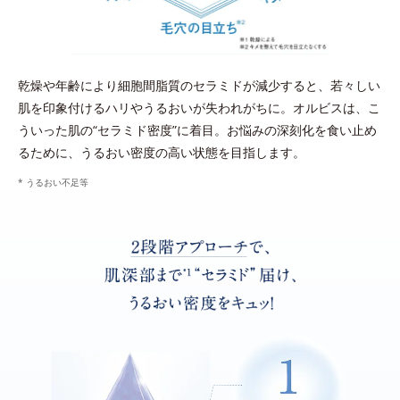
乾燥や年齢により細胞間脂質のセラミドが減少すると、若々しい
肌を印象付けるハリやうるおいが失われがちに。オルビスは、こ
ういった肌の“セラミド密度”に着目。お悩みの深刻化を食い止め
るために、うるおい密度の高い状態を目指します。
* うるおい不足等