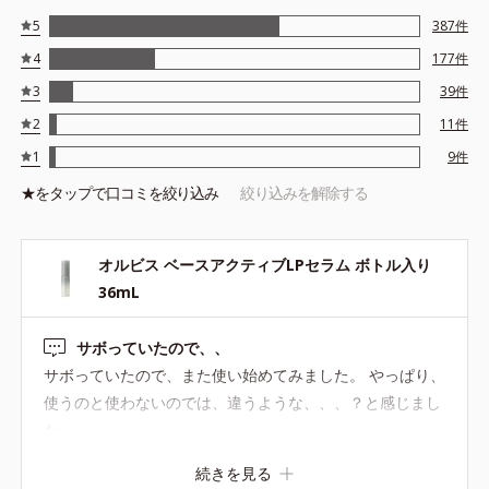
5
387
件
●無油分、無香料、無着色 ●弱酸性 ●アルコールフリー
4
177
件
●ナノセラミドバイオLPカプセル*1配合＝うるおいを与え、うるお
いに満ちた肌をサポートする複合保湿成分
3
39
件
●モイストスムース成分*2配合＝キメを整え、肌をなめらかにする
2
11
件
複合保湿成分
●デリバリーサポート成分*3配合＝浸透感を高める保湿成分
1
9
件
★を
タップ
で口コミを絞り込み
絞り込みを解除する
*1 クチナシ果実エキス、ハトムギ種子エキス、ユズ果実エキス、水
添レシチン、フィトステロールズ、（Ｃ１２－２０）アルキルグル
コシド、BG、水
オルビス ベースアクティブLPセラム ボトル入り
*2 アルニカ花エキス、BG、水
*3 DPG
36mL
※アレルギーテスト済＝全ての方にアレルギーが起こらないという
ことではありません。
サボっていたので、、
サボっていたので、また使い始めてみました。 やっぱり、
使うのと使わないのでは、違うような、、、？と感じまし
た。
続きを見る