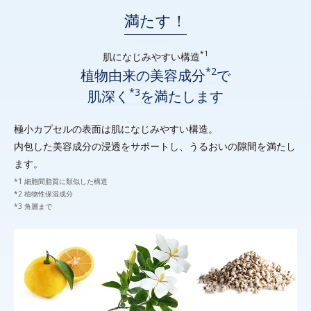
満たす！
*1
肌になじみやすい構造
*2
植物由来の美容成分
で
*3
肌深く
を満たします
極小カプセルの表面は肌になじみやすい構造。
内包した美容成分の浸透をサポートし、うるおいの隙間を満たし
ます。
*1 細胞間脂質に類似した構造
*2 植物性保湿成分
*3 角層まで