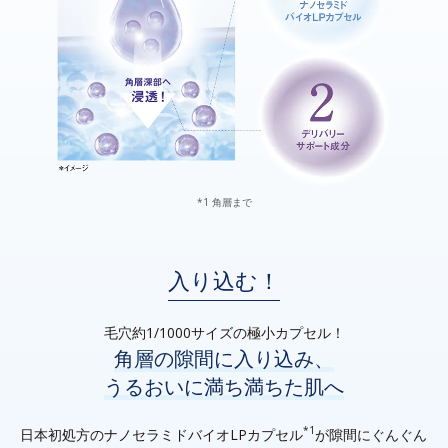
*1 角層まで
入り込む！
毛穴約1/1000サイズの極小カプセル！
角層の隙間に入り込み、
うるおいに満ち満ちた肌へ
*1
日本初処方のナノセラミドバイオLPカプセル
が隙間にぐんぐん