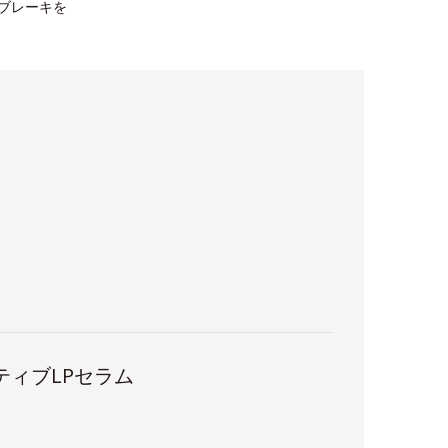
にブレーキを
ティブLPセラム