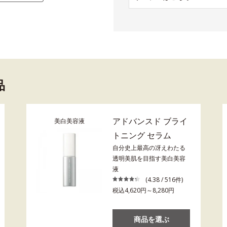
品
アドバンスド ブライ
美白美容液
トニング セラム
自分史上最高の冴えわたる
透明美肌を目指す美白美容
液
(4.38 / 516件)
税込4,620円～8,280円
商品を選ぶ