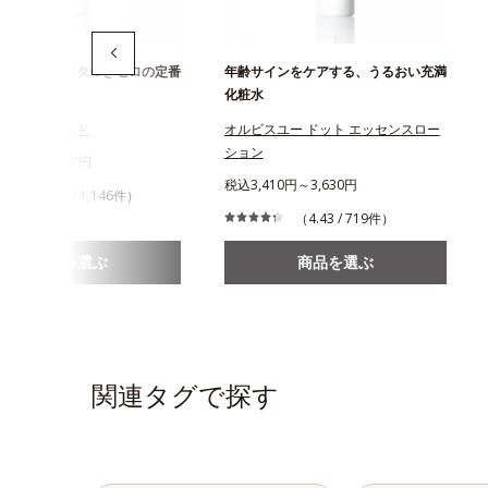
と即落ち！ベタつきゼロの定番
年齢サインをケアする、うるおい充満
ンジング
化粧水
ジングリキッド
オルビスユー ドット エッセンスロー
ション
268円～1,467円
税込3,410円～3,630円
（4.47 / 1,146件）
（4.43 / 719件）
商品を選ぶ
商品を選ぶ
関連タグで探す