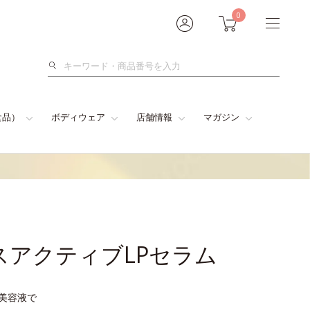
0
検
索
食品）
ボディウェア
店舗情報
マガジン
スアクティブLPセラム
型美容液で