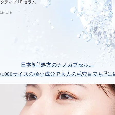
クティブ LP セラム
乱れによる
*1
日本初
処方のナノカプセル。
*2
/1000サイズの極小成分で
大人の毛穴目立ち
に