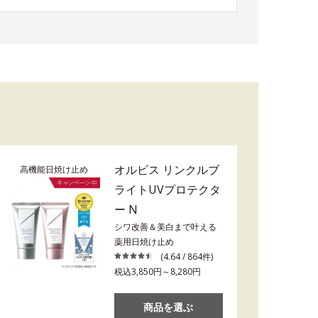
オルビス リンクルブ
高機能日焼け止め
ライトUVプロテクタ
ー N
シワ改善＆美白まで叶える
薬用日焼け止め
(4.64 / 864件)
税込3,850円～8,280円
商品を選ぶ