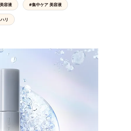
 美容液
#集中ケア 美容液
 ハリ