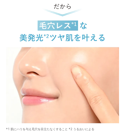
*1 肌にハリを与え毛穴を目立たなくすること *2 うるおいによる