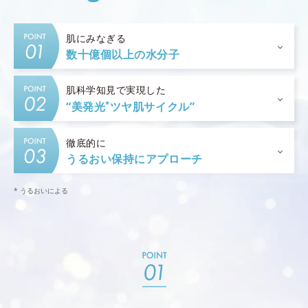
肌にみなぎる
数十億個以上の水分子
肌科学知見で実現した
*
“美発光
ツヤ肌サイクル”
徹底的に
うるおい保持にアプローチ
* うるおいによる