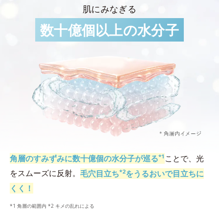
肌にみなぎる
数十億個以上の水分子
*1
角層のすみずみに数十億個の水分子が巡る
ことで、光
*2
をスムーズに反射。
毛穴目立ち
をうるおいで目立ちに
くく！
*1 角層の範囲内 *2 キメの乱れによる