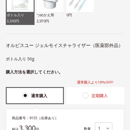
ボトル入り
つめかえ用
0円
3,300円
2,970円
オルビスユー ジェルモイスチャライザー（医薬部外品）
ボトル入り 50g
購入方法を選択してください。
通常購入より10%OFF!
通常購入
定期購入
商品番号：
9155
［在庫あり］
3,300
数量
税込
円