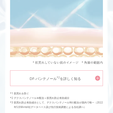
*2
DF-パンテノール
を詳しく知る
肌荒れを防ぐ
デクスパンテノールＷ配合＝肌荒れ防止有効成分
肌荒れ防止有効成分として、デクスパンテノールWの配合が国内で唯一（2022
年5月Mintel社データベース及び先行技術調査による当社調べ）