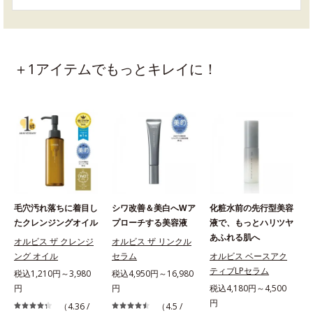
＋1アイテムでもっとキレイに！
毛穴汚れ落ちに着目し
シワ改善＆美白へWア
化粧水前の先行型美容
たクレンジングオイル
プローチする美容液
液で、もっとハリツヤ
あふれる肌へ
オルビス ザ クレンジ
オルビス ザ リンクル
ング オイル
セラム
オルビス ベースアク
ティブLPセラム
税込1,210円～3,980
税込4,950円～16,980
円
円
税込4,180円～4,500
税
円
（4.36 /
（4.5 /