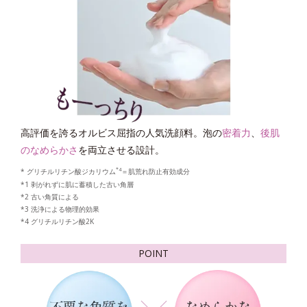
高評価を誇るオルビス屈指の人気洗顔料。泡の
密着力
、
後肌
のなめらかさ
を両立させる設計。
*4
* グリチルリチン酸ジカリウム
＝肌荒れ防止有効成分
*1 剥がれずに肌に蓄積した古い角層
*2 古い角質による
*3 洗浄による物理的効果
*4 グリチルリチン酸2K
POINT