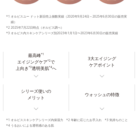
オルビスユー ドット新旧売上個数実績（2020年9月24日～2025年6月30日の販売実
績）
2025年7月22日時点（オルビス調べ）
オルビス内スキンケアシリーズ別2023年1月1日〜2023年6月30日の販売実績
最高峰
*1
3大エイジング
エイジングケア
で
*2
ケアポイント
上向き
透明美肌
へ
*3
*4
シリーズ使いの
ウォッシュの特徴
メリット
*1 オルビススキンケアシリーズ内保湿力 *2 年齢に応じたお手入れ *3 気持ちのこと
*4 うるおいによる透明感のある肌