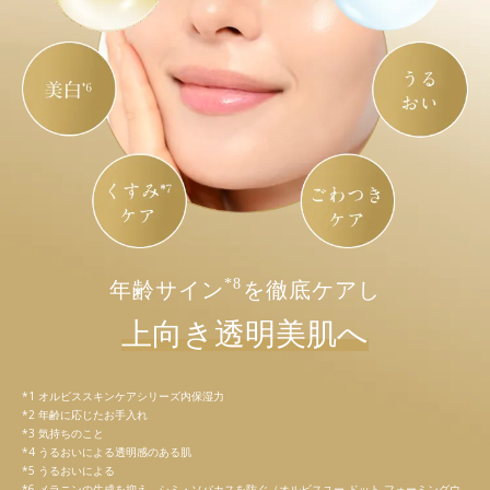
*8
年齢サイン
を徹底ケアし
上向き透明美肌へ
オルビススキンケアシリーズ内保湿力
年齢に応じたお手入れ
気持ちのこと
うるおいによる透明感のある肌
うるおいによる
メラニンの生成を抑え、シミ・ソバカスを防ぐ（オルビスユー ドット フォーミングウ