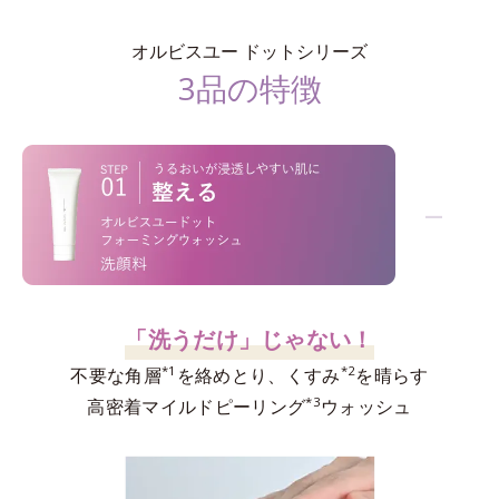
オルビスユー ドットシリーズ
3品の特徴
−
「洗うだけ」じゃない！
*1
*2
不要な角層
を絡めとり、くすみ
を晴らす
*3
高密着マイルドピーリング
ウォッシュ