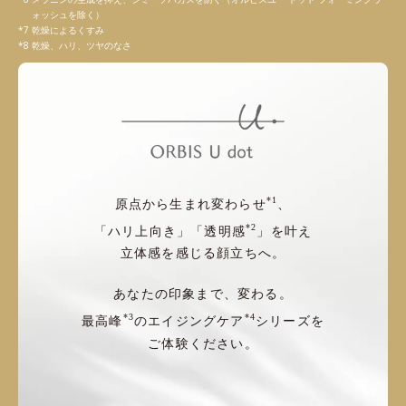
ォッシュを除く）
乾燥によるくすみ
乾燥、ハリ、ツヤのなさ
*1
原点から生まれ変わらせ
、
*2
「ハリ上向き」「透明感
」を叶え
立体感を感じる顔立ちへ。
あなたの印象まで、変わる。
*3
*4
最高峰
のエイジングケア
シリーズを
ご体験ください。