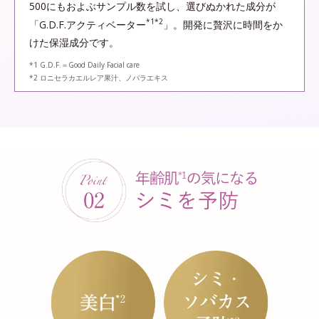
500にもおよぶサンプル数を試し、選びぬかれた成分が
*1*2
「G.D.F.アクティベーター
」。開発に贅沢に時間をか
けた保湿成分です。
*1 G.D.F.＝Good Daily Facial care
*2 ロニセラカエルレア果汁、ノバラエキス