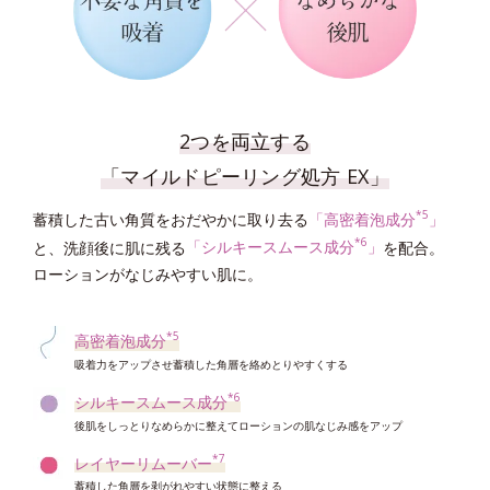
2つを両立する
「マイルドピーリング処方 EX」
*5
蓄積した古い角質をおだやかに取り去る
「高密着泡成分
」
*6
と、洗顔後に肌に残る
「シルキースムース成分
」
を配合。
ローションがなじみやすい肌に。
*5
高密着泡成分
吸着力をアップさせ蓄積した角層を絡めとりやすくする
*6
シルキースムース成分
後肌をしっとりなめらかに整えてローションの肌なじみ感をアップ
*7
レイヤーリムーバー
蓄積した角層を剥がれやすい状態に整える