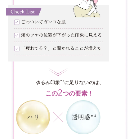
*3
ゆるみ印象
に足りないのは、
2
この
つの要素！