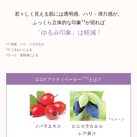
若々しく見える肌には透明感、ハリ・弾力感が。
*3
ふっくら立体的な印象
が宿れば
「ゆるみ印象」は軽減！
乾燥、ハリ、ツヤのなさ
うるおいによる
ハリ・透明感による
*1*2
G.D.F.アクティベーター
とは？