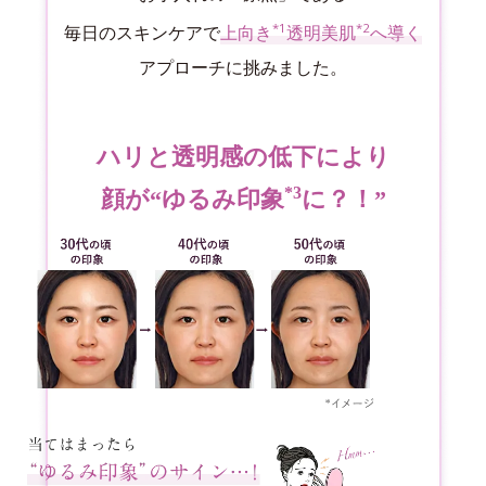
*1
*2
毎日のスキンケアで
上向き
透明美肌
へ導く
アプローチに挑みました。
ハリと透明感の低下により
*3
顔が“ゆるみ印象
に？！”