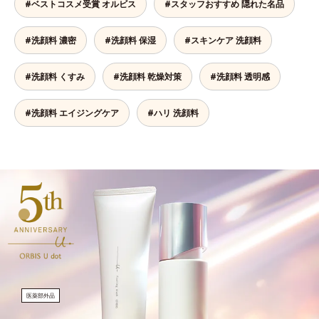
#ベストコスメ受賞 オルビス
#スタッフおすすめ 隠れた名品
#洗顔料 濃密
#洗顔料 保湿
#スキンケア 洗顔料
#洗顔料 くすみ
#洗顔料 乾燥対策
#洗顔料 透明感
#洗顔料 エイジングケア
#ハリ 洗顔料
医薬部外品