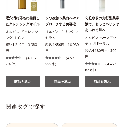
毛穴汚れ落ちに着目し
シワ改善＆美白へWア
化粧水前の先行型美容
たクレンジングオイル
プローチする美容液
液で、もっとハリツヤ
あふれる肌へ
オルビス ザ クレンジ
オルビス ザ リンクル
ング オイル
セラム
オルビス ベースアク
ティブLPセラム
税込1,210円～3,980
税込4,950円～16,980
円
円
税込4,180円～4,500
税
円
（4.36 /
（4.5 /
792件）
555件）
（4.48 /
623件）
商品を選ぶ
商品を選ぶ
商品を選ぶ
関連タグで探す