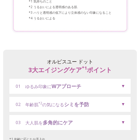
気持ちのこと
うるおいによる透明感のある肌
ハリと透明感の低下により立体感のない印象になること
うるおいによる
オルビスユー ドット
*1
3大エイジングケア
ポイント
Wアプローチ
01
ゆるみ印象に
シミを予防
*2
02
年齢肌
の気になる
多角的にケア
03
大人肌を
年齢に応じたお手入れ