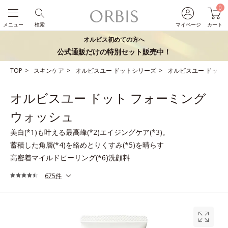
0
メニュー
検索
マイページ
カート
オルビス初めての方へ
公式通販だけの特別セット販売中！
TOP
スキンケア
オルビスユー ドットシリーズ
オルビスユー ドット
オルビスユー ドット フォーミング
ウォッシュ
美白(*1)も叶える最高峰(*2)エイジングケア(*3)。
蓄積した角層(*4)を絡めとりくすみ(*5)を晴らす
高密着マイルドピーリング(*6)洗顔料
675件