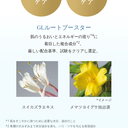
GLルートブースター
*4
肌のうるおいとエネルギーの巡り
に
*2
着目した複合成分
。
厳しい配合基準、試験をクリアし選定。
肌をすこやかに保つために必要な水分、油分のこと
角層のすみずみまで水分油分を保ち、ハリ・ツヤを与える保湿成分