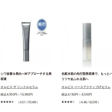
シワ改善＆美白へWアプローチする美
化粧水前の先行型美容液で、もっと
容液
リツヤあふれる肌へ
オルビス ザ リンクルセラム
オルビス ベースアクティブLPセラム
税込4,950円～16,980円
税込4,180円～4,500円
（4.51 / 554件）
（4.48 / 623件）