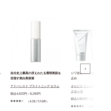
ハ
自分史上最高の冴えわたる透明美肌を
シワ改善＆美白まで叶える薬
目指す美白美容液
止め
アドバンスド ブライトニング セラム
オルビス リンクルブライトU
クター N
税込4,620円～8,280円
税込3,850円～8,280円
（4.38 / 516件）
（4.64 / 863件）