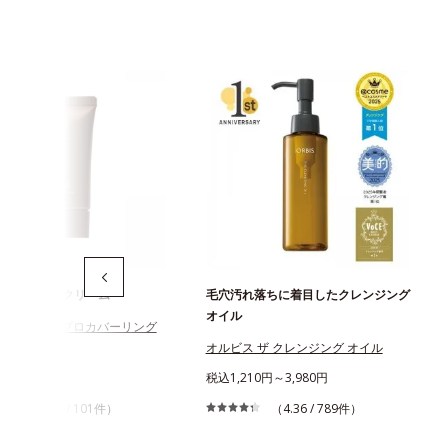
のためのBBクリーム
毛穴汚れ落ちに着目したクレンジング
オイル
スアンバー プロカバーリング
オルビス ザ クレンジング オイル
970円
税込1,210円～3,980円
（3.95 / 101件）
（4.36 / 789件）