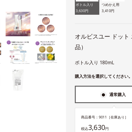
ボトル入り
つめかえ用
3,630円
3,410円
オルビスユー ドット
品）
ボトル入り 180mL
購入方法を選択してください
通常購入
商品番号：
9011
［在庫あり］
3,630
税込
円