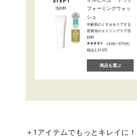
STEP1
フォーミングウォッ
洗顔料
シュ
年齢肌のくすみをケアする
密着泡のエイジングケア洗
顔料
(4.66 / 675件)
税込2,310円
商品を選ぶ
＋1アイテムでもっとキレイに！