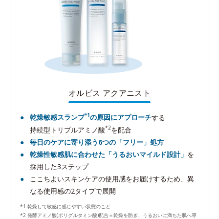
オルビス アクアニスト
*1
乾燥敏感スランプ
の原因にアプローチ
する
*2
持続型トリプルアミノ酸
を配合
毎日のケアに寄り添う6つの「フリー」処方
乾燥性敏感肌に合わせた「うるおいマイルド設計」
を
採用した3ステップ
ここちよいスキンケアの使用感をお届けするため、異
なる使用感の2タイプで展開
*1 乾燥して敏感に感じやすい状態のこと
*2 発酵アミノ酸(ポリグルタミン酸)配合＝乾燥を防ぎ、うるおいに満ちた肌へ導