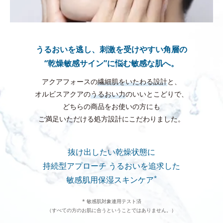
うるおいを逃し、刺激を受けやすい角層の
“乾燥敏感サイン”に悩む敏感な肌へ。
アクアフォースの
繊細肌をいたわる設計
と、
オルビスアクアの
うるおい力
のいいとこどりで、
どちらの商品をお使いの方にも
ご満足いただける処方設計にこだわりました。
抜け出したい乾燥状態に
持続型アプローチ
うるおいを追求した
*
敏感肌用保湿スキンケア
* 敏感肌対象連用テスト済
（すべての方のお肌に合うということではありません。）