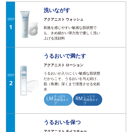
洗いながす
アクアニスト ウォッシュ
STEP
1
刺激を感じやすい敏感な肌状態で
も、きめ細かい弾力泡で優しく洗い
上げる洗顔料
うるおいで満たす
アクアニスト ローション
うるおいが入りにくい敏感な肌状態
STEP
だからこそ、うるおいを与え続け、
2
肌（角層）深くまで浸透させる化粧
水
さっぱり
しっとり
LM
RM
高保湿タイ
高保湿タイ
プ
プ
うるおいを保つ
アクアニスト モイスチャー