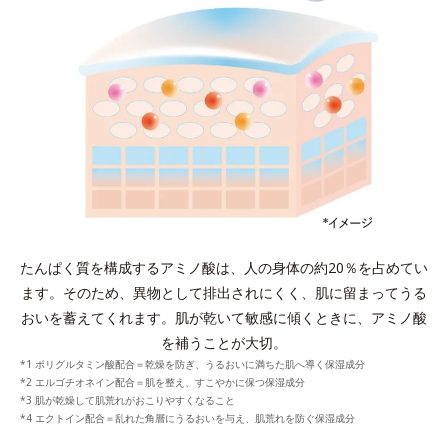
たんぱく質を構成するアミノ酸は、人の身体の約20％を占めてい
ます。
そのため、異物として排出されにくく、肌に留まってうる
おいを蓄えてくれます。
肌が乾いて敏感に傾くときに、アミノ酸
を補うことが大切。
*1 ポリグルタミン酸配合＝乾燥を防ぎ、うるおいに満ちた肌へ導く保湿成分
*2 エルゴチオネイン配合＝肌を整え、すこやかに保つ保湿成分
*3 肌が乾燥して肌荒れがおこりやすくなること
*4 エクトイン配合＝乱れた角層にうるおいを与え、肌荒れを防ぐ保湿成分