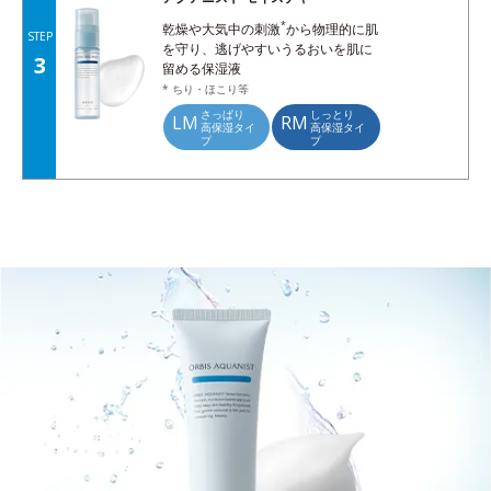
*
乾燥や大気中の刺激
から物理的に肌
STEP
を守り、逃げやすいうるおいを肌に
3
留める保湿液
* ちり・ほこり等
さっぱり
しっとり
LM
RM
高保湿タイ
高保湿タイ
プ
プ