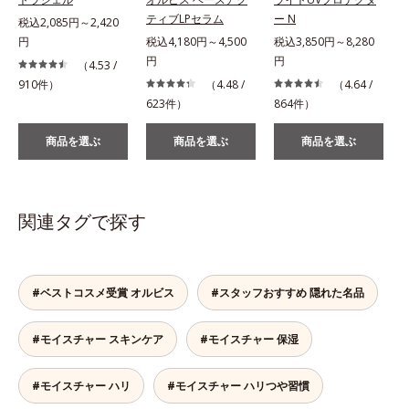
ティブLPセラム
ー N
税込2,085円～2,420
円
税込4,180円～4,500
税込3,850円～8,280
税
円
円
（4.53 /
910件）
（4.48 /
（4.64 /
623件）
864件）
2
商品を選ぶ
商品を選ぶ
商品を選ぶ
関連タグで探す
#ベストコスメ受賞 オルビス
#スタッフおすすめ 隠れた名品
#モイスチャー スキンケア
#モイスチャー 保湿
#モイスチャー ハリ
#モイスチャー ハリつや習慣