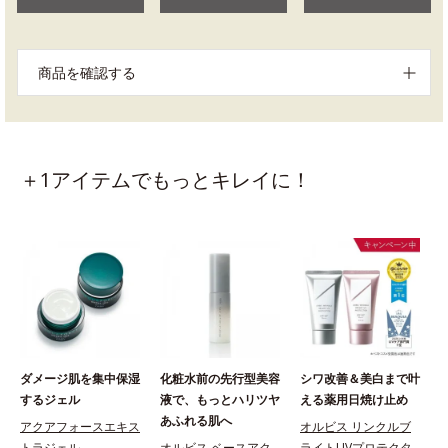
商品を確認する
＋1アイテムでもっとキレイに！
ダメージ肌を集中保湿
化粧水前の先行型美容
シワ改善＆美白まで叶
するジェル
液で、もっとハリツヤ
える薬用日焼け止め
あふれる肌へ
アクアフォースエキス
オルビス リンクルブ
トラジェル
オルビス ベースアク
ライトUVプロテクタ