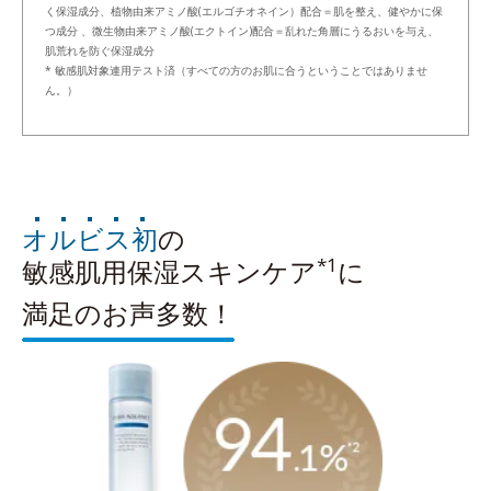
く保湿成分、植物由来アミノ酸(エルゴチオネイン）配合＝肌を整え、健やかに保
つ成分 、微生物由来アミノ酸(エクトイン)配合＝乱れた角層にうるおいを与え、
肌荒れを防ぐ保湿成分
* 敏感肌対象連用テスト済（すべての方のお肌に合うということではありませ
ん。）
オルビス初
の
*1
敏感肌用保湿スキンケア
に
満足のお声多数！