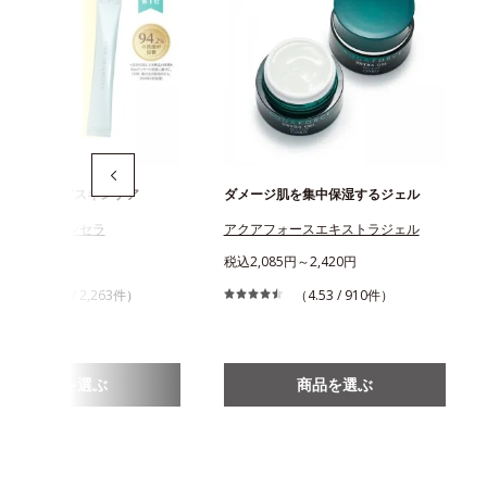
ための“飲む”スキンケア
ダメージ肌を集中保湿するジェル
ス ディフェンセラ
アクアフォースエキストラジェル
456円
税込2,085円～2,420円
（4.43 / 2,263件）
（4.53 / 910件）
商品を選ぶ
商品を選ぶ