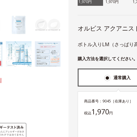
1,970円
1,970円
1
オルビス アクアニス
ボトル入りLM（さっぱり高
購入方法を選択してください
通常購入
商品番号：
9045
［在庫あり］
1,970
税込
円