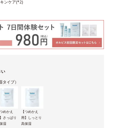
ンケア(*2)
さい
湿タイプ）
つめかえ
【つめかえ
】さっぱり
用】しっとり
保湿
高保湿