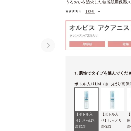
うるおいを追求した敏感肌用保湿スキ
187件
1. 肌性でタイプを選んでくだ
ボトル入りLM（さっぱり高保
【ボトル入
【ボトル入
【
り】さっぱり
り】しっとり
用
高保湿
高保湿
高