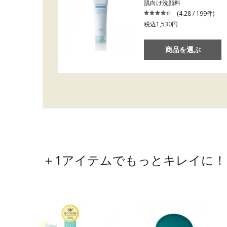
肌向け洗顔料
(4.28 / 199件)
税込1,530円
商品を選ぶ
＋1アイテムでもっとキレイに！