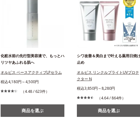
化粧水前の先行型美容液で、もっとハ
シワ改善＆美白まで叶える薬用日焼
リツヤあふれる肌へ
止め
オルビス ベースアクティブLPセラム
オルビス リンクルブライトUVプロテ
クター N
税込4,180円～4,500円
税込3,850円～8,280円
（4.48 / 623件）
（4.64 / 864件）
商品を選ぶ
商品を選ぶ