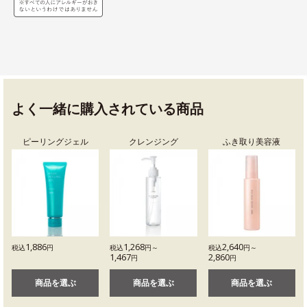
よく一緒に購入されている商品
ピーリングジェル
クレンジング
ふき取り美容液
1,886
1,268
2,640
税込
円
税込
円～
税込
円～
1,467
2,860
円
円
商品を選ぶ
商品を選ぶ
商品を選ぶ