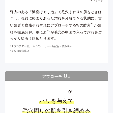
* イメージ
弾力のある「濃密ほぐし泡」で毛穴まわりの肌をときほ
ぐし、複雑に絡まりあった汚れを分解できる状態に。古
*1
い角質と皮脂それぞれにアプローチするWの酵素
が角
*2
栓を徹底分解。更に炭
が毛穴の中まで入って汚れをご
っそり吸着！絡めとります。
プロテアーゼ、パパイン、リパーゼ配合＝洗浄成分
皮脂吸収成分
02
アプローチ
が
ハリを与えて
毛穴周りの肌を引き締める