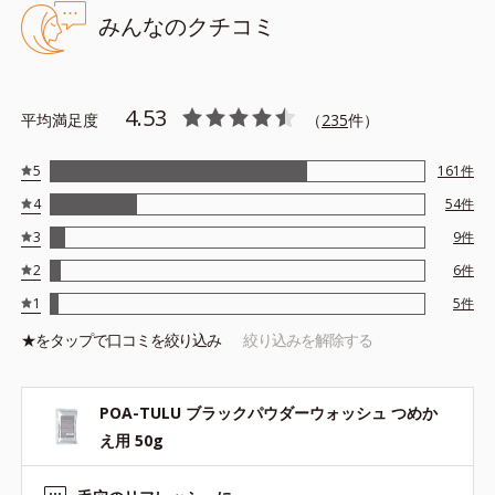
キメを整える成分
みんなのクチコミ
*5 皮脂・汚れの除去による
4.53
平均満足度
（
235
件）
●無油分、無香料、無着色 ●アルコールフリー ●泡立ちブースト処
5
161
件
方＝濃密な泡を素早く作れる造粒の処方 ●たんぱく質分解酵素*1
4
54
件
＝洗浄成分 ●皮脂分解酵素*2＝洗浄成分 ●炭吸着処方＝分解した
毛穴汚れを隅々まで絡めとる炭入りの泡処方 ●アミノ酸系洗浄成分
3
9
件
*3配合＝肌のうるおいを守りながら洗う洗浄成分 ●3種の保湿成分
2
6
件
*4 ●浸透型ビタミンC誘導体*5＝肌を引き締め、キメを整える成分
1
5
件
*1=プロテアーゼ、パパイン *2=リパーゼ *3=ココイルグリシン
★を
タップ
で口コミを絞り込み
絞り込みを解除する
Na
*4=ローヤルゼリーエキス、ヒアルロン酸Na、加水分解コラーゲ
ン *5=パルミチン酸アスコルビルリン酸3Na
POA-TULU ブラックパウダーウォッシュ つめか
※アレルギーテスト済＝全ての方にアレルギーが起こらないという
え用 50g
ことではありません。