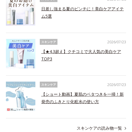
日差し強まる夏のピンチに！美白ケアアイテ
ム5選
2026/07/23
スキンケア
【★4.3超え】クチコミで大人気の美白ケア
TOP3
2026/07/23
スキンケア
【ショート動画】夏肌のベタつきを一掃！新
発売のふきとり化粧水の使い方
スキンケアの読み物一覧