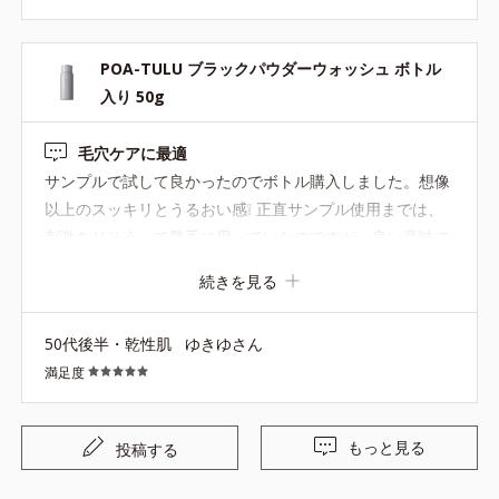
まい、洗眼後に皮膚の薄い目の下あたりがヒリヒリしたこ
とがありました。 それからは気を付けて使用しています
POA-TULU ブラックパウダーウォッシュ ボトル
が、 やはりヨゴレをしっかりめにオフできるウォッシュだ
入り 50g
と思います。 Tゾーンをすっきりさせたいときに とくに小
鼻やおでこをさっぱりしたいときに良いと思います。
毛穴ケアに最適
サンプルで試して良かったのでボトル購入しました。想像
以上のスッキリとうるおい感❕️ 正直サンプル使用までは、
刺激ありそうって勝手に思っていたのですが、良い意味で
覆されました✨ 泡立てネットでふわっふわ（ネットなしで
続きを見る
も心地よい泡）になります。 くすみ・角質ケアには、しば
らくアクアピーリングジェルを使用、現在はリフレッシン
50代後半・乾性肌
ゆきゆさん
グスキントナー・クラリファイングジュレウォッシュを使
満足度
用中です❣️ そして新たに、毛穴ケアの代表格となってくれ
ると期待できるブラックパウダーウォッシュを持てて、満
足いっぱいです。週に2回ほどこちらを使ってスペシャル
もっと見る
投稿する
ケアしようと思います♥