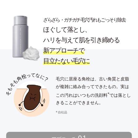
ざらざら・ガチガチ毛穴汚れもごっそり除去
ほぐして落とし、
ハリを与えて肌を引き締める
新アプローチで
目立たない毛穴に
毛穴に居座る角栓は、古い角質と皮脂
が複雑に絡み合ってできたもの。
実は
*
この汚れはいつもの洗顔料
では落とし
きることができません。
自社品
01