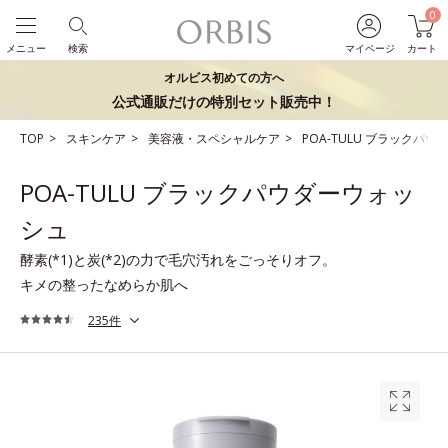
0
メニュー
検索
マイページ
カート
オルビス初めての方へ
公式通販だけの特別セット販売中！
TOP
スキンケア
美容液・スペシャルケア
POA-TULU ブラックパ
POA-TULU ブラックパウダーウォッ
シュ
酵素(*1)と炭(*2)の力で毛穴汚れをごっそりオフ。
キメの整ったなめらか肌へ
235件