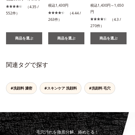
税込1,430円
税込1,430円～1,650
税
（4.35 /
円
552件）
（4.44 /
263件）
（4.3 /
270件）
商品を選ぶ
商品を選ぶ
商品を選ぶ
関連タグで探す
#洗顔料 濃密
#スキンケア 洗顔料
#洗顔料 毛穴
毛穴汚れを徹底分解、絡めとる！