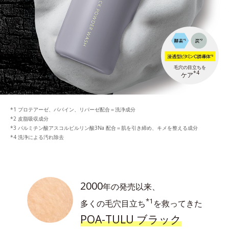
毛穴の目立ちを
*4
ケア
プロテアーゼ、パパイン、リパーゼ配合＝洗浄成分
皮脂吸収成分
パルミチン酸アスコルビルリン酸3Na 配合＝肌を引き締め、キメを整える成分
洗浄による汚れ除去
2000
年の発売以来、
*1
多くの毛穴目立ち
を救ってきた
POA-TULU ブラック