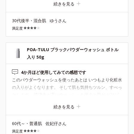
続きを見る
30代後半・混合肌
ゆうさん
満足度
POA-TULU ブラックパウダーウォッシュ ボトル
入り 50g
4か月ほど使用してみての感想です
このパウダーウォッシュを使ったあとは いつもより化粧水
の入りがよくなります。 そして肌も気持ちツルン、すべっ
とします。 洗浄力が高いウォッシュを使うと肌が ピリピ
リ、ヒリヒリ、 痒みやフキデモノが出やすいので普段はマ
続きを見る
イルドなものを選んでいます。 こちらはスペシャルケアと
して 使い始めは半月に1回、 次に10日に1回、 特段の肌ト
60代～・普通肌
佐妃仔さん
ラブルはなかったので暑くなってからは週に1回の頻度で
満足度
使っています。 短時間ですが泡を顔にのせたままにしてし