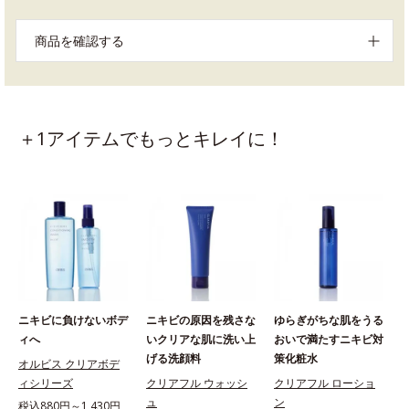
商品を確認する
＋1アイテムでもっとキレイに！
ニキビに負けないボデ
ニキビの原因を残さな
ゆらぎがちな肌をうる
ィへ
いクリアな肌に洗い上
おいで満たすニキビ対
げる洗顔料
策化粧水
オルビス クリアボデ
ィシリーズ
クリアフル ウォッシ
クリアフル ローショ
ュ
ン
税込880円～1,430円