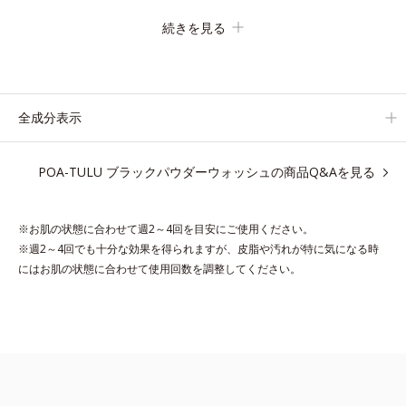
3種の酵素がたんぱく質や皮脂を溶かして分解。炭が無数の毛穴
続きを見る
に入り込み、溶けた汚れをパワフルに吸着してすっきり落としま
す。
さらに浸透型ビタミンC誘導体(*4)が汚れを取り去った毛穴を引
きしめ、キメの整ったなめらかな肌に洗い上げます。
全成分表示
ツブツブ入りのパウダーが泡立てネットのように空気を含ませる
ので、簡単に泡立てられます。
POA-TULU ブラックパウダーウォッシュの商品Q&Aを見る
濃密うるおい泡を洗い流したあとは大人の肌もつっぱりにくく、
使うたびに毛穴の目立ちにくい肌(*5)を目指せます。
性別問わずお使いいただけるので、ご夫婦やカップルでシェアす
※お肌の状態に合わせて週2～4回を目安にご使用ください。
るのもおすすめ。
※週2～4回でも十分な効果を得られますが、皮脂や汚れが特に気になる時
デコルテやヒップなど、ボディのザラつきが気になるところにも
にはお肌の状態に合わせて使用回数を調整してください。
お使いいただけます。
*1 プロテアーゼ、パパイン、リパーゼ配合＝洗浄成分
*2 皮脂吸収成分
*3 自社品
*4 パルミチン酸アスコルビルリン酸3Na配合＝肌を引き締め、