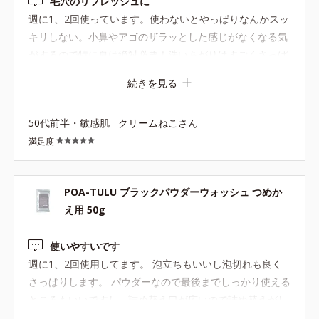
毛穴のリフレッシュに
週に1、2回使っています。使わないとやっぱりなんかスッ
キリしない。小鼻やアゴのザラッとした感じがなくなる気
がするので特に夏は絶対必要！洗いあがりはすごくさっぱ
りするのに、お肌には優しいです。
続きを見る
50代前半・敏感肌
クリームねこさん
満足度
POA-TULU ブラックパウダーウォッシュ つめか
え用 50g
使いやすいです
週に1、2回使用してます。 泡立ちもいいし泡切れも良く
さっぱりします。 パウダーなので最後までしっかり使える
ところもいいですし、詰め替え口が広いので詰め替えがし
やすいところも気に入ってます。