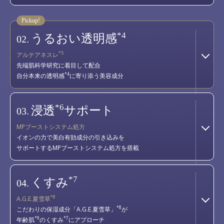
*4
うるおい透明感
02.
*5
アルテアネスレ
先端肌科学研究に着目して配合
*4
自分本来の透明感
に寄り添う美容成分
*6
浸透
サポート
03.
MPブーストシステム処方
イオンの力で美白有効成分の引き込みを
サポートするMPブーストシステム処方を搭載
*7
くすみ
04.
*8
A.G.E.夏雪草
*8
こだわりの保湿成分「A.G.E.夏雪草」
が
*9
*7
年齢肌
のくすみ
にアプローチ