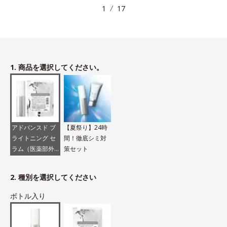
1
17
1. 商品を選択してください。
アドバンスド ブ
【夏祭り】24時
ライトニング セ
間！徹底シミ対
ラム（医薬部外
策セット
品）
2. 種別を選択してください
ボトル入り