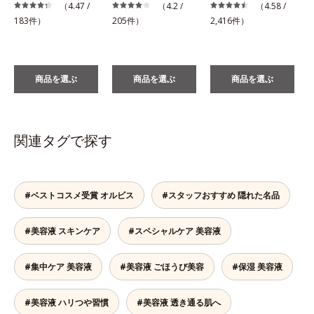
税
（4.47 /
（4.2 /
（4.58 /
183件）
205件）
2,416件）
商品を選ぶ
商品を選ぶ
商品を選ぶ
関連タグで探す
#ベストコスメ受賞 オルビス
#スタッフおすすめ 隠れた名品
#美容液 スキンケア
#スペシャルケア 美容液
#集中ケア 美容液
#美容液 ごほうび美容
#保湿 美容液
#美容液 ハリつや習慣
#美容液 透き通る肌へ