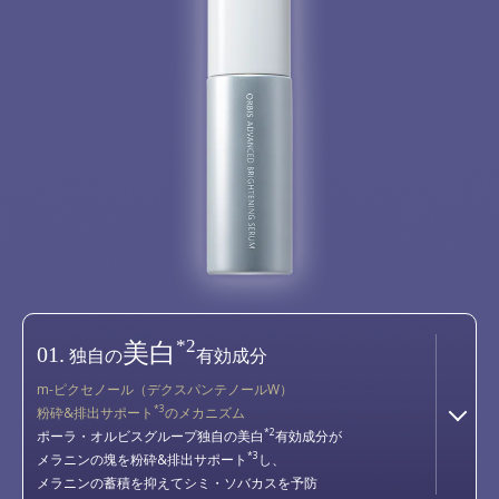
*2
美白
01.
独自の
有効成分
m-ピクセノール（デクスパンテノールW）
*3
粉砕&排出サポート
のメカニズム
*2
ポーラ・オルビスグループ独自の美白
有効成分が
*3
メラニンの塊を粉砕&排出サポート
し、
メラニンの蓄積を抑えてシミ・ソバカスを予防