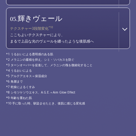
輝きヴェール
05.
*10
テクスチャー3段階変化
ここちよいテクスチャーにより、
まるで上品な光のヴェールを纏ったような後肌感へ
うるおいによる透明感のある肌
メラニンの蓄積を抑え、シミ・ソバカスを防ぐ
ターンオーバーを促進して、メラニンの塊を微細化すること
うるおいによる
アルテアエキス＝保湿成分
角層まで
乾燥によるくすみ
シモツケソウエキス、A.G.E.＝Aim Glow Effect
年齢を重ねた肌
手に取った時、馴染ませたとき、後肌に感じる変化感