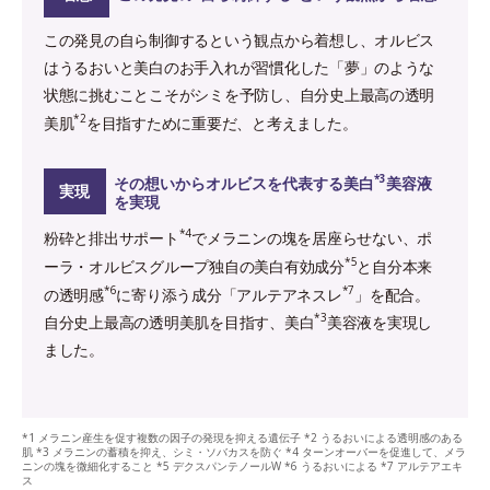
この発見の自ら制御するという観点から着想し、オルビス
はうるおいと美白のお手入れが習慣化した「夢」のような
状態に挑むことこそがシミを予防し、自分史上最高の透明
*2
美肌
を目指すために重要だ、と考えました。
*3
その想いからオルビスを代表する美白
美容液
実現
を実現
*4
粉砕と排出サポート
でメラニンの塊を居座らせない、ポ
*5
ーラ・オルビスグループ独自の美白有効成分
と自分本来
*6
*7
の透明感
に寄り添う成分「アルテアネスレ
」を配合。
*3
自分史上最高の透明美肌を目指す、美白
美容液を実現し
ました。
*1 メラニン産生を促す複数の因子の発現を抑える遺伝子 *2 うるおいによる透明感のある
肌 *3 メラニンの蓄積を抑え、シミ・ソバカスを防ぐ *4 ターンオーバーを促進して、メラ
ニンの塊を微細化すること *5 デクスパンテノールW *6 うるおいによる *7 アルテアエキ
ス