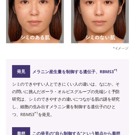
*1
発見
メラニン産生量を制御する遺伝子、RBMS3
シミのできやすい人とできにくい人の違いは、なにか。そ
の問いに挑んだポーラ・オルビスグループの先端シミ予防
研究は、シミのできやすさの違いにつながる肌の謎を研究
し、細胞の生み出すメラニン量を制御する遺伝子のひと
*1
つ、RBMS3
を発見。
着想
この発見の“自ら制御する”という観点から着想