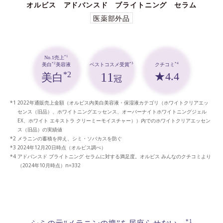
オルビス アドバンスド ブライトニング セラム
医薬部外品
*1
No.1売上
*3
*4
*2
ベストコスメ受賞
クチコミ
美白
美容液
11
★4.4
*2
美白
冠
2022年通販売上金額（オルビス内美白美容液・保湿液カテゴリ（ホワイトクリアエッ
センス（旧品）、ホワイトニングエッセンス、オーバーナイトホワイトニングジェル
EX、ホワイト エキストラ クリーミーモイスチャー））内でのホワイトクリアエッセン
ス（旧品）の実績値
メラニンの蓄積を抑え、シミ・ソバカスを防ぐ
2024年12月20日時点（オルビス調べ）
アドバンスド ブライトニング セラムに対する満足度。オルビス みんなのクチコミより
（2024年10月時点）n=332
*1