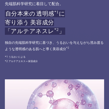
先端肌科学研究に着目して配合。
*1
自分本来の
透明感
に
寄り添う
美容成分
*2
「アルテアネスレ
」
独自の先端肌科学研究に基づき、うるおいを与えながら澄み渡る
*2
ような透明感のある肌へと導く美容成分
うるおいによる
アルテアエキス＝保湿成分