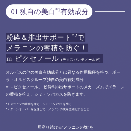
*1
01 独自の美白
有効成分
*2
粉砕＆排出サポート
で
メラニンの蓄積を防ぐ！
m-ピクセノール
（デクスパンテノールW）
オルビスの他の美白有効成分とは異なる作用機序を持つ、ポー
ラ・オルビスグループ独自の美白有効成分
m－ピクセノール。 粉砕&排出サポートのメカニズムでメラニン
の蓄積を抑え、シミ・ソバカスを防ぎます。
メラニンの蓄積を抑え、シミ・ソバカスを防ぐ
ターンオーバーを促進して、メラニンの塊を微細化すること
居座り続ける“メラニンの塊”を