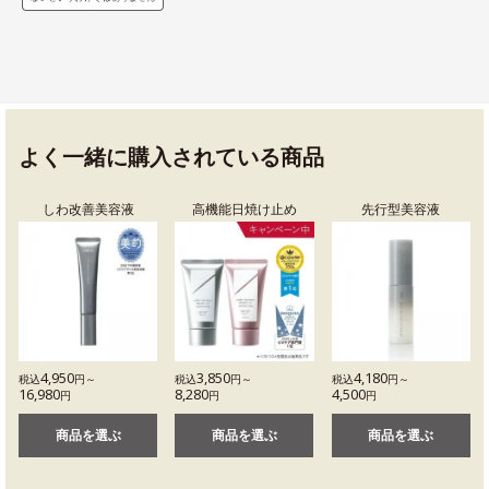
よく一緒に購入されている商品
しわ改善美容液
高機能日焼け止め
先行型美容液
4,950
3,850
4,180
税込
円～
税込
円～
税込
円～
16,980
8,280
4,500
円
円
円
商品を選ぶ
商品を選ぶ
商品を選ぶ