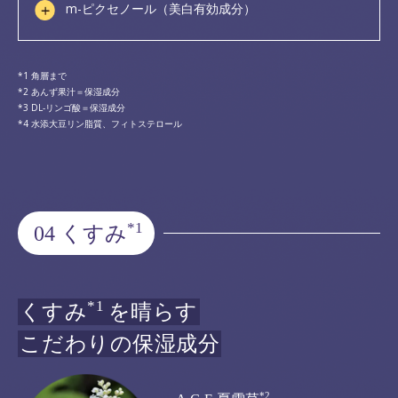
m-ピクセノール（美白有効成分）
角層まで
あんず果汁＝保湿成分
DL-リンゴ酸＝保湿成分
水添大豆リン脂質、フィトステロール
*1
04 くすみ
*1
くすみ
を晴らす
こだわりの保湿成分
*2