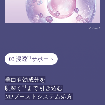
*1
03 浸透
サポート
美白有効成分を
*1
肌深く
まで
引き込む
MPブーストシステム処方