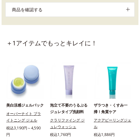
商品を確認する
＋1アイテムでもっとキレイに！
美白涼感ジェルパック
泡立て不要のうるぷる
ザラつき・くすみ一
ジュレタイプ洗顔料
掃！角質ケア
オーバーナイト ブラ
イトニング ジェル
クラリファイング ジ
アクアピーリングジェ
ュレウォッシュ
ル
税込3,190円～4,590
円
税込1,760円
税込1,886円