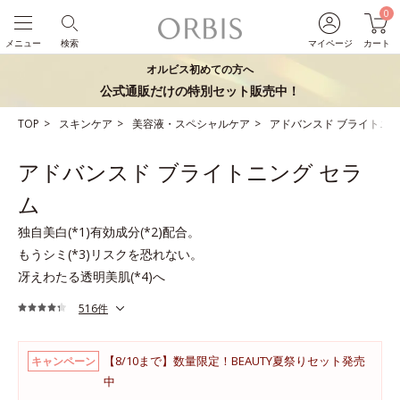
0
メニュー
検索
マイページ
カート
オルビス初めての方へ
公式通販だけの特別セット販売中！
TOP
スキンケア
美容液・スペシャルケア
アドバンスド ブライトニン
アドバンスド ブライトニング セラ
ム
独自美白(*1)有効成分(*2)配合。
もうシミ(*3)リスクを恐れない。
冴えわたる透明美肌(*4)へ
516件
【8/10まで】数量限定！BEAUTY夏祭りセット発売
キャンペーン
中