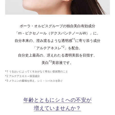
ポーラ・オルビスグループの独自美白有効成分
「m－ピクセノール（デクスパンテノールW）」に、
*1
自分本来の、澄み渡るような透明感
に寄り添う成分
*2
「アルテアネスレ
」を配合。
自分史上最高の、冴えわたる透明美肌を目指す、
*3
美白
美容液です。
うるおいによってくすみがなく明るい肌状態のこと
アルテアエキス＝保湿成分
メラニンの蓄積を抑え、シミ・ソバカスを防ぐ
年齢とともにシミへの不安が
増えていませんか？