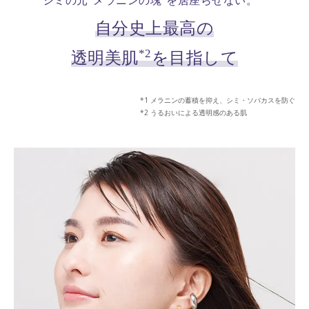
シミの元“メラニンの塊”を居座らせない。
自分史上最高の
*2
透明美肌
を目指して
メラニンの蓄積を抑え、シミ・ソバカスを防ぐ
うるおいによる透明感のある肌