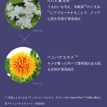
A.G.E.夏雪草
*3
うるおいを与え、年齢肌
のくすみ
*1
にアプローチすることで、
クリア
な肌を目指す保湿成分
*4
ベニバナエキス
キメが整った
均一で透明感のある肌
を目指す保湿成分
*1 乾燥によるくすみ *2 シモツケソウエキス、A.G.E.＝Aim Glow Effect *3 年齢を重ねた
肌 *4 ベニバナエキスー１＝保湿成分