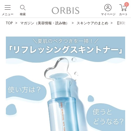
0
メニュー
検索
マイページ
カート
TOP
マガジン（美容情報・読み物）
スキンケアのまとめ
【30秒