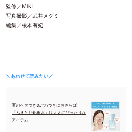
監修／MIKI
写真撮影／武井メグミ
編集／榎本有妃
＼あわせて読みたい／
夏のベタつき&ごわつきにおさらば！
「ふきとり化粧水」は大人にぴったりな
アイテム