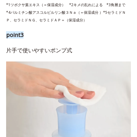
*1ツボクサ葉エキス（＝保湿成分） *2キメの乱れによる *3角層まで
*4パルミチン酸アスコルビルリン酸３Ｎａ（＝保湿成分 ）*5セラミドＮ
Ｐ、セラミドＮＧ、セラミドＡＰ＝（保湿成分）
point3
片手で使いやすいポンプ式