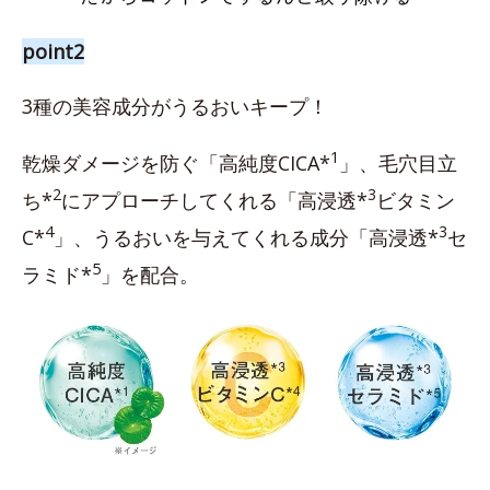
point2
3種の美容成分がうるおいキープ！
1
乾燥ダメージを防ぐ「高純度CICA*
」、毛穴目立
2
3
ち*
にアプローチしてくれる「高浸透*
ビタミン
4
3
C*
」、うるおいを与えてくれる成分「高浸透*
セ
5
ラミド*
」を配合。