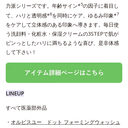
5
力派シリーズです。年齢サイン*
の因子に着目し
6
7
て、ハリと透明感*
を同時にケア。ゆるみ印象*
をケアして立体感のある印象へ導きます。毎日使
う洗顔料・化粧水・保湿クリームの3STEPで肌が
ピンっとしたハリに満ちるような喜び、是非体感
して下さい！
LINEUP
すべて医薬部外品
・
オルビスユー ドット フォーミングウォッシュ