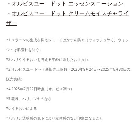
・
オルビスユー ドット エッセンスローション
・
オルビスユー ドット クリームモイスチャライ
ザー
*1 メラニンの生成を抑えシミ・そばかすを防ぐ（ウォッシュ除く。ウォッ
シュは肌荒れを防ぐ）
*2 ハリやうるおいを与える年齢に応じたお手入れ
*3 オルビスユー ドット新旧売上個数（2020年9月24日〜2025年6月30日の
販売実績）
*4 2025年7月22日時点（オルビス調べ）
*5 乾燥、ハリ、ツヤのなさ
*6 うるおいによる
*7 ハリと透明感の低下により立体感のない印象になること