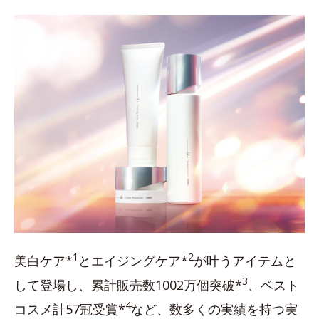
1
2
美白ケア*
とエイジングケア*
が叶うアイテムと
3
して登場し、累計販売数1002万個突破*
、ベスト
4
コスメ計57冠受賞*
など、数多くの実績を持つ実