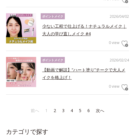
2026/04/02
ポイントメイク
少ない工程で仕上げる！ナチュラルメイク｜
大人の学び直しメイク #4
0 view
2026/02/24
ポイントメイク
【動画で解説】“ハート塗り”チークで大人メ
イクを格上げ！
0 view
前へ
1
2
3
4
5
6
次へ
カテゴリで探す