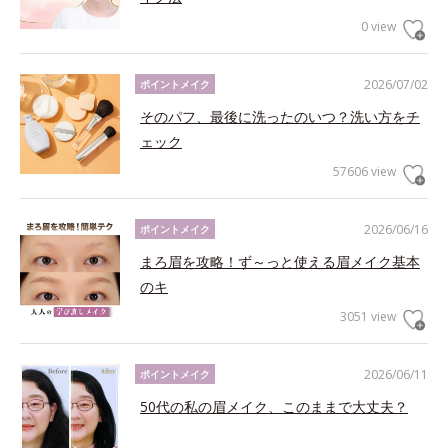
0 view
2026/07/02
ポイントメイク
そのパフ、最後に洗ったのいつ？洗い方をチ
ェック
57606 view
2026/06/16
ポイントメイク
まろ眉を攻略！ず～っと使える眉メイク基本
のキ
3051 view
2026/06/11
ポイントメイク
50代の私の眉メイク、このままで大丈夫？