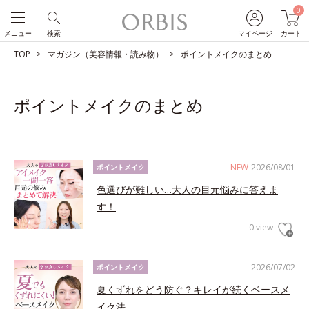
0
メニュー
検索
マイページ
カート
TOP
マガジン（美容情報・読み物）
ポイントメイクのまとめ
ポイントメイクのまとめ
NEW
2026/08/01
ポイントメイク
色選びが難しい…大人の目元悩みに答えま
す！
0 view
2026/07/02
ポイントメイク
夏くずれをどう防ぐ？キレイが続くベースメ
イク法