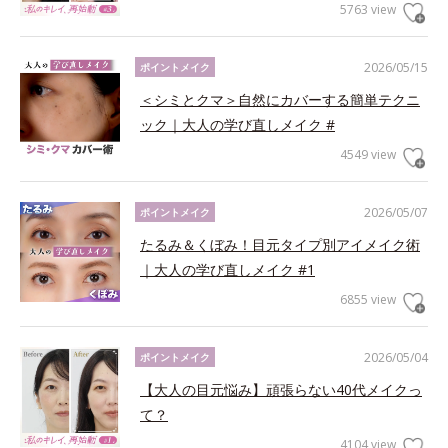
5763 view
2026/05/15
ポイントメイク
＜シミとクマ＞自然にカバーする簡単テクニ
ック｜大人の学び直しメイク #
4549 view
2026/05/07
ポイントメイク
たるみ＆くぼみ！目元タイプ別アイメイク術
｜大人の学び直しメイク #1
6855 view
2026/05/04
ポイントメイク
【大人の目元悩み】頑張らない40代メイクっ
て？
4104 view