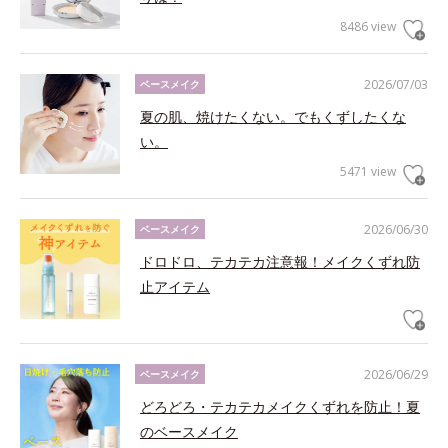
8486 view
2026/07/03
ベースメイク
夏の肌、焼けたくない。でもくずしたくな
い。
5471 view
2026/06/30
ベースメイク
ドロドロ、テカテカ注意報！メイクくずれ防
止アイテム
2026/06/29
ベースメイク
どろどろ・テカテカメイクくずれを防止！夏
のベースメイク