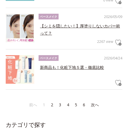
0 view
2026/05/09
ベースメイク
【シミを隠したい！】厚塗りしないカバー術
って？
2267 view
2026/04/24
ベースメイク
新商品も！化粧下地５選・徹底比較
前へ
1
2
3
4
5
6
次へ
カテゴリで探す