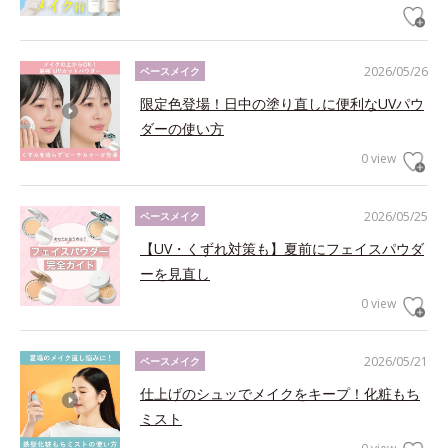
2026/05/26
ベースメイク
限定色登場！日中の塗り直しに便利なUVパウ
ダーの使い方
0 view
2026/05/25
ベースメイク
【UV・くずれ対策も】夏前にフェイスパウダ
ーを見直し
0 view
2026/05/21
ベースメイク
仕上げのシュッでメイクをキープ！化粧もち
ミスト