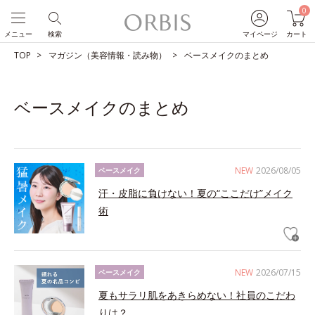
0
メニュー
検索
マイページ
カート
TOP
マガジン（美容情報・読み物）
ベースメイクのまとめ
ベースメイクのまとめ
NEW
2026/08/05
ベースメイク
汗・皮脂に負けない！夏の“ここだけ”メイク
術
NEW
2026/07/15
ベースメイク
夏もサラリ肌をあきらめない！社員のこだわ
りは？