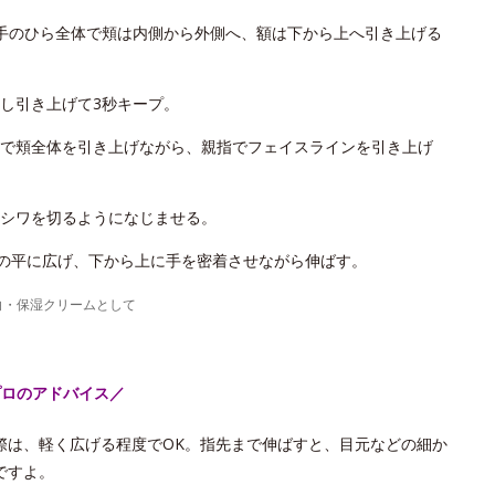
手のひら全体で頬は内側から外側へ、額は下から上へ引き上げる
し引き上げて3秒キープ。
で頬全体を引き上げながら、親指でフェイスラインを引き上げ
シワを切るようになじませる。
手の平に広げ、下から上に手を密着させながら伸ばす。
白・保湿クリームとして
プロのアドバイス／
際は、軽く広げる程度でOK。指先まで伸ばすと、目元などの細か
ですよ。