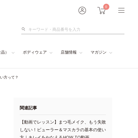
0
検
索
食品）
ボディウェア
店舗情報
マガジン
使い方って？
関連記事
【動画でレッスン】まつ毛メイク、もう失敗
しない！ビューラー＆マスカラの基本の使い
方｜キレイをかなえるHOW TO動画