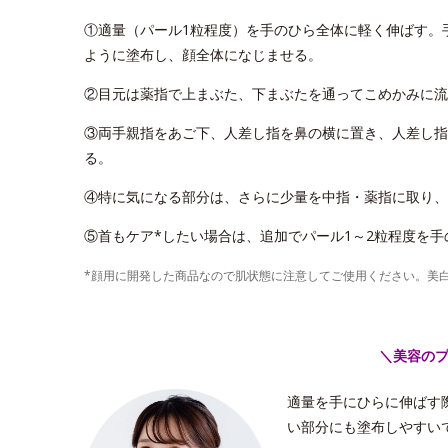
①適量（パール1粒程度）を手のひら全体に軽く伸ばす。
ように塗布し、顔全体になじませる。
②目元は薬指で上まぶた、下まぶたを通ってこめかみに流
③両手親指をあご下、人差し指を鼻の横に置き、人差し指
る。
④特に気になる部分は、さらに少量を中指・薬指に取り、
⑤首もケア*したい場合は、追加でパール1～2粒程度を
*顔用に開発した商品なので肌状態に注意してご使用ください。美
＼美容の
適量を手にひらに伸ばす
い部分にも塗布しやすい