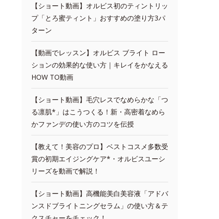
【ショート動画】オルビス初のティントリッ
プ「とろ蜜ティント」おすすめの塗り方3パ
ターン
【動画でレッスン】オルビス ブライト ロー
ションの効果的な使い方｜キレイをかなえる
HOW TO動画
【ショート動画】毛穴レスでなめらかな「つ
る凛肌*」はこうつくる！新・高密着なめら
かファンデの使い方のコツを伝授
【教えて！美容のプロ】ベストコスメ多数受
賞の初期エイジングケア*・オルビスユーシ
リーズを動画で解説！
【ショート動画】高機能美白美容液「アドバ
ンスドブライトニングセラム」の使い方＆テ
クスチャーをチェック！