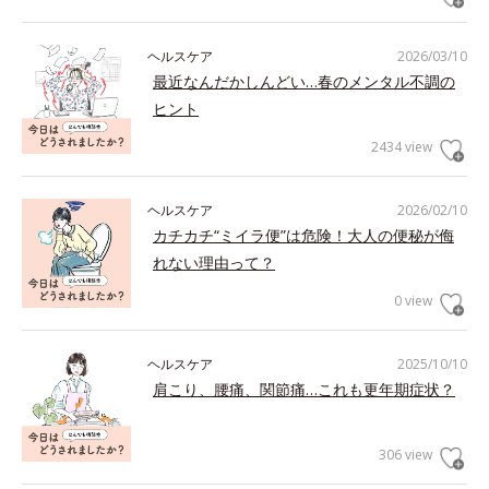
ヘルスケア
2026/03/10
最近なんだかしんどい…春のメンタル不調の
ヒント
2434 view
ヘルスケア
2026/02/10
カチカチ“ミイラ便”は危険！大人の便秘が侮
れない理由って？
0 view
ヘルスケア
2025/10/10
肩こり、腰痛、関節痛…これも更年期症状？
306 view