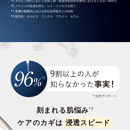
*5 オルビス内のふきとりを除く朝・夜使用全顔美容液内におけるうるおい保持力
*6 メラニンの生成を抑え、シミ・ソバカスを防ぐ
*7 角層の範囲内における自社従来処方との比較
*8 販売名：オルビス リンクル ブライト セラム
刻まれる肌悩み
*2
ケアのカギは
浸透スピード