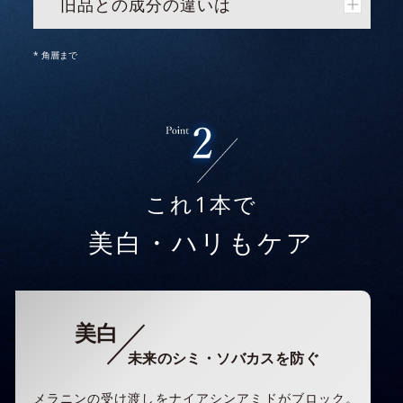
旧品との成分の違いは
* 角層まで
これ1本で
美白・ハリもケア
美白
未来のシミ・ソバカスを防ぐ
メラニンの受け渡しをナイアシンアミドがブロック。