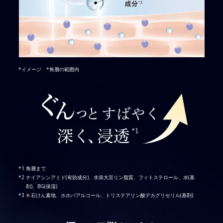
*イメージ *角層の範囲内
角層まで
ナイアシンアミド(有効成分)、水添大豆リン脂質、フィトステロール、水(基
剤)、BG(保湿)
Ｋ石けん素地、ホホバアルコール、トリステアリン酸デカグリセリル(基剤)