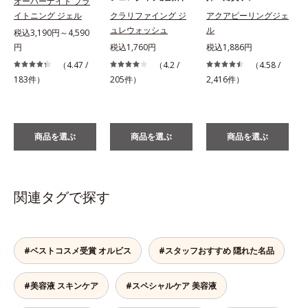
オーバーナイト ブラ
イトニング ジェル
クラリファイング ジ
アクアピーリングジェ
ュレウォッシュ
ル
税込3,190円～4,590
円
税込1,760円
税込1,886円
税
（4.47 /
（4.2 /
（4.58 /
183件）
205件）
2,416件）
商品を選ぶ
商品を選ぶ
商品を選ぶ
関連タグで探す
#ベストコスメ受賞 オルビス
#スタッフおすすめ 隠れた名品
#美容液 スキンケア
#スペシャルケア 美容液