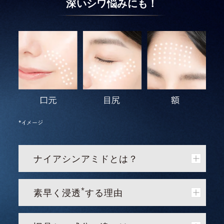
深いシワ悩みにも！
ナイアシンアミドとは？
*
素早く浸透
する理由