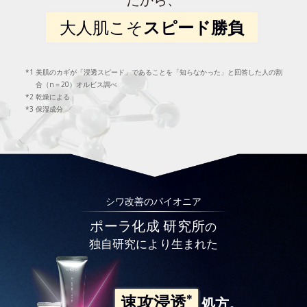
大人肌こそ
スピード勝負
美肌のカギが「浸透スピード」であることを「知らなかった」と回答した人の割
合（n＝20）オルビス調べ
乾燥による
保湿成分
シワ改善のパイオニア
ポーラ化成 研究所
の
独自研究により生まれた
*
速攻浸透
処方。