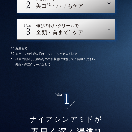
*2
美白
・ハリもケア
伸びの良いクリームで
*3
全顔・首まで
ケア
角層まで
メラニンの生成を抑え、シミ・ソバカスを防ぐ
顔用に開発した商品なので肌状態に注意してご使用ください
美白・保湿クリームとして
* イメージ
* 2025年5月28日時点で、科学文献データベース
ナイアシンアミドが
PubMedにより国内化粧品業界において該当文献がない
ことを確認（ポーラ化成研究所調べ）
*1
素早く深く浸透