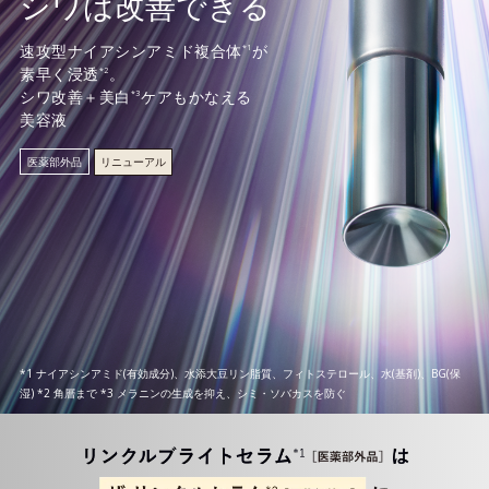
シワは改善できる
速攻型ナイアシンアミド複合体
が
*1
素早く浸透
。
*2
シワ改善＋美白
ケアもかなえる
*3
美容液
医薬部外品
リニューアル
*1 ナイアシンアミド(有効成分)、水添大豆リン脂質、フィトステロール、水(基剤)、BG(保
湿) *2 角層まで *3 メラニンの生成を抑え、シミ・ソバカスを防ぐ