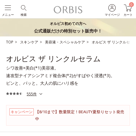
0
メニュー
検索
マイページ
カート
オルビス初めての方へ
公式通販だけの特別セット販売中！
TOP
スキンケア
美容液・スペシャルケア
オルビス ザ リンクルセラ
オルビス ザ リンクルセラム
シワ改善×美白(*1)美容液。
速攻型ナイアシンアミド複合体(*2)がすばやく浸透(*3)。
ピンと、パッと。大人の肌にハリ感を
555件
【8/10まで】数量限定！BEAUTY夏祭りセット発売
キャンペーン
中