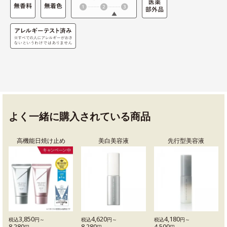
よく一緒に購入されている商品
高機能日焼け止め
美白美容液
先行型美容液
3,850
4,620
4,180
税込
円～
税込
円～
税込
円～
8,280
8,280
4,500
円
円
円