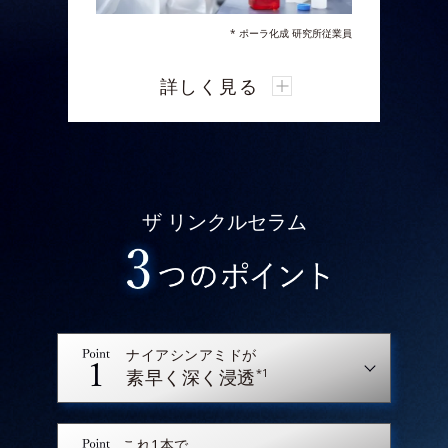
* ポーラ化成 研究所従業員
ポーラ化成 研究所は、今回新たに細胞の
詳しく見る
「遊走」に着目。
真皮の線維芽細胞の「遊走」には“細胞
が持つ因子”「ビンキュリン」の発現量
が関係しており、これが
シワの部位にお
いて低下していることを業界で初めて発
ザ リンクルセラム
見しました。
オルビスは、細胞が修復箇所に素早く駆
けつける「遊走」から“スピード”に着
眼。
スピード感をもったお手入れを体感いた
だきたいという想いから
浸透スピードを
ナイアシンアミドが
高めた新処方を採用。
*1
素早く深く浸透
有効成分のなじみと浸透スピードアップ
に挑みました。
これ1本で