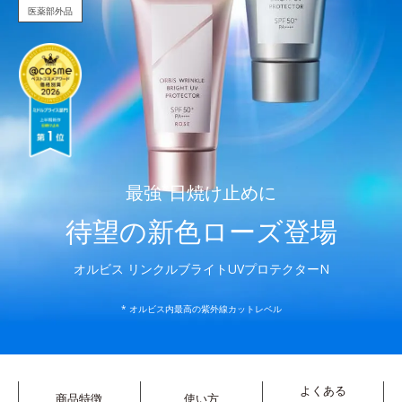
医薬部外品
最強
*
日焼け止めに
待望の新色ローズ登場
オルビス リンクルブライトUVプロテクターN
* オルビス内最高の紫外線カットレベル
よくある
商品特徴
使い方