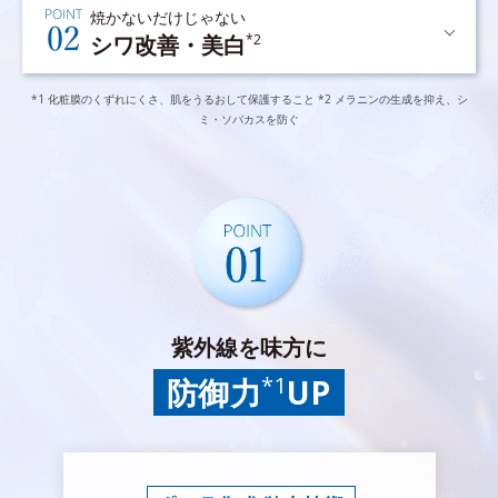
焼かないだけじゃない
シワ改善・美白
*2
*1 化粧膜のくずれにくさ、肌をうるおして保護すること *2 メラニンの生成を抑え、シ
ミ・ソバカスを防ぐ
紫外線を味方に
*1
防御力
UP