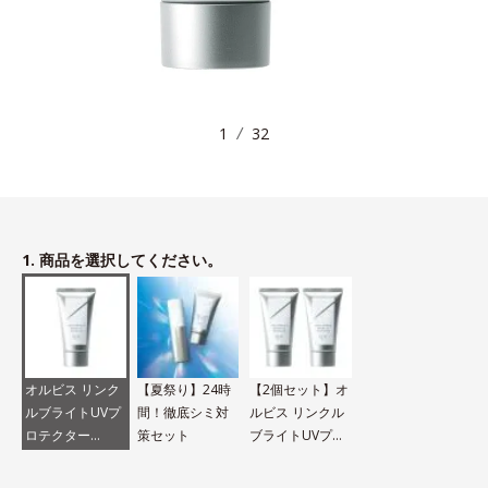
1
32
1. 商品を選択してください。
オルビス リンク
【夏祭り】24時
【2個セット】オ
ルブライトUVプ
間！徹底シミ対
ルビス リンクル
ロテクター
策セット
ブライトUVプロ
N（医薬部外品）
テクター N