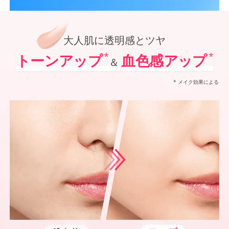
*1
オルビス内最高の紫外線カットレベル
オルビス最高峰*1 SNSで大人気の日焼け止めがパワーアップ！
*2
「VOCE」「美的」「MAQUIA」において発表されるベストコスメUVケア部門での受賞（2021
ポーラ化成 独自技術を搭載進化させた防御力*5✕シワ改善・美白*6、
*3
@cosmeベストコスメアワードでの受賞（2022年～2025年 オルビス調べ リンクルホワイト
*4
2024年12月20日時点（オルビス調べ リンクルホワイトUVプロテクターを含む）
大人肌に透明感とツヤ
*5
化粧膜のくずれにくさ、肌をうるおして保護すること
*6
メラニンの生成を抑え、シミ・ソバカスを防ぐ
*
*
トーンアップ
血色感アップ
＆
*7
紫外線に瞬時に反応して、膜が厚くなり始めることおよび表面に新たな膜ができ始めることで膜
* メイク効果による