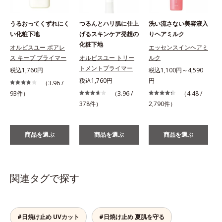
うるおってくずれにく
つるんとハリ肌に仕上
洗い流さない美容液入
い化粧下地
げるスキンケア発想の
りヘアミルク
化粧下地
オルビスユー ポアレ
エッセンスインヘアミ
ス キープ プライマー
オルビスユー トリー
ルク
税
トメントプライマー
税込1,760円
税込1,100円～4,590
税込1,760円
円
（3.96 /
93件）
（3.96 /
（4.48 /
378件）
2,790件）
商品を選ぶ
商品を選ぶ
商品を選ぶ
関連タグで探す
#日焼け止め UVカット
#日焼け止め 夏肌を守る