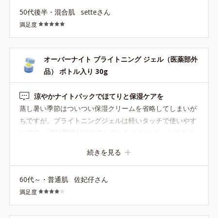
50代後半・混合肌
setteさん
満足度
オーバーナイト ブライトニング ジェル（医薬部外
品） ボトル入り 30g
涼やかナイトパックでほてりと保湿ケアを
蒸し暑い季節はついつい保湿クリームを省略してしまいが
ちですが、ブライトニングジェルは軽いタッチで使いやす
いです。 長時間屋外ですごしていたときや ドットのクリ
ームモイスチャーライザーやアンバーのトリートメントク
続きを見る
リームが重いかなというときに こちらのジェルを薄～くの
ばして保湿ケアを。 顔以外にも 首、デコルテ、腕、と、
60代～・普通肌
佐妃仔さん
いろいろな部位に使っています。 冬はコヨイを、 夏のス
満足度
ペシャルケアはブライトニングジェルを使っています。 ブ
ルー系の涼しげな容器と柑橘系を連想させてくれるイエロ
ーのジェルクリームのコントラストも可愛いですよ。 容器