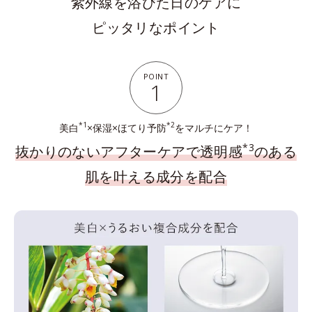
紫外線を浴びた日のケアに
ピッタリなポイント
POINT
1
*1
*2
美白
×保湿×ほてり予防
をマルチにケア！
*3
抜かりのないアフターケアで透明感
のある
肌を叶える成分を配合