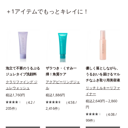
＋1アイテムでもっとキレイに！
泡立て不要のうるぷる
ザラつき・くすみ一
優しく落としながら、
ジュレタイプ洗顔料
掃！角質ケア
うるおいを届けるマル
チなふき取り用美容液
クラリファイング ジ
アクアピーリングジェ
ュレウォッシュ
ル
リッチミルキーリファ
税
イナー
税込1,760円
税込1,886円
税込2,640円～2,860
（4.2 /
（4.58 /
円
205件）
2,416件）
（4.08 /
99件）