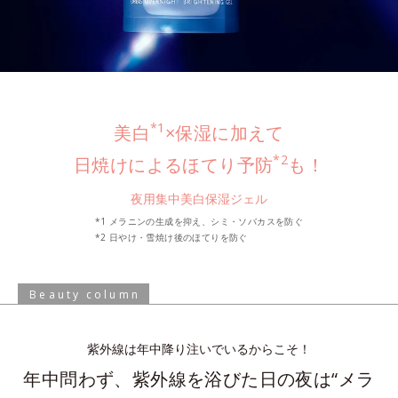
*1
美白
×保湿に加えて
*2
日焼けによるほてり予防
も！
夜用集中美白保湿ジェル
*1 メラニンの生成を抑え、シミ・ソバカスを防ぐ
*2 日やけ・雪焼け後のほてりを防ぐ
Beauty column
紫外線は年中降り注いでいるからこそ！
年中問わず、紫外線を浴びた日の夜は
“メラ