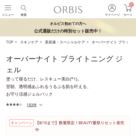
0
メニュー
検索
マイページ
カート
オルビス初めての方へ
公式通販だけの特別セット販売中！
TOP
スキンケア
美容液・スペシャルケア
オーバーナイト ブライトニ
オーバーナイト ブライトニング ジ
ェル
塗って寝るだけ、レスキュー美白(*1)。
翌朝、透明感あふれるうるぷる肌を叶える、
お守り涼感ジェルパック
183件
【8/10まで】数量限定！BEAUTY夏祭りセット発売
キャンペーン
中