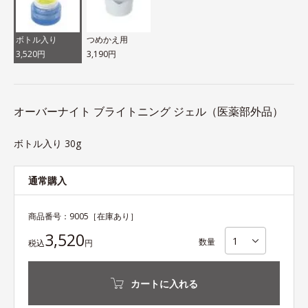
ボトル入り
つめかえ用
3,520円
3,190円
オーバーナイト ブライトニング ジェル（医薬部外品）
ボトル入り 30g
通常購入
商品番号：
9005
［在庫あり］
3,520
数量
税込
円
カートに入れる