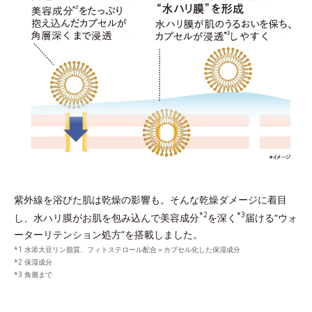
紫外線を浴びた肌は乾燥の影響も。
そんな乾燥ダメージに着目
*2
*3
し、水ハリ膜がお肌を包み込んで美容成分
を深く
届ける“ウォ
ーターリテンション処方”を搭載しました。
*1 水添大豆リン脂質、フィトステロール配合＝カプセル化した保湿成分
*2 保湿成分
*3 角層まで