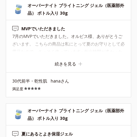
オーバーナイト ブライトニング ジェル（医薬部外
は小さいけれど容量は一夏充分持ちます。 こちらはMVP
品） ボトル入り 30g
のプレゼントでいただきました。 ありがとうございま
す。！！
MVPでいただきました
7月のMVPでいただきました。オルビス様、ありがとうご
ざいます。 こちらの商品は私にとって夏のお守りとして必
需品なので、さっそく使っています♪ 外出時間が多かった
日や紫外線を浴びた日は、必ずと言っていいほどこのジェ
続きを見る
ルです。 普段はユーシリーズを使っていますが、ユーのジ
ェルをこちらに置き換えても乾燥などは気にならず、ぴっ
30代前半・乾性肌
hanaさん
たっと肌に密着してしっかりとお肌を守ってくる感じが大
満足度
好きです。 日焼け後は肌がデリケートな状態ですが、それ
でも今までこちらの商品で刺激や肌荒れを起こしたことは
なく、デコルテ部分までたっぷりと使っています。 また8
オーバーナイト ブライトニング ジェル（医薬部外
月にかけてこれからも暑い日が続いていくと思うので、し
品） ボトル入り 30g
っかり使ってケアしていきたいです。
夏にあるとよき保湿ジェル