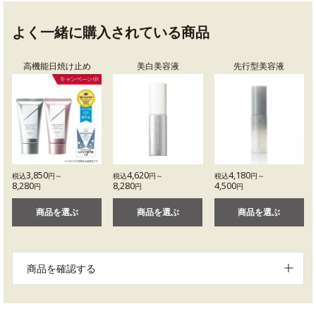
よく一緒に購入されている商品
高機能日焼け止め
美白美容液
先行型美容液
3,850
4,620
4,180
税込
円～
税込
円～
税込
円～
8,280
8,280
4,500
円
円
円
商品を選ぶ
商品を選ぶ
商品を選ぶ
商品を確認する