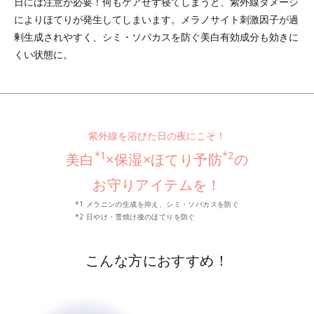
日には注意が必要！何もケアせず寝てしまうと、紫外線ダメージ
によりほてりが発生してしまいます。メラノサイト刺激因子が過
剰生成されやすく、シミ・ソバカスを防ぐ美白有効成分も効きに
くい状態に。
紫外線を浴びた日の夜にこそ！
*1
*2
美白
×保湿×ほてり予防
の
お守りアイテムを！
*1 メラニンの生成を抑え、シミ・ソバカスを防ぐ
*2 日やけ・雪焼け後のほてりを防ぐ
こんな方におすすめ！