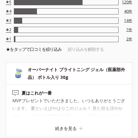
5
120
件
4
40
件
3
14
件
2
7
件
1
2
件
★を
タップ
で口コミを絞り込み
絞り込みを解除する
オーバーナイト ブライトニング ジェル（医薬部外
品） ボトル入り 30g
夏はこれが一番
MVPプレゼントでいただきました。いつもありがとうござ
います。 夏といえばやはりこのジェル！ 見た目も涼やか
です。 エアコンで乾燥する肌をしっかり守ってくれます。
さっぱりとした使い心地で、夏はこれが一番だと思ってい
続きを見る
ます。