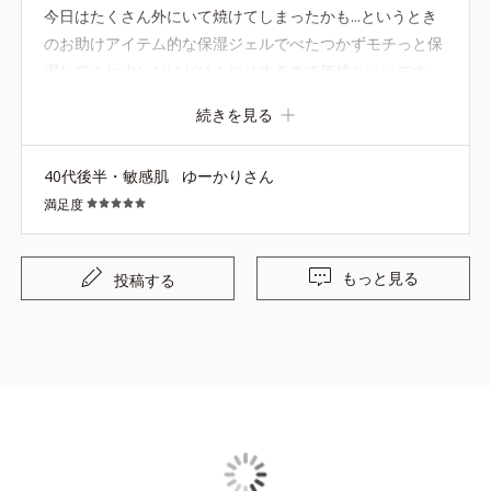
今日はたくさん外にいて焼けてしまったかも...というとき
のお助けアイテム的な保湿ジェルでべたつかずモチっと保
湿してくれ少しだけどひんやりするので気持ちいいです
（特にほてったときにひんやり感を感じるかな） 美白成分
続きを見る
も入っているので持っていると安心です^_^ このたびMVP
でいただきました ありがとうございます！
40代後半・敏感肌
ゆーかりさん
満足度
もっと見る
投稿する