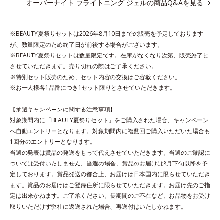
オーバーナイト ブライトニング ジェルの商品Q&Aを見る
っちり質感に、最後はなめらかな水膜へと3変化。
普段の保湿液をこのジェルにおきかえて塗って眠るだけで、うる
おいながらもベタつかず、透明感のあるうるぷる肌へとリカバリ
※BEAUTY夏祭りセットは2026年8月10日までの販売を予定しております
ーします。
が、数量限定のため終了日が前後する場合がございます。
※BEAUTY夏祭りセットは数量限定です。在庫がなくなり次第、販売終了と
*1 メラニンの生成を抑え、シミ・ソバカスを防ぐ
させていただきます。売り切れの際はご了承ください。
*2 美白（メラニンの生成を抑え、シミ・ソバカスを防ぐ）と保
※特別セット販売のため、セット内容の交換はご容赦ください。
※お一人様各1品番につき1セット限りとさせていただきます。
湿のこと
*3 明るく澄んだ肌を目指す保湿成分と、メラニンの生成を抑
【抽選キャンペーンに関する注意事項】
え、シミ・ソバカスを防ぐ美白有効成分を組み合わせた複合成分
対象期間内に「BEAUTY夏祭りセット」をご購入された場合、キャンペーン
*4 グリチルリチン酸2K
へ自動エントリーとなります。対象期間内に複数回ご購入いただいた場合も
1回分のエントリーとなります。
各商品の詳しい情報は商品ページをご覧ください。
当選の発表は賞品の発送をもって代えさせていただきます。当選のご確認に
・BEAUTY夏祭りは、
こちら
ついては受付いたしません。当選の場合、賞品のお届けは8月下旬以降を予
定しております。賞品発送の都合上、お届けは日本国内に限らせていただき
ます。賞品のお届けはご登録住所に限らせていただきます。お届け先のご指
定は出来かねます。ご了承ください。長期間のご不在など、お品物をお受け
取りいただけず弊社に返送された場合、再送付はいたしかねます。
●無油分、無香料、無着色 ●アルコールフリー●弱酸性●パラベンフリ