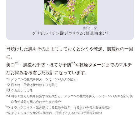
日焼けした肌をそのままにしておくとシミや乾燥、肌荒れの一因
に。
*1
*2
美白
・肌荒れ予防・ほてり予防
や乾燥ダメージまでのマルチ
なお悩みを考慮した設計になっています。
メラニンの生成を抑え、シミ・ソバカスを防ぐ
日やけ・雪焼け後のほてりを防ぐ
うるおいによる
明るく澄んだ肌を目指す保湿成分と、メラニンの生成を抑え、シミ・ソバカスを防ぐ美
白有効成分を組み合わせた複合成分
オウバクエキス＝紫外線による乾燥を防ぎ、うるおいを与える保湿成分
グリチルリチン酸2K＝肌荒れ・日焼けによるほてり予防有効成分