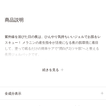
商品説明
紫外線を浴びた日の夜は、ひんやり気持ちいいジェルでお肌をレ
スキュー！ メラニンの産生指令が活発になる夜の肌環境に着目
して、塗って眠るだけの簡単ケアで“潤白(*2)ツヤ肌”へと整える
夜用ジェルパックです。
ぷるぷるジェルを肌にのせると、シートマスクのようにピタッと
密着。水ハリ膜が肌のうるおいをキープしながら、やわらかさを
続きを見る
アップ。
美白(*1)と保湿の両方にアプローチする「トラネキサム酸-
SG(*3)」、肌荒れや日焼けによる肌のほてりを予防する「グリチ
ルリチン酸ジカリウム(*4)」など、たっぷりの保湿成分が浸透し
全成分表示
やすい肌環境を叶えます。
はじめはピタッと密着するテクスチャーは、肌になじむごとにも