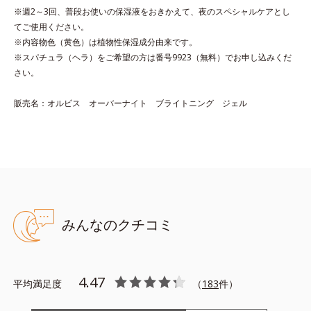
ー
※週2～3回、普段お使いの保湿液をおきかえて、夜のスペシャルケアとし
●トラネキサム酸-SG※1：明るく澄んだ肌を目指す保湿成分と、メ
てご使用ください。
ラニンの生成を抑え、シミそばかすを防ぐ美白有効成分を組み合わ
※内容物色（黄色）は植物性保湿成分由来です。
せた複合成分
※スパチュラ（ヘラ）をご希望の方は番号9923（無料）でお申し込みくだ
●グリチルリチン酸ジカリウム※２：肌荒れ・日焼けによるほてり予
さい。
防有効成分
●オウバク抽出液※３：紫外線による乾燥を防ぎ、をうるおいを与え
販売名：オルビス オーバーナイト ブライトニング ジェル
る保湿成分
●浸透保水膜成分※４：角層をうるおし、透明感のある肌をサポート
する成分
●内包レイヤーカプセル※５：カプセル化した保湿成分
●清涼成分※６
※1トラネキサム酸（美白有効成分）、月桃葉エキス※2グリチルリ
チン酸２K※３オウバクエキス※４DPG、ソルビット液、ベタイン※
みんなのクチコミ
５水添大豆リン脂質、フィトステロール※６エリスリトール
※アレルギーテスト済＝全ての方にアレルギーが起こらないという
ことではありません。
4.47
平均満足度
（
183
件）