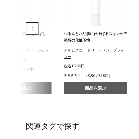
いを届ける、濃密"とろぱし
つるんとハリ肌に仕上げるスキンケア
粧水
発想の化粧下地
スユー エッセンスローション
オルビスユー トリートメントプライ
マー
750円～2,970円
税込1,760円
（4.49 / 474件）
（3.96 / 378件）
商品を選ぶ
商品を選ぶ
関連タグで探す