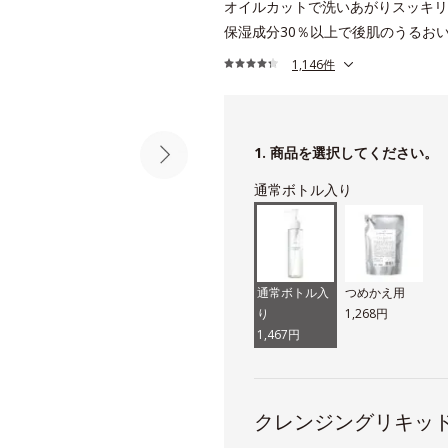
オイルカットで洗いあがりスッキリ
保湿成分30％以上で後肌のうるお
1,146件
1. 商品を選択してください。
通常ボトル入り
通常ボトル入
つめかえ用
り
1,268円
1,467円
クレンジングリキッ