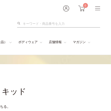
0
検
索
食品）
ボディウェア
店舗情報
マガジン
リキッド
ちる。