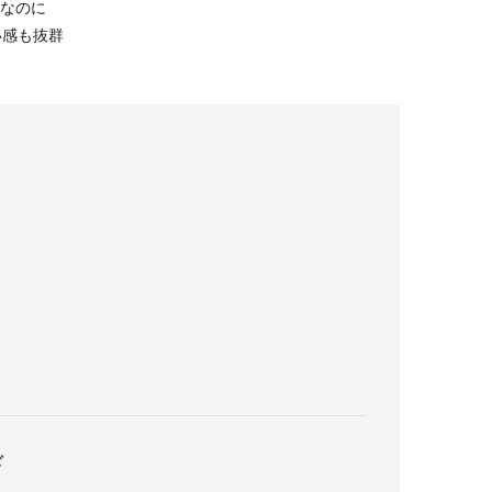
なのに
い感も抜群
ド