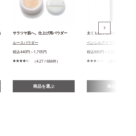
地
サラツヤ肌へ。仕上げ用パウダー
太くも細くも描けるアイブロ
ルースパウダー
ペンシルアイブローN
税込440円～1,705円
税込880円～1,320円
（4.27 / 686件）
（3.06 / 879件）
商品を選ぶ
商品を選ぶ