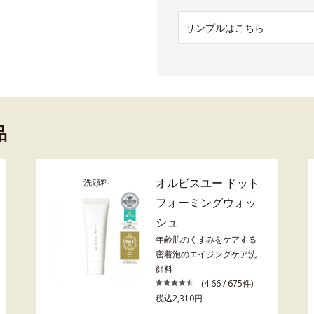
サンプルはこちら
品
オルビスユー ドット
洗顔料
フォーミングウォッ
シュ
年齢肌のくすみをケアする
密着泡のエイジングケア洗
顔料
(4.66 / 675件)
税込2,310円