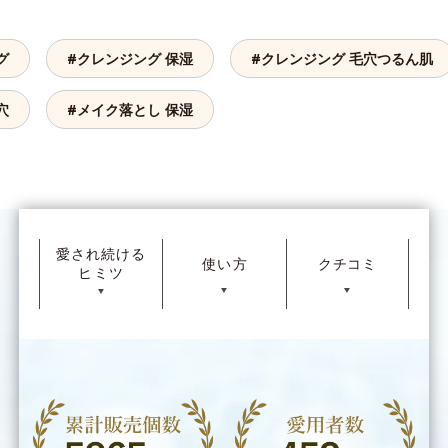
グ
#クレンジング 保湿
#クレンジング 毛穴つるん肌
穴
#メイク落とし 保湿
ウォーターベースの
クレンジングリキッド
保湿成分配合でスパっと落ちる！
*1 一般的なグルー（シアノアクリレート系）を想定した自社テストを行っ
ています。
愛され続ける
*2 ノンコメドジェニックテスト済＝すべての人にコメド（ニキビのもと）
うるおいクレンジング
使い方
クチコミ
ヒミツ
ができないというわけではありません。
▼
▼
▼