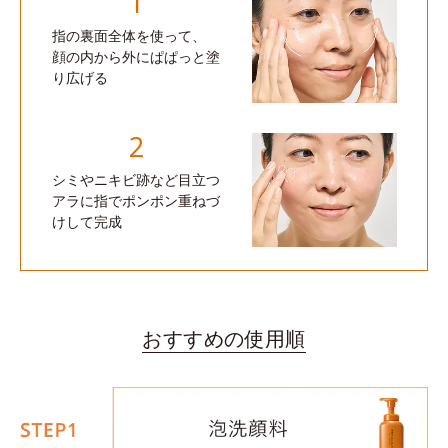
1
指の裏面全体を使って、
顔の内から外にぱぱっと塗
り広げる
2
シミやニキビ跡など目立つ
アラに指でポンポン重ねづ
けして完成
おすすめの使用順