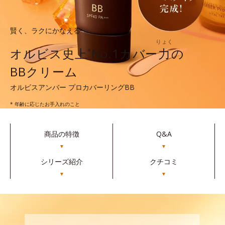
賢く、ラクにかなえる
りょく
オルビス史上
No.1カバー
力
の
*
BBクリーム
オルビスアンバー プロカバーリングBB
* 年齢に応じたお手入れのこと
商品の特徴
Q&A
▼
▼
シリーズ紹介
クチコミ
▼
▼