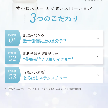
肌にみなぎる
*1
数十億個以上の水分子
肌科学知見で実現した
*2
*1
“美発光
ツヤ肌サイクル”
*3
うるおい巡る
とろぱしゃテクスチャー
*1 オルビスユーシリーズとして *2 うるおいによる *3 角層の範囲内