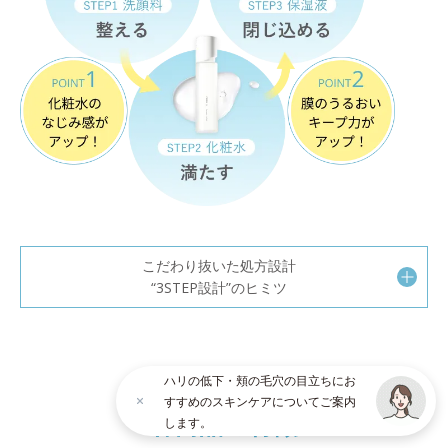
こだわり抜いた処方設計
“3STEP設計”のヒミツ
ハリの低下・頬の毛穴の目立ちにお
オルビスユー シリーズ
すすめのスキンケアについてご案内
各商品の特徴
します。