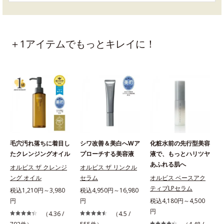
＋1アイテムでもっとキレイに！
毛穴汚れ落ちに着目し
シワ改善＆美白へWア
化粧水前の先行型美容
たクレンジングオイル
プローチする美容液
液で、もっとハリツヤ
あふれる肌へ
オルビス ザ クレンジ
オルビス ザ リンクル
ング オイル
セラム
オルビス ベースアク
ティブLPセラム
税込1,210円～3,980
税込4,950円～16,980
円
円
税込4,180円～4,500
税
円
（4.36 /
（4.5 /