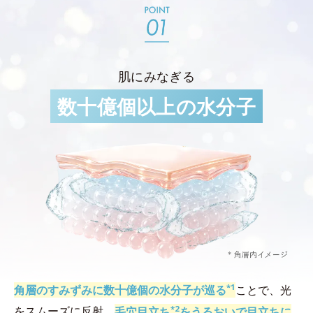
肌にみなぎる
数十億個以上の水分子
*1
角層のすみずみに数十億個の水分子が巡る
ことで、光
*2
をスムーズに反射。
毛穴目立ち
をうるおいで目立ちに