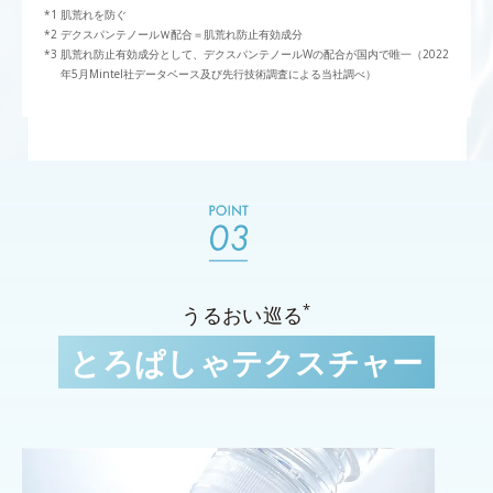
肌荒れを防ぐ
デクスパンテノールＷ配合＝肌荒れ防止有効成分
肌荒れ防止有効成分として、デクスパンテノールWの配合が国内で唯一（2022
年5月Mintel社データベース及び先行技術調査による当社調べ）
*
うるおい巡る
とろぱしゃテクスチャー