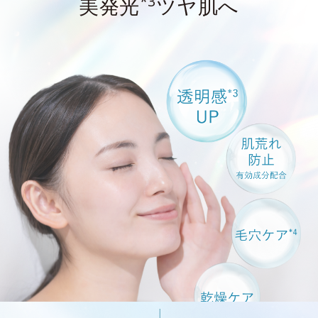
*3
美発光
ツヤ肌へ