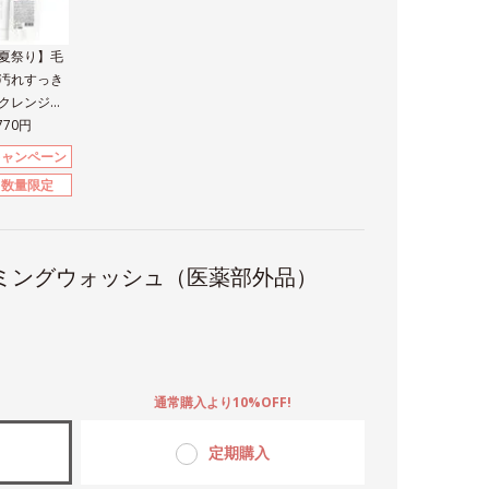
夏祭り】毛
汚れすっき
クレンジン
＆洗顔セッ
,770円
キャンペーン
数量限定
ミングウォッシュ（医薬部外品）
。
通常購入より10%OFF!
定期購入