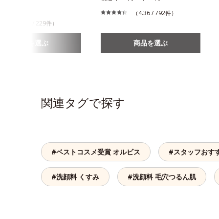
310円
（4.36 / 792件）
（3.76 / 229件）
商品を選ぶ
商品を選ぶ
関連タグで探す
#ベストコスメ受賞 オルビス
#スタッフおす
#洗顔料 くすみ
#洗顔料 毛穴つるん肌