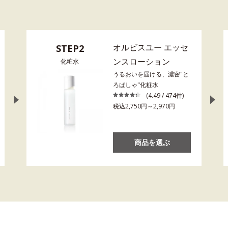
オルビスユー エッセ
STEP2
ンスローション
化粧水
うるおいを届ける、濃密"と
ろぱしゃ"化粧水
(4.49 / 474件)
税込2,750円～2,970円
商品を選ぶ