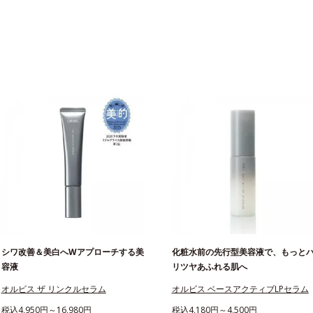
シワ改善＆美白へWアプローチする美
化粧水前の先行型美容液で、もっと
容液
リツヤあふれる肌へ
オルビス ザ リンクルセラム
オルビス ベースアクティブLPセラム
税込4,950円～16,980円
税込4,180円～4,500円