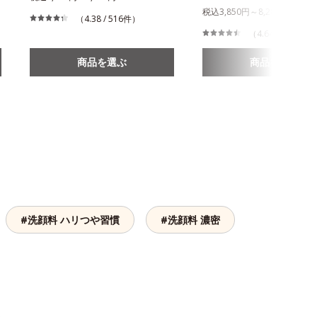
税込3,850円～8,280円
（4.38 / 516件）
（4.64 / 864件）
商品を選ぶ
商品を選ぶ
#洗顔料 ハリつや習慣
#洗顔料 濃密