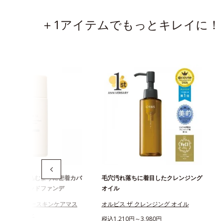
＋1アイテムでもっとキレイに！
ずしくとけ込むように密着カバ
毛穴汚れ落ちに着目したクレンジング
穴レスリキッドファンデ
オイル
スユー カラースキンケアマス
オルビス ザ クレンジング オイル
ンデーション
税込1,210円～3,980円