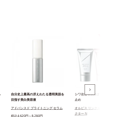
ハ
自分史上最高の冴えわたる透明美肌を
シワ改善＆美白まで叶える薬
目指す美白美容液
止め
アドバンスド ブライトニング セラム
オルビス リンクルブライトU
クター N
税込4,620円～8,280円