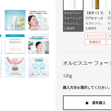
オルビスユー
【夏祭り】毛
【
フォーミング
穴汚れすっき
穴
ウォッシュ
りクレンジン
り
（医薬部外
1,980円
グ＆洗顔セッ
3,980円
グ
3
品）
ト
ト
キャンペーン
数量限定
オルビスユー フォー
120g
購入方法を選択してください
通常購入