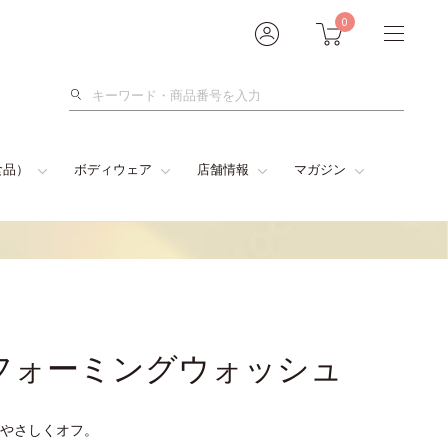
0
検
索
食品）
ボディウェア
店舗情報
マガジン
フォーミングウォッシュ
やさしくオフ。